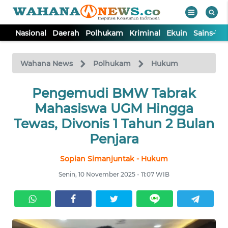
Nasional
Daerah
Polhukam
Kriminal
Ekuin
Sains-Te
WAHANA
Tutup
TV
Wahana News
Polhukam
Hukum
NASIONAL
Pengemudi BMW Tabrak
Mahasiswa UGM Hingga
DAERAH
Tewas, Divonis 1 Tahun 2 Bulan
Penjara
POLHUKAM
Sopian Simanjuntak - Hukum
Senin, 10 November 2025 - 11:07 WIB
KRIMINAL
EKUIN