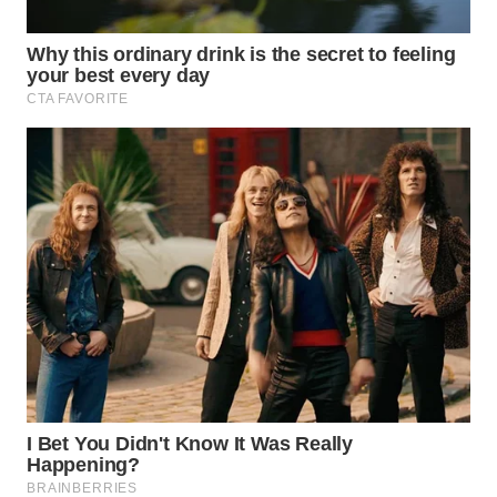
WN
BOGOR
WN
DEPOK
WN
TAPANULI
UTARA
WN
SAMOSIR
WN
PADANG
LAWAS