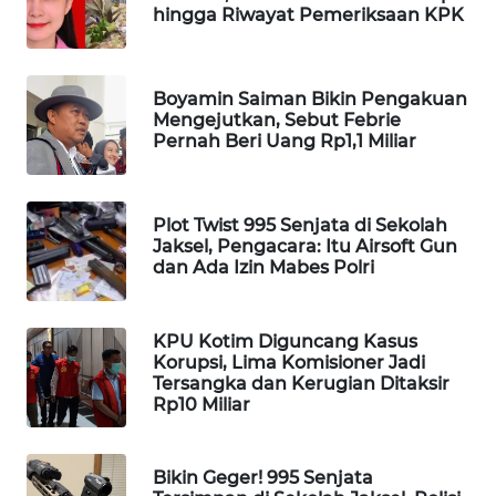
hingga Riwayat Pemeriksaan KPK
PORTAL
KONSUMEN
Boyamin Saiman Bikin Pengakuan
FORWAMKI
Mengejutkan, Sebut Febrie
Pernah Beri Uang Rp1,1 Miliar
ALPERKLINAS
FORJASIDA
Plot Twist 995 Senjata di Sekolah
Jaksel, Pengacara: Itu Airsoft Gun
dan Ada Izin Mabes Polri
TAMBANG
NEWS
KPU Kotim Diguncang Kasus
Korupsi, Lima Komisioner Jadi
SITUNGIR
Tersangka dan Kerugian Ditaksir
NEWS
Rp10 Miliar
SIDIKALANG
NEWS
Bikin Geger! 995 Senjata