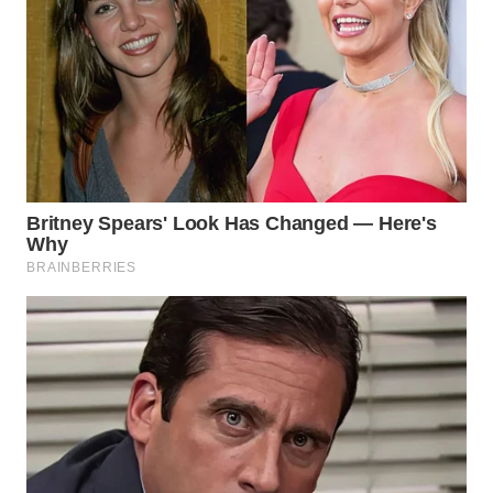
WN
INDRAMAYU
WN
KUNINGAN
WN
MAJALENGKA
WN
SUBANG
WN
SUKABUMI
WN
PURWAKARTA