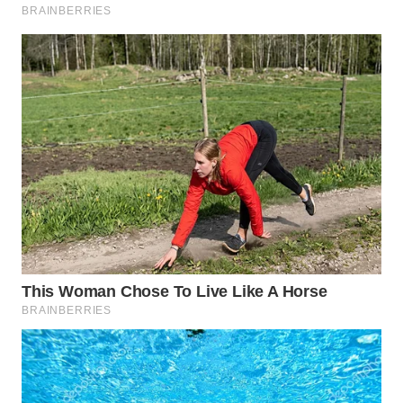
WN
NATUNA
WN
BINTAN
WN
MANDALIKA
WN
LIKUPANG
WN
LABUANBAJO
WN
BORNEO