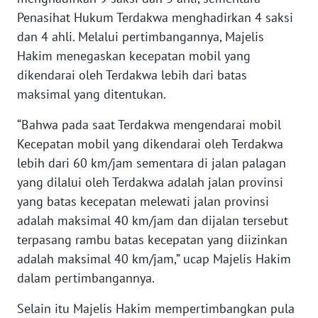
Penasihat Hukum Terdakwa menghadirkan 4 saksi
WN
dan 4 ahli. Melalui pertimbangannya, Majelis
SERAMBI
Hakim menegaskan kecepatan mobil yang
dikendarai oleh Terdakwa lebih dari batas
WN
JAMBI
maksimal yang ditentukan.
“Bahwa pada saat Terdakwa mengendarai mobil
WN
Kecepatan mobil yang dikendarai oleh Terdakwa
SULTRA
lebih dari 60 km/jam sementara di jalan palagan
yang dilalui oleh Terdakwa adalah jalan provinsi
WN
NTB
yang batas kecepatan melewati jalan provinsi
adalah maksimal 40 km/jam dan dijalan tersebut
WN
terpasang rambu batas kecepatan yang diizinkan
SULTENG
adalah maksimal 40 km/jam,” ucap Majelis Hakim
dalam pertimbangannya.
WN
SULBAR
Selain itu Majelis Hakim mempertimbangkan pula