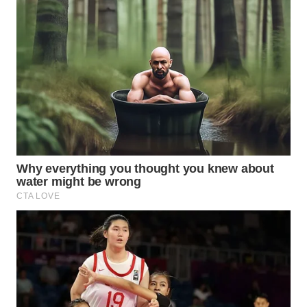
WN
TAPANULI
SELATAN
WN
TANJUNG
LESUNG
WN
KARO
WN
SIMALUNGUN
WN
LABUHANBATU
WN