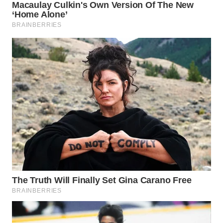
WAHANA
SPORT
WAHANA
UMKM
WAHANA
SELEB
WAHANA
PERSONA
WAHANA
OTOMOTIF
WAHANA
HEALTH