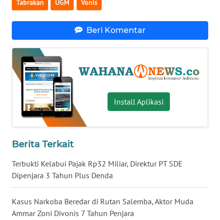
Tabrakan
UGM
Vonis
WN
NUSANTARA
Beri Komentar
WN
JOGJA
WN
JATIM
Install Aplikasi
WN
BALI
Berita Terkait
WN
Terbukti Kelabui Pajak Rp32 Miliar, Direktur PT SDE
KALBAR
Dipenjara 3 Tahun Plus Denda
WN
Kasus Narkoba Beredar di Rutan Salemba, Aktor Muda
KALTENG
Ammar Zoni Divonis 7 Tahun Penjara