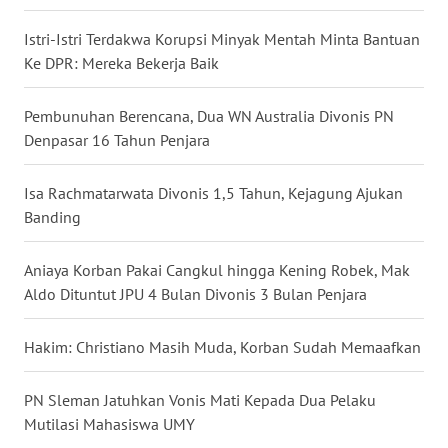
WN
Istri-Istri Terdakwa Korupsi Minyak Mentah Minta Bantuan
KALTARA
Ke DPR: Mereka Bekerja Baik
WN
Pembunuhan Berencana, Dua WN Australia Divonis PN
KALSEL
Denpasar 16 Tahun Penjara
WN
KALTIM
Isa Rachmatarwata Divonis 1,5 Tahun, Kejagung Ajukan
Banding
WN
SULSEL
Aniaya Korban Pakai Cangkul hingga Kening Robek, Mak
Aldo Dituntut JPU 4 Bulan Divonis 3 Bulan Penjara
WN
GORONTALO
Hakim: Christiano Masih Muda, Korban Sudah Memaafkan
WN
PN Sleman Jatuhkan Vonis Mati Kepada Dua Pelaku
SULUT
Mutilasi Mahasiswa UMY