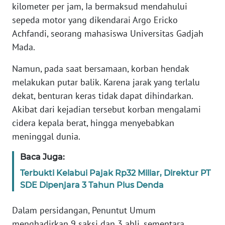
kilometer per jam, Ia bermaksud mendahului
WN
sepeda motor yang dikendarai Argo Ericko
BANTEN
Achfandi, seorang mahasiswa Universitas Gadjah
WN
Mada.
NTT
Namun, pada saat bersamaan, korban hendak
melakukan putar balik. Karena jarak yang terlalu
WN
KEPRI
dekat, benturan keras tidak dapat dihindarkan.
Akibat dari kejadian tersebut korban mengalami
WN
cidera kepala berat, hingga menyebabkan
PAPUA
meninggal dunia.
Baca Juga:
WN
PAPUA
Terbukti Kelabui Pajak Rp32 Miliar, Direktur PT
BARAT
SDE Dipenjara 3 Tahun Plus Denda
WN
Dalam persidangan, Penuntut Umum
RIAU
menghadirkan 9 saksi dan 3 ahli, sementara