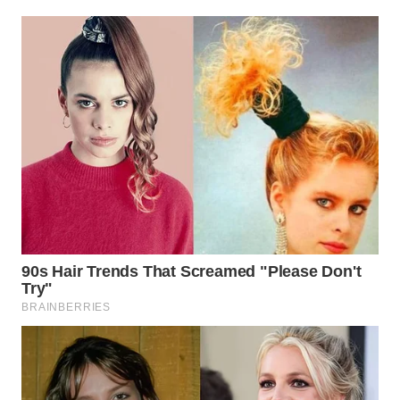
WN
SUMEDANG
WN
CIANJUR
WN
KEPULAUAN
SERIBU
WN
TANGERANG
WN
BINJAI
WN
CIREBON