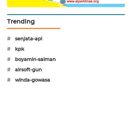
CILEUNGSI
NEWS
Trending
BERKAT
NEWS
#
senjata-api
BERAMPU
#
kpk
NEWS
#
boyamin-saiman
ANUGERAH
#
airsoft-gun
NEWS
#
winda-gowasa
AKHLAK
ID
PERAPKI
NEWS