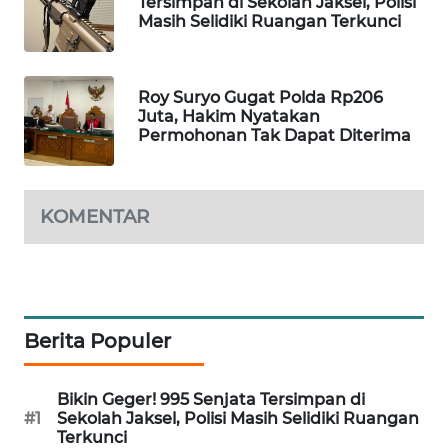
Tersimpan di Sekolah Jaksel, Polisi
Masih Selidiki Ruangan Terkunci
SIBARAGAS
NEWS
Roy Suryo Gugat Polda Rp206
METRO
Juta, Hakim Nyatakan
SIANTAR
Permohonan Tak Dapat Diterima
NEWS
METRO
KOMENTAR
MEDAN
NEWS
METRO
JAKARTA
NEWS
Berita Populer
KRT
Bikin Geger! 995 Senjata Tersimpan di
NEWS
#1
Sekolah Jaksel, Polisi Masih Selidiki Ruangan
Terkunci