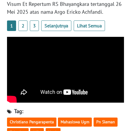
Visum Et Repertum RS Bhayangkara tertanggal 26
WN
Mei 2025 atas nama Argo Ericko Achfandi.
BABEL
1
2
3
Selanjutnya
Lihat Semua
WN
SUMBAR
WN
SUMSEL
WN
BENGKULU
WN
LAMPUNG
Tag:
WN
Christiano Pengarapenta
Mahasiswa Ugm
Pn Sleman
JATENG