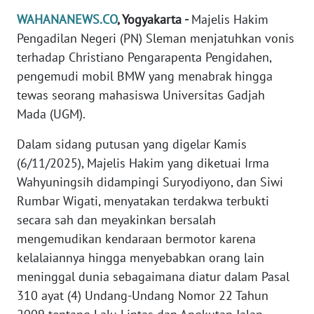
Informasi
WAHANANEWS.CO
, Yogyakarta -
Majelis Hakim
INDEKS
Pengadilan Negeri (PN) Sleman menjatuhkan vonis
BERITA
terhadap Christiano Pengarapenta Pengidahen,
pengemudi mobil BMW yang menabrak hingga
KONTAK
tewas seorang mahasiswa Universitas Gadjah
KAMI
Mada (UGM).
INFO
Dalam sidang putusan yang digelar Kamis
IKLAN
(6/11/2025), Majelis Hakim yang diketuai Irma
Wahyuningsih didampingi Suryodiyono, dan Siwi
TENTANG
Rumbar Wigati, menyatakan terdakwa terbukti
KAMI
secara sah dan meyakinkan bersalah
mengemudikan kendaraan bermotor karena
PEDOMAN
kelalaiannya hingga menyebabkan orang lain
MEDIA
SIBER
meninggal dunia sebagaimana diatur dalam Pasal
310 ayat (4) Undang-Undang Nomor 22 Tahun
REDAKSI