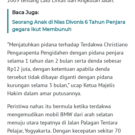
2009 tentang Lalu Lintas dan Angkutan Jalan.
Baca Juga:
KARIR
Seorang Anak di Nias Divonis 6 Tahun Penjara
gegara Ikut Membunuh
DISCLAIMER
“Menjatuhkan pidana terhadap Terdakwa Christiano
Wahana
News
Pengarapenta Pengidahen dengan pidana penjara
Regional
selama 1 tahun dan 2 bulan serta denda sebesar
Rp12 juta, dengan ketentuan apabila denda
WN
tersebut tidak dibayar diganti dengan pidana
SUMUT
kurungan selama 3 bulan,” ucap Ketua Majelis
Hakim dalam amar putusannya.
WN
JAKARTA
Peristiwa nahas itu bermula ketika terdakwa
mengemudikan mobil BMW dari arah selatan
WN
menuju utara tepatnya di Jalan Palagan Tentara
JABAR
Pelajar, Yogyakarta. Dengan kecepatan sekitar 70