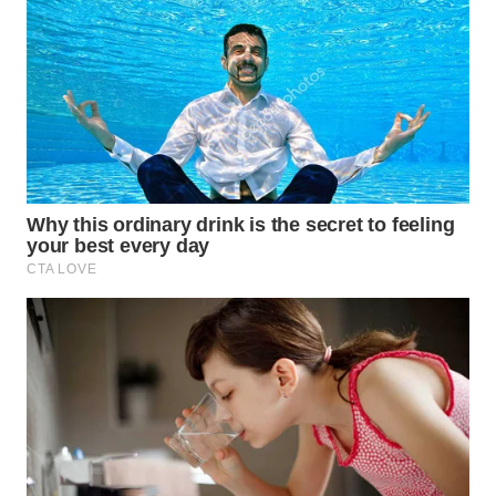
Wahana
Media
Group
WAHANA
NEWS
WAHANA
TANI
WAHANA
ADVOKAT
WAHANA
INFRASTRUKTUR
WAHANA
KONSUMEN