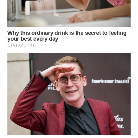
WAHANA
LISTRIK
WAHANA
TRAVEL
WAHANA
TV
WAHANANEWS
ID
WAHANANEWS
CO ID
WAHANANEWS
NET