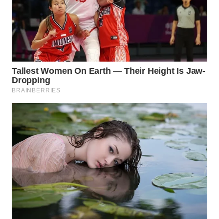
TAPANULI
TENGAH
WN DELI
SERDANG
WN
TEBING
TINGGI
WN
PAKPAK
WN
KARAWANG
WN
BEKASI