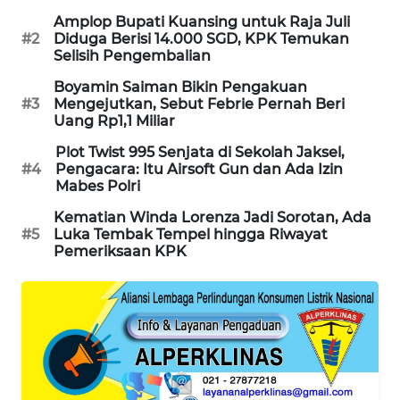
KARING
Amplop Bupati Kuansing untuk Raja Juli
NEWS
#2
Diduga Berisi 14.000 SGD, KPK Temukan
Selisih Pengembalian
JURNAL
Boyamin Saiman Bikin Pengakuan
MARITIM
#3
Mengejutkan, Sebut Febrie Pernah Beri
Uang Rp1,1 Miliar
HUMBANG
Plot Twist 995 Senjata di Sekolah Jaksel,
NEWS
#4
Pengacara: Itu Airsoft Gun dan Ada Izin
Mabes Polri
GARONGGANG
Kematian Winda Lorenza Jadi Sorotan, Ada
NEWS
#5
Luka Tembak Tempel hingga Riwayat
Pemeriksaan KPK
FISUELRI
ID
ENERGI
NEWS