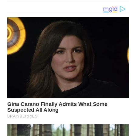
WN
MALUKU
WN
MALUT
WN
DAIRI
WN
DANAU
TOBA
WN
NIAS
WN
LANGKAT