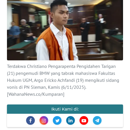
SAINS-TEKNO
KESEHATAN
INTERNASIONAL
SERBA-SERBI
Terdakwa Christiano Pengarapenta Pengidahen Tarigan
PENDIDIKAN
(21) pengemudi BMW yang tabrak mahasiswa Fakultas
Hukum UGM, Argo Ericko Achfandi (19) mengikuti sidang
OLAHRAGA
vonis di PN Sleman, Kamis (6/11/2025).
[WahanaNews.co/Kumparan]
OPINI
Ikuti Kami di:
EDITORIAL