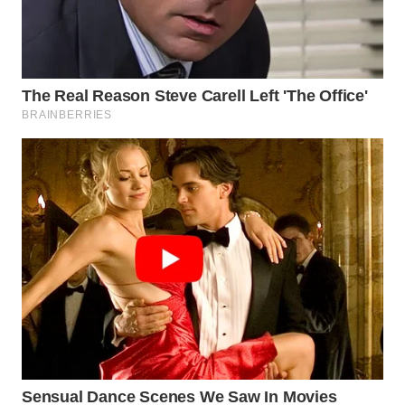
WN
PRIANGAN
TIMUR
WN
SEMARANG
WN
SOLO
WN
BOROBUDUR
WN
MADURA
WN
SURABAYA