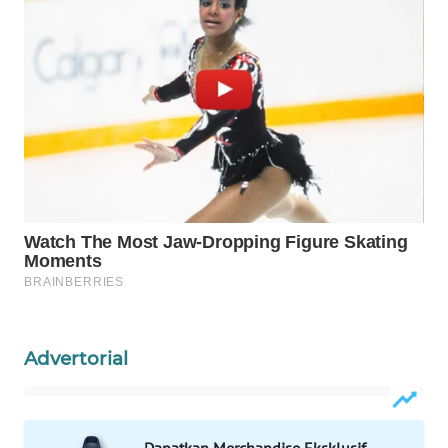
WAHANA
DESA
WISATA
LAPAK
WAHANA
Wahana
Network
KONSUMEN
LISTRIK
MASYARAKAT
KELISTRIKAN
Advertorial
WALINKI
ID
Dapatkan Merchandise Eksklusif