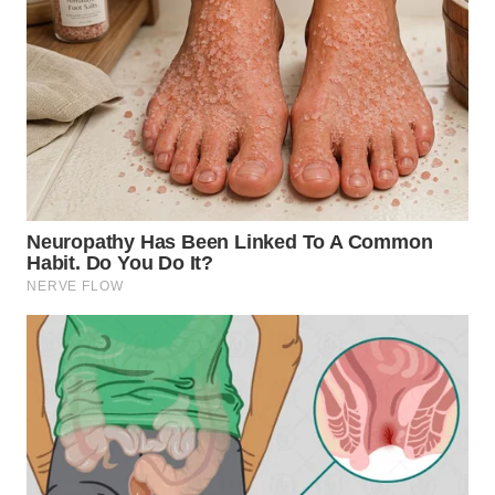
TAPANULI
TENGAH
WN DELI
SERDANG
WN
TEBING
TINGGI
WN
PAKPAK
WN
KARAWANG
WN
BEKASI