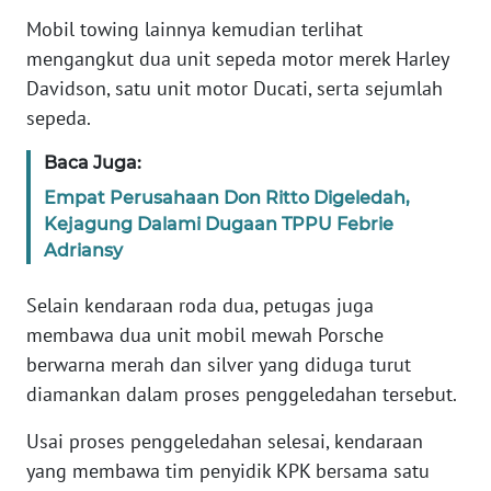
WN
Mobil towing lainnya kemudian terlihat
BANTEN
mengangkut dua unit sepeda motor merek Harley
Davidson, satu unit motor Ducati, serta sejumlah
WN
sepeda.
NTT
Baca Juga:
WN
Empat Perusahaan Don Ritto Digeledah,
KEPRI
Kejagung Dalami Dugaan TPPU Febrie
Adriansy
WN
PAPUA
Selain kendaraan roda dua, petugas juga
membawa dua unit mobil mewah Porsche
WN
berwarna merah dan silver yang diduga turut
PAPUA
BARAT
diamankan dalam proses penggeledahan tersebut.
Usai proses penggeledahan selesai, kendaraan
WN
yang membawa tim penyidik KPK bersama satu
RIAU