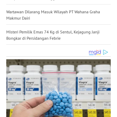
WN
KALTARA
Wartawan Dilarang Masuk Wilayah PT Wahana Graha
Makmur Dairi
WN
KALSEL
Misteri Pemilik Emas 74 Kg di Sentul, Kejagung Janji
Bongkar di Persidangan Febrie
WN
KALTIM
WN
SULSEL
WN
GORONTALO
WN
SULUT