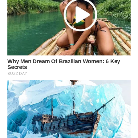
Wahana
Media
Group
WAHANA
NEWS
WAHANA
TANI
WAHANA
ADVOKAT
WAHANA
INFRASTRUKTUR
WAHANA
KONSUMEN