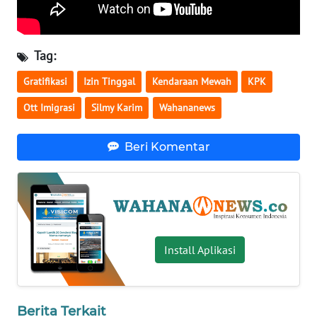
WN
BABEL
Tag:
WN
Gratifikasi
Izin Tinggal
Kendaraan Mewah
KPK
SUMBAR
Ott Imigrasi
Silmy Karim
Wahananews
WN
SUMSEL
Beri Komentar
WN
BENGKULU
WN
LAMPUNG
Install Aplikasi
WN
JATENG
Berita Terkait