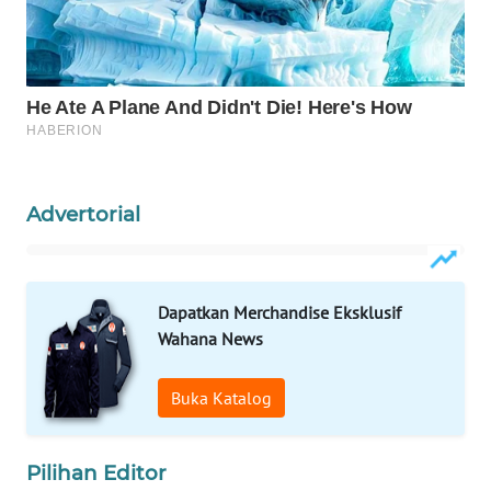
WAHANA
LISTRIK
WAHANA
TRAVEL
WAHANA
Advertorial
TV
WAHANANEWS
ID
Dapatkan Merchandise Eksklusif
Wahana News
WAHANANEWS
CO ID
Buka Katalog
WAHANANEWS
NET
Pilihan Editor