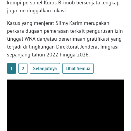
kompi personel Korps Brimob bersenjata lengkap
WN
juga meninggalkan lokasi.
SERAMBI
Kasus yang menjerat Silmy Karim merupakan
perkara dugaan pemerasan terkait pengurusan izin
WN
JAMBI
tinggal WNA dan/atau penerimaan gratifikasi yang
terjadi di lingkungan Direktorat Jenderal Imigrasi
WN
sepanjang tahun 2022 hingga 2026.
SULTRA
1
2
Selanjutnya
Lihat Semua
WN
NTB
WN
SULTENG
WN
SULBAR