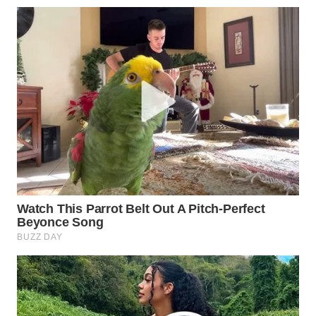
WN
NATUNA
WN
BINTAN
WN
MANDALIKA
WN
LIKUPANG
WN
LABUANBAJO
WN
BORNEO