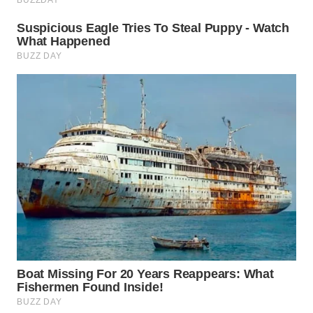
WN
PRIANGAN
TIMUR
WN
SEMARANG
WN
SOLO
WN
BOROBUDUR
WN
MADURA
WN
SURABAYA