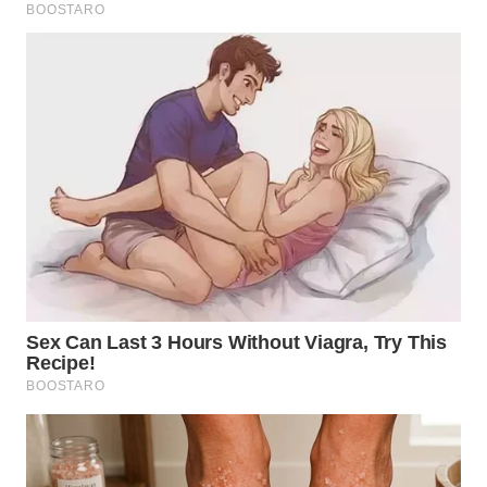
WN
TAPANULI
SELATAN
WN
TANJUNG
LESUNG
WN
KARO
WN
SIMALUNGUN
WN
LABUHANBATU
WN