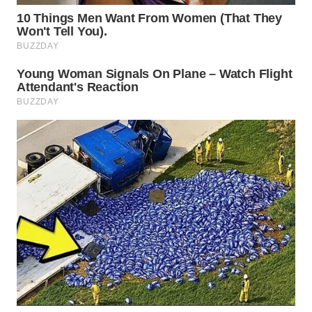
WN
SUMEDANG
WN
CIANJUR
WN
KEPULAUAN
SERIBU
WN
TANGERANG
WN
BINJAI
WN
CIREBON