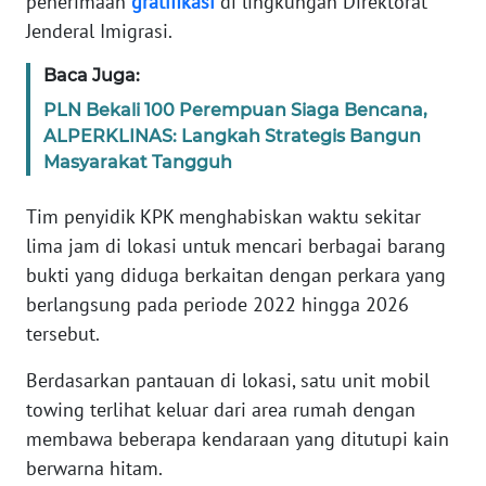
penerimaan
gratifikasi
di lingkungan Direktorat
Jenderal Imigrasi.
KARIR
Baca Juga:
DISCLAIMER
PLN Bekali 100 Perempuan Siaga Bencana,
ALPERKLINAS: Langkah Strategis Bangun
Masyarakat Tangguh
Wahana
News
Regional
Tim penyidik KPK menghabiskan waktu sekitar
lima jam di lokasi untuk mencari berbagai barang
WN
bukti yang diduga berkaitan dengan perkara yang
SUMUT
berlangsung pada periode 2022 hingga 2026
tersebut.
WN
JAKARTA
Berdasarkan pantauan di lokasi, satu unit mobil
towing terlihat keluar dari area rumah dengan
WN
membawa beberapa kendaraan yang ditutupi kain
JABAR
berwarna hitam.