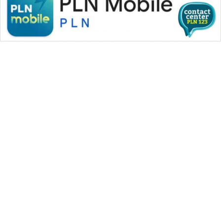
WAHANA MEDIA GROUP
|
|
|
WAHANA NEWS co
WAHANA TANI
WAHANA ADVOKAT
|
|
WAHANA INFRASTRUKTUR
WAHANA KONSUMEN
|
|
|
WAHANA LISTRIK
WAHANA TRAVEL
WAHANA TV
|
|
|
WAHANANEWS id
WAHANANEWS CO ID
WAHANANEWS NET
|
|
|
WAHANA SPORT ID
Wahana UMKM
Wahana Seleb