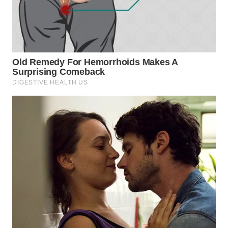
WN
BOGOR
WN
DEPOK
WN
TAPANULI
UTARA
WN
SAMOSIR
WN
PADANG
LAWAS