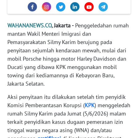
Informasi
INDEKS
BERITA
WAHANANEWS.CO
, Jakarta -
Penggeledahan rumah
mantan Wakil Menteri Imigrasi dan
KONTAK
Pemasyarakatan Silmy Karim berujung pada
KAMI
penyitaan sejumlah kendaraan mewah, mulai dari
mobil Porsche hingga motor Harley Davidson dan
INFO
Ducati yang dibawa KPK menggunakan mobil
IKLAN
towing dari kediamannya di Kebayoran Baru,
Jakarta Selatan.
TENTANG
KAMI
Aksi penyitaan itu dilakukan setelah tim penyidik
Komisi Pemberantasan Korupsi (
KPK
) menggeledah
PEDOMAN
rumah Silmy Karim pada Jumat (5/6/2026) malam
MEDIA
SIBER
terkait penyidikan kasus dugaan pemerasan izin
tinggal warga negara asing (WNA) dan/atau
REDAKSI