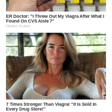
WN
MALUKU
WN
MALUT
WN
DAIRI
WN
DANAU
TOBA
WN
NIAS
WN
LANGKAT