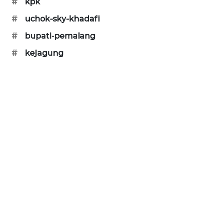
#
kpk
SIBARAGAS
#
uchok-sky-khadafi
NEWS
#
bupati-pemalang
METRO
#
kejagung
SIANTAR
NEWS
METRO
MEDAN
NEWS
METRO
JAKARTA
NEWS
KRT
NEWS