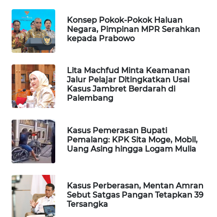
WAHANA
Konsep Pokok-Pokok Haluan
DESA
Negara, Pimpinan MPR Serahkan
WISATA
kepada Prabowo
LAPAK
WAHANA
Lita Machfud Minta Keamanan
Jalur Pelajar Ditingkatkan Usai
Kasus Jambret Berdarah di
Wahana
Palembang
Network
KONSUMEN
Kasus Pemerasan Bupati
LISTRIK
Pemalang: KPK Sita Moge, Mobil,
Uang Asing hingga Logam Mulia
MASYARAKAT
KELISTRIKAN
Kasus Perberasan, Mentan Amran
Sebut Satgas Pangan Tetapkan 39
WALINKI
Tersangka
ID