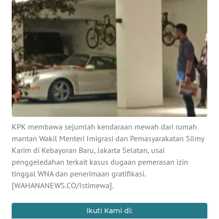
SAINS-TEKNO
KESEHATAN
INTERNASIONAL
SERBA-SERBI
PENDIDIKAN
KPK membawa sejumlah kendaraan mewah dari rumah
mantan Wakil Menteri Imigrasi dan Pemasyarakatan Silmy
OLAHRAGA
Karim di Kebayoran Baru, Jakarta Selatan, usai
penggeledahan terkait kasus dugaan pemerasan izin
OPINI
tinggal WNA dan penerimaan gratifikasi.
[WAHANANEWS.CO/Istimewa].
EDITORIAL
Ikuti Kami di: