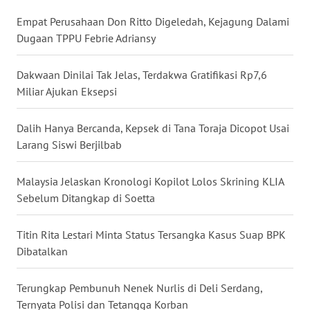
WN
Empat Perusahaan Don Ritto Digeledah, Kejagung Dalami
NUSANTARA
Dugaan TPPU Febrie Adriansy
WN
Dakwaan Dinilai Tak Jelas, Terdakwa Gratifikasi Rp7,6
JOGJA
Miliar Ajukan Eksepsi
WN
Dalih Hanya Bercanda, Kepsek di Tana Toraja Dicopot Usai
JATIM
Larang Siswi Berjilbab
WN
Malaysia Jelaskan Kronologi Kopilot Lolos Skrining KLIA
BALI
Sebelum Ditangkap di Soetta
WN
Titin Rita Lestari Minta Status Tersangka Kasus Suap BPK
KALBAR
Dibatalkan
WN
Terungkap Pembunuh Nenek Nurlis di Deli Serdang,
KALTENG
Ternyata Polisi dan Tetangga Korban