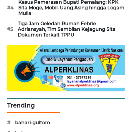
Kasus Pemerasan Bupati Pemalang: KPK
PORTAL
#4
Sita Moge, Mobil, Uang Asing hingga Logam
KONSUMEN
Mulia
Tiga Jam Geledah Rumah Febrie
FORWAMKI
#5
Adriansyah, Tim Sembilan Kejagung Sita
Dokumen Terkait TPPU
ALPERKLINAS
FORJASIDA
TAMBANG
NEWS
SITUNGIR
NEWS
Trending
SIDIKALANG
#
bahari-gultom
NEWS