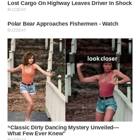
WN
INDRAMAYU
WN
KUNINGAN
WN
MAJALENGKA
WN
SUBANG
WN
SUKABUMI
WN
PURWAKARTA