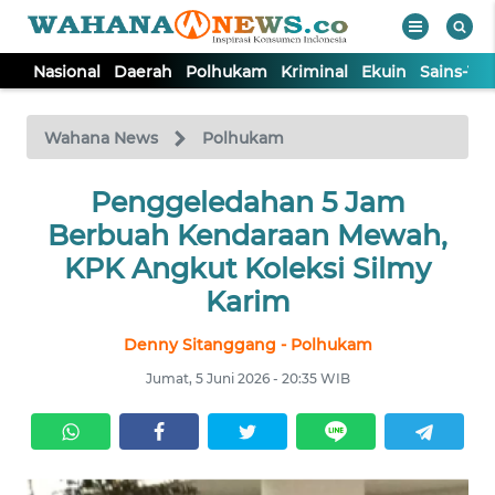
Nasional
Daerah
Polhukam
Kriminal
Ekuin
Sains-Te
WAHANA
Tutup
TV
Wahana News
Polhukam
NASIONAL
Penggeledahan 5 Jam
Berbuah Kendaraan Mewah,
DAERAH
KPK Angkut Koleksi Silmy
Karim
POLHUKAM
Denny Sitanggang - Polhukam
Jumat, 5 Juni 2026 - 20:35 WIB
KRIMINAL
EKUIN