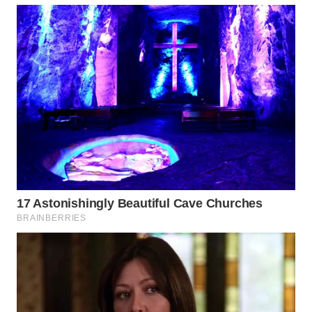
WN
PRIANGAN
TIMUR
WN
SEMARANG
WN
SOLO
WN
BOROBUDUR
WN
MADURA
WN
SURABAYA