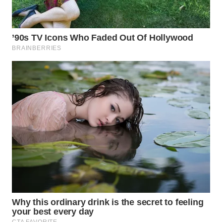
Wahana
Media
Group
WAHANA
NEWS
WAHANA
TANI
WAHANA
ADVOKAT
WAHANA
INFRASTRUKTUR
WAHANA
KONSUMEN