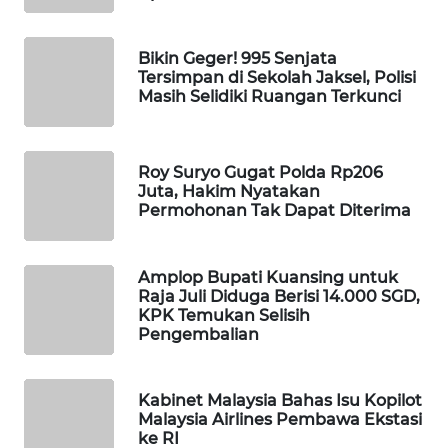
MAWAKA
ID
Bikin Geger! 995 Senjata
Tersimpan di Sekolah Jaksel, Polisi
Masih Selidiki Ruangan Terkunci
MARTABAT
NET
Roy Suryo Gugat Polda Rp206
PLN
Juta, Hakim Nyatakan
WATCH
Permohonan Tak Dapat Diterima
MKLI
Amplop Bupati Kuansing untuk
Raja Juli Diduga Berisi 14.000 SGD,
LPKKI
KPK Temukan Selisih
Pengembalian
LKKI
Kabinet Malaysia Bahas Isu Kopilot
KOPEKLIN
Malaysia Airlines Pembawa Ekstasi
ke RI