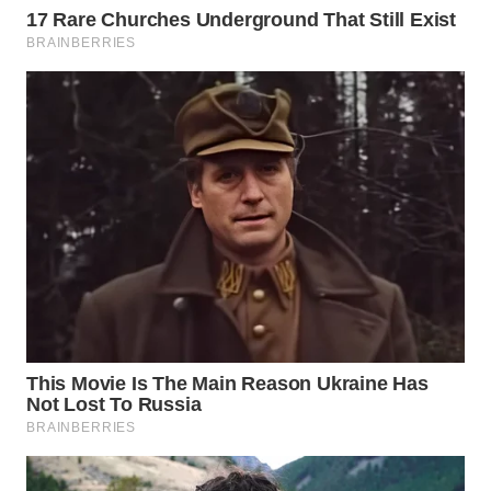
TAPANULI
TENGAH
WN DELI
SERDANG
WN
TEBING
TINGGI
WN
PAKPAK
WN
KARAWANG
WN
BEKASI