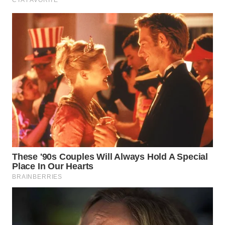
WAHANA
LISTRIK
WAHANA
TRAVEL
WAHANA
TV
WAHANANEWS
ID
WAHANANEWS
CO ID
WAHANANEWS
NET