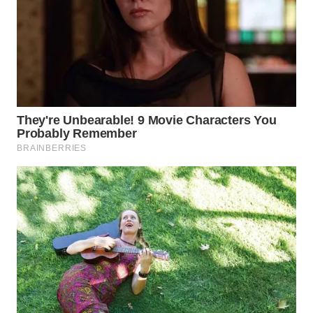
WN
NATUNA
WN
BINTAN
WN
MANDALIKA
WN
LIKUPANG
WN
LABUANBAJO
WN
BORNEO