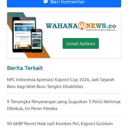
Beri Komentar
WN
BABEL
WN
SUMBAR
Install Aplikasi
WN
SUMSEL
Berita Terkait
WN
BENGKULU
NPC Indonesia Apresiasi Kapolri Cup 2026, Jadi Sejarah
Baru bagi Atlet Bulu Tangkis Disabilitas
WN
LAMPUNG
9 Tersangka Penyerangan yang Gugurkan 3 Polisi Akhirnya
Dibekuk, Ini Peran Mereka
WN
JATENG
90 AKBP Resmi Naik Jadi Kombes Pol, Kapolri Gulirkan