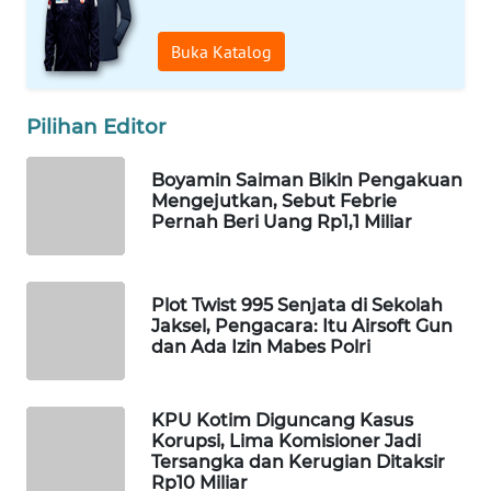
WAHANA
DESA
Buka Katalog
WISATA
Pilihan Editor
LAPAK
WAHANA
Boyamin Saiman Bikin Pengakuan
Mengejutkan, Sebut Febrie
Wahana
Pernah Beri Uang Rp1,1 Miliar
Network
KONSUMEN
Plot Twist 995 Senjata di Sekolah
LISTRIK
Jaksel, Pengacara: Itu Airsoft Gun
dan Ada Izin Mabes Polri
MASYARAKAT
KELISTRIKAN
KPU Kotim Diguncang Kasus
Korupsi, Lima Komisioner Jadi
WALINKI
Tersangka dan Kerugian Ditaksir
ID
Rp10 Miliar