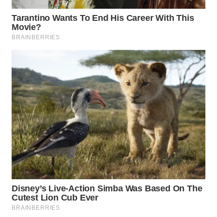
WN
INDRAMAYU
WN
KUNINGAN
WN
MAJALENGKA
WN
SUBANG
WN
SUKABUMI
WN
PURWAKARTA