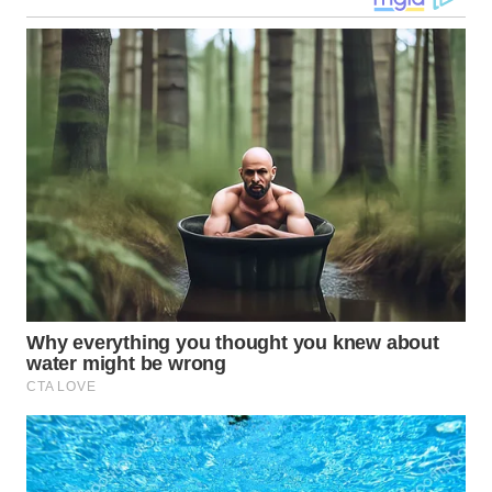
WN
KALTARA
WN
KALSEL
WN
KALTIM
WN
SULSEL
WN
GORONTALO
WN
SULUT