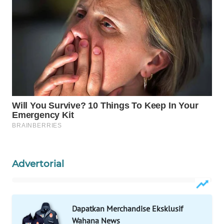
WAHANA
SPORT
WAHANA
UMKM
WAHANA
SELEB
WAHANA
PERSONA
WAHANA
Advertorial
OTOMOTIF
WAHANA
Dapatkan Merchandise Eksklusif
HEALTH
Wahana News