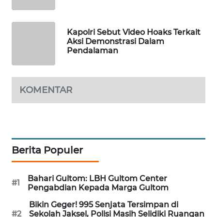
PORTAL
KONSUMEN
Kapolri Sebut Video Hoaks Terkait
Aksi Demonstrasi Dalam
FORWAMKI
Pendalaman
ALPERKLINAS
KOMENTAR
FORJASIDA
TAMBANG
NEWS
Berita Populer
SITUNGIR
NEWS
Bahari Gultom: LBH Gultom Center
#1
Pengabdian Kepada Marga Gultom
SIDIKALANG
Bikin Geger! 995 Senjata Tersimpan di
NEWS
#2
Sekolah Jaksel, Polisi Masih Selidiki Ruangan