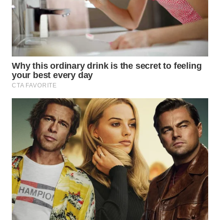
WN
SUMEDANG
WN
CIANJUR
WN
KEPULAUAN
SERIBU
WN
TANGERANG
WN
BINJAI
WN
CIREBON