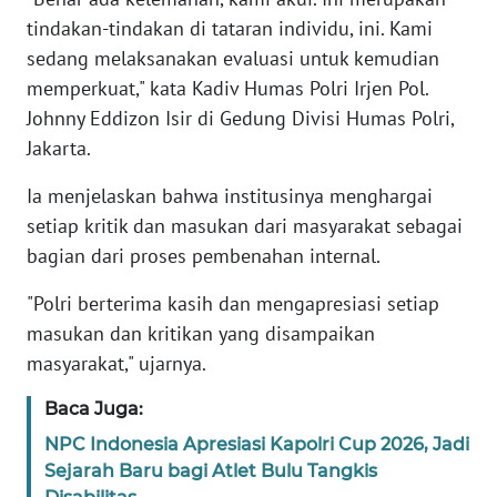
tindakan-tindakan di tataran individu, ini. Kami
KARIR
sedang melaksanakan evaluasi untuk kemudian
memperkuat," kata Kadiv Humas Polri Irjen Pol.
DISCLAIMER
Johnny Eddizon Isir di Gedung Divisi Humas Polri,
Jakarta.
Wahana
News
Ia menjelaskan bahwa institusinya menghargai
Regional
setiap kritik dan masukan dari masyarakat sebagai
bagian dari proses pembenahan internal.
WN
SUMUT
"Polri berterima kasih dan mengapresiasi setiap
masukan dan kritikan yang disampaikan
WN
masyarakat," ujarnya.
JAKARTA
Baca Juga:
WN
NPC Indonesia Apresiasi Kapolri Cup 2026, Jadi
JABAR
Sejarah Baru bagi Atlet Bulu Tangkis