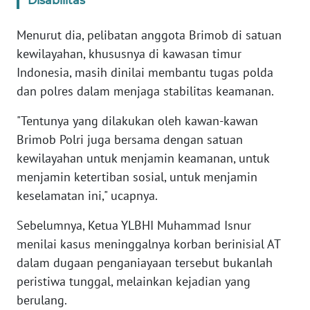
Disabilitas
WN
BANTEN
Menurut dia, pelibatan anggota Brimob di satuan
kewilayahan, khususnya di kawasan timur
WN
Indonesia, masih dinilai membantu tugas polda
NTT
dan polres dalam menjaga stabilitas keamanan.
WN
"Tentunya yang dilakukan oleh kawan-kawan
KEPRI
Brimob Polri juga bersama dengan satuan
kewilayahan untuk menjamin keamanan, untuk
WN
menjamin ketertiban sosial, untuk menjamin
PAPUA
keselamatan ini," ucapnya.
WN
Sebelumnya, Ketua YLBHI Muhammad Isnur
PAPUA
menilai kasus meninggalnya korban berinisial AT
BARAT
dalam dugaan penganiayaan tersebut bukanlah
peristiwa tunggal, melainkan kejadian yang
WN
RIAU
berulang.