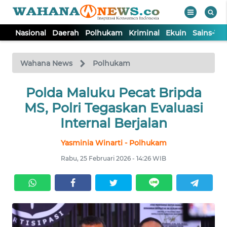
Nasional
Daerah
Polhukam
Kriminal
Ekuin
Sains-Te
WAHANA
Tutup
TV
Wahana News
Polhukam
NASIONAL
Polda Maluku Pecat Bripda
MS, Polri Tegaskan Evaluasi
DAERAH
Internal Berjalan
Yasminia Winarti - Polhukam
POLHUKAM
Rabu, 25 Februari 2026 - 14:26 WIB
KRIMINAL
EKUIN