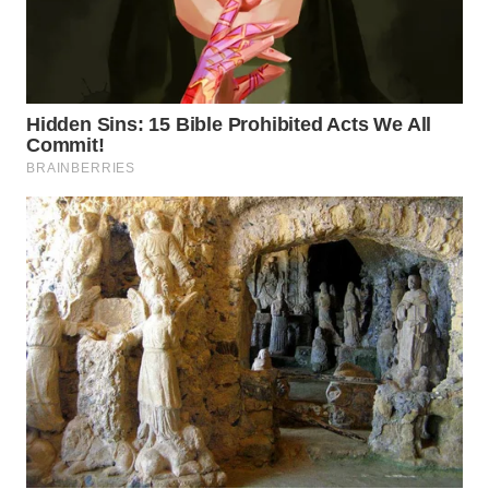
WN
TAPANULI
SELATAN
WN
TANJUNG
LESUNG
WN
KARO
WN
SIMALUNGUN
WN
LABUHANBATU
WN