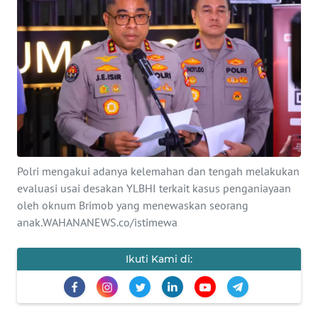
SAINS-TEKNO
KESEHATAN
INTERNASIONAL
SERBA-SERBI
PENDIDIKAN
Polri mengakui adanya kelemahan dan tengah melakukan
evaluasi usai desakan YLBHI terkait kasus penganiayaan
oleh oknum Brimob yang menewaskan seorang
OLAHRAGA
anak.WAHANANEWS.co/istimewa
OPINI
Ikuti Kami di:
EDITORIAL