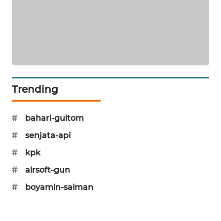
KARING
NEWS
JURNAL
MARITIM
HUMBANG
Trending
NEWS
GARONGGANG
#
bahari-gultom
NEWS
#
senjata-api
FISUELRI
#
kpk
ID
#
airsoft-gun
#
boyamin-saiman
ENERGI
NEWS