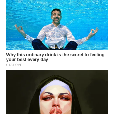
WN
MALUKU
WN
MALUT
WN
DAIRI
WN
DANAU
TOBA
WN
NIAS
WN
LANGKAT