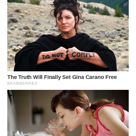
WN
BOGOR
WN
DEPOK
WN
TAPANULI
UTARA
WN
SAMOSIR
WN
PADANG
LAWAS