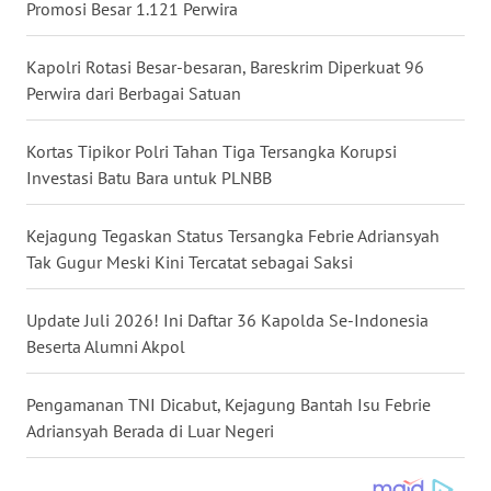
Promosi Besar 1.121 Perwira
WN
NUSANTARA
Kapolri Rotasi Besar-besaran, Bareskrim Diperkuat 96
Perwira dari Berbagai Satuan
WN
JOGJA
Kortas Tipikor Polri Tahan Tiga Tersangka Korupsi
Investasi Batu Bara untuk PLNBB
WN
JATIM
Kejagung Tegaskan Status Tersangka Febrie Adriansyah
Tak Gugur Meski Kini Tercatat sebagai Saksi
WN
BALI
Update Juli 2026! Ini Daftar 36 Kapolda Se-Indonesia
Beserta Alumni Akpol
WN
KALBAR
Pengamanan TNI Dicabut, Kejagung Bantah Isu Febrie
Adriansyah Berada di Luar Negeri
WN
KALTENG