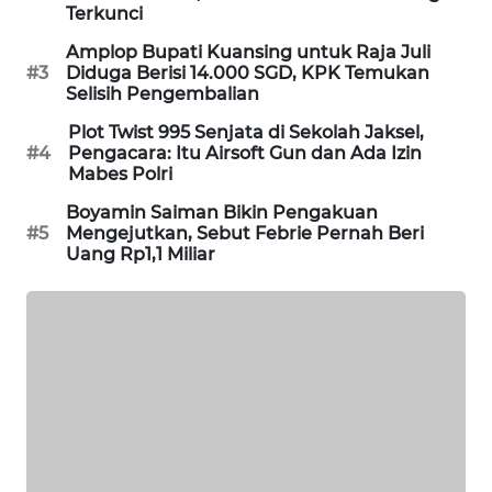
Terkunci
SIBARAGAS
Amplop Bupati Kuansing untuk Raja Juli
NEWS
#3
Diduga Berisi 14.000 SGD, KPK Temukan
Selisih Pengembalian
METRO
Plot Twist 995 Senjata di Sekolah Jaksel,
SIANTAR
#4
Pengacara: Itu Airsoft Gun dan Ada Izin
NEWS
Mabes Polri
Boyamin Saiman Bikin Pengakuan
METRO
#5
Mengejutkan, Sebut Febrie Pernah Beri
MEDAN
Uang Rp1,1 Miliar
NEWS
METRO
JAKARTA
NEWS
KRT
NEWS