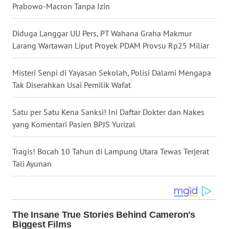
Prabowo-Macron Tanpa Izin
WN
KALTARA
Diduga Langgar UU Pers, PT Wahana Graha Makmur
Larang Wartawan Liput Proyek PDAM Provsu Rp25 Miliar
WN
KALSEL
Misteri Senpi di Yayasan Sekolah, Polisi Dalami Mengapa
Tak Diserahkan Usai Pemilik Wafat
WN
KALTIM
Satu per Satu Kena Sanksi! Ini Daftar Dokter dan Nakes
yang Komentari Pasien BPJS Yurizal
WN
SULSEL
Tragis! Bocah 10 Tahun di Lampung Utara Tewas Terjerat
WN
Tali Ayunan
GORONTALO
WN
SULUT