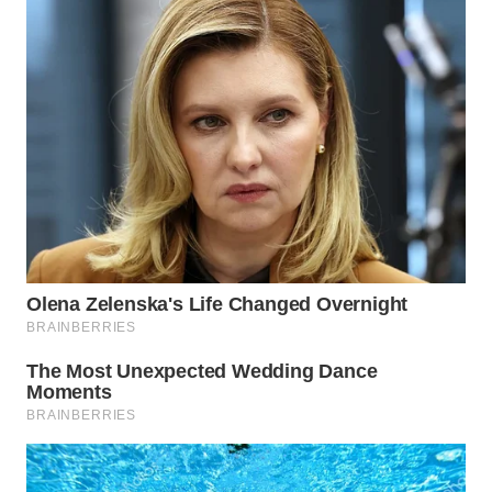
TAPANULI
TENGAH
WN DELI
SERDANG
WN
TEBING
TINGGI
WN
PAKPAK
WN
KARAWANG
WN
BEKASI