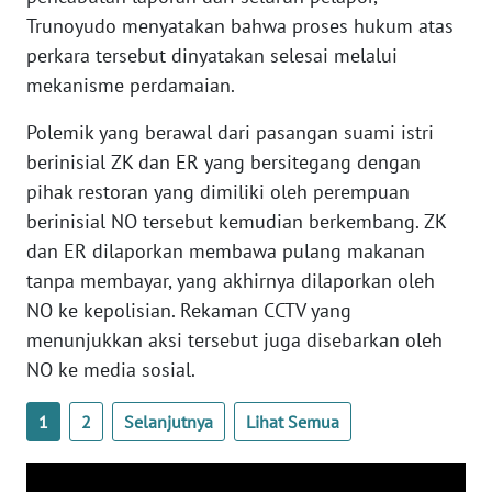
Trunoyudo menyatakan bahwa proses hukum atas
WN
perkara tersebut dinyatakan selesai melalui
SERAMBI
mekanisme perdamaian.
WN
Polemik yang berawal dari pasangan suami istri
JAMBI
berinisial ZK dan ER yang bersitegang dengan
pihak restoran yang dimiliki oleh perempuan
WN
berinisial NO tersebut kemudian berkembang. ZK
SULTRA
dan ER dilaporkan membawa pulang makanan
tanpa membayar, yang akhirnya dilaporkan oleh
WN
NTB
NO ke kepolisian. Rekaman CCTV yang
menunjukkan aksi tersebut juga disebarkan oleh
WN
NO ke media sosial.
SULTENG
1
2
Selanjutnya
Lihat Semua
WN
SULBAR