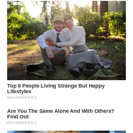
WN
TAPANULI
SELATAN
WN
TANJUNG
LESUNG
WN
KARO
WN
SIMALUNGUN
WN
LABUHANBATU
WN