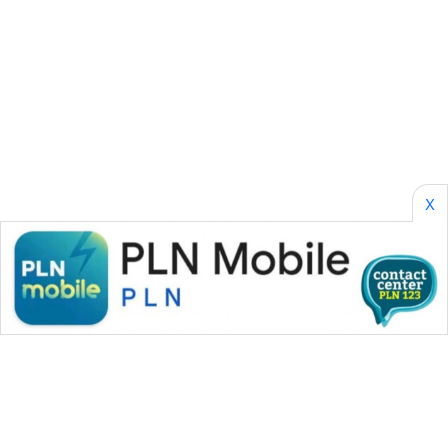
SONYA
ASA
NEWS
X