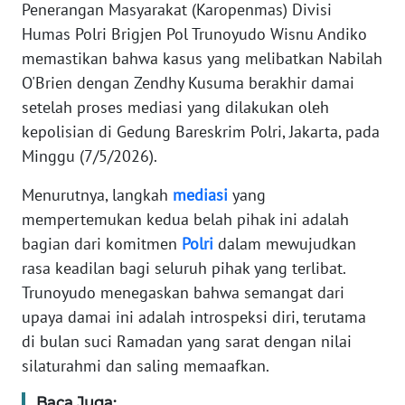
Informasi
Penerangan Masyarakat (Karopenmas) Divisi
Humas Polri Brigjen Pol Trunoyudo Wisnu Andiko
INDEKS
memastikan bahwa kasus yang melibatkan Nabilah
BERITA
O'Brien dengan Zendhy Kusuma berakhir damai
setelah proses mediasi yang dilakukan oleh
KONTAK
kepolisian di Gedung Bareskrim Polri, Jakarta, pada
KAMI
Minggu (7/5/2026).
INFO
Menurutnya, langkah
mediasi
yang
IKLAN
mempertemukan kedua belah pihak ini adalah
bagian dari komitmen
Polri
dalam mewujudkan
TENTANG
KAMI
rasa keadilan bagi seluruh pihak yang terlibat.
Trunoyudo menegaskan bahwa semangat dari
PEDOMAN
upaya damai ini adalah introspeksi diri, terutama
MEDIA
di bulan suci Ramadan yang sarat dengan nilai
SIBER
silaturahmi dan saling memaafkan.
REDAKSI
Baca Juga: