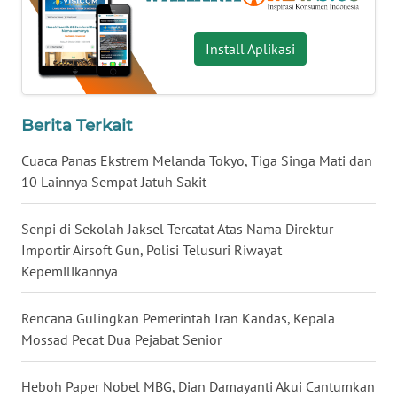
WN
NUSANTARA
Install Aplikasi
WN
JOGJA
Berita Terkait
WN
Cuaca Panas Ekstrem Melanda Tokyo, Tiga Singa Mati dan
JATIM
10 Lainnya Sempat Jatuh Sakit
WN
Senpi di Sekolah Jaksel Tercatat Atas Nama Direktur
BALI
Importir Airsoft Gun, Polisi Telusuri Riwayat
Kepemilikannya
WN
KALBAR
Rencana Gulingkan Pemerintah Iran Kandas, Kepala
Mossad Pecat Dua Pejabat Senior
WN
KALTENG
Heboh Paper Nobel MBG, Dian Damayanti Akui Cantumkan