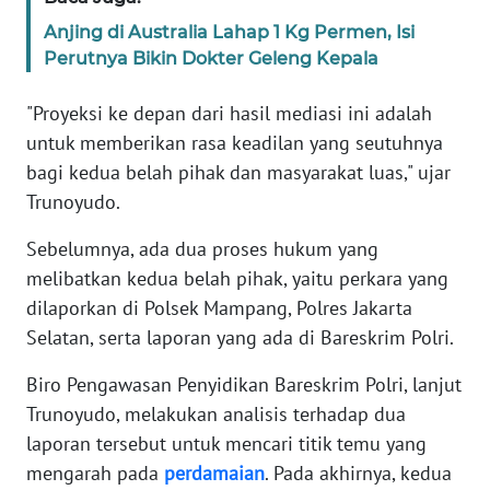
Anjing di Australia Lahap 1 Kg Permen, Isi
KARIR
Perutnya Bikin Dokter Geleng Kepala
DISCLAIMER
"Proyeksi ke depan dari hasil mediasi ini adalah
untuk memberikan rasa keadilan yang seutuhnya
Wahana
bagi kedua belah pihak dan masyarakat luas," ujar
News
Trunoyudo.
Regional
Sebelumnya, ada dua proses hukum yang
WN
melibatkan kedua belah pihak, yaitu perkara yang
SUMUT
dilaporkan di Polsek Mampang, Polres Jakarta
Selatan, serta laporan yang ada di Bareskrim Polri.
WN
JAKARTA
Biro Pengawasan Penyidikan Bareskrim Polri, lanjut
Trunoyudo, melakukan analisis terhadap dua
WN
laporan tersebut untuk mencari titik temu yang
JABAR
mengarah pada
perdamaian
. Pada akhirnya, kedua