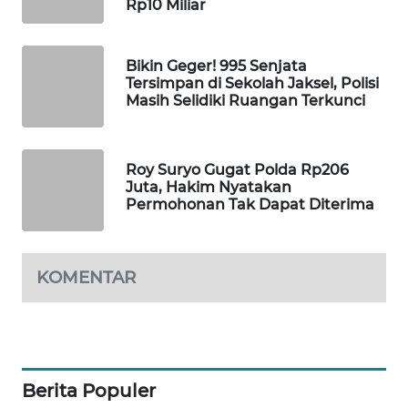
Rp10 Miliar
WAHANA
SPORT
Bikin Geger! 995 Senjata
Tersimpan di Sekolah Jaksel, Polisi
WAHANA
Masih Selidiki Ruangan Terkunci
UMKM
WAHANA
Roy Suryo Gugat Polda Rp206
SELEB
Juta, Hakim Nyatakan
Permohonan Tak Dapat Diterima
WAHANA
PERSONA
KOMENTAR
WAHANA
OTOMOTIF
WAHANA
HEALTH
Berita Populer