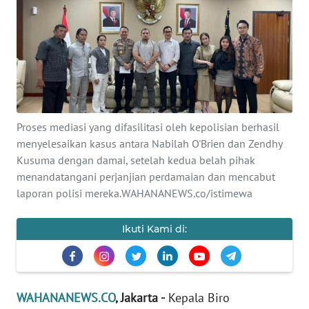
SAINS-TEKNO
KESEHATAN
INTERNASIONAL
SERBA-SERBI
Proses mediasi yang difasilitasi oleh kepolisian berhasil
menyelesaikan kasus antara Nabilah O'Brien dan Zendhy
Kusuma dengan damai, setelah kedua belah pihak
PENDIDIKAN
menandatangani perjanjian perdamaian dan mencabut
laporan polisi mereka.WAHANANEWS.co/istimewa
OLAHRAGA
Ikuti Kami di:
OPINI
EDITORIAL
WAHANANEWS.CO
, Jakarta -
Kepala Biro