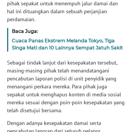
pihak sepakat untuk menempuh jalur damai dan
WN
hal ini dituangkan dalam sebuah perjanjian
BANTEN
perdamaian.
WN
Baca Juga:
NTT
Cuaca Panas Ekstrem Melanda Tokyo, Tiga
Singa Mati dan 10 Lainnya Sempat Jatuh Sakit
WN
KEPRI
Sebagai tindak lanjut dari kesepakatan tersebut,
masing-masing pihak telah menandatangani
WN
PAPUA
pencabutan laporan polisi di unit penyidik yang
menangani perkara mereka. Para pihak juga
WN
sepakat untuk menghapus konten di media sosial
PAPUA
mereka sesuai dengan poin-poin kesepakatan yang
BARAT
telah disetujui bersama.
WN
Dengan adanya kesepakatan damai serta
RIAU
pencabutan laporan dari seluruh pelapor,