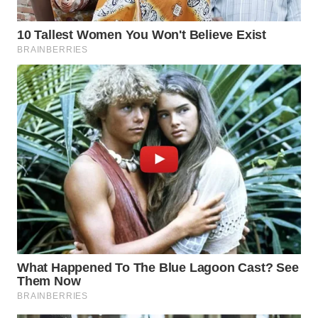
WN
INDRAMAYU
WN
KUNINGAN
WN
MAJALENGKA
WN
SUBANG
WN
SUKABUMI
WN
PURWAKARTA