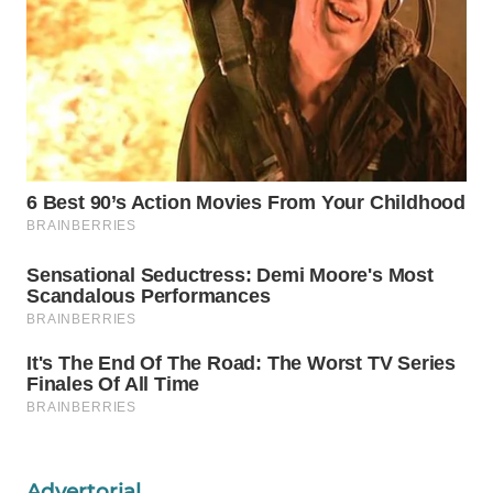
WN
NATUNA
WN
BINTAN
WN
MANDALIKA
WN
LIKUPANG
WN
LABUANBAJO
WN
BORNEO
Advertorial