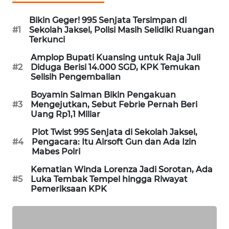
WAHANA
Bikin Geger! 995 Senjata Tersimpan di
DESA
#1
Sekolah Jaksel, Polisi Masih Selidiki Ruangan
WISATA
Terkunci
Amplop Bupati Kuansing untuk Raja Juli
LAPAK
#2
Diduga Berisi 14.000 SGD, KPK Temukan
WAHANA
Selisih Pengembalian
Boyamin Saiman Bikin Pengakuan
Wahana
#3
Mengejutkan, Sebut Febrie Pernah Beri
Network
Uang Rp1,1 Miliar
Plot Twist 995 Senjata di Sekolah Jaksel,
KONSUMEN
#4
Pengacara: Itu Airsoft Gun dan Ada Izin
LISTRIK
Mabes Polri
Kematian Winda Lorenza Jadi Sorotan, Ada
MASYARAKAT
#5
Luka Tembak Tempel hingga Riwayat
KELISTRIKAN
Pemeriksaan KPK
WALINKI
ID