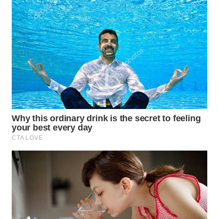
WN
BOGOR
WN
DEPOK
WN
TAPANULI
UTARA
WN
SAMOSIR
WN
PADANG
LAWAS