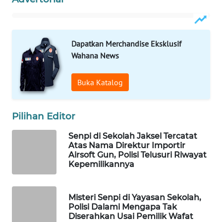
Wahana
Media
Group
Dapatkan Merchandise Eksklusif
WAHANA
Wahana News
NEWS
Buka Katalog
WAHANA
TANI
Pilihan Editor
WAHANA
Senpi di Sekolah Jaksel Tercatat
ADVOKAT
Atas Nama Direktur Importir
Airsoft Gun, Polisi Telusuri Riwayat
WAHANA
Kepemilikannya
INFRASTRUKTUR
Misteri Senpi di Yayasan Sekolah,
WAHANA
Polisi Dalami Mengapa Tak
KONSUMEN
Diserahkan Usai Pemilik Wafat