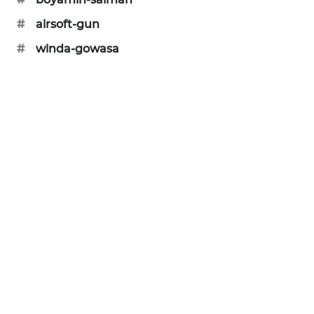
PORTAL
#
airsoft-gun
KONSUMEN
#
winda-gowasa
FORWAMKI
ALPERKLINAS
FORJASIDA
TAMBANG
NEWS
SITUNGIR
NEWS
SIDIKALANG
NEWS