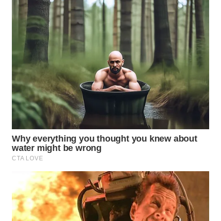
WN
PRIANGAN
TIMUR
WN
SEMARANG
WN
SOLO
WN
BOROBUDUR
WN
MADURA
WN
SURABAYA