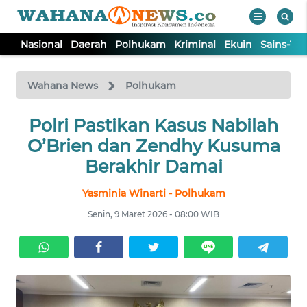
Nasional
Daerah
Polhukam
Kriminal
Ekuin
Sains-Te
WAHANA
Tutup
TV
Wahana News
Polhukam
NASIONAL
Polri Pastikan Kasus Nabilah
O’Brien dan Zendhy Kusuma
DAERAH
Berakhir Damai
Yasminia Winarti - Polhukam
POLHUKAM
Senin, 9 Maret 2026 - 08:00 WIB
KRIMINAL
EKUIN