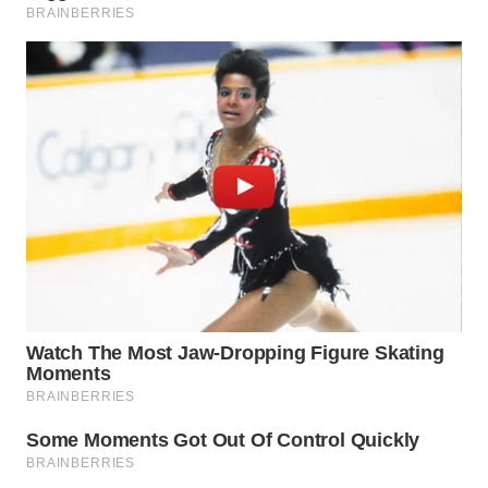
WN
MALUKU
WN
MALUT
WN
DAIRI
WN
DANAU
TOBA
WN
NIAS
WN
LANGKAT