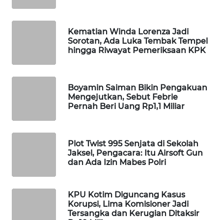
WAHANA
LISTRIK
Kematian Winda Lorenza Jadi
Sorotan, Ada Luka Tembak Tempel
hingga Riwayat Pemeriksaan KPK
WAHANA
TRAVEL
WAHANA
Boyamin Saiman Bikin Pengakuan
Mengejutkan, Sebut Febrie
TV
Pernah Beri Uang Rp1,1 Miliar
WAHANANEWS
ID
Plot Twist 995 Senjata di Sekolah
Jaksel, Pengacara: Itu Airsoft Gun
WAHANANEWS
dan Ada Izin Mabes Polri
CO ID
KPU Kotim Diguncang Kasus
WAHANANEWS
Korupsi, Lima Komisioner Jadi
NET
Tersangka dan Kerugian Ditaksir