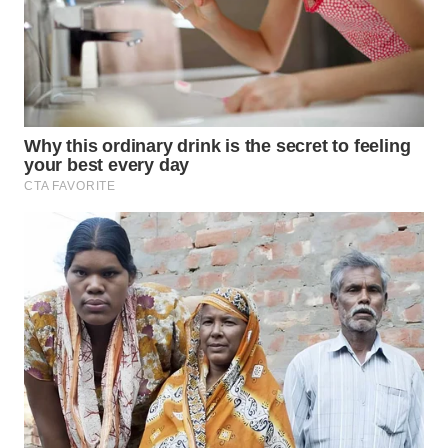
WN
SUMEDANG
WN
CIANJUR
WN
KEPULAUAN
SERIBU
WN
TANGERANG
WN
BINJAI
WN
CIREBON