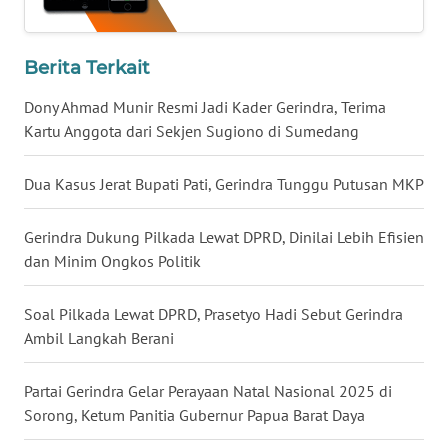
WN
BABEL
Berita Terkait
WN
Dony Ahmad Munir Resmi Jadi Kader Gerindra, Terima
SUMBAR
Kartu Anggota dari Sekjen Sugiono di Sumedang
WN
Dua Kasus Jerat Bupati Pati, Gerindra Tunggu Putusan MKP
SUMSEL
Gerindra Dukung Pilkada Lewat DPRD, Dinilai Lebih Efisien
WN
dan Minim Ongkos Politik
BENGKULU
Soal Pilkada Lewat DPRD, Prasetyo Hadi Sebut Gerindra
WN
Ambil Langkah Berani
LAMPUNG
Partai Gerindra Gelar Perayaan Natal Nasional 2025 di
WN
Sorong, Ketum Panitia Gubernur Papua Barat Daya
JATENG