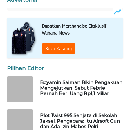
Wahana
Media
Group
Dapatkan Merchandise Eksklusif
WAHANA
Wahana News
NEWS
Buka Katalog
WAHANA
TANI
Pilihan Editor
WAHANA
ADVOKAT
Boyamin Saiman Bikin Pengakuan
Mengejutkan, Sebut Febrie
Pernah Beri Uang Rp1,1 Miliar
WAHANA
INFRASTRUKTUR
Plot Twist 995 Senjata di Sekolah
WAHANA
Jaksel, Pengacara: Itu Airsoft Gun
KONSUMEN
dan Ada Izin Mabes Polri