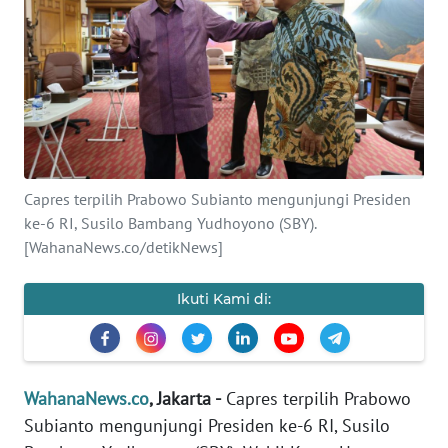
SAINS-TEKNO
KESEHATAN
INTERNASIONAL
SERBA-SERBI
Capres terpilih Prabowo Subianto mengunjungi Presiden
ke-6 RI, Susilo Bambang Yudhoyono (SBY).
PENDIDIKAN
[WahanaNews.co/detikNews]
OLAHRAGA
Ikuti Kami di:
OPINI
WahanaNews.co
, Jakarta -
Capres terpilih Prabowo
EDITORIAL
Subianto mengunjungi Presiden ke-6 RI, Susilo