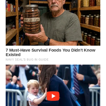
WN
SUMEDANG
WN
CIANJUR
WN
KEPULAUAN
SERIBU
WN
TANGERANG
WN
BINJAI
WN
CIREBON