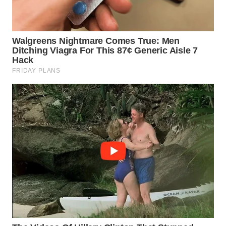
WN
PRIANGAN
TIMUR
WN
SEMARANG
WN
SOLO
WN
BOROBUDUR
WN
MADURA
WN
SURABAYA