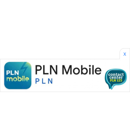
SONYA
ASA
NEWS
X