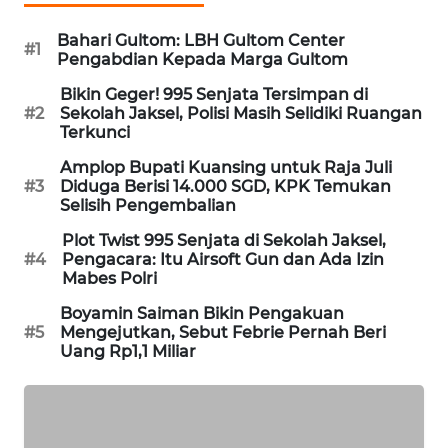
WAHANA
Bahari Gultom: LBH Gultom Center
DESA
#1
Pengabdian Kepada Marga Gultom
WISATA
Bikin Geger! 995 Senjata Tersimpan di
#2
Sekolah Jaksel, Polisi Masih Selidiki Ruangan
LAPAK
Terkunci
WAHANA
Amplop Bupati Kuansing untuk Raja Juli
#3
Diduga Berisi 14.000 SGD, KPK Temukan
Wahana
Selisih Pengembalian
Network
Plot Twist 995 Senjata di Sekolah Jaksel,
#4
Pengacara: Itu Airsoft Gun dan Ada Izin
KONSUMEN
Mabes Polri
LISTRIK
Boyamin Saiman Bikin Pengakuan
#5
Mengejutkan, Sebut Febrie Pernah Beri
MASYARAKAT
Uang Rp1,1 Miliar
KELISTRIKAN
WALINKI
ID