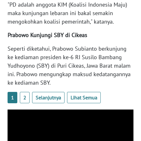
"PD adalah anggota KIM (Koalisi Indonesia Maju)
WN
BANTEN
maka kunjungan lebaran ini bakal semakin
mengokohkan koalisi pemerintah," katanya.
WN
Prabowo Kunjungi SBY di Cikeas
NTT
Seperti diketahui, Prabowo Subianto berkunjung
WN
ke kediaman presiden ke-6 RI Susilo Bambang
KEPRI
Yudhoyono (SBY) di Puri Cikeas, Jawa Barat malam
ini. Prabowo mengungkap maksud kedatangannya
WN
PAPUA
ke kediaman SBY.
1
2
Selanjutnya
Lihat Semua
WN
PAPUA
BARAT
WN
RIAU