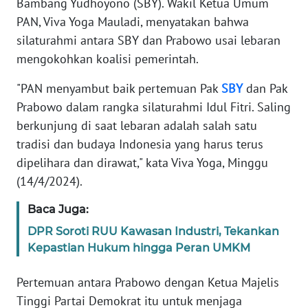
Bambang Yudhoyono (SBY). Wakil Ketua Umum
Informasi
PAN, Viva Yoga Mauladi, menyatakan bahwa
INDEKS
silaturahmi antara SBY dan Prabowo usai lebaran
BERITA
mengokohkan koalisi pemerintah.
KONTAK
"PAN menyambut baik pertemuan Pak
SBY
dan Pak
KAMI
Prabowo dalam rangka silaturahmi Idul Fitri. Saling
berkunjung di saat lebaran adalah salah satu
INFO
tradisi dan budaya Indonesia yang harus terus
IKLAN
dipelihara dan dirawat," kata Viva Yoga, Minggu
(14/4/2024).
TENTANG
KAMI
Baca Juga:
DPR Soroti RUU Kawasan Industri, Tekankan
PEDOMAN
Kepastian Hukum hingga Peran UMKM
MEDIA
SIBER
Pertemuan antara Prabowo dengan Ketua Majelis
Tinggi Partai Demokrat itu untuk menjaga
REDAKSI