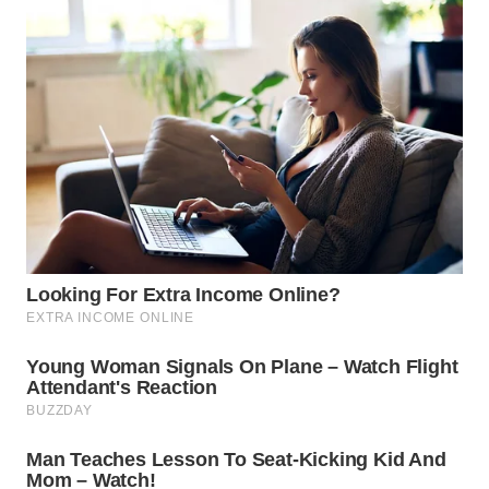
WN
TAPANULI
SELATAN
WN
TANJUNG
LESUNG
WN
KARO
WN
SIMALUNGUN
WN
LABUHANBATU
WN