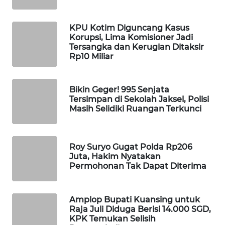
WAHANA
LISTRIK
KPU Kotim Diguncang Kasus
Korupsi, Lima Komisioner Jadi
Tersangka dan Kerugian Ditaksir
WAHANA
Rp10 Miliar
TRAVEL
WAHANA
Bikin Geger! 995 Senjata
Tersimpan di Sekolah Jaksel, Polisi
TV
Masih Selidiki Ruangan Terkunci
WAHANANEWS
ID
Roy Suryo Gugat Polda Rp206
Juta, Hakim Nyatakan
WAHANANEWS
Permohonan Tak Dapat Diterima
CO ID
Amplop Bupati Kuansing untuk
WAHANANEWS
Raja Juli Diduga Berisi 14.000 SGD,
NET
KPK Temukan Selisih