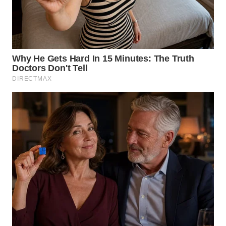
WN
KALTARA
WN
KALSEL
WN
KALTIM
WN
SULSEL
WN
GORONTALO
WN
SULUT