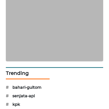
MAWAKA
ID
MARTABAT
NET
PLN
WATCH
MKLI
Trending
LPKKI
#
bahari-gultom
LKKI
#
senjata-api
KOPEKLIN
#
kpk