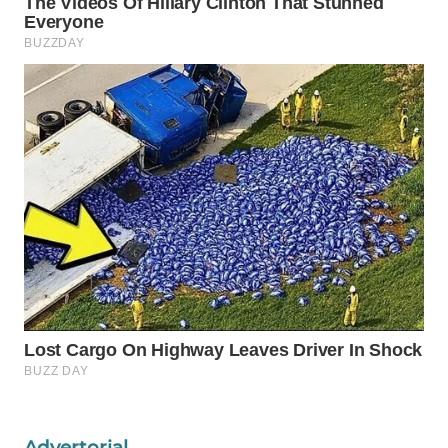
WN
NATUNA
WN
BINTAN
WN
MANDALIKA
WN
LIKUPANG
WN
LABUANBAJO
WN
BORNEO
Advertorial