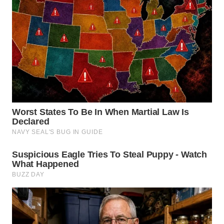
WN
BOGOR
WN
DEPOK
WN
TAPANULI
UTARA
WN
SAMOSIR
WN
PADANG
LAWAS