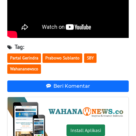
WN
SERAMBI
WN
JAMBI
Tag:
WN
Partai Gerindra
Prabowo Subianto
SBY
SULTRA
Wahananewsco
WN
NTB
Beri Komentar
WN
SULTENG
WN
SULBAR
Install Aplikasi