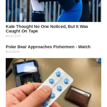
WN
INDRAMAYU
WN
KUNINGAN
WN
MAJALENGKA
WN
SUBANG
WN
SUKABUMI
WN
PURWAKARTA