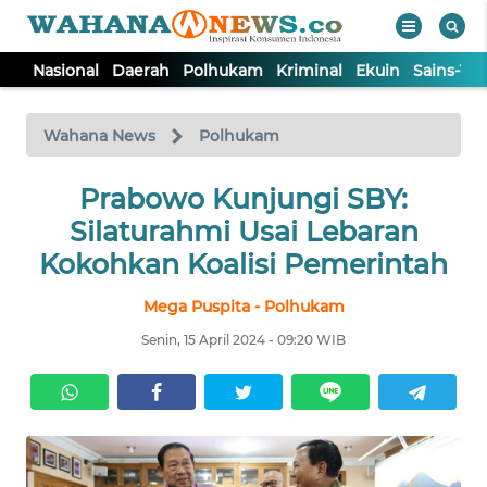
Nasional
Daerah
Polhukam
Kriminal
Ekuin
Sains-Te
WAHANA
Tutup
TV
Wahana News
Polhukam
NASIONAL
Prabowo Kunjungi SBY:
Silaturahmi Usai Lebaran
DAERAH
Kokohkan Koalisi Pemerintah
Mega Puspita - Polhukam
POLHUKAM
Senin, 15 April 2024 - 09:20 WIB
KRIMINAL
EKUIN