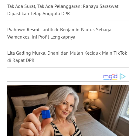
Tak Ada Surat, Tak Ada Pelanggaran: Rahayu Saraswati
WN
Dipastikan Tetap Anggota DPR
NUSANTARA
Prabowo Resmi Lantik dr. Benjamin Paulus Sebagai
WN
Wamenkes, Ini Profil Lengkapnya
JOGJA
Lita Gading Murka, Dhani dan Mulan Keciduk Main TikTok
WN
JATIM
di Rapat DPR
WN
BALI
WN
KALBAR
WN
KALTENG