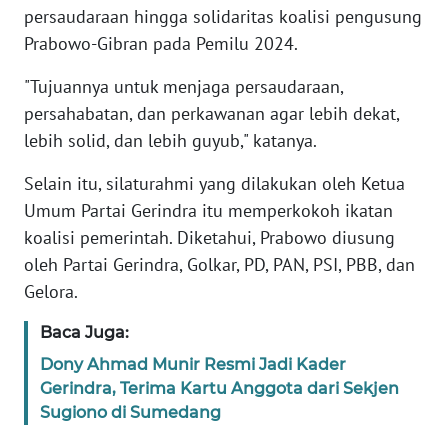
persaudaraan hingga solidaritas koalisi pengusung
Prabowo-Gibran pada Pemilu 2024.
KARIR
"Tujuannya untuk menjaga persaudaraan,
DISCLAIMER
persahabatan, dan perkawanan agar lebih dekat,
lebih solid, dan lebih guyub," katanya.
Wahana
News
Selain itu, silaturahmi yang dilakukan oleh Ketua
Regional
Umum Partai Gerindra itu memperkokoh ikatan
koalisi pemerintah. Diketahui, Prabowo diusung
WN
oleh Partai Gerindra, Golkar, PD, PAN, PSI, PBB, dan
SUMUT
Gelora.
WN
Baca Juga:
JAKARTA
Dony Ahmad Munir Resmi Jadi Kader
Gerindra, Terima Kartu Anggota dari Sekjen
WN
JABAR
Sugiono di Sumedang