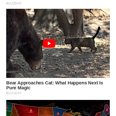
TAPANULI
TENGAH
WN DELI
SERDANG
WN
TEBING
TINGGI
WN
PAKPAK
WN
KARAWANG
WN
BEKASI