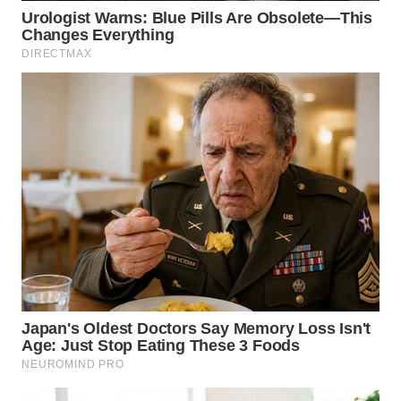
WN
MALUKU
WN
MALUT
WN
DAIRI
WN
DANAU
TOBA
WN
NIAS
WN
LANGKAT