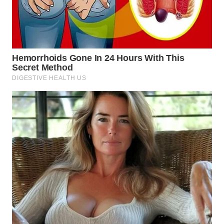
WN
PRIANGAN
TIMUR
WN
SEMARANG
WN
SOLO
WN
BOROBUDUR
WN
MADURA
WN
SURABAYA