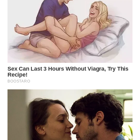
WN
MALUKU
WN
MALUT
WN
DAIRI
WN
DANAU
TOBA
WN
NIAS
WN
LANGKAT