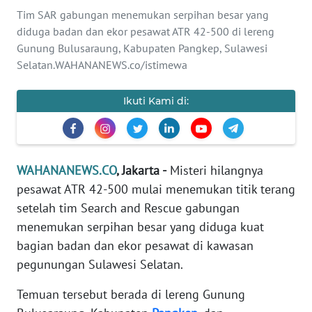
SAINS-TEKNO
Tim SAR gabungan menemukan serpihan besar yang
diduga badan dan ekor pesawat ATR 42-500 di lereng
KESEHATAN
Gunung Bulusaraung, Kabupaten Pangkep, Sulawesi
Selatan.WAHANANEWS.co/istimewa
INTERNASIONAL
Ikuti Kami di:
SERBA-SERBI
PENDIDIKAN
WAHANANEWS.CO
, Jakarta -
Misteri hilangnya
pesawat ATR 42-500 mulai menemukan titik terang
OLAHRAGA
setelah tim Search and Rescue gabungan
menemukan serpihan besar yang diduga kuat
OPINI
bagian badan dan ekor pesawat di kawasan
pegunungan Sulawesi Selatan.
EDITORIAL
Temuan tersebut berada di lereng Gunung