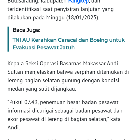
Bulusaraung, Kabupaten
Pangkep
, dan
Informasi
teridentifikasi saat penyisiran lanjutan yang
INDEKS
dilakukan pada Minggu (18/01/2025).
BERITA
Baca Juga:
KONTAK
TNI AU Kerahkan Caracal dan Boeing untuk
KAMI
Evakuasi Pesawat Jatuh
INFO
Kepala Seksi Operasi Basarnas Makassar Andi
IKLAN
Sultan menjelaskan bahwa serpihan ditemukan di
lereng bagian selatan gunung dengan kondisi
TENTANG
medan yang sulit dijangkau.
KAMI
“Pukul 07.49, penemuan besar badan pesawat
PEDOMAN
informasi dicurigai sebagai badan pesawat dan
MEDIA
ekor pesawat di lereng di bagian selatan,” kata
SIBER
Andi.
REDAKSI