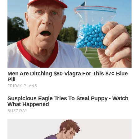
WN
KALTARA
WN
KALSEL
WN
KALTIM
WN
SULSEL
WN
GORONTALO
WN
SULUT