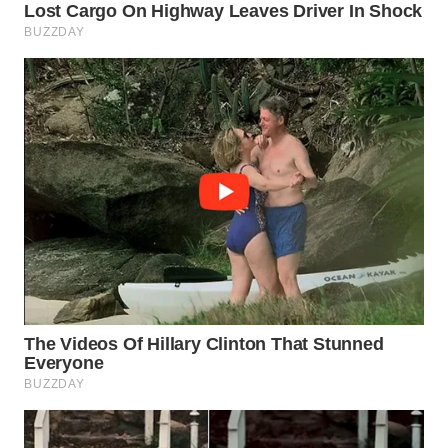
WN
BOGOR
WN
DEPOK
WN
TAPANULI
UTARA
WN
SAMOSIR
WN
PADANG
LAWAS