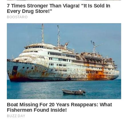
WN
NATUNA
WN
BINTAN
WN
MANDALIKA
WN
LIKUPANG
WN
LABUANBAJO
WN
BORNEO