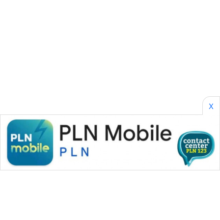
SONYA
ASA
NEWS
X