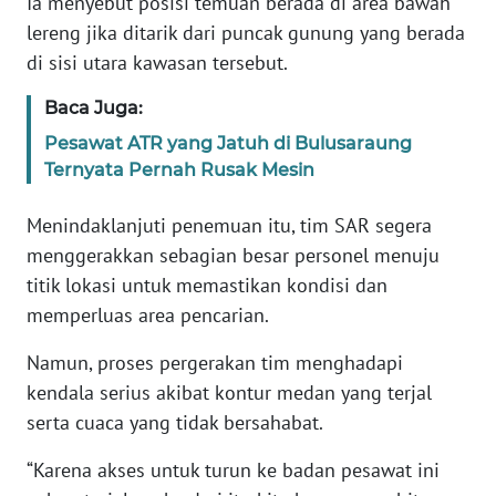
Ia menyebut posisi temuan berada di area bawah
lereng jika ditarik dari puncak gunung yang berada
KARIR
di sisi utara kawasan tersebut.
Baca Juga:
DISCLAIMER
Pesawat ATR yang Jatuh di Bulusaraung
Wahana
Ternyata Pernah Rusak Mesin
News
Regional
Menindaklanjuti penemuan itu, tim SAR segera
menggerakkan sebagian besar personel menuju
WN
titik lokasi untuk memastikan kondisi dan
SUMUT
memperluas area pencarian.
WN
Namun, proses pergerakan tim menghadapi
JAKARTA
kendala serius akibat kontur medan yang terjal
serta cuaca yang tidak bersahabat.
WN
JABAR
“Karena akses untuk turun ke badan pesawat ini