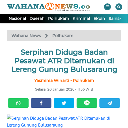
Nasional
Daerah
Polhukam
Kriminal
Ekuin
Sains-Te
WAHANA
Tutup
TV
Wahana News
Polhukam
NASIONAL
Serpihan Diduga Badan
Pesawat ATR Ditemukan di
DAERAH
Lereng Gunung Bulusaraung
Yasminia Winarti - Polhukam
POLHUKAM
Selasa, 20 Januari 2026 - 11:56 WIB
KRIMINAL
EKUIN