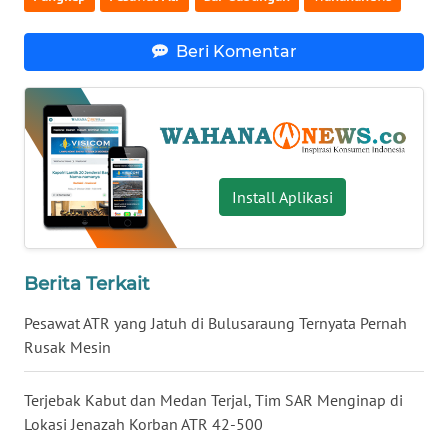
WN
Beri Komentar
SERAMBI
WN
JAMBI
WN
Install Aplikasi
SULTRA
WN
NTB
Berita Terkait
Pesawat ATR yang Jatuh di Bulusaraung Ternyata Pernah
WN
Rusak Mesin
SULTENG
Terjebak Kabut dan Medan Terjal, Tim SAR Menginap di
WN
Lokasi Jenazah Korban ATR 42-500
SULBAR