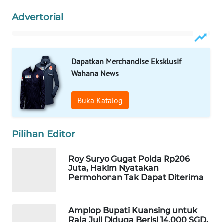
Wahana
Advertorial
Media
Group
WAHANA
Dapatkan Merchandise Eksklusif
NEWS
Wahana News
WAHANA
Buka Katalog
TANI
WAHANA
Pilihan Editor
ADVOKAT
Roy Suryo Gugat Polda Rp206
WAHANA
Juta, Hakim Nyatakan
INFRASTRUKTUR
Permohonan Tak Dapat Diterima
WAHANA
KONSUMEN
Amplop Bupati Kuansing untuk
Raja Juli Diduga Berisi 14.000 SGD,