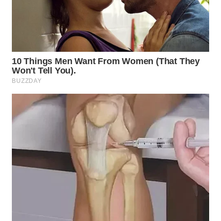
WN
TAPANULI
SELATAN
WN
TANJUNG
LESUNG
WN
KARO
WN
SIMALUNGUN
WN
LABUHANBATU
WN