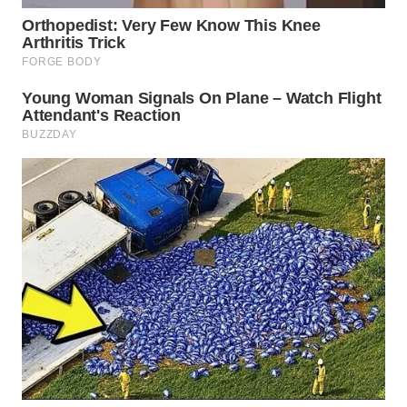
TAPANULI
TENGAH
WN DELI
SERDANG
WN
TEBING
TINGGI
WN
PAKPAK
WN
KARAWANG
WN
BEKASI