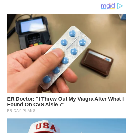
WN
NUSANTARA
WN
JOGJA
WN
JATIM
WN
BALI
WN
KALBAR
WN
KALTENG