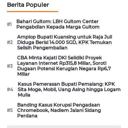
Berita Populer
WAHANA
DESA
WISATA
Bahari Gultom: LBH Gultom Center
#1
Pengabdian Kepada Marga Gultom
LAPAK
Amplop Bupati Kuansing untuk Raja Juli
WAHANA
#2
Diduga Berisi 14.000 SGD, KPK Temukan
Selisih Pengembalian
Wahana
CBA Minta Kejati DKI Selidiki Proyek
Network
Layanan Internet Rp315,8 Miliar, Soroti
#3
Dugaan Potensi Kerugian Negara Rp6,7
Miliar
KONSUMEN
LISTRIK
Kasus Pemerasan Bupati Pemalang: KPK
#4
Sita Moge, Mobil, Uang Asing hingga Logam
Mulia
MASYARAKAT
KELISTRIKAN
Banding Kasus Korupsi Pengadaan
#5
Chromebook, Nadiem Jalani Sidang
Perdana
WALINKI
ID