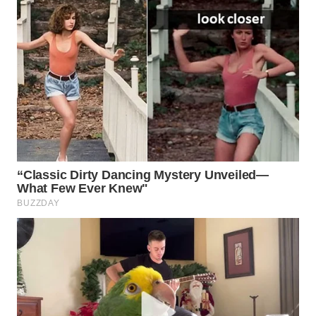
WN
SUMEDANG
WN
CIANJUR
WN
KEPULAUAN
SERIBU
WN
TANGERANG
WN
BINJAI
WN
CIREBON