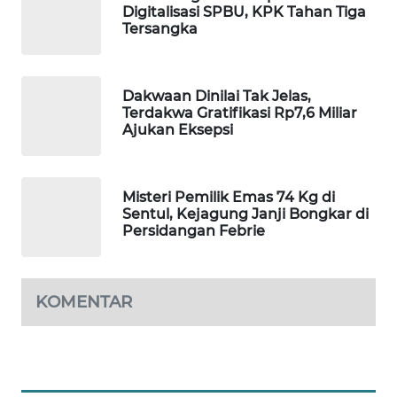
Digitalisasi SPBU, KPK Tahan Tiga
WAHANA
Tersangka
SPORT
WAHANA
Dakwaan Dinilai Tak Jelas,
UMKM
Terdakwa Gratifikasi Rp7,6 Miliar
Ajukan Eksepsi
WAHANA
SELEB
Misteri Pemilik Emas 74 Kg di
Sentul, Kejagung Janji Bongkar di
WAHANA
Persidangan Febrie
PERSONA
WAHANA
KOMENTAR
OTOMOTIF
WAHANA
HEALTH