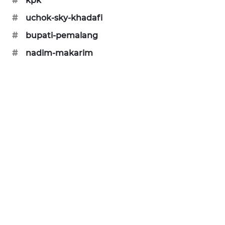
#
kpk
PORTAL
#
uchok-sky-khadafi
KONSUMEN
#
bupati-pemalang
FORWAMKI
#
nadim-makarim
ALPERKLINAS
FORJASIDA
TAMBANG
NEWS
SITUNGIR
NEWS
SIDIKALANG
NEWS