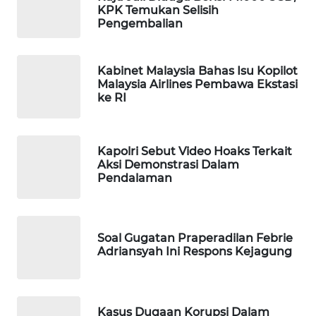
KPK Temukan Selisih
WAHANA
Pengembalian
LISTRIK
Kabinet Malaysia Bahas Isu Kopilot
WAHANA
Malaysia Airlines Pembawa Ekstasi
TRAVEL
ke RI
WAHANA
TV
Kapolri Sebut Video Hoaks Terkait
Aksi Demonstrasi Dalam
WAHANANEWS
Pendalaman
ID
WAHANANEWS
Soal Gugatan Praperadilan Febrie
CO ID
Adriansyah Ini Respons Kejagung
WAHANANEWS
NET
Kasus Dugaan Korupsi Dalam