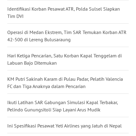
Identifikasi Korban Pesawat ATR, Polda Sulsel Siapkan
WN
BABEL
Tim DVI
WN
Operasi di Medan Ekstrem, Tim SAR Temukan Korban ATR
SUMBAR
42-500 di Lereng Bulusaraung
WN
Hari Ketiga Pencarian, Satu Korban Kapal Tenggelam di
SUMSEL
Labuan Bajo Ditemukan
WN
KM Putri Sakinah Karam di Pulau Padar, Pelatih Valencia
BENGKULU
FC dan Tiga Anaknya dalam Pencarian
WN
Ikuti Latihan SAR Gabungan Simulasi Kapal Terbakar,
LAMPUNG
Pelindo Gunungsitoli Siap Layani Arus Mudik
WN
Ini Spesifikasi Pesawat Yeti Airlines yang Jatuh di Nepal
JATENG