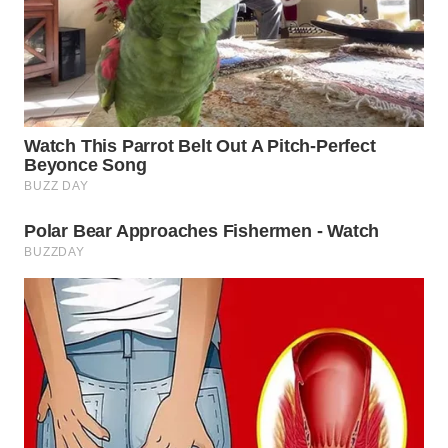
WN
INDRAMAYU
WN
KUNINGAN
WN
MAJALENGKA
WN
SUBANG
WN
SUKABUMI
WN
PURWAKARTA