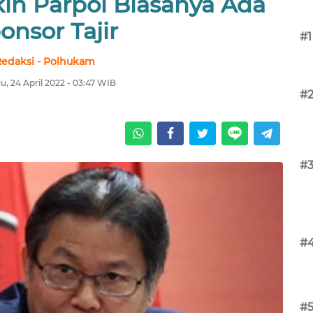
kin Parpol Biasanya Ada
onsor Tajir
#1
edaksi - Polhukam
, 24 April 2022 - 03:47 WIB
#
#
#
#