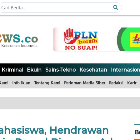
Kriminal
Ekuin
Sains-Tekno
Kesehatan
Internasion
Kami
Info Iklan
Tentang Kami
Pedoman Media Siber
Redaksi
Karir
Mahasiswa, Hendrawan
B