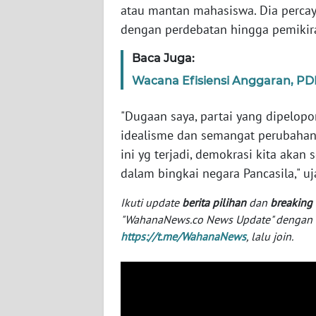
atau mantan mahasiswa. Dia perca
SERAMBI
dengan perdebatan hingga pemikira
WN
Baca Juga:
JAMBI
Wacana Efisiensi Anggaran, PD
WN
SULTRA
"Dugaan saya, partai yang dipelopo
idealisme dan semangat perubahan b
WN
ini yg terjadi, demokrasi kita aka
NTB
dalam bingkai negara Pancasila," uj
Ikuti update
berita pilihan
dan
breaking
WN
SULTENG
"WahanaNews.co News Update" dengan ins
https://t.me/WahanaNews
, lalu join.
WN
SULBAR
WN