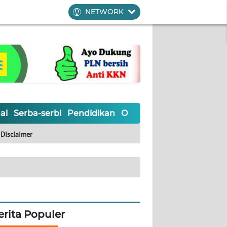
NETWORK
al
Serba-serbi
Pendidikan
Olahraga
Opini
Editoria
Disclaimer
erita Populer