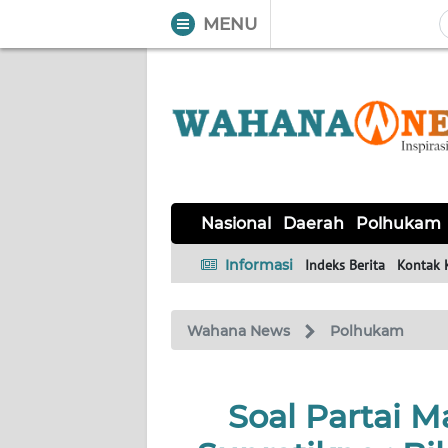
MENU
WAHANA
Tutup
TV
NASIONAL
DAERAH
POLHUKAM
KRIMINAL
EKUIN
SAINS-
KESEHATAN
INTERNASIONAL
Nasional
Daerah
Polhukam
TEKNO
Informasi
Indeks Berita
Kontak 
SERBA-
PENDIDIKAN
OLAHRAGA
OPINI
SERBI
Wahana News
Polhukam
EDITORIAL
Soal Partai 
Informasi