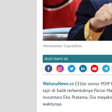
KARIR
DISCLAIMER
Wahana
News
Regional
Hendrawan Supratikno
WN
SUMUT
Ikuti Kami di:
WN
JAKARTA
WahanaNews.co
|
Elite senior PDI
WN
tajir di balik terbentuknya Partai
JABAR
nusantara Eko Pratama. Dia meyaki
waktunya.
WN
BANTEN