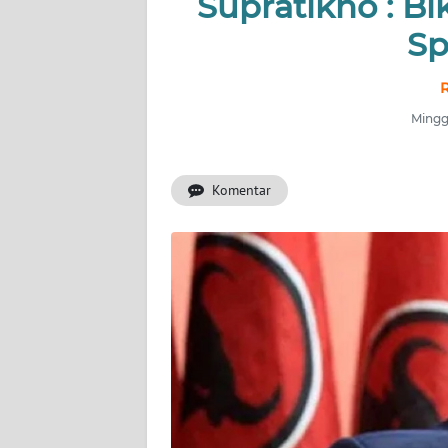
Supratikno : Bi
INDEKS
BERITA
Sp
KONTAK
R
KAMI
Minggu
INFO
IKLAN
Komentar
TENTANG
KAMI
PEDOMAN
MEDIA
SIBER
REDAKSI