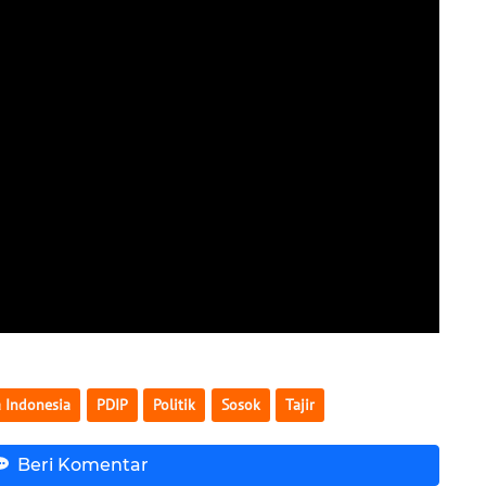
a Indonesia
PDIP
Politik
Sosok
Tajir
Beri Komentar