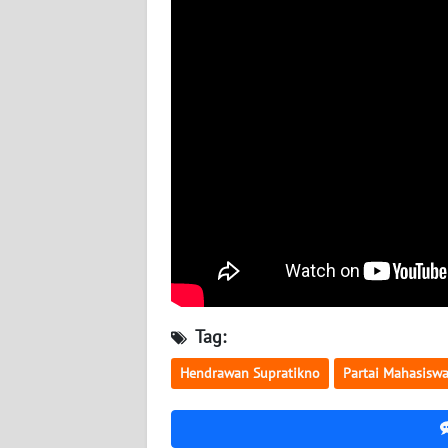
BABEL
WN
SUMBAR
WN
SUMSEL
WN
BENGKULU
WN
LAMPUNG
Tag:
WN
Hendrawan Supratikno
Partai Mahasisw
JATENG
WN