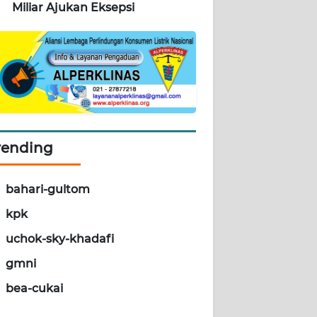
Miliar Ajukan Eksepsi
rending
bahari-gultom
kpk
uchok-sky-khadafi
gmni
bea-cukai