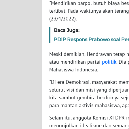
"Mendirikan parpol butuh biaya bes
terlibat. Pada waktunya akan teran
WN
(23/4/2022).
NTT
Baca Juga:
WN
PDIP Respons Prabowo soal Pen
KEPRI
Meski demikian, Hendrawan tetap m
WN
atau mendirikan partai
politik
. Dia
PAPUA
Mahasiswa Indonesia.
WN
"Di era Demokrasi, masyarakat mem
PAPUA
seturut visi dan misi yang diperjuan
BARAT
kita sambut gembira berdirinya sej
para mantan aktivis mahasiswa, ap
WN
RIAU
Selain itu, anggota Komisi XI DPR 
menonjolkan idealisme dan semang
WN