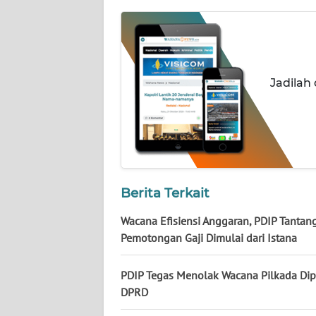
NUSANTARA
WN
JOGJA
Jadilah
WN
JATIM
WN
BALI
Berita Terkait
WN
KALBAR
Wacana Efisiensi Anggaran, PDIP Tantan
Pemotongan Gaji Dimulai dari Istana
WN
KALTENG
PDIP Tegas Menolak Wacana Pilkada Dip
DPRD
WN