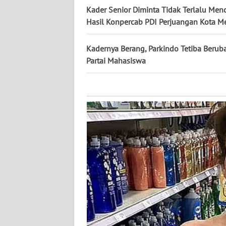
KALTARA
Kader Senior Diminta Tidak Terlalu Men
Hasil Konpercab PDI Perjuangan Kota 
WN
KALSEL
Kadernya Berang, Parkindo Tetiba Beruba
Partai Mahasiswa
WN
KALTIM
WN
SULSEL
WN
GORONTALO
WN
SULUT
WN
MALUKU