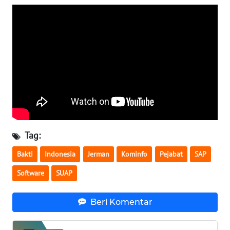
WN
SERAMBI
WN
JAMBI
WN
SULTRA
WN
Tag:
NTB
Bakti
Indonesia
Jerman
Kominfo
Pejabat
SAP
WN
Software
SUAP
SULTENG
Beri Komentar
WN
SULBAR