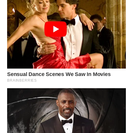
WN
KALTARA
WN
KALSEL
WN
KALTIM
WN
SULSEL
WN
GORONTALO
WN
SULUT