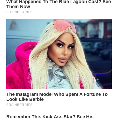
WN
BOGOR
WN
DEPOK
WN
TAPANULI
UTARA
WN
SAMOSIR
WN
PADANG
LAWAS