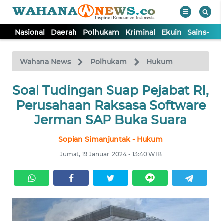
Nasional
Daerah
Polhukam
Kriminal
Ekuin
Sains-Te
WAHANA
Tutup
TV
Wahana News
Polhukam
Hukum
Soal Tudingan Suap Pejabat RI,
NASIONAL
Perusahaan Raksasa Software
DAERAH
Jerman SAP Buka Suara
Sopian Simanjuntak - Hukum
POLHUKAM
Jumat, 19 Januari 2024 - 13:40 WIB
KRIMINAL
EKUIN