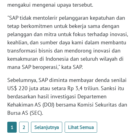
mengakui mengenai upaya tersebut.
WN
BANTEN
"SAP tidak mentolerir pelanggaran kepatuhan dan
tetap berkomitmen untuk bekerja sama dengan
WN
pelanggan dan mitra untuk fokus terhadap inovasi,
NTT
keahlian, dan sumber daya kami dalam membantu
WN
transformasi bisnis dan mendorong inovasi dan
KEPRI
kemakmuran di Indonesia dan seluruh wilayah di
mana SAP beroperasi," kata SAP.
WN
PAPUA
Sebelumnya, SAP diminta membayar denda senilai
US$ 220 juta atau setara Rp 3,4 triliun. Sanksi itu
WN
berdasarkan hasil investigasi Departemen
PAPUA
Kehakiman AS (DOJ) bersama Komisi Sekuritas dan
BARAT
Bursa AS (SEC).
WN
1
2
Selanjutnya
Lihat Semua
RIAU