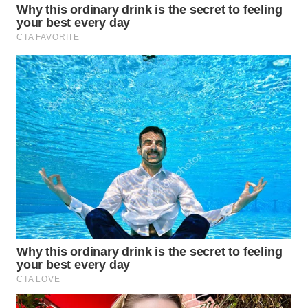
WN
NATUNA
WN
BINTAN
WN
MANDALIKA
WN
LIKUPANG
WN
LABUANBAJO
WN
BORNEO