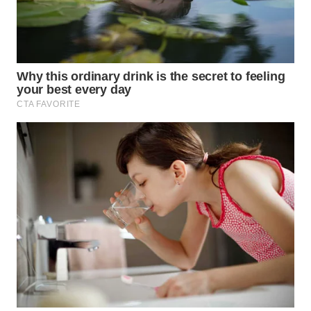
WN
PRIANGAN
TIMUR
WN
SEMARANG
WN
SOLO
WN
BOROBUDUR
WN
MADURA
WN
SURABAYA