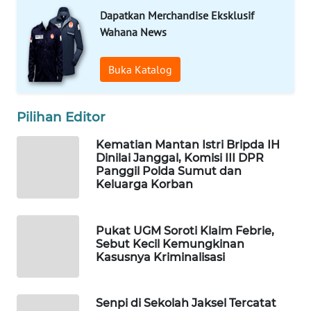
Dapatkan Merchandise Eksklusif
WAHANA
Wahana News
LISTRIK
Buka Katalog
WAHANA
TRAVEL
Pilihan Editor
WAHANA
TV
Kematian Mantan Istri Bripda IH
Dinilai Janggal, Komisi III DPR
Panggil Polda Sumut dan
WAHANANEWS
Keluarga Korban
ID
WAHANANEWS
Pukat UGM Soroti Klaim Febrie,
CO ID
Sebut Kecil Kemungkinan
Kasusnya Kriminalisasi
WAHANANEWS
NET
Senpi di Sekolah Jaksel Tercatat