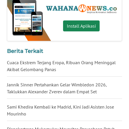
WN
BABEL
Install Aplikasi
WN
SUMBAR
Berita Terkait
WN
SUMSEL
Cuaca Ekstrem Terjang Eropa, Ribuan Orang Meninggal
Akibat Gelombang Panas
WN
BENGKULU
Jannik Sinner Pertahankan Gelar Wimbledon 2026,
Taklukkan Alexander Zverev dalam Empat Set
WN
LAMPUNG
Sami Khedira Kembali ke Madrid, Kini Jadi Asisten Jose
Mourinho
WN
JATENG
Disnakertrans Mukomuko: Mayoritas Perusahaan Patuh