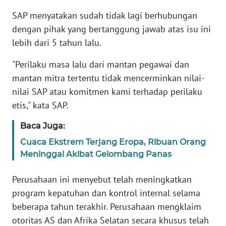
SAP menyatakan sudah tidak lagi berhubungan
KARIR
dengan pihak yang bertanggung jawab atas isu ini
lebih dari 5 tahun lalu.
DISCLAIMER
"Perilaku masa lalu dari mantan pegawai dan
Wahana
mantan mitra tertentu tidak mencerminkan nilai-
News
nilai SAP atau komitmen kami terhadap perilaku
Regional
etis," kata SAP.
WN
Baca Juga:
SUMUT
Cuaca Ekstrem Terjang Eropa, Ribuan Orang
Meninggal Akibat Gelombang Panas
WN
JAKARTA
Perusahaan ini menyebut telah meningkatkan
program kepatuhan dan kontrol internal selama
WN
beberapa tahun terakhir. Perusahaan mengklaim
JABAR
otoritas AS dan Afrika Selatan secara khusus telah