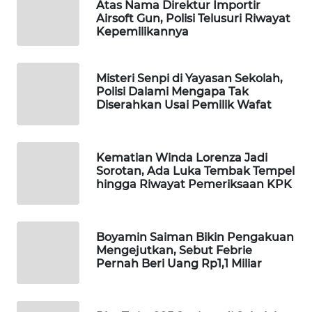
Atas Nama Direktur Importir
WAHANA
Airsoft Gun, Polisi Telusuri Riwayat
Kepemilikannya
SPORT
WAHANA
Misteri Senpi di Yayasan Sekolah,
UMKM
Polisi Dalami Mengapa Tak
Diserahkan Usai Pemilik Wafat
WAHANA
SELEB
Kematian Winda Lorenza Jadi
Sorotan, Ada Luka Tembak Tempel
WAHANA
hingga Riwayat Pemeriksaan KPK
PERSONA
WAHANA
Boyamin Saiman Bikin Pengakuan
OTOMOTIF
Mengejutkan, Sebut Febrie
Pernah Beri Uang Rp1,1 Miliar
WAHANA
HEALTH