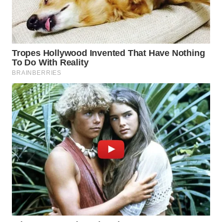
TAPANULI
TENGAH
WN DELI
SERDANG
WN
TEBING
TINGGI
WN
PAKPAK
WN
KARAWANG
WN
BEKASI