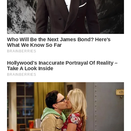
WN
MALUKU
WN
MALUT
WN
DAIRI
WN
DANAU
TOBA
WN
NIAS
WN
LANGKAT