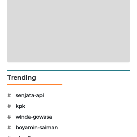
PORTAL
KONSUMEN
FORWAMKI
ALPERKLINAS
FORJASIDA
Trending
TAMBANG
NEWS
#
senjata-api
SITUNGIR
#
kpk
NEWS
#
winda-gowasa
SIDIKALANG
#
boyamin-saiman
NEWS