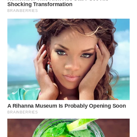
WN
SUMEDANG
WN
CIANJUR
WN
KEPULAUAN
SERIBU
WN
TANGERANG
WN
BINJAI
WN
CIREBON