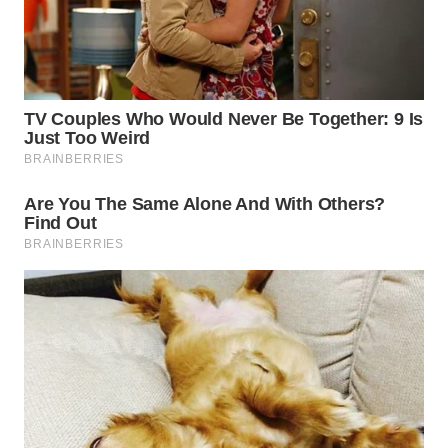
WN
TAPANULI
SELATAN
WN
TANJUNG
LESUNG
WN
KARO
WN
SIMALUNGUN
WN
LABUHANBATU
WN