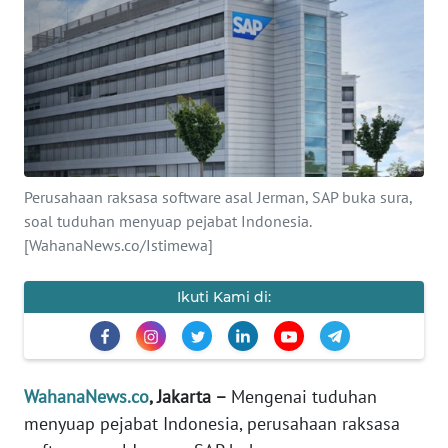
SAINS-TEKNO
KESEHATAN
INTERNASIONAL
SERBA-SERBI
Perusahaan raksasa software asal Jerman, SAP buka sura,
soal tuduhan menyuap pejabat Indonesia.
PENDIDIKAN
[WahanaNews.co/Istimewa]
OLAHRAGA
Ikuti Kami di:
OPINI
WahanaNews.co
, Jakarta –
Mengenai tuduhan
EDITORIAL
menyuap pejabat Indonesia, perusahaan raksasa