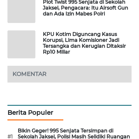
Plot Twist 995 Senjata di Sekolah
WAHANA
Jaksel, Pengacara: Itu Airsoft Gun
DESA
dan Ada Izin Mabes Polri
WISATA
KPU Kotim Diguncang Kasus
LAPAK
Korupsi, Lima Komisioner Jadi
WAHANA
Tersangka dan Kerugian Ditaksir
Rp10 Miliar
Wahana
Network
KOMENTAR
KONSUMEN
LISTRIK
MASYARAKAT
KELISTRIKAN
Berita Populer
WALINKI
Bikin Geger! 995 Senjata Tersimpan di
ID
#1
Sekolah Jaksel, Polisi Masih Selidiki Ruangan