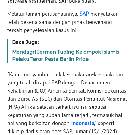
software asal Jerman, SAP buka suara.
Informasi
Melalui laman perusahaannya,
SAP
menyatakan
INDEKS
telah bekerja sama dengan pihak berwenang
BERITA
terkait penyelesaian kasus ini.
KONTAK
Baca Juga:
KAMI
Mendagri Jerman Tuding Kelompok Islamis
Pelaku Teror Pesta Berlin Pride
INFO
IKLAN
"Kami menyambut baik kesepakatan-kesepakatan
yang telah dicapai SAP dengan Departemen
TENTANG
KAMI
Kehakiman (DOJ) Amerika Serikat, Komisi Sekuritas
dan Bursa AS (SEC) dan Otoritas Penuntut Nasional
PEDOMAN
(NPA) Afrika Selatan terkait isu-isu seputar
MEDIA
kepatuhan yang sudah lama terjadi, termasuk hal-
SIBER
hal yang berkaitan dengan
Indonesia
," seperti
dikutip dari siaran pers SAP, Jumat (19/1/2024).
REDAKSI