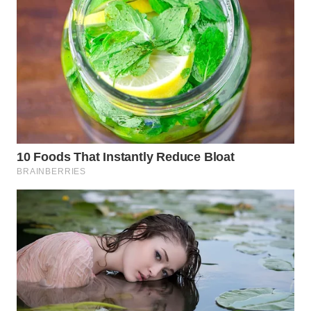
WN
INDRAMAYU
WN
KUNINGAN
WN
MAJALENGKA
WN
SUBANG
WN
SUKABUMI
WN
PURWAKARTA