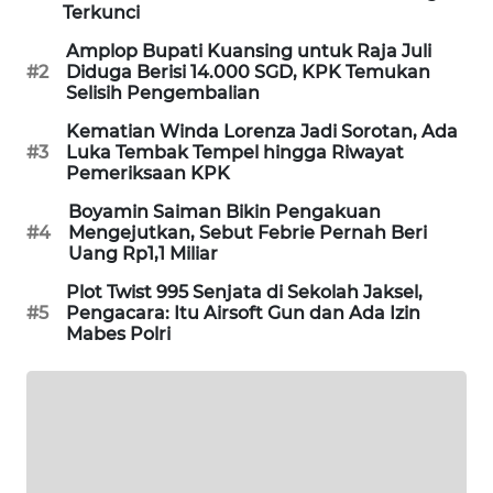
Terkunci
MAWAKA
Amplop Bupati Kuansing untuk Raja Juli
ID
#2
Diduga Berisi 14.000 SGD, KPK Temukan
Selisih Pengembalian
MARTABAT
Kematian Winda Lorenza Jadi Sorotan, Ada
NET
#3
Luka Tembak Tempel hingga Riwayat
Pemeriksaan KPK
PLN
Boyamin Saiman Bikin Pengakuan
WATCH
#4
Mengejutkan, Sebut Febrie Pernah Beri
Uang Rp1,1 Miliar
MKLI
Plot Twist 995 Senjata di Sekolah Jaksel,
#5
Pengacara: Itu Airsoft Gun dan Ada Izin
Mabes Polri
LPKKI
LKKI
KOPEKLIN