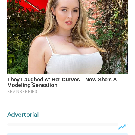
Wahana
Media
Group
WAHANA
NEWS
WAHANA
TANI
WAHANA
ADVOKAT
WAHANA
INFRASTRUKTUR
Advertorial
WAHANA
KONSUMEN