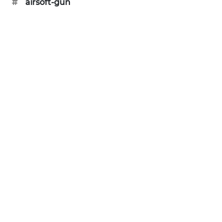
#
airsoft-gun
SIBARAGAS
NEWS
METRO
SIANTAR
NEWS
METRO
MEDAN
NEWS
METRO
JAKARTA
NEWS
KRT
NEWS