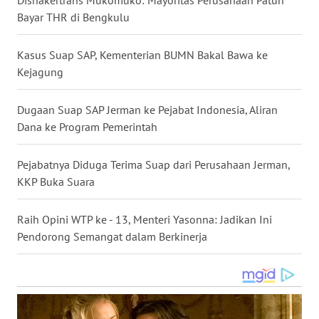
Bayar THR di Bengkulu
WN
NUSANTARA
Kasus Suap SAP, Kementerian BUMN Bakal Bawa ke
WN
Kejagung
JOGJA
Dugaan Suap SAP Jerman ke Pejabat Indonesia, Aliran
WN
Dana ke Program Pemerintah
JATIM
Pejabatnya Diduga Terima Suap dari Perusahaan Jerman,
WN
KKP Buka Suara
BALI
Raih Opini WTP ke - 13, Menteri Yasonna: Jadikan Ini
WN
Pendorong Semangat dalam Berkinerja
KALBAR
WN
KALTENG