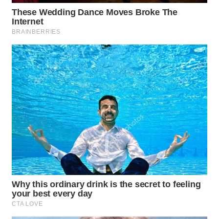
WN
BOGOR
WN
DEPOK
WN
TAPANULI
UTARA
WN
SAMOSIR
WN
PADANG
LAWAS