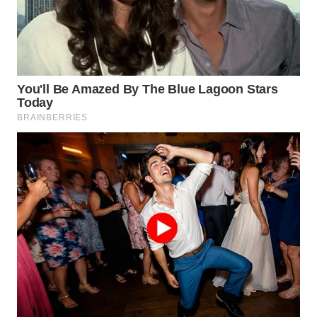
TAPANULI
TENGAH
WN DELI
SERDANG
WN
TEBING
TINGGI
WN
PAKPAK
WN
KARAWANG
WN
BEKASI