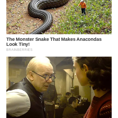
WN
PRIANGAN
TIMUR
WN
SEMARANG
WN
SOLO
WN
BOROBUDUR
WN
MADURA
WN
SURABAYA