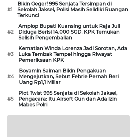
Bikin Geger! 995 Senjata Tersimpan di
#1
Sekolah Jaksel, Polisi Masih Selidiki Ruangan
MAWAKA
Terkunci
ID
Amplop Bupati Kuansing untuk Raja Juli
#2
Diduga Berisi 14.000 SGD, KPK Temukan
MARTABAT
Selisih Pengembalian
NET
Kematian Winda Lorenza Jadi Sorotan, Ada
#3
Luka Tembak Tempel hingga Riwayat
PLN
Pemeriksaan KPK
WATCH
Boyamin Saiman Bikin Pengakuan
#4
Mengejutkan, Sebut Febrie Pernah Beri
MKLI
Uang Rp1,1 Miliar
Plot Twist 995 Senjata di Sekolah Jaksel,
LPKKI
#5
Pengacara: Itu Airsoft Gun dan Ada Izin
Mabes Polri
LKKI
KOPEKLIN