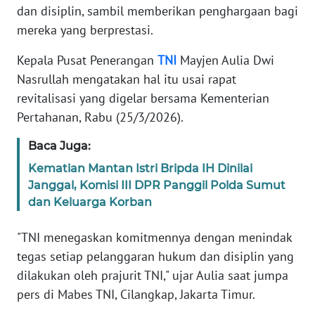
Informasi
dan disiplin, sambil memberikan penghargaan bagi
mereka yang berprestasi.
INDEKS
BERITA
Kepala Pusat Penerangan
TNI
Mayjen Aulia Dwi
Nasrullah mengatakan hal itu usai rapat
KONTAK
revitalisasi yang digelar bersama Kementerian
KAMI
Pertahanan, Rabu (25/3/2026).
INFO
Baca Juga:
IKLAN
Kematian Mantan Istri Bripda IH Dinilai
Janggal, Komisi III DPR Panggil Polda Sumut
TENTANG
dan Keluarga Korban
KAMI
"TNI menegaskan komitmennya dengan menindak
PEDOMAN
tegas setiap pelanggaran hukum dan disiplin yang
MEDIA
dilakukan oleh prajurit TNI," ujar Aulia saat jumpa
SIBER
pers di Mabes TNI, Cilangkap, Jakarta Timur.
REDAKSI