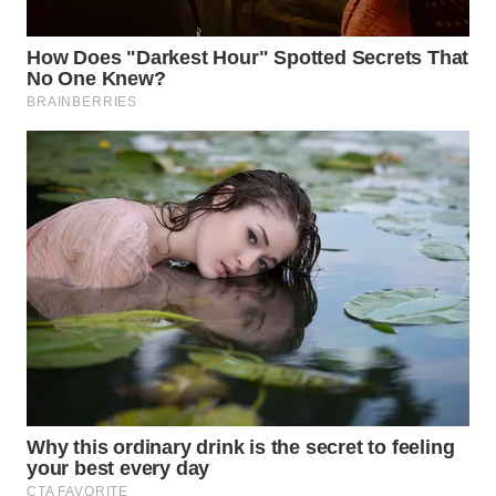
WN
NATUNA
WN
BINTAN
WN
MANDALIKA
WN
LIKUPANG
WN
LABUANBAJO
WN
BORNEO