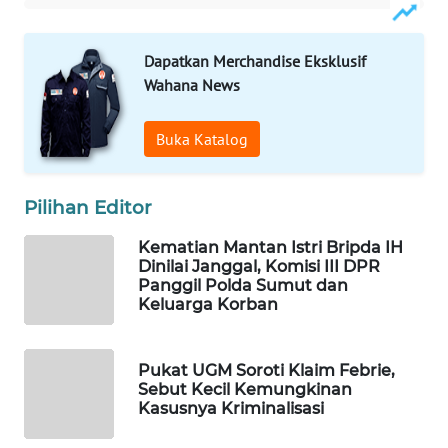
WAHANA
LISTRIK
Dapatkan Merchandise Eksklusif
Wahana News
WAHANA
TRAVEL
Buka Katalog
WAHANA
TV
Pilihan Editor
Kematian Mantan Istri Bripda IH
WAHANANEWS
Dinilai Janggal, Komisi III DPR
ID
Panggil Polda Sumut dan
Keluarga Korban
WAHANANEWS
CO ID
Pukat UGM Soroti Klaim Febrie,
Sebut Kecil Kemungkinan
WAHANANEWS
Kasusnya Kriminalisasi
NET