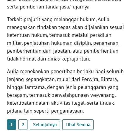
WN
serta pemberian tanda jasa," ujarnya.
BANTEN
Terkait prajurit yang melanggar hukum, Aulia
menegaskan tindakan tegas akan dijalankan sesuai
WN
NTT
ketentuan hukum, termasuk melalui peradilan
militer, penjatuhan hukuman disiplin, penahanan,
WN
pemberhentian dari jabatan, atau pemberhentian
KEPRI
tidak hormat dari dinas keprajuritan.
WN
Aulia menekankan penertiban berlaku bagi seluruh
PAPUA
jenjang kepangkatan, mulai dari Perwira, Bintara,
hingga Tamtama, dengan jenis pelanggaran yang
WN
beragam, termasuk penyalahgunaan wewenang,
PAPUA
keterlibatan dalam aktivitas ilegal, serta tindak
BARAT
pidana lain seperti penganiayaan.
WN
1
2
Selanjutnya
Lihat Semua
RIAU