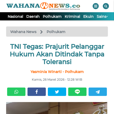
Nasional
Daerah
Polhukam
Kriminal
Ekuin
Sains-Te
WAHANA
Tutup
TV
Wahana News
Polhukam
NASIONAL
TNI Tegas: Prajurit Pelanggar
Hukum Akan Ditindak Tanpa
DAERAH
Toleransi
Yasminia Winarti - Polhukam
POLHUKAM
Kamis, 26 Maret 2026 - 12:28 WIB
KRIMINAL
EKUIN