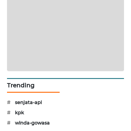
PORTAL
KONSUMEN
FORWAMKI
ALPERKLINAS
FORJASIDA
TAMBANG
NEWS
Trending
SITUNGIR
NEWS
#
senjata-api
#
kpk
SIDIKALANG
#
winda-gowasa
NEWS