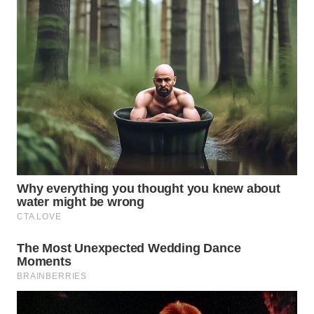
WN
KALTARA
WN
KALSEL
WN
KALTIM
WN
SULSEL
WN
GORONTALO
WN
SULUT