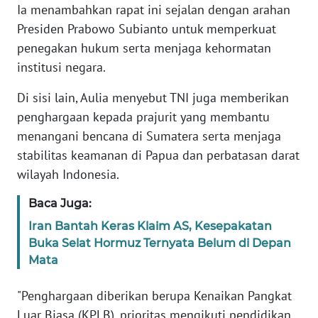
Ia menambahkan rapat ini sejalan dengan arahan
Presiden Prabowo Subianto untuk memperkuat
KARIR
penegakan hukum serta menjaga kehormatan
institusi negara.
DISCLAIMER
Di sisi lain, Aulia menyebut TNI juga memberikan
Wahana
penghargaan kepada prajurit yang membantu
News
menangani bencana di Sumatera serta menjaga
Regional
stabilitas keamanan di Papua dan perbatasan darat
WN
wilayah Indonesia.
SUMUT
Baca Juga:
WN
Iran Bantah Keras Klaim AS, Kesepakatan
JAKARTA
Buka Selat Hormuz Ternyata Belum di Depan
Mata
WN
JABAR
"Penghargaan diberikan berupa Kenaikan Pangkat
Luar Biasa (KPLB), prioritas mengikuti pendidikan,