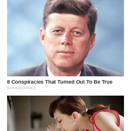
WN
SUMEDANG
WN
CIANJUR
WN
KEPULAUAN
SERIBU
WN
TANGERANG
WN
BINJAI
WN
CIREBON