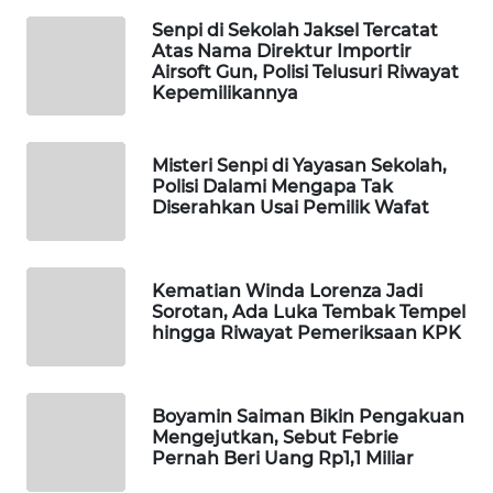
WAHANA
Senpi di Sekolah Jaksel Tercatat
Atas Nama Direktur Importir
SPORT
Airsoft Gun, Polisi Telusuri Riwayat
Kepemilikannya
WAHANA
UMKM
Misteri Senpi di Yayasan Sekolah,
Polisi Dalami Mengapa Tak
WAHANA
Diserahkan Usai Pemilik Wafat
SELEB
WAHANA
Kematian Winda Lorenza Jadi
PERSONA
Sorotan, Ada Luka Tembak Tempel
hingga Riwayat Pemeriksaan KPK
WAHANA
OTOMOTIF
Boyamin Saiman Bikin Pengakuan
WAHANA
Mengejutkan, Sebut Febrie
HEALTH
Pernah Beri Uang Rp1,1 Miliar