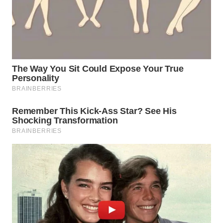
WN
TAPANULI
SELATAN
WN
TANJUNG
LESUNG
WN
KARO
WN
SIMALUNGUN
WN
LABUHANBATU
WN