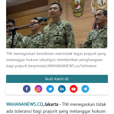
SAINS-TEKNO
KESEHATAN
INTERNASIONAL
SERBA-SERBI
TNI menegaskan komitmen menindak tegas prajurit yang
melanggar hukum sekaligus memberikan penghargaan
PENDIDIKAN
bagi prajurit berprestasi.WAHANANEWS.co/istimewa
OLAHRAGA
Ikuti Kami di:
OPINI
EDITORIAL
WAHANANEWS.CO
, Jakarta -
TNI menegaskan tidak
ada toleransi bagi prajurit yang melanggar hukum