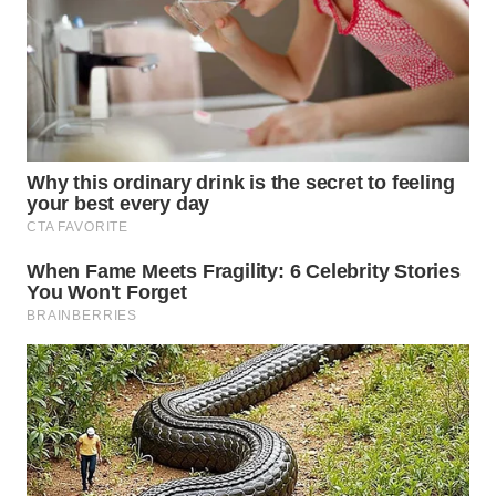
WN
INDRAMAYU
WN
KUNINGAN
WN
MAJALENGKA
WN
SUBANG
WN
SUKABUMI
WN
PURWAKARTA