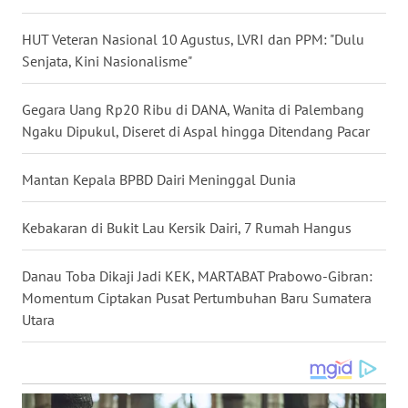
WN
HUT Veteran Nasional 10 Agustus, LVRI dan PPM: "Dulu
NUSANTARA
Senjata, Kini Nasionalisme"
WN
Gegara Uang Rp20 Ribu di DANA, Wanita di Palembang
JOGJA
Ngaku Dipukul, Diseret di Aspal hingga Ditendang Pacar
WN
JATIM
Mantan Kepala BPBD Dairi Meninggal Dunia
WN
Kebakaran di Bukit Lau Kersik Dairi, 7 Rumah Hangus
BALI
Danau Toba Dikaji Jadi KEK, MARTABAT Prabowo-Gibran:
WN
Momentum Ciptakan Pusat Pertumbuhan Baru Sumatera
KALBAR
Utara
WN
KALTENG