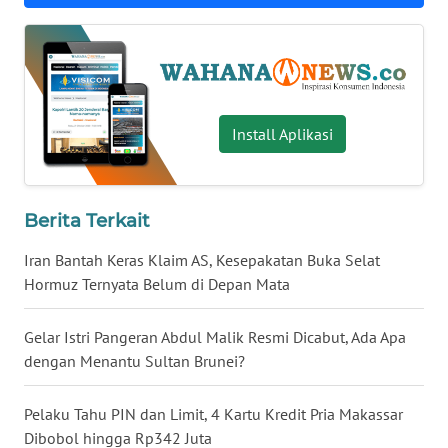
WN
BABEL
WN
SUMBAR
Install Aplikasi
WN
SUMSEL
Berita Terkait
WN
Iran Bantah Keras Klaim AS, Kesepakatan Buka Selat
BENGKULU
Hormuz Ternyata Belum di Depan Mata
WN
Gelar Istri Pangeran Abdul Malik Resmi Dicabut, Ada Apa
LAMPUNG
dengan Menantu Sultan Brunei?
WN
Pelaku Tahu PIN dan Limit, 4 Kartu Kredit Pria Makassar
JATENG
Dibobol hingga Rp342 Juta