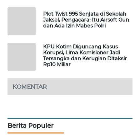
WAHANA
DESA
Plot Twist 995 Senjata di Sekolah
WISATA
Jaksel, Pengacara: Itu Airsoft Gun
dan Ada Izin Mabes Polri
LAPAK
WAHANA
KPU Kotim Diguncang Kasus
Korupsi, Lima Komisioner Jadi
Tersangka dan Kerugian Ditaksir
Wahana
Rp10 Miliar
Network
KONSUMEN
KOMENTAR
LISTRIK
MASYARAKAT
KELISTRIKAN
Berita Populer
WALINKI
ID