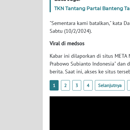
SERAMBI
TKN Tantang Partai Banteng Ta
WN
"Sementara kami batalkan," kata Da
JAMBI
Sabtu (10/2/2024).
WN
Viral di medsos
SULTRA
Kabar ini dilaporkan di situs META
WN
Prabowo Subianto Indonesia" dan di
NTB
berita. Saat ini, akses ke situs terse
WN
1
2
3
4
Selanjutnya
SULTENG
WN
SULBAR
WN