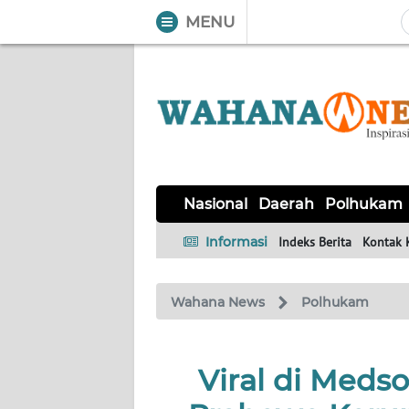
MENU
WAHANA
Tutup
TV
NASIONAL
DAERAH
POLHUKAM
KRIMINAL
EKUIN
SAINS-
KESEHATAN
INTERNASIONAL
Nasional
Daerah
Polhukam
TEKNO
Informasi
Indeks Berita
Kontak 
SERBA-
PENDIDIKAN
OLAHRAGA
OPINI
SERBI
Wahana News
Polhukam
EDITORIAL
Viral di Meds
Informasi