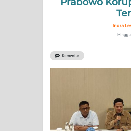
Prabowo Korup
INDEKS
BERITA
Te
KONTAK
Indra L
KAMI
Minggu,
INFO
IKLAN
Komentar
TENTANG
KAMI
PEDOMAN
MEDIA
SIBER
REDAKSI