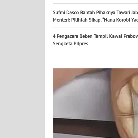
KALTARA
Sufmi Dasco Bantah Pihaknya Tawari Ja
WN
Menteri: Pilihlah Sikap, “Nana Korobi Yao
KALSEL
4 Pengacara Beken Tampil Kawal Prabo
WN
Sengketa Pilpres
KALTIM
WN
SULSEL
WN
GORONTALO
WN
SULUT
WN
MALUKU