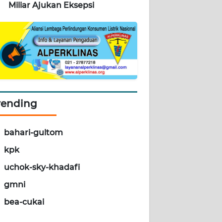
Miliar Ajukan Eksepsi
rending
bahari-gultom
kpk
uchok-sky-khadafi
gmni
bea-cukai