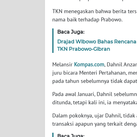
TKN menegaskan bahwa berita ters
WN
nama baik terhadap Prabowo.
NTT
Baca Juga:
WN
Drajad Wibowo Bahas Rencana
KEPRI
TKN Prabowo-Gibran
WN
Melansir
Kompas.com
, Dahnil Anza
PAPUA
juru bicara Menteri Pertahanan, m
pada tahun sebelumnya tidak dapat 
WN
PAPUA
Pada awal Januari, Dahnil sebelu
BARAT
ditunda, tetapi kali ini, ia menyat
WN
Dalam pokoknya, ujar Dahnil, tidak 
RIAU
transaksi apapun yang terkait deng
WN
Baca Juga: