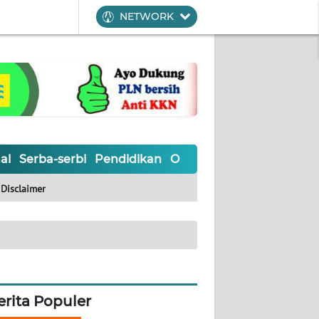
NETWORK
al
Serba-serbi
Pendidikan
Olahraga
Opini
Editoria
Disclaimer
erita Populer