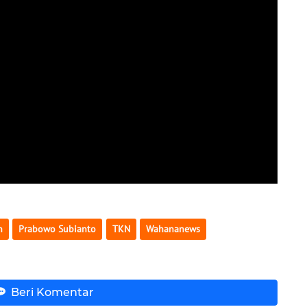
n
Prabowo Subianto
TKN
Wahananews
Beri Komentar