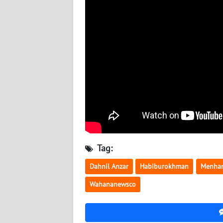
BABEL
WN
SUMBAR
WN
SUMSEL
WN
BENGKULU
WN
Tag:
LAMPUNG
Dahnil Anzar
Habiburokhman
Menha
WN
Wahananewsco
JATENG
WN