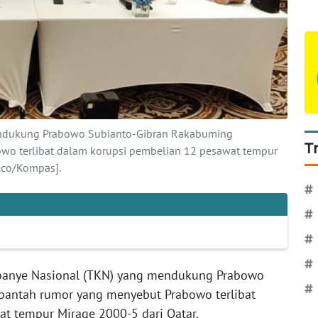
ndukung Prabowo Subianto-Gibran Rakabuming
T
o terlibat dalam korupsi pembelian 12 pesawat tempur
.co/Kompas].
#
#
#
#
anye Nasional (TKN) yang mendukung Prabowo
#
antah rumor yang menyebut Prabowo terlibat
t tempur Mirage 2000-5 dari Qatar.