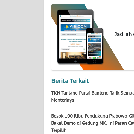
NUSANTARA
WN
JOGJA
Jadilah
WN
JATIM
WN
BALI
Berita Terkait
WN
KALBAR
TKN Tantang Partai Banteng Tarik Semu
Menterinya
WN
KALTENG
Besok 100 Ribu Pendukung Prabowo-Gi
Bakal Demo di Gedung MK, Ini Pesan C
WN
Terpilih