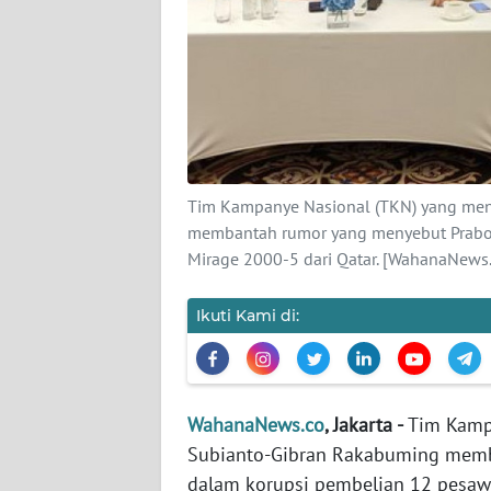
KARIR
DISCLAIMER
Wahana
News
Regional
Tim Kampanye Nasional (TKN) yang me
WN
membantah rumor yang menyebut Prabow
SUMUT
Mirage 2000-5 dari Qatar. [WahanaNews
WN
Ikuti Kami di:
JAKARTA
WN
JABAR
WahanaNews.co
, Jakarta -
Tim Kamp
Subianto-Gibran Rakabuming memb
WN
dalam korupsi pembelian 12 pesawa
BANTEN