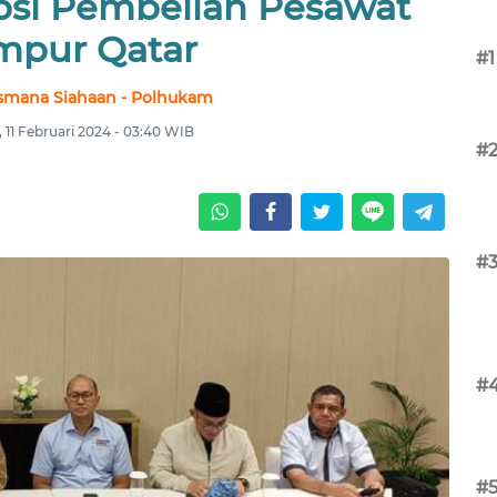
si Pembelian Pesawat
mpur Qatar
#1
esmana Siahaan - Polhukam
 11 Februari 2024 - 03:40 WIB
#
#
#
#