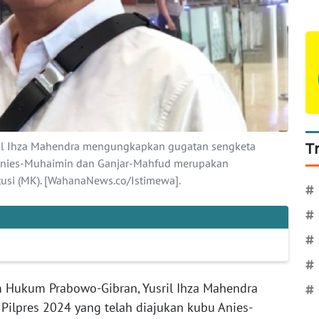
il Ihza Mahendra mengungkapkan gugatan sengketa
T
 Anies-Muhaimin dan Ganjar-Mahfud merupakan
si (MK). [WahanaNews.co/Istimewa].
#
#
#
#
 Hukum Prabowo-Gibran, Yusril Ihza Mahendra
#
ilpres 2024 yang telah diajukan kubu Anies-