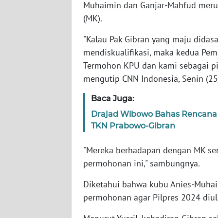
Muhaimin dan Ganjar-Mahfud meru
(MK).
WN
NTT
"Kalau Pak Gibran yang maju didas
mendiskualifikasi, maka kedua Pe
WN
Termohon KPU dan kami sebagai pih
KEPRI
mengutip CNN Indonesia, Senin (25
WN
Baca Juga:
PAPUA
Drajad Wibowo Bahas Rencana
TKN Prabowo-Gibran
WN
PAPUA
"Mereka berhadapan dengan MK send
BARAT
permohonan ini," sambungnya.
WN
Diketahui bahwa kubu Anies-Muha
RIAU
permohonan agar Pilpres 2024 diu
WN