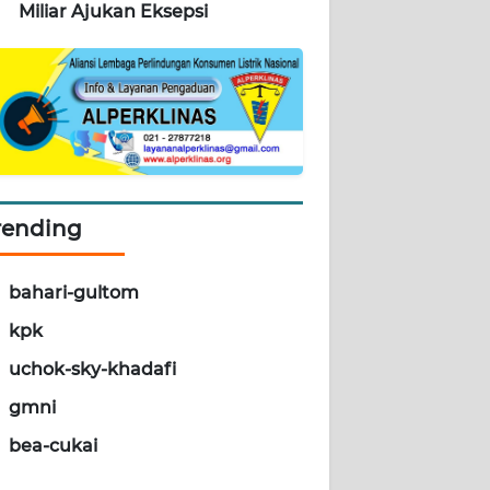
Miliar Ajukan Eksepsi
rending
bahari-gultom
kpk
uchok-sky-khadafi
gmni
bea-cukai