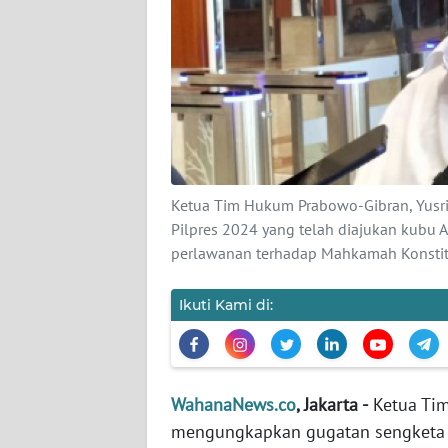
KARIR
DISCLAIMER
Wahana
News
Regional
WN
Ketua Tim Hukum Prabowo-Gibran, Yusr
SUMUT
Pilpres 2024 yang telah diajukan kubu
perlawanan terhadap Mahkamah Konstitu
WN
JAKARTA
Ikuti Kami di:
WN
JABAR
WahanaNews.co
, Jakarta -
Ketua Tim
WN
mengungkapkan gugatan sengketa P
BANTEN