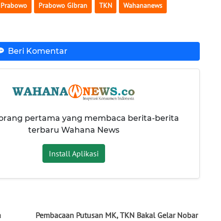
Prabowo
Prabowo Gibran
TKN
Wahananews
Beri Komentar
 orang pertama yang membaca berita-berita
terbaru Wahana News
Install Aplikasi
a
Pembacaan Putusan MK, TKN Bakal Gelar Nobar