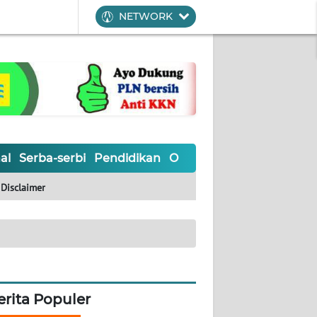
NETWORK
al
Serba-serbi
Pendidikan
Olahraga
Opini
Editoria
Disclaimer
erita Populer