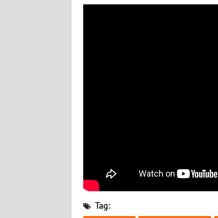
BABEL
WN
SUMBAR
WN
SUMSEL
WN
BENGKULU
WN
LAMPUNG
WN
JATENG
Tag:
WN