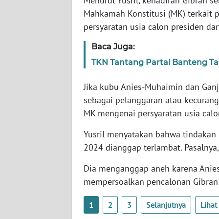
Menurut Yusril, kehadiran Gibran 
SERAMBI
Mahkamah Konstitusi (MK) terkait
persyaratan usia calon presiden dan
WN
JAMBI
Baca Juga:
TKN Tantang Partai Banteng Ta
WN
SULTRA
Jika kubu Anies-Muhaimin dan Gan
sebagai pelanggaran atau kecurang
WN
MK mengenai persyaratan usia calon
NTB
Yusril menyatakan bahwa tindakan 
WN
2024 dianggap terlambat. Pasalnya, 
SULTENG
Dia menganggap aneh karena Anie
WN
mempersoalkan pencalonan Gibran s
SULBAR
1
2
3
Selanjutnya
Liha
WN