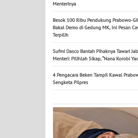
KALTARA
Menterinya
WN
Besok 100 Ribu Pendukung Prabowo-Gi
KALSEL
Bakal Demo di Gedung MK, Ini Pesan C
Terpilih
WN
KALTIM
Sufmi Dasco Bantah Pihaknya Tawari Ja
Menteri: Pilihlah Sikap, “Nana Korobi Yao
WN
SULSEL
4 Pengacara Beken Tampil Kawal Prabo
Sengketa Pilpres
WN
GORONTALO
WN
SULUT
WN
MALUKU