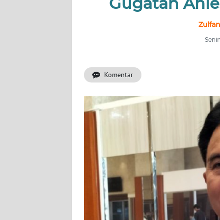
Gugatan Anie
INDEKS
BERITA
Zulfa
Senin
KONTAK
KAMI
Komentar
INFO
IKLAN
TENTANG
KAMI
PEDOMAN
MEDIA
SIBER
REDAKSI