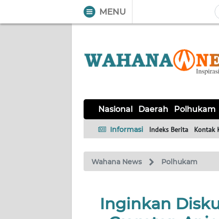
MENU
WAHANA
Tutup
TV
NASIONAL
DAERAH
POLHUKAM
KRIMINAL
EKUIN
SAINS-
KESEHATAN
INTERNASIONAL
Nasional
Daerah
Polhukam
TEKNO
Informasi
Indeks Berita
Kontak 
SERBA-
PENDIDIKAN
OLAHRAGA
OPINI
SERBI
Wahana News
Polhukam
EDITORIAL
Inginkan Diskua
Informasi