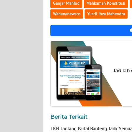
NUSANTARA
Ganjar Mahfud
Mahkamah Konstitusi
Wahananewsco
Yusril Ihza Mahendra
WN
JOGJA
WN
JATIM
WN
BALI
Jadilah
WN
KALBAR
WN
KALTENG
Berita Terkait
WN
TKN Tantang Partai Banteng Tarik Semu