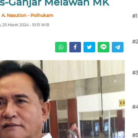
s-Ganjar Melawan MK
n A. Nasution - Polhukam
#1
, 25 Maret 2024 - 10:15 WIB
#
#
#
#