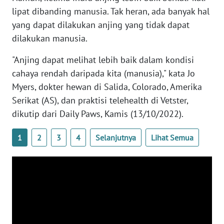
WN
lipat dibanding manusia. Tak heran, ada banyak hal
BANTEN
yang dapat dilakukan anjing yang tidak dapat
dilakukan manusia.
WN
NTT
"Anjing dapat melihat lebih baik dalam kondisi
cahaya rendah daripada kita (manusia)," kata Jo
WN
Myers, dokter hewan di Salida, Colorado, Amerika
KEPRI
Serikat (AS), dan praktisi telehealth di Vetster,
dikutip dari Daily Paws, Kamis (13/10/2022).
WN
PAPUA
1
2
3
4
Selanjutnya
Lihat Semua
WN
PAPUA
BARAT
WN
RIAU