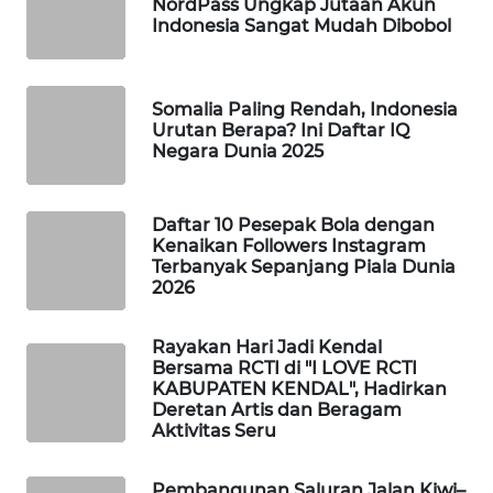
NordPass Ungkap Jutaan Akun
Indonesia Sangat Mudah Dibobol
WAHANA
SPORT
WAHANA
Somalia Paling Rendah, Indonesia
Urutan Berapa? Ini Daftar IQ
UMKM
Negara Dunia 2025
WAHANA
SELEB
Daftar 10 Pesepak Bola dengan
Kenaikan Followers Instagram
Terbanyak Sepanjang Piala Dunia
WAHANA
2026
PERSONA
Rayakan Hari Jadi Kendal
WAHANA
Bersama RCTI di "I LOVE RCTI
OTOMOTIF
KABUPATEN KENDAL", Hadirkan
Deretan Artis dan Beragam
Aktivitas Seru
WAHANA
HEALTH
Pembangunan Saluran Jalan Kiwi–