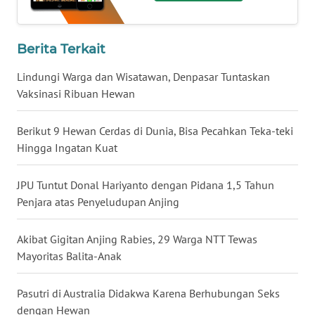
WN
BABEL
Berita Terkait
WN
Lindungi Warga dan Wisatawan, Denpasar Tuntaskan
SUMBAR
Vaksinasi Ribuan Hewan
WN
Berikut 9 Hewan Cerdas di Dunia, Bisa Pecahkan Teka-teki
SUMSEL
Hingga Ingatan Kuat
WN
JPU Tuntut Donal Hariyanto dengan Pidana 1,5 Tahun
BENGKULU
Penjara atas Penyeludupan Anjing
WN
Akibat Gigitan Anjing Rabies, 29 Warga NTT Tewas
LAMPUNG
Mayoritas Balita-Anak
WN
Pasutri di Australia Didakwa Karena Berhubungan Seks
JATENG
dengan Hewan