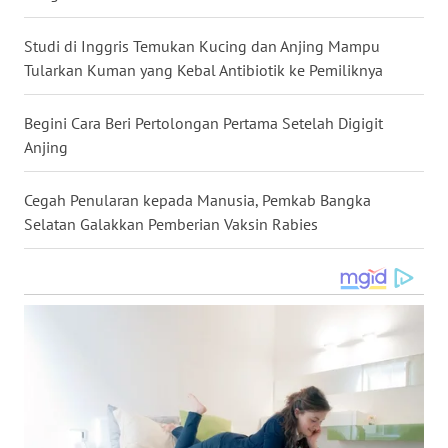
WN
Studi di Inggris Temukan Kucing dan Anjing Mampu
NUSANTARA
Tularkan Kuman yang Kebal Antibiotik ke Pemiliknya
WN
JOGJA
Begini Cara Beri Pertolongan Pertama Setelah Digigit
Anjing
WN
JATIM
Cegah Penularan kepada Manusia, Pemkab Bangka
Selatan Galakkan Pemberian Vaksin Rabies
WN
BALI
WN
KALBAR
WN
KALTENG