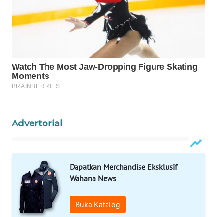
Wahana
Media
Group
WAHANA
NEWS
WAHANA
TANI
Advertorial
WAHANA
ADVOKAT
WAHANA
Dapatkan Merchandise Eksklusif
INFRASTRUKTUR
Wahana News
WAHANA
Buka Katalog
KONSUMEN