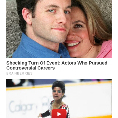
WN
NATUNA
WN
BINTAN
WN
MANDALIKA
WN
LIKUPANG
WN
LABUANBAJO
WN
BORNEO