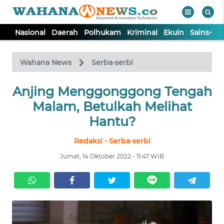
Nasional
Daerah
Polhukam
Kriminal
Ekuin
Sains-Te
WAHANA
Tutup
TV
Wahana News
Serba-serbi
Anjing Menggonggong Tengah
NASIONAL
Malam, Betulkah Melihat
DAERAH
Hantu?
Redaksi - Serba-serbi
POLHUKAM
Jumat, 14 Oktober 2022 - 11:47 WIB
KRIMINAL
EKUIN