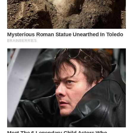
WN
SUMEDANG
WN
CIANJUR
WN
KEPULAUAN
SERIBU
WN
TANGERANG
WN
BINJAI
WN
CIREBON