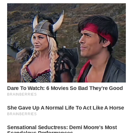
WN
TAPANULI
SELATAN
WN
TANJUNG
LESUNG
WN
KARO
WN
SIMALUNGUN
WN
LABUHANBATU
WN