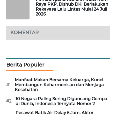
Raya PKP, Dishub DKI Berlakukan
WAHANA
Rekayasa Lalu Lintas Mulai 24 Juli
DESA
2026
WISATA
LAPAK
KOMENTAR
WAHANA
Wahana
Network
Berita Populer
KONSUMEN
LISTRIK
Manfaat Makan Bersama Keluarga, Kunci
#1
Membangun Keharmonisan dan Menjaga
MASYARAKAT
Kesehatan
KELISTRIKAN
10 Negara Paling Sering Diguncang Gempa
#2
di Dunia, Indonesia Ternyata Nomor 2
WALINKI
ID
Pesawat Batik Air Delay 5 Jam, Aktor