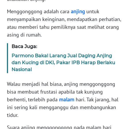
Informasi
Menggonggong adalah cara
anjing
untuk
INDEKS
menyampaikan keinginan, mendapatkan perhatian,
BERITA
atau memberi tahu pemiliknya saat melihat orang
asing di rumah.
KONTAK
KAMI
Baca Juga:
Parmono Bakal Larang Jual Daging Anjing
INFO
dan Kucing di DKI, Pakar IPB Harap Berlaku
IKLAN
Nasional
TENTANG
Walau menjadi hal biasa, anjing menggonggong
KAMI
bisa membuat frustasi apabila tak kunjung
berhenti, terlebih pada
malam
hari. Tak jarang, hal
PEDOMAN
MEDIA
ini sering kali mengganggu dan membangunkan
SIBER
tidur.
Suara anjing menggonggong pada malam hari
REDAKSI