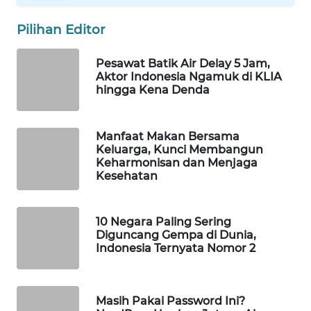
WAHANA
Pilihan Editor
LISTRIK
Pesawat Batik Air Delay 5 Jam,
WAHANA
Aktor Indonesia Ngamuk di KLIA
TRAVEL
hingga Kena Denda
WAHANA
Manfaat Makan Bersama
TV
Keluarga, Kunci Membangun
Keharmonisan dan Menjaga
WAHANANEWS
Kesehatan
ID
10 Negara Paling Sering
WAHANANEWS
Diguncang Gempa di Dunia,
CO ID
Indonesia Ternyata Nomor 2
WAHANANEWS
NET
Masih Pakai Password Ini?