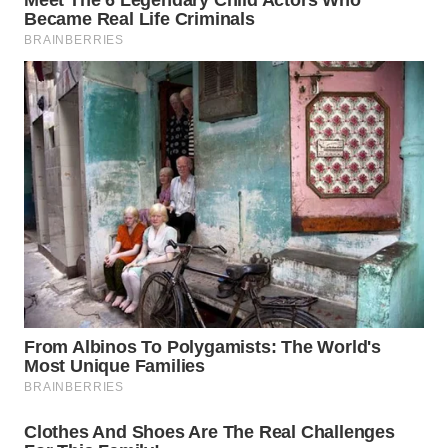
WN
INDRAMAYU
WN
KUNINGAN
WN
MAJALENGKA
WN
SUBANG
WN
SUKABUMI
WN
PURWAKARTA