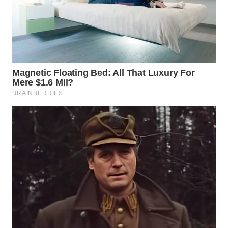
WN
KALTARA
WN
KALSEL
WN
KALTIM
WN
SULSEL
WN
GORONTALO
WN
SULUT