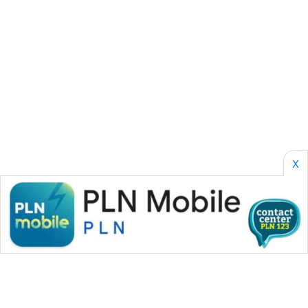
SONYA
ASA
NEWS
X