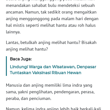
menandakan sahabat bulu mendeteksi sebuah
ancaman. Namun, tak sedikit orang mengaitkan
KARIR
anjing menggonggong pada malam hari dengan
DISCLAIMER
hal mistis seperti melihat hantu atau roh halus
lainnya.
Wahana
News
Lantas, betulkah anjing melihat hantu? Bisakah
Regional
anjing melihat hantu?
Baca Juga:
WN
SUMUT
Lindungi Warga dan Wisatawan, Denpasar
Tuntaskan Vaksinasi Ribuan Hewan
WN
JAKARTA
Manusia dan anjing memiliki lima indra yang
sama, yakni penglihatan, pendengaran, perasa,
WN
peraba, dan penciuman.
JABAR
Namun, kelima indra anjing lebih baik berkali-kali