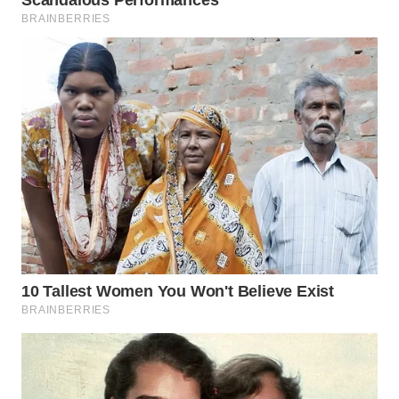
TAPANULI
TENGAH
WN DELI
SERDANG
WN
TEBING
TINGGI
WN
PAKPAK
WN
KARAWANG
WN
BEKASI