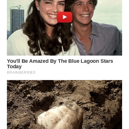
WN
BOGOR
WN
DEPOK
WN
TAPANULI
UTARA
WN
SAMOSIR
WN
PADANG
LAWAS