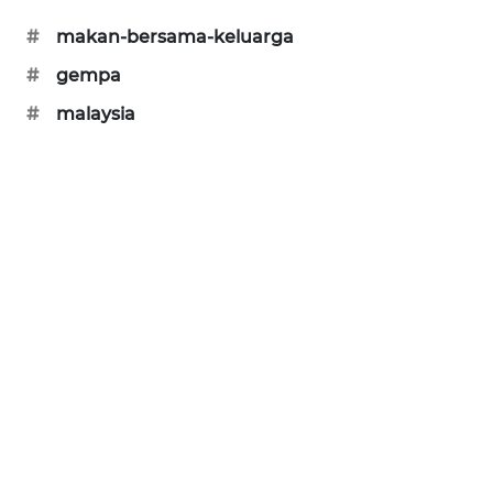
PORTAL
#
makan-bersama-keluarga
KONSUMEN
#
gempa
FORWAMKI
#
malaysia
ALPERKLINAS
FORJASIDA
TAMBANG
NEWS
SITUNGIR
NEWS
SIDIKALANG
NEWS