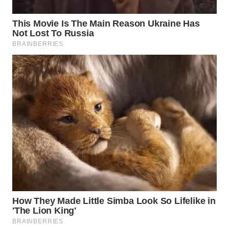
WN
MALUKU
WN
MALUT
WN
DAIRI
WN
DANAU
TOBA
WN
NIAS
WN
LANGKAT