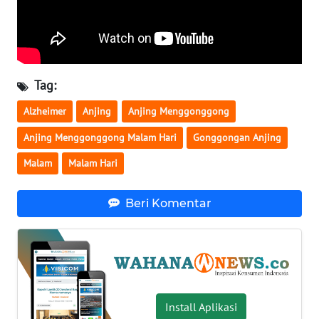
WN
SERAMBI
WN
Tag:
JAMBI
Alzheimer
Anjing
Anjing Menggonggong
WN
Anjing Menggonggong Malam Hari
Gonggongan Anjing
SULTRA
Malam
Malam Hari
WN
NTB
Beri Komentar
WN
SULTENG
WN
SULBAR
Install Aplikasi