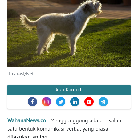
SAINS-TEKNO
KESEHATAN
INTERNASIONAL
SERBA-SERBI
PENDIDIKAN
Ilustrasi/Net.
OLAHRAGA
Ikuti Kami di:
OPINI
WahanaNews.co
| Menggonggong adalah salah
EDITORIAL
satu bentuk komunikasi verbal yang biasa
dilakukan anjing.