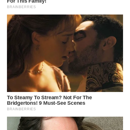
WN
PRIANGAN
TIMUR
WN
SEMARANG
WN
SOLO
WN
BOROBUDUR
WN
MADURA
WN
SURABAYA