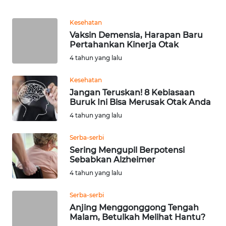
Kesehatan
KARIR
Vaksin Demensia, Harapan Baru
Pertahankan Kinerja Otak
DISCLAIMER
4 tahun yang lalu
Wahana
Kesehatan
News
Jangan Teruskan! 8 Kebiasaan
Regional
Buruk Ini Bisa Merusak Otak Anda
4 tahun yang lalu
WN
SUMUT
Serba-serbi
Sering Mengupil Berpotensi
Sebabkan Alzheimer
WN
JAKARTA
4 tahun yang lalu
Serba-serbi
WN
Anjing Menggonggong Tengah
JABAR
Malam, Betulkah Melihat Hantu?