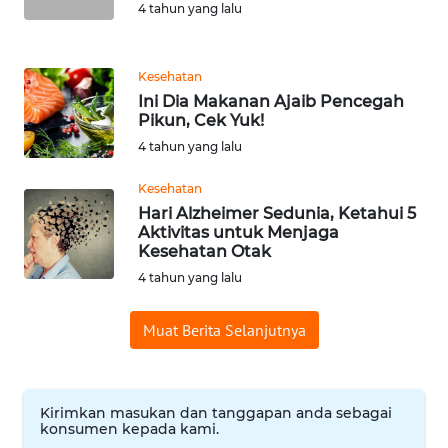
4 tahun yang lalu
WN
BANTEN
Kesehatan
WN
Ini Dia Makanan Ajaib Pencegah
NTT
Pikun, Cek Yuk!
4 tahun yang lalu
WN
KEPRI
Kesehatan
Hari Alzheimer Sedunia, Ketahui 5
Aktivitas untuk Menjaga
WN
Kesehatan Otak
PAPUA
4 tahun yang lalu
WN
Muat Berita Selanjutnya
PAPUA
BARAT
WN
Kirimkan masukan dan tanggapan anda sebagai
RIAU
konsumen kepada kami.