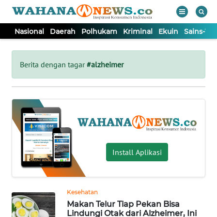
Nasional
Daerah
Polhukam
Kriminal
Ekuin
Sains-Te
WAHANA
Tutup
TV
Berita dengan tagar
#alzheimer
NASIONAL
DAERAH
POLHUKAM
Install Aplikasi
KRIMINAL
Kesehatan
EKUIN
Makan Telur Tiap Pekan Bisa
Lindungi Otak dari Alzheimer, Ini