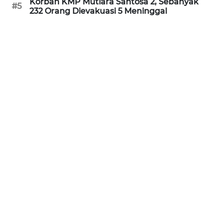
Korban KMP Mutiara Santosa 2, Sebanyak
#5
232 Orang Dievakuasi 5 Meninggal
WN
BABEL
WN
SUMBAR
WN
SUMSEL
WN
BENGKULU
WN
LAMPUNG
WN
JATENG