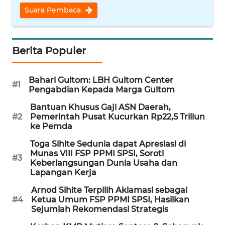
Suara Pembaca
WN
SERAMBI
Berita Populer
WN
JAMBI
Bahari Gultom: LBH Gultom Center
#1
Pengabdian Kepada Marga Gultom
WN
SULTRA
Bantuan Khusus Gaji ASN Daerah,
#2
Pemerintah Pusat Kucurkan Rp22,5 Triliun
ke Pemda
WN
NTB
Toga Sihite Sedunia dapat Apresiasi di
Munas VIII FSP PPMI SPSI, Soroti
#3
Keberlangsungan Dunia Usaha dan
WN
Lapangan Kerja
SULTENG
Arnod Sihite Terpilih Aklamasi sebagai
#4
Ketua Umum FSP PPMI SPSI, Hasilkan
WN
Sejumlah Rekomendasi Strategis
SULBAR