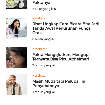
SAINS-TEKNO
Faktanya
2 bulan yang lalu
KESEHATAN
Kesehatan
Riset Ungkap Cara Bicara Bisa Jadi
Tanda Awal Penurunan Fungsi
INTERNASIONAL
Otak
8 bulan yang lalu
SERBA-SERBI
Kesehatan
Fakta Mengejutkan, Mengupil
PENDIDIKAN
Ternyata Bisa Picu Alzheimer!
2 tahun yang lalu
OLAHRAGA
Kesehatan
OPINI
Masih Muda tapi Pelupa, Ini
Penyebabnya
3 tahun yang lalu
EDITORIAL