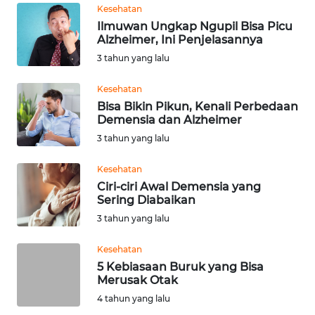
Informasi
Kesehatan
Ilmuwan Ungkap Ngupil Bisa Picu
INDEKS
Alzheimer, Ini Penjelasannya
BERITA
3 tahun yang lalu
KONTAK
Kesehatan
KAMI
Bisa Bikin Pikun, Kenali Perbedaan
Demensia dan Alzheimer
3 tahun yang lalu
INFO
IKLAN
Kesehatan
Ciri-ciri Awal Demensia yang
TENTANG
Sering Diabaikan
KAMI
3 tahun yang lalu
PEDOMAN
Kesehatan
MEDIA
5 Kebiasaan Buruk yang Bisa
SIBER
Merusak Otak
4 tahun yang lalu
REDAKSI