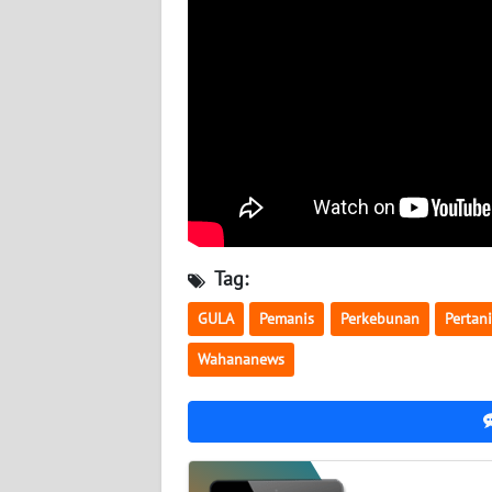
BABEL
WN
SUMBAR
WN
SUMSEL
WN
BENGKULU
Tag:
WN
GULA
Pemanis
Perkebunan
Pertan
LAMPUNG
Wahananews
WN
JATENG
WN