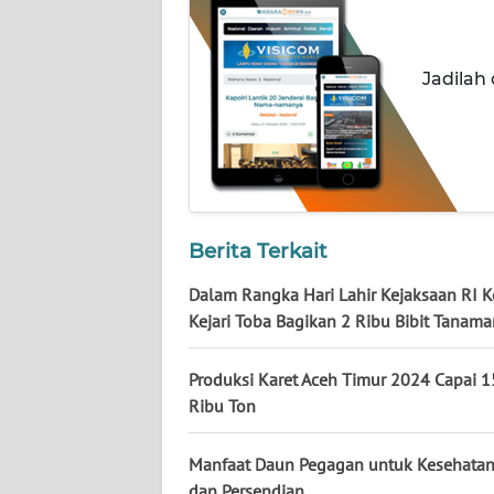
NUSANTARA
WN
Jadilah
JOGJA
WN
JATIM
WN
Berita Terkait
BALI
Dalam Rangka Hari Lahir Kejaksaan RI K
WN
Kejari Toba Bagikan 2 Ribu Bibit Tanama
KALBAR
Produksi Karet Aceh Timur 2024 Capai 
WN
Ribu Ton
KALTENG
Manfaat Daun Pegagan untuk Kesehatan
WN
dan Persendian