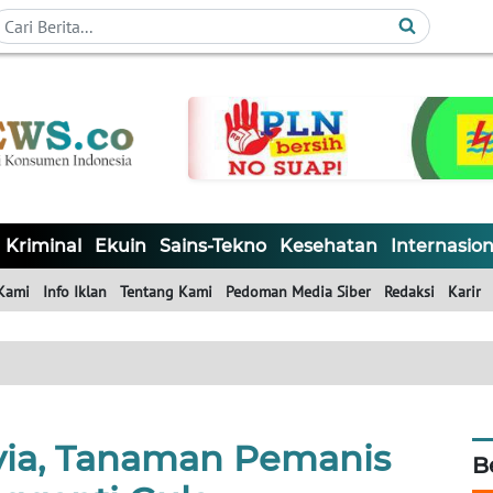
Kriminal
Ekuin
Sains-Tekno
Kesehatan
Internasion
Kami
Info Iklan
Tentang Kami
Pedoman Media Siber
Redaksi
Karir
via, Tanaman Pemanis
B