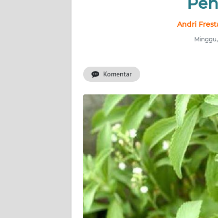
Pen
INDEKS
BERITA
Andri Frest
Minggu,
KONTAK
KAMI
Komentar
INFO
IKLAN
TENTANG
KAMI
PEDOMAN
MEDIA
SIBER
REDAKSI