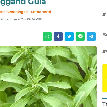
gganti Gula
ana Simorangkir - Serba-serbi
#1
 26 Februari 2023 - 06:34 WIB
#
#
T