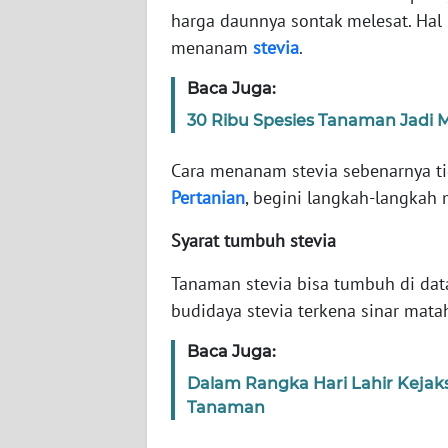
harga daunnya sontak melesat. Hal 
menanam
stevia
.
WN
NTT
Baca Juga:
30 Ribu Spesies Tanaman Jadi M
WN
KEPRI
Cara menanam stevia sebenarnya tid
Pertanian
, begini langkah-langkah 
WN
PAPUA
Syarat tumbuh stevia
WN
Tanaman stevia bisa tumbuh di data
PAPUA
budidaya stevia terkena sinar matah
BARAT
Baca Juga:
WN
Dalam Rangka Hari Lahir Kejaksa
RIAU
Tanaman
WN