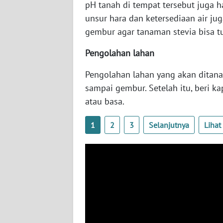
pH tanah di tempat tersebut juga h
SERAMBI
unsur hara dan ketersediaan air jug
gembur agar tanaman stevia bisa 
WN
JAMBI
Pengolahan lahan
WN
Pengolahan lahan yang akan ditana
SULTRA
sampai gembur. Setelah itu, beri k
atau basa.
WN
NTB
1
2
3
Selanjutnya
Liha
WN
SULTENG
WN
SULBAR
WN