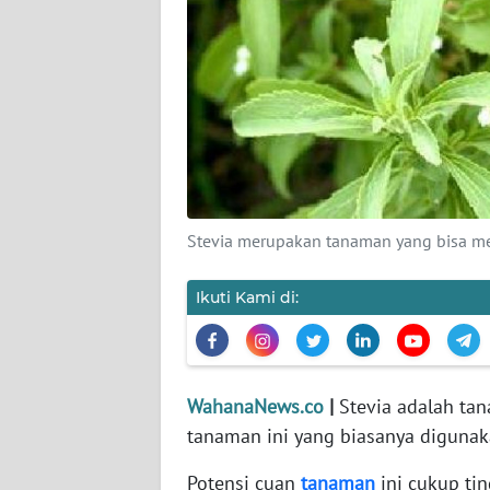
KARIR
DISCLAIMER
Wahana
News
Regional
WN
Stevia merupakan tanaman yang bisa me
SUMUT
Ikuti Kami di:
WN
JAKARTA
WN
WahanaNews.co
|
Stevia adalah tan
JABAR
tanaman ini yang biasanya diguna
WN
Potensi cuan
tanaman
ini cukup ti
BANTEN