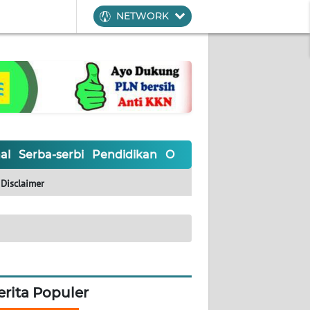
NETWORK
al
Serba-serbi
Pendidikan
Olahraga
Opini
Editoria
Disclaimer
erita Populer