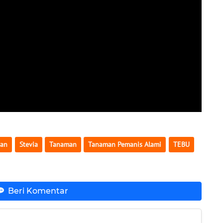
ian
Stevia
Tanaman
Tanaman Pemanis Alami
TEBU
Beri Komentar