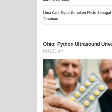
KALTARA
Lima Cara Tepat Gunakan Micin Sebagai
WN
Tanaman
KALSEL
WN
KALTIM
WN
SULSEL
WN
GORONTALO
WN
SULUT
WN
MALUKU