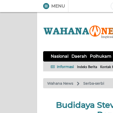
MENU
WAHANA
Tutup
TV
NASIONAL
DAERAH
POLHUKAM
KRIMINAL
EKUIN
SAINS-
KESEHATAN
INTERNASIONAL
Nasional
Daerah
Polhukam
TEKNO
Informasi
Indeks Berita
Kontak 
SERBA-
PENDIDIKAN
OLAHRAGA
OPINI
SERBI
Wahana News
Serba-serbi
EDITORIAL
Budidaya Ste
Informasi