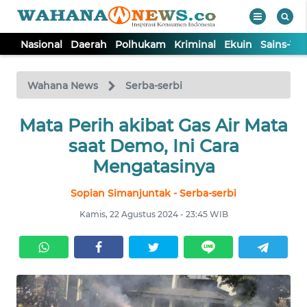
Nasional
Daerah
Polhukam
Kriminal
Ekuin
Sains-Te
WAHANA
Tutup
TV
Wahana News
Serba-serbi
Mata Perih akibat Gas Air Mata
NASIONAL
saat Demo, Ini Cara
DAERAH
Mengatasinya
Sopian Simanjuntak - Serba-serbi
POLHUKAM
Kamis, 22 Agustus 2024 - 23:45 WIB
KRIMINAL
EKUIN