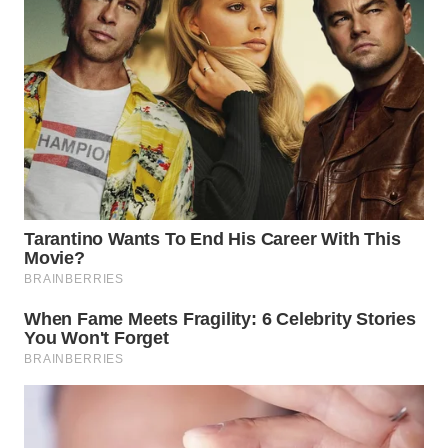
TAPANULI
TENGAH
WN DELI
SERDANG
WN
TEBING
TINGGI
WN
PAKPAK
WN
KARAWANG
WN
BEKASI