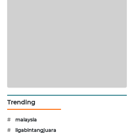
MAWAKA
ID
MARTABAT
NET
PLN
WATCH
MKLI
LPKKI
Trending
LKKI
#
malaysia
KOPEKLIN
#
ligabintangjuara