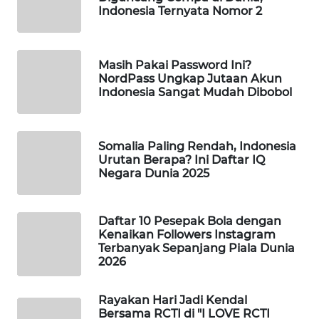
Indonesia Ternyata Nomor 2
WAHANA
SPORT
Masih Pakai Password Ini?
WAHANA
NordPass Ungkap Jutaan Akun
UMKM
Indonesia Sangat Mudah Dibobol
WAHANA
SELEB
Somalia Paling Rendah, Indonesia
Urutan Berapa? Ini Daftar IQ
Negara Dunia 2025
WAHANA
PERSONA
Daftar 10 Pesepak Bola dengan
WAHANA
Kenaikan Followers Instagram
OTOMOTIF
Terbanyak Sepanjang Piala Dunia
2026
WAHANA
HEALTH
Rayakan Hari Jadi Kendal
Bersama RCTI di "I LOVE RCTI