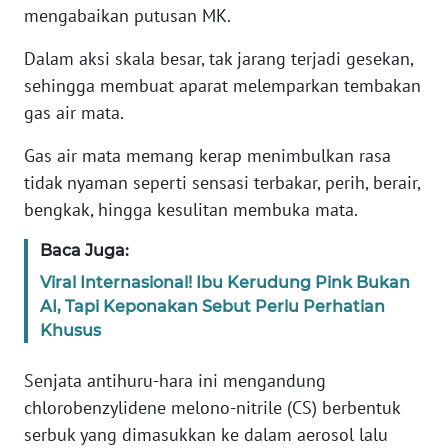
mengabaikan putusan MK.
KARIR
Dalam aksi skala besar, tak jarang terjadi gesekan,
sehingga membuat aparat melemparkan tembakan
DISCLAIMER
gas air mata.
Wahana
Gas air mata memang kerap menimbulkan rasa
News
tidak nyaman seperti sensasi terbakar, perih, berair,
Regional
bengkak, hingga kesulitan membuka mata.
WN
Baca Juga:
SUMUT
Viral Internasional! Ibu Kerudung Pink Bukan
AI, Tapi Keponakan Sebut Perlu Perhatian
WN
Khusus
JAKARTA
Senjata antihuru-hara ini mengandung
WN
chlorobenzylidene melono-nitrile (CS) berbentuk
JABAR
serbuk yang dimasukkan ke dalam aerosol lalu