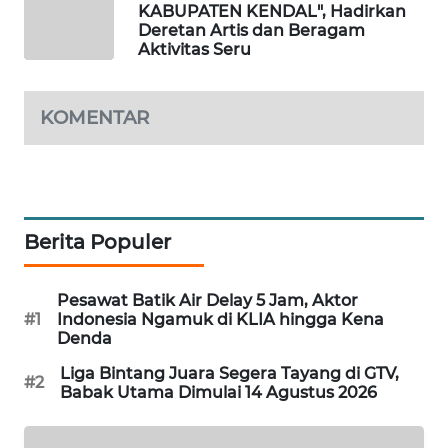
KABUPATEN KENDAL", Hadirkan
WAHANA
Deretan Artis dan Beragam
DESA
Aktivitas Seru
WISATA
KOMENTAR
LAPAK
WAHANA
Wahana
Network
Berita Populer
KONSUMEN
LISTRIK
Pesawat Batik Air Delay 5 Jam, Aktor
#1
Indonesia Ngamuk di KLIA hingga Kena
MASYARAKAT
Denda
KELISTRIKAN
Liga Bintang Juara Segera Tayang di GTV,
#2
Babak Utama Dimulai 14 Agustus 2026
WALINKI
ID