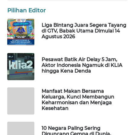
WAHANA
Pilihan Editor
LISTRIK
Liga Bintang Juara Segera Tayang
di GTV, Babak Utama Dimulai 14
WAHANA
Agustus 2026
TRAVEL
WAHANA
Pesawat Batik Air Delay 5 Jam,
TV
Aktor Indonesia Ngamuk di KLIA
hingga Kena Denda
WAHANANEWS
ID
Manfaat Makan Bersama
Keluarga, Kunci Membangun
WAHANANEWS
Keharmonisan dan Menjaga
CO ID
Kesehatan
WAHANANEWS
NET
10 Negara Paling Sering
Diguncang Gempa di Dunia,