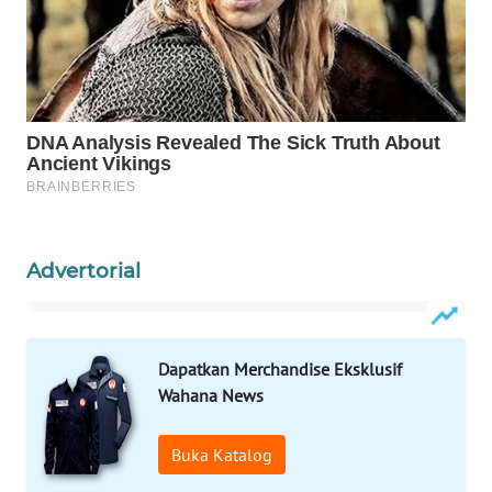
Wahana
Media
Group
WAHANA
NEWS
WAHANA
TANI
Advertorial
WAHANA
ADVOKAT
WAHANA
Dapatkan Merchandise Eksklusif
INFRASTRUKTUR
Wahana News
WAHANA
Buka Katalog
KONSUMEN