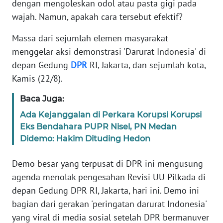
dengan mengoleskan odol atau pasta gigi pada
Informasi
wajah. Namun, apakah cara tersebut efektif?
INDEKS
BERITA
Massa dari sejumlah elemen masyarakat
menggelar aksi demonstrasi 'Darurat Indonesia' di
KONTAK
depan Gedung
DPR
RI, Jakarta, dan sejumlah kota,
KAMI
Kamis (22/8).
Baca Juga:
INFO
IKLAN
Ada Kejanggalan di Perkara Korupsi Korupsi
Eks Bendahara PUPR Nisel, PN Medan
TENTANG
Didemo: Hakim Dituding Hedon
KAMI
Demo besar yang terpusat di DPR ini mengusung
PEDOMAN
agenda menolak pengesahan Revisi UU Pilkada di
MEDIA
depan Gedung DPR RI, Jakarta, hari ini. Demo ini
SIBER
bagian dari gerakan 'peringatan darurat Indonesia'
yang viral di media sosial setelah DPR bermanuver
REDAKSI