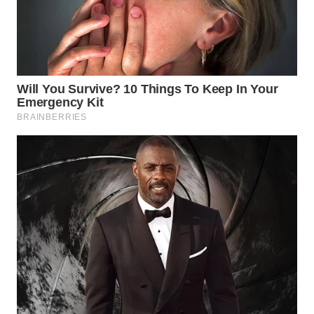
WN
SUMEDANG
WN
CIANJUR
WN
KEPULAUAN
SERIBU
WN
TANGERANG
WN
BINJAI
WN
CIREBON