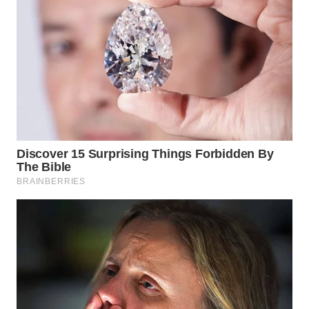
WN
BOGOR
WN
DEPOK
WN
TAPANULI
UTARA
WN
SAMOSIR
WN
PADANG
LAWAS