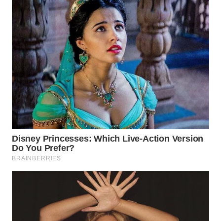
WN
PRIANGAN
TIMUR
WN
SEMARANG
WN
SOLO
WN
BOROBUDUR
WN
MADURA
WN
SURABAYA