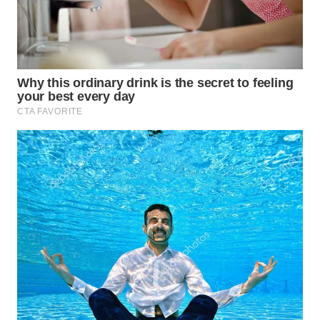
WN
KALTARA
WN
KALSEL
WN
KALTIM
WN
SULSEL
WN
GORONTALO
WN
SULUT