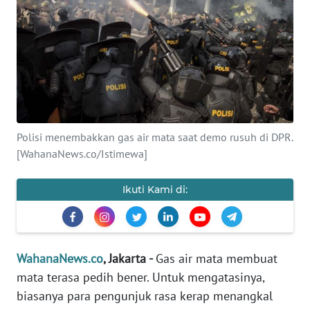
SAINS-TEKNO
KESEHATAN
INTERNASIONAL
SERBA-SERBI
Polisi menembakkan gas air mata saat demo rusuh di DPR.
[WahanaNews.co/Istimewa]
PENDIDIKAN
Ikuti Kami di:
OLAHRAGA
OPINI
WahanaNews.co
, Jakarta -
Gas air mata membuat
mata terasa pedih bener. Untuk mengatasinya,
EDITORIAL
biasanya para pengunjuk rasa kerap menangkal