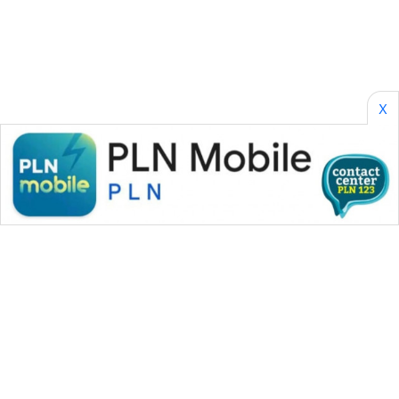
SONYA
ASA
NEWS
X