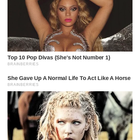
WN
NATUNA
WN
BINTAN
WN
MANDALIKA
WN
LIKUPANG
WN
LABUANBAJO
WN
BORNEO