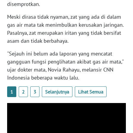
disemprotkan.
WN
BANTEN
Meski dirasa tidak nyaman, zat yang ada di dalam
gas air mata tak menimbulkan kerusakan jaringan.
WN
Pasalnya, zat merupakan iritan yang tidak bersifat
NTT
asam dan tidak berbahaya.
WN
"Sejauh ini belum ada laporan yang mencatat
KEPRI
gangguan fungsi penglihatan akibat gas air mata,"
ujar dokter mata, Novia Rahayu, melansir CNN
WN
Indonesia beberapa waktu lalu.
PAPUA
1
2
3
Selanjutnya
Lihat Semua
WN
PAPUA
BARAT
WN
RIAU