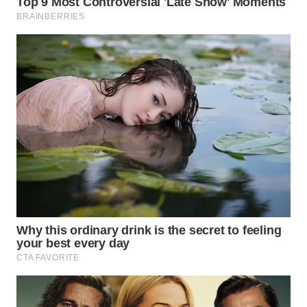
WN
TAPANULI
SELATAN
WN
TANJUNG
LESUNG
WN
KARO
WN
SIMALUNGUN
WN
LABUHANBATU
WN