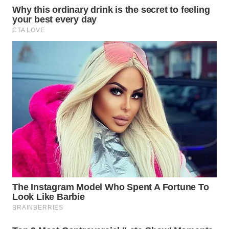
WN
MALUKU
WN
MALUT
WN
DAIRI
WN
DANAU
TOBA
WN
NIAS
WN
LANGKAT