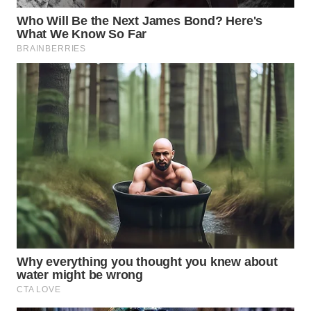
WN
INDRAMAYU
WN
KUNINGAN
WN
MAJALENGKA
WN
SUBANG
WN
SUKABUMI
WN
PURWAKARTA