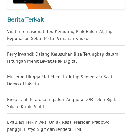
WN
BABEL
Berita Terkait
WN
Viral Internasional! Ibu Kerudung Pink Bukan AI, Tapi
SUMBAR
Keponakan Sebut Perlu Perhatian Khusus
WN
Ferry Irwandi: Dalang Kerusuhan Bisa Terungkap dalam
SUMSEL
Hitungan Menit Lewat Jejak Digital
WN
Museum Hingga Mal Memilih Tutup Sementara Saat
BENGKULU
Demo di Jakarta
WN
Rieke Diah Pitaloka Ingatkan Anggota DPR Lebih Bijak
LAMPUNG
Sikapi Kritik Publik
WN
Evaluasi Terkini Aksi Unjuk Rasa, Presiden Prabowo
JATENG
panggil Listyo Sigit dan Jenderal TNI