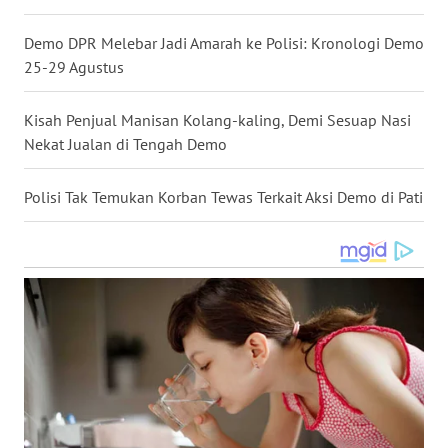
WN
Demo DPR Melebar Jadi Amarah ke Polisi: Kronologi Demo
NUSANTARA
25-29 Agustus
WN
Kisah Penjual Manisan Kolang-kaling, Demi Sesuap Nasi
JOGJA
Nekat Jualan di Tengah Demo
WN
JATIM
Polisi Tak Temukan Korban Tewas Terkait Aksi Demo di Pati
WN
BALI
WN
KALBAR
WN
KALTENG