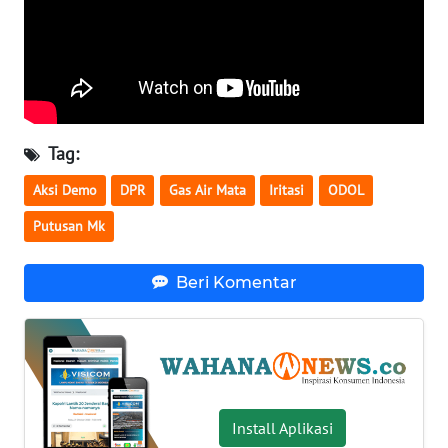
WN
SERAMBI
WN
JAMBI
Tag:
WN
Aksi Demo
DPR
Gas Air Mata
Iritasi
ODOL
SULTRA
Putusan Mk
WN
NTB
Beri Komentar
WN
SULTENG
WN
SULBAR
Install Aplikasi