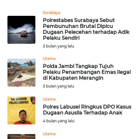
Informasi
Surabaya
INDEKS
Polrestabes Surabaya Sebut
BERITA
Pembunuhan Brutal Dipicu
Dugaan Pelecehan terhadap Adik
Pelaku Sendiri
KONTAK
KAMI
3 bulan yang lalu
Utama
INFO
Polda Jambi Tangkap Tujuh
IKLAN
Pelaku Penambangan Emas Ilegal
di Kabupaten Merangin
TENTANG
3 bulan yang lalu
KAMI
Utama
Polres Labusel Ringkus DPO Kasus
PEDOMAN
Dugaan Asusila Terhadap Anak
MEDIA
SIBER
4 bulan yang lalu
Utama
REDAKSI