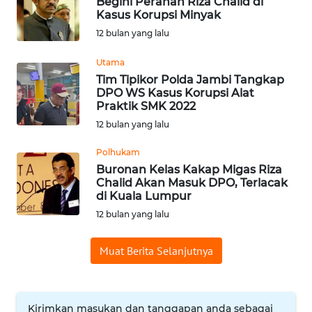
Begini Peranan Riza Chalid di
Kasus Korupsi Minyak
WN
12 bulan yang lalu
BABEL
Utama
WN
Tim Tipikor Polda Jambi Tangkap
SUMBAR
DPO WS Kasus Korupsi Alat
Praktik SMK 2022
WN
12 bulan yang lalu
SUMSEL
Polhukam
Buronan Kelas Kakap Migas Riza
WN
Chalid Akan Masuk DPO, Terlacak
BENGKULU
di Kuala Lumpur
12 bulan yang lalu
WN
LAMPUNG
Muat Berita Selanjutnya
WN
JATENG
Kirimkan masukan dan tanggapan anda sebagai