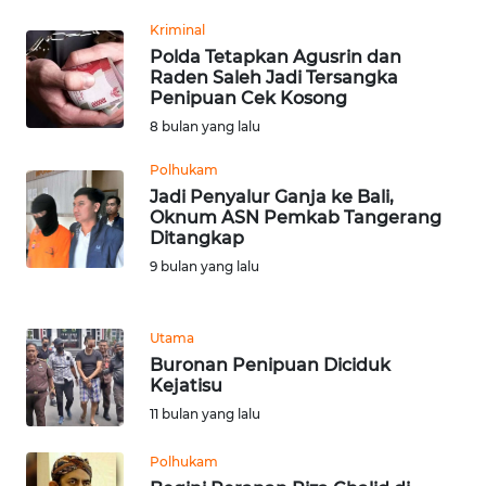
Kriminal
WN
Polda Tetapkan Agusrin dan
SERAMBI
Raden Saleh Jadi Tersangka
Penipuan Cek Kosong
WN
8 bulan yang lalu
JAMBI
Polhukam
Jadi Penyalur Ganja ke Bali,
WN
Oknum ASN Pemkab Tangerang
SULTRA
Ditangkap
9 bulan yang lalu
WN
NTB
Utama
WN
Buronan Penipuan Diciduk
SULTENG
Kejatisu
11 bulan yang lalu
WN
SULBAR
Polhukam