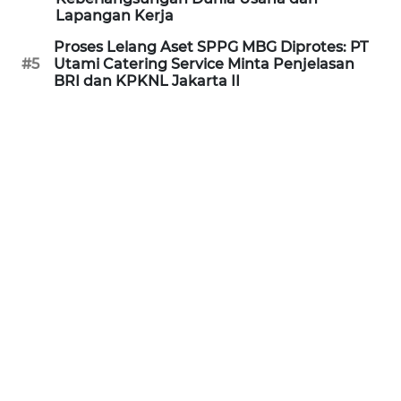
Lapangan Kerja
WN
KALTARA
Proses Lelang Aset SPPG MBG Diprotes: PT
#5
Utami Catering Service Minta Penjelasan
BRI dan KPKNL Jakarta II
WN
KALSEL
WN
KALTIM
WN
SULSEL
WN
GORONTALO
WN
SULUT