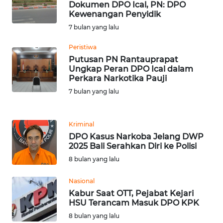
Dokumen DPO Ical, PN: DPO
WN
Kewenangan Penyidik
BANTEN
7 bulan yang lalu
WN
Peristiwa
NTT
Putusan PN Rantauprapat
Ungkap Peran DPO Ical dalam
Perkara Narkotika Pauji
WN
7 bulan yang lalu
KEPRI
WN
Kriminal
PAPUA
DPO Kasus Narkoba Jelang DWP
2025 Bali Serahkan Diri ke Polisi
WN
8 bulan yang lalu
PAPUA
BARAT
Nasional
Kabur Saat OTT, Pejabat Kejari
HSU Terancam Masuk DPO KPK
WN
RIAU
8 bulan yang lalu