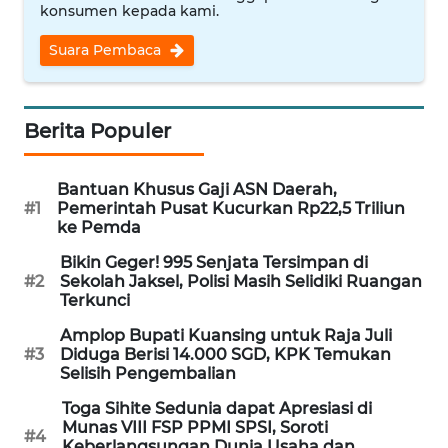
konsumen kepada kami.
WN
NUSANTARA
Suara Pembaca
WN
JOGJA
Berita Populer
WN
Bantuan Khusus Gaji ASN Daerah,
JATIM
#1
Pemerintah Pusat Kucurkan Rp22,5 Triliun
ke Pemda
WN
Bikin Geger! 995 Senjata Tersimpan di
BALI
#2
Sekolah Jaksel, Polisi Masih Selidiki Ruangan
Terkunci
WN
Amplop Bupati Kuansing untuk Raja Juli
KALBAR
#3
Diduga Berisi 14.000 SGD, KPK Temukan
Selisih Pengembalian
WN
Toga Sihite Sedunia dapat Apresiasi di
KALTENG
Munas VIII FSP PPMI SPSI, Soroti
#4
Keberlangsungan Dunia Usaha dan