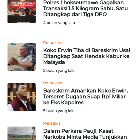
Polres Lhokseumawe Gagalkan
Transaksi 1,5 Kilogram Sabu, Satu
Ditangkap dari Tiga DPO
KARIR
4 bulan yang lalu
DISCLAIMER
Polhukam
Wahana
Koko Erwin Tiba di Bareskrim Usai
News
Ditangkap Saat Hendak Kabur ke
Regional
Malaysia
5 bulan yang lalu
WN
SUMUT
Polhukam
Bareskrim Amankan Koko Erwin,
Terseret Dugaan Suap Rp1 Miliar
WN
ke Eks Kapolres
JAKARTA
5 bulan yang lalu
WN
Peristiwa
JABAR
Dalam Perkara Pauji, Kasat
Narkoba Minta Media Tunjukkan