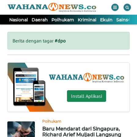
Nasional
Daerah
Polhukam
Kriminal
Ekuin
Sains-Te
WAHANA
Tutup
TV
Berita dengan tagar
#dpo
NASIONAL
DAERAH
POLHUKAM
Install Aplikasi
KRIMINAL
Polhukam
EKUIN
Baru Mendarat dari Singapura,
Richard Arief Muljadi Langsung