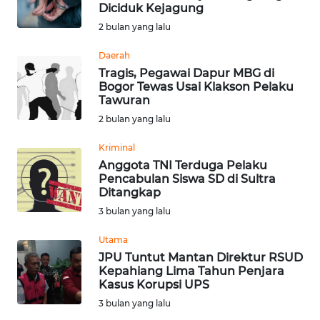
SAINS-TEKNO
Diciduk Kejagung
2 bulan yang lalu
KESEHATAN
Daerah
Tragis, Pegawai Dapur MBG di
Bogor Tewas Usai Klakson Pelaku
INTERNASIONAL
Tawuran
2 bulan yang lalu
SERBA-SERBI
Kriminal
Anggota TNI Terduga Pelaku
PENDIDIKAN
Pencabulan Siswa SD di Sultra
Ditangkap
OLAHRAGA
3 bulan yang lalu
Utama
OPINI
JPU Tuntut Mantan Direktur RSUD
Kepahiang Lima Tahun Penjara
Kasus Korupsi UPS
EDITORIAL
3 bulan yang lalu