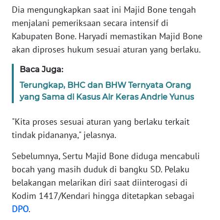
Dia mengungkapkan saat ini Majid Bone tengah
menjalani pemeriksaan secara intensif di
KARIR
Kabupaten Bone. Haryadi memastikan Majid Bone
akan diproses hukum sesuai aturan yang berlaku.
DISCLAIMER
Baca Juga:
Wahana
News
Terungkap, BHC dan BHW Ternyata Orang
Regional
yang Sama di Kasus Air Keras Andrie Yunus
WN
"Kita proses sesuai aturan yang berlaku terkait
SUMUT
tindak pidananya," jelasnya.
Sebelumnya, Sertu Majid Bone diduga mencabuli
WN
JAKARTA
bocah yang masih duduk di bangku SD. Pelaku
belakangan melarikan diri saat diinterogasi di
WN
Kodim 1417/Kendari hingga ditetapkan sebagai
JABAR
DPO
.