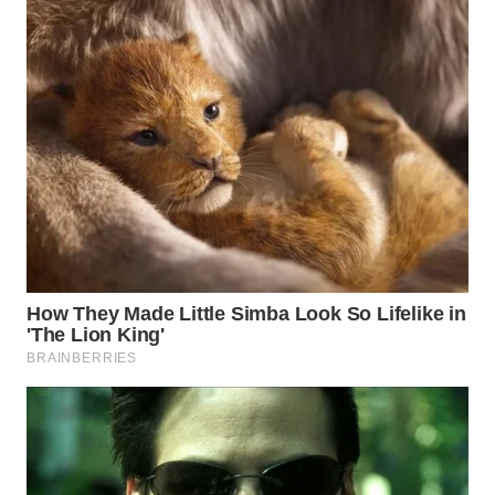
WN
NATUNA
WN
BINTAN
WN
MANDALIKA
WN
LIKUPANG
WN
LABUANBAJO
WN
BORNEO