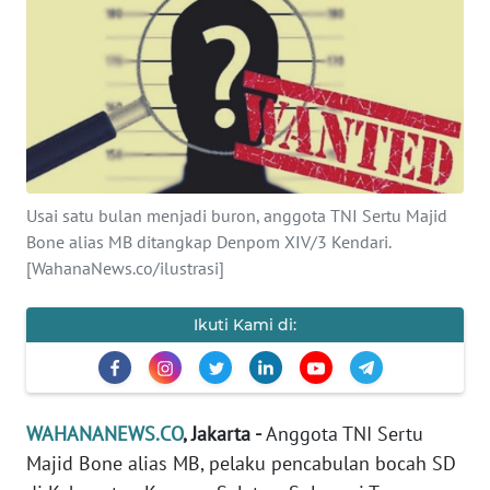
SAINS-TEKNO
KESEHATAN
INTERNASIONAL
SERBA-SERBI
Usai satu bulan menjadi buron, anggota TNI Sertu Majid
Bone alias MB ditangkap Denpom XIV/3 Kendari.
PENDIDIKAN
[WahanaNews.co/ilustrasi]
OLAHRAGA
Ikuti Kami di:
OPINI
WAHANANEWS.CO
, Jakarta -
Anggota TNI Sertu
EDITORIAL
Majid Bone alias MB, pelaku pencabulan bocah SD