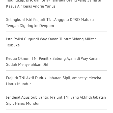
Terungkap, BHC dan BHW Ternyata Orang yang Sama di
Kasus Air Keras Andrie Yunus
WN
BABEL
Selingkuhi Istri Prajurit TNI, Anggota DPRD Maluku
Tengah Digiring ke Denpom
WN
SUMBAR
Istri Polisi Gugur di Way Kanan Tuntut Sidang Militer
WN
Terbuka
SUMSEL
Kedua Oknum TNI Pemilik Sabung Ayam di Way Kanan
WN
Sudah Menyerahkan Diri
BENGKULU
Prajurit TNI Aktif Duduki Jabatan Sipil, Amnesty: Mereka
WN
Harus Mundur
LAMPUNG
Jenderal Agus Subiyanto: Prajurit TNI yang Aktif di Jabatan
WN
Sipil Harus Mundur
JATENG