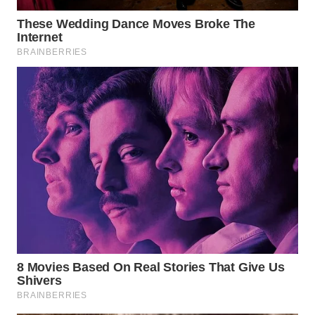
WN
PRIANGAN
TIMUR
WN
SEMARANG
WN
SOLO
WN
BOROBUDUR
WN
MADURA
WN
SURABAYA