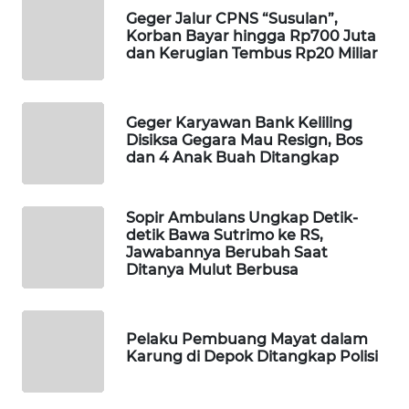
Geger Jalur CPNS “Susulan”,
WAHANA
Korban Bayar hingga Rp700 Juta
DESA
dan Kerugian Tembus Rp20 Miliar
WISATA
LAPAK
Geger Karyawan Bank Keliling
WAHANA
Disiksa Gegara Mau Resign, Bos
dan 4 Anak Buah Ditangkap
Wahana
Network
Sopir Ambulans Ungkap Detik-
detik Bawa Sutrimo ke RS,
KONSUMEN
Jawabannya Berubah Saat
LISTRIK
Ditanya Mulut Berbusa
MASYARAKAT
KELISTRIKAN
Pelaku Pembuang Mayat dalam
Karung di Depok Ditangkap Polisi
WALINKI
ID