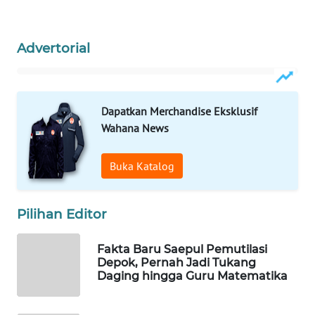
WAHANA
SPORT
Advertorial
WAHANA
UMKM
Dapatkan Merchandise Eksklusif
WAHANA
Wahana News
SELEB
Buka Katalog
WAHANA
PERSONA
Pilihan Editor
WAHANA
OTOMOTIF
Fakta Baru Saepul Pemutilasi
Depok, Pernah Jadi Tukang
Daging hingga Guru Matematika
WAHANA
HEALTH