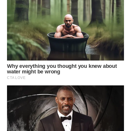
WN
SUMEDANG
WN
CIANJUR
WN
KEPULAUAN
SERIBU
WN
TANGERANG
WN
BINJAI
WN
CIREBON