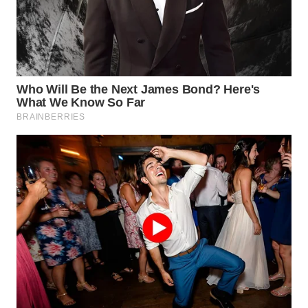
WN
INDRAMAYU
WN
KUNINGAN
WN
MAJALENGKA
WN
SUBANG
WN
SUKABUMI
WN
PURWAKARTA