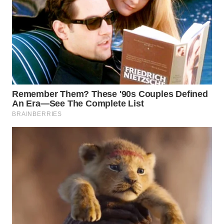
WN
TAPANULI
SELATAN
WN
TANJUNG
LESUNG
WN
KARO
WN
SIMALUNGUN
WN
LABUHANBATU
WN