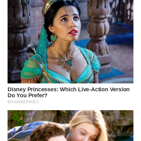
WN
MALUKU
WN
MALUT
WN
DAIRI
WN
DANAU
TOBA
WN
NIAS
WN
LANGKAT