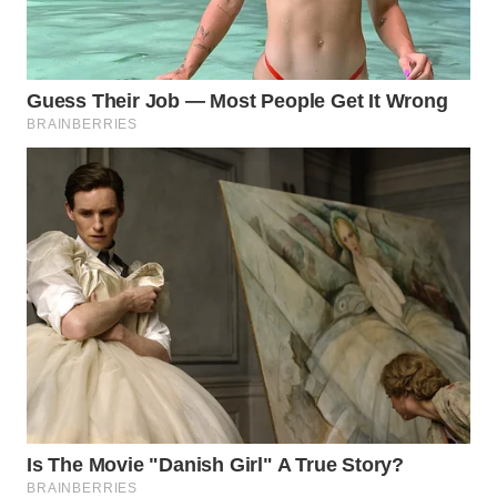
WAHANA
LISTRIK
WAHANA
TRAVEL
WAHANA
TV
WAHANANEWS
ID
WAHANANEWS
CO ID
WAHANANEWS
NET