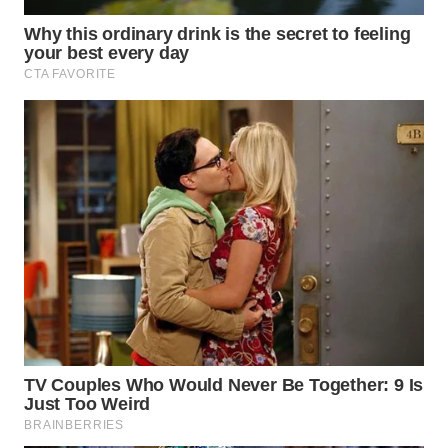
WN
KALTARA
WN
KALSEL
WN
KALTIM
WN
SULSEL
WN
GORONTALO
WN
SULUT