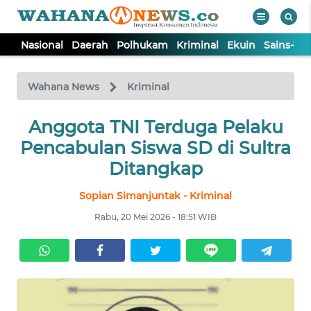
Nasional
Daerah
Polhukam
Kriminal
Ekuin
Sains-Te
WAHANA
Tutup
TV
Wahana News
Kriminal
NASIONAL
Anggota TNI Terduga Pelaku
Pencabulan Siswa SD di Sultra
DAERAH
Ditangkap
Sopian Simanjuntak - Kriminal
POLHUKAM
Rabu, 20 Mei 2026 - 18:51 WIB
KRIMINAL
EKUIN