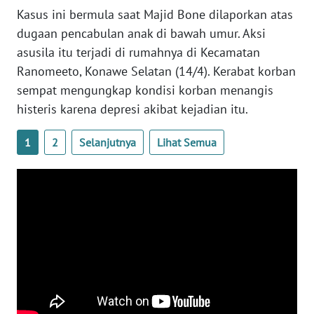
WN
Kasus ini bermula saat Majid Bone dilaporkan atas
BANTEN
dugaan pencabulan anak di bawah umur. Aksi
asusila itu terjadi di rumahnya di Kecamatan
WN
Ranomeeto, Konawe Selatan (14/4). Kerabat korban
NTT
sempat mengungkap kondisi korban menangis
histeris karena depresi akibat kejadian itu.
WN
KEPRI
1
2
Selanjutnya
Lihat Semua
WN
PAPUA
WN
PAPUA
BARAT
WN
RIAU