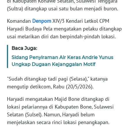
di Kabupaten Konawe Selatan, Sulawesi Tenggara
Informasi
(Sultra) ditangkap usai satu bulan menjadi buron.
INDEKS
Komandan
Denpom
XIV/3 Kendari Letkol CPM
BERITA
Haryadi Budaya Pela mengatakan pelaku ditangkap
usai melarikan diri dan berpindah-pindah lokasi.
KONTAK
KAMI
Baca Juga:
INFO
Sidang Penyiraman Air Keras Andrie Yunus
IKLAN
Ungkap Dugaan Kejanggalan Motif
"Sudah ditangkap tadi pagi (Selasa)," katanya
TENTANG
KAMI
mengutip detikcom, Rabu (20/5/2026).
Haryadi mengatakan Majid Bone ditangkap di
PEDOMAN
MEDIA
lokasi pelariannya di Kabupaten Bone, Sulawesi
SIBER
Selatan (Sulsel). Namun, Haryadi belum
menjelaskan secara rinci lokasi penangkapan.
REDAKSI