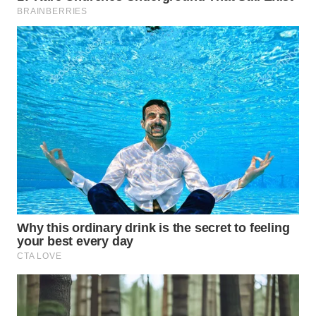
WN
BOGOR
WN
DEPOK
WN
TAPANULI
UTARA
WN
SAMOSIR
WN
PADANG
LAWAS