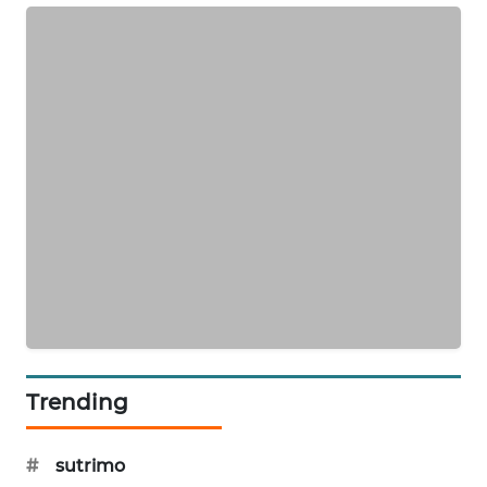
SIBARAGAS
NEWS
METRO
SIANTAR
NEWS
METRO
MEDAN
NEWS
METRO
JAKARTA
NEWS
Trending
KRT
NEWS
#
sutrimo