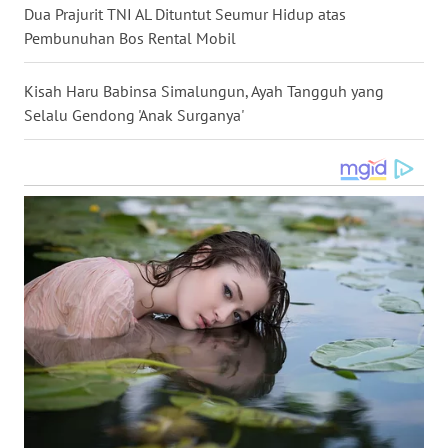
Dua Prajurit TNI AL Dituntut Seumur Hidup atas
WN
Pembunuhan Bos Rental Mobil
NUSANTARA
Kisah Haru Babinsa Simalungun, Ayah Tangguh yang
WN
Selalu Gendong 'Anak Surganya'
JOGJA
WN
JATIM
WN
BALI
WN
KALBAR
WN
KALTENG