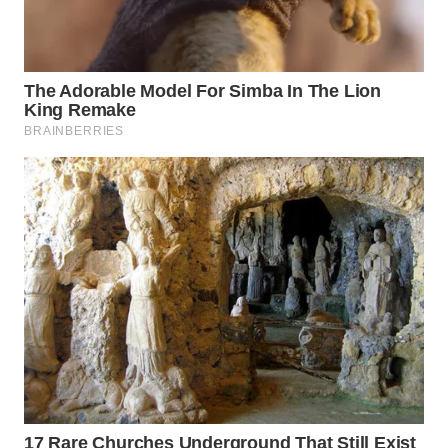
TAPANULI
TENGAH
WN DELI
SERDANG
WN
TEBING
TINGGI
WN
PAKPAK
WN
KARAWANG
WN
BEKASI