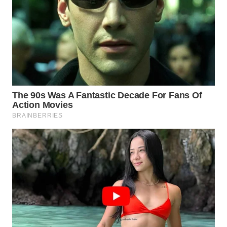
Wahana
Media
Group
WAHANA
NEWS
WAHANA
TANI
WAHANA
ADVOKAT
WAHANA
INFRASTRUKTUR
WAHANA
KONSUMEN