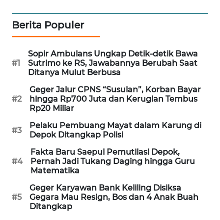
PORTAL
KONSUMEN
Berita Populer
FORWAMKI
Sopir Ambulans Ungkap Detik-detik Bawa
#1
Sutrimo ke RS, Jawabannya Berubah Saat
ALPERKLINAS
Ditanya Mulut Berbusa
Geger Jalur CPNS “Susulan”, Korban Bayar
FORJASIDA
#2
hingga Rp700 Juta dan Kerugian Tembus
Rp20 Miliar
TAMBANG
Pelaku Pembuang Mayat dalam Karung di
#3
NEWS
Depok Ditangkap Polisi
Fakta Baru Saepul Pemutilasi Depok,
SITUNGIR
#4
Pernah Jadi Tukang Daging hingga Guru
Matematika
NEWS
Geger Karyawan Bank Keliling Disiksa
SIDIKALANG
#5
Gegara Mau Resign, Bos dan 4 Anak Buah
Ditangkap
NEWS