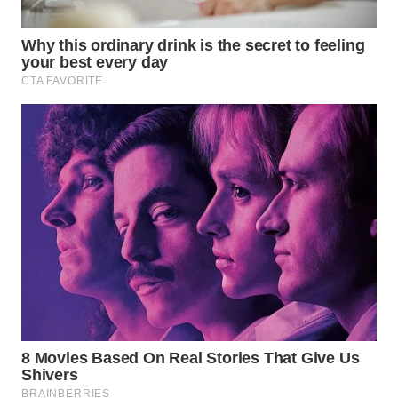
WN
TAPANULI
SELATAN
WN
TANJUNG
LESUNG
WN
KARO
WN
SIMALUNGUN
WN
LABUHANBATU
WN