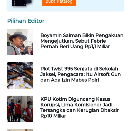
Buka Katalog
WAHANA
DESA
WISATA
Pilihan Editor
LAPAK
Boyamin Saiman Bikin Pengakuan
WAHANA
Mengejutkan, Sebut Febrie
Pernah Beri Uang Rp1,1 Miliar
Wahana
Network
Plot Twist 995 Senjata di Sekolah
Jaksel, Pengacara: Itu Airsoft Gun
KONSUMEN
dan Ada Izin Mabes Polri
LISTRIK
MASYARAKAT
KPU Kotim Diguncang Kasus
KELISTRIKAN
Korupsi, Lima Komisioner Jadi
Tersangka dan Kerugian Ditaksir
Rp10 Miliar
WALINKI
ID