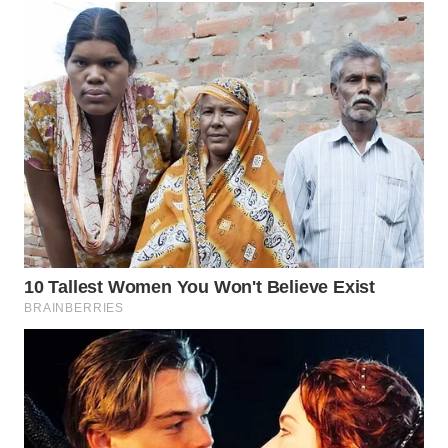
WAHANA
LISTRIK
WAHANA
TRAVEL
WAHANA
TV
WAHANANEWS
ID
WAHANANEWS
CO ID
WAHANANEWS
NET