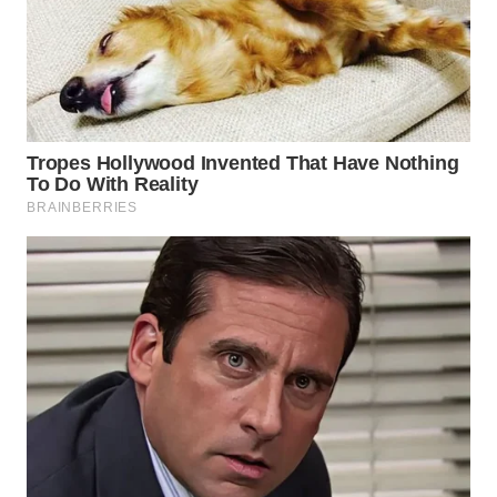
WN
NATUNA
WN
BINTAN
WN
MANDALIKA
WN
LIKUPANG
WN
LABUANBAJO
WN
BORNEO