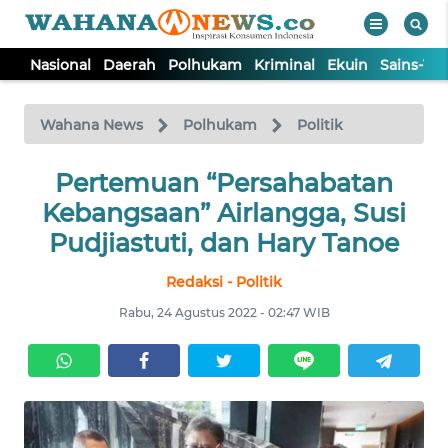
Nasional
Daerah
Polhukam
Kriminal
Ekuin
Sains-Te
WAHANA
Tutup
TV
Wahana News
Polhukam
Politik
NASIONAL
Pertemuan “Persahabatan
Kebangsaan” Airlangga, Susi
DAERAH
Pudjiastuti, dan Hary Tanoe
Redaksi - Politik
POLHUKAM
Rabu, 24 Agustus 2022 - 02:47 WIB
KRIMINAL
EKUIN