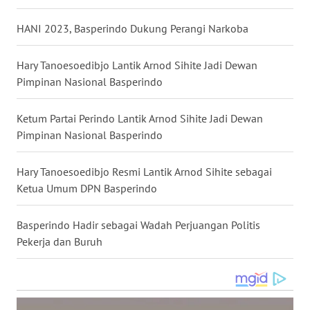
WN
HANI 2023, Basperindo Dukung Perangi Narkoba
NUSANTARA
Hary Tanoesoedibjo Lantik Arnod Sihite Jadi Dewan
WN
Pimpinan Nasional Basperindo
JOGJA
Ketum Partai Perindo Lantik Arnod Sihite Jadi Dewan
WN
JATIM
Pimpinan Nasional Basperindo
WN
Hary Tanoesoedibjo Resmi Lantik Arnod Sihite sebagai
BALI
Ketua Umum DPN Basperindo
WN
Basperindo Hadir sebagai Wadah Perjuangan Politis
KALBAR
Pekerja dan Buruh
WN
KALTENG