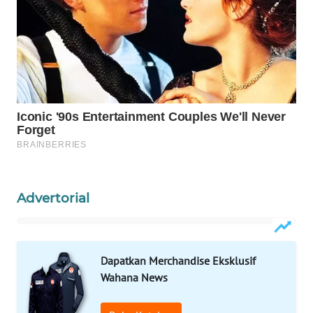
WAHANA
SPORT
WAHANA
UMKM
WAHANA
SELEB
WAHANA
PERSONA
Advertorial
WAHANA
OTOMOTIF
Dapatkan Merchandise Eksklusif
WAHANA
Wahana News
HEALTH