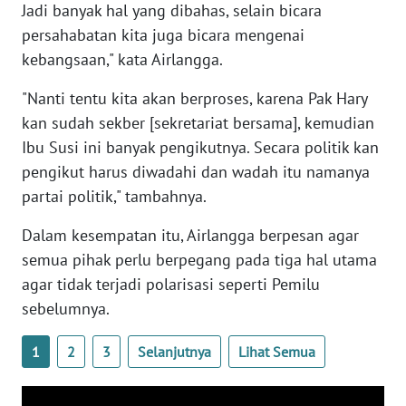
Jadi banyak hal yang dibahas, selain bicara
WN
persahabatan kita juga bicara mengenai
BANTEN
kebangsaan," kata Airlangga.
WN
"Nanti tentu kita akan berproses, karena Pak Hary
NTT
kan sudah sekber [sekretariat bersama], kemudian
Ibu Susi ini banyak pengikutnya. Secara politik kan
WN
KEPRI
pengikut harus diwadahi dan wadah itu namanya
partai politik," tambahnya.
WN
Dalam kesempatan itu, Airlangga berpesan agar
PAPUA
semua pihak perlu berpegang pada tiga hal utama
agar tidak terjadi polarisasi seperti Pemilu
WN
PAPUA
sebelumnya.
BARAT
1
2
3
Selanjutnya
Lihat Semua
WN
RIAU