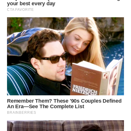
WN
INDRAMAYU
WN
KUNINGAN
WN
MAJALENGKA
WN
SUBANG
WN
SUKABUMI
WN
PURWAKARTA