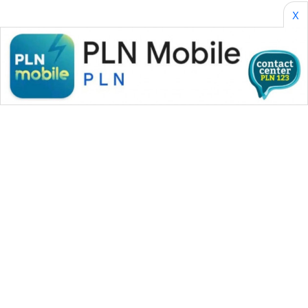
X
WAHANA MEDIA GROUP
|
|
|
WAHANA NEWS co
WAHANA TANI
WAHANA ADVOKAT
|
|
WAHANA INFRASTRUKTUR
WAHANA KONSUMEN