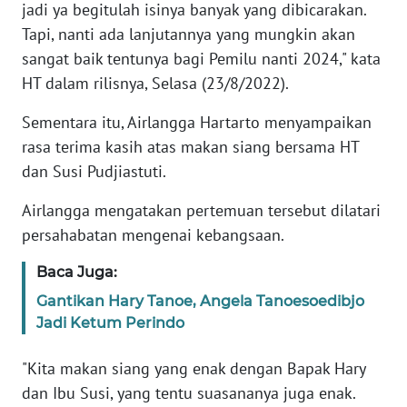
jadi ya begitulah isinya banyak yang dibicarakan.
Tapi, nanti ada lanjutannya yang mungkin akan
KARIR
sangat baik tentunya bagi Pemilu nanti 2024," kata
HT dalam rilisnya, Selasa (23/8/2022).
DISCLAIMER
Sementara itu, Airlangga Hartarto menyampaikan
Wahana
rasa terima kasih atas makan siang bersama HT
News
dan Susi Pudjiastuti.
Regional
Airlangga mengatakan pertemuan tersebut dilatari
WN
persahabatan mengenai kebangsaan.
SUMUT
Baca Juga:
WN
Gantikan Hary Tanoe, Angela Tanoesoedibjo
JAKARTA
Jadi Ketum Perindo
WN
"Kita makan siang yang enak dengan Bapak Hary
JABAR
dan Ibu Susi, yang tentu suasananya juga enak.