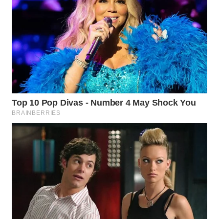
WN
BOGOR
WN
DEPOK
WN
TAPANULI
UTARA
WN
SAMOSIR
WN
PADANG
LAWAS