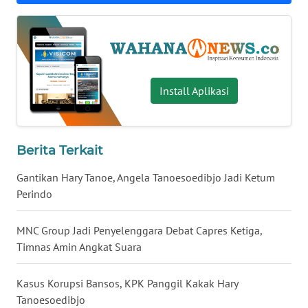
WN
BABEL
WN
SUMBAR
Install Aplikasi
WN
SUMSEL
Berita Terkait
WN
Gantikan Hary Tanoe, Angela Tanoesoedibjo Jadi Ketum
BENGKULU
Perindo
WN
MNC Group Jadi Penyelenggara Debat Capres Ketiga,
LAMPUNG
Timnas Amin Angkat Suara
WN
Kasus Korupsi Bansos, KPK Panggil Kakak Hary
JATENG
Tanoesoedibjo