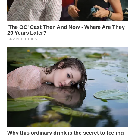
WN
SUMEDANG
WN
CIANJUR
WN
KEPULAUAN
SERIBU
WN
TANGERANG
WN
BINJAI
WN
CIREBON