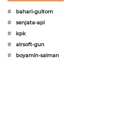
KARING
NEWS
#
bahari-gultom
#
senjata-api
JURNAL
#
kpk
MARITIM
#
airsoft-gun
HUMBANG
#
boyamin-saiman
NEWS
GARONGGANG
NEWS
FISUELRI
ID
ENERGI
NEWS