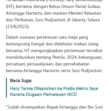
Informasi
(HT), bertemu dengan Ketua Umum Partai Golkar,
Airlangga Hartarto, dan mantan Menteri Kelautan
INDEKS
BERITA
dan Perikanan, Susi Pudjiastuti, di Jakarta, Selasa
(23/8/2022).
KONTAK
KAMI
Dalam suasana pertemuan satu meja yang
berlangsung hangat dan didahului makan siang
INFO
bersama, HT mengungkapkan pertemuan tersebut
IKLAN
mendiskusikan tentang Pemilu 2024, kebangsaan,
persatuan, persaudaraan, dan persahabatan
TENTANG
bersama Airlangga Hartarto serta Susi Pudjiastuti.
KAMI
Baca Juga:
PEDOMAN
Hary Tanoe Dilaporkan ke Polda Metro Jaya
MEDIA
Karena Dugaan Pemalsuan NCD
SIBER
"Sudah disampaikan Bapak Airlangga dan Ibu Susi
REDAKSI