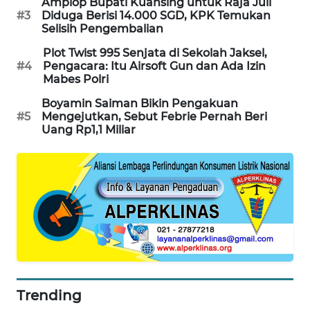
Amplop Bupati Kuansing untuk Raja Juli
#3
Diduga Berisi 14.000 SGD, KPK Temukan
SIBARAGAS
Selisih Pengembalian
NEWS
Plot Twist 995 Senjata di Sekolah Jaksel,
#4
Pengacara: Itu Airsoft Gun dan Ada Izin
METRO
Mabes Polri
SIANTAR
NEWS
Boyamin Saiman Bikin Pengakuan
#5
Mengejutkan, Sebut Febrie Pernah Beri
Uang Rp1,1 Miliar
METRO
MEDAN
NEWS
METRO
JAKARTA
NEWS
KRT
NEWS
Trending