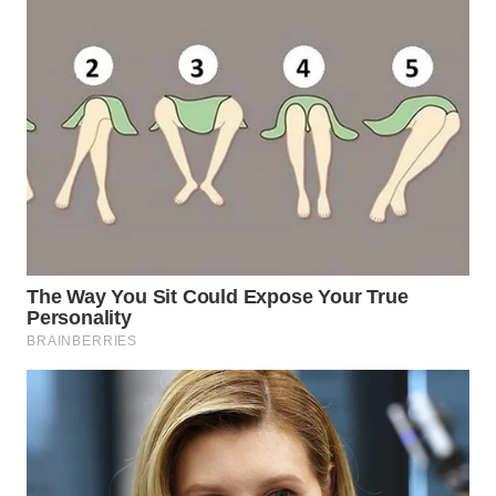
WN
KALTARA
WN
KALSEL
WN
KALTIM
WN
SULSEL
WN
GORONTALO
WN
SULUT