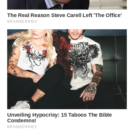
Wahana
Media
Group
WAHANA
NEWS
WAHANA
TANI
WAHANA
ADVOKAT
WAHANA
INFRASTRUKTUR
WAHANA
KONSUMEN