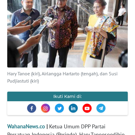
SAINS-TEKNO
KESEHATAN
INTERNASIONAL
SERBA-SERBI
PENDIDIKAN
Hary Tanoe (kiri), Airlangga Hartarto (tengah), dan Susi
Pudjiastuti (kiri)
OLAHRAGA
Ikuti Kami di:
OPINI
EDITORIAL
WahanaNews.co
|
Ketua Umum DPP Partai
Persatuan Indonesia (Perindo), Hary Tanoesoedibjo