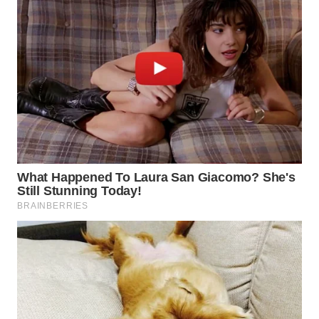
WN
PRIANGAN
TIMUR
WN
SEMARANG
WN
SOLO
WN
BOROBUDUR
WN
MADURA
WN
SURABAYA