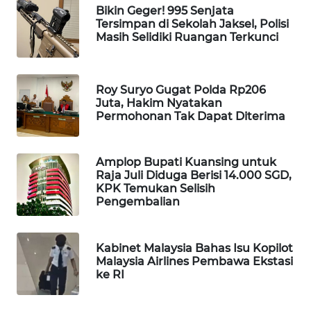
Bikin Geger! 995 Senjata
Tersimpan di Sekolah Jaksel, Polisi
MAWAKA
Masih Selidiki Ruangan Terkunci
ID
MARTABAT
Roy Suryo Gugat Polda Rp206
NET
Juta, Hakim Nyatakan
Permohonan Tak Dapat Diterima
PLN
WATCH
Amplop Bupati Kuansing untuk
Raja Juli Diduga Berisi 14.000 SGD,
MKLI
KPK Temukan Selisih
Pengembalian
LPKKI
Kabinet Malaysia Bahas Isu Kopilot
LKKI
Malaysia Airlines Pembawa Ekstasi
ke RI
KOPEKLIN