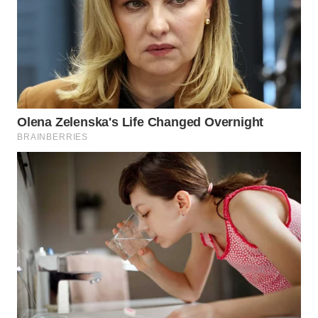
WN
MALUKU
WN
MALUT
WN
DAIRI
WN
DANAU
TOBA
WN
NIAS
WN
LANGKAT