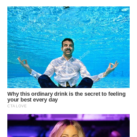
TAPANULI
TENGAH
WN DELI
SERDANG
WN
TEBING
TINGGI
WN
PAKPAK
WN
KARAWANG
WN
BEKASI