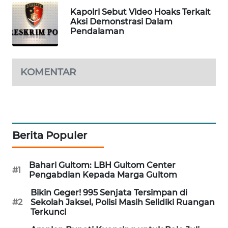
PORTAL
Kapolri Sebut Video Hoaks Terkait
KONSUMEN
Aksi Demonstrasi Dalam
Pendalaman
FORWAMKI
KOMENTAR
ALPERKLINAS
FORJASIDA
TAMBANG
Berita Populer
NEWS
Bahari Gultom: LBH Gultom Center
SITUNGIR
#1
Pengabdian Kepada Marga Gultom
NEWS
Bikin Geger! 995 Senjata Tersimpan di
#2
Sekolah Jaksel, Polisi Masih Selidiki Ruangan
SIDIKALANG
Terkunci
NEWS