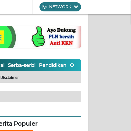
NETWORK
al
Serba-serbi
Pendidikan
Olahraga
Opini
Editoria
Disclaimer
erita Populer