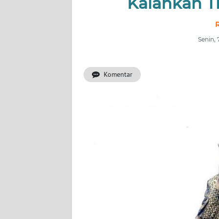
Kalahkan T
INDEKS
BERITA
R
Senin,
KONTAK
KAMI
Komentar
INFO
IKLAN
TENTANG
KAMI
PEDOMAN
MEDIA
SIBER
REDAKSI