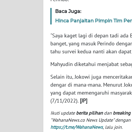
SERAMBI
Baca Juga:
WN
Hinca Panjaitan Pimpin Tim Pe
JAMBI
"Saya kaget lagi di depan tadi ada
WN
banget, yang masuk Perindo dengan
SULTRA
tahu survei kedua nanti akan dapat 
Mahyudin diketahui menjabat seba
WN
NTB
Selain itu, Jokowi juga menceritak
dengar di mana-mana. Menurut Joko
WN
SULTENG
yang dapat memengaruhi masyarakat
(7/11/2022).
[JP]
WN
Ikuti update
berita pilihan
dan
breaking
SULBAR
"WahanaNews.co News Update" dengan ins
https://t.me/WahanaNews
, lalu join.
WN