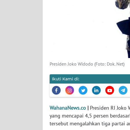
KARIR
DISCLAIMER
Wahana
News
Regional
WN
Presiden Joko Widodo (Foto: Dok. Net)
SUMUT
Ikuti Kami di:
WN
JAKARTA
WN
WahanaNews.co
|
Presiden RI Joko 
JABAR
yang mencapai 4,5 persen berdasar
tersebut mengalahkan tiga partai 
WN
BANTEN