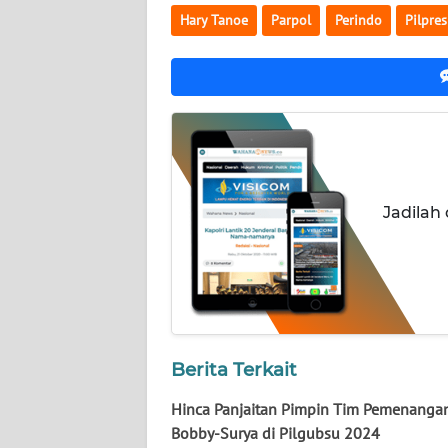
NUSANTARA
Hary Tanoe
Parpol
Perindo
Pilpres
WN
JOGJA
WN
JATIM
WN
Jadilah
BALI
WN
KALBAR
WN
Berita Terkait
KALTENG
Hinca Panjaitan Pimpin Tim Pemenanga
WN
Bobby-Surya di Pilgubsu 2024