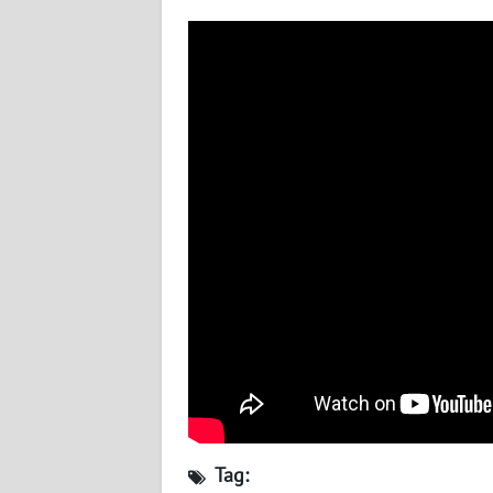
BABEL
WN
SUMBAR
WN
SUMSEL
WN
BENGKULU
WN
LAMPUNG
WN
JATENG
Tag:
WN