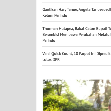
KALTARA
Gantikan Hary Tanoe, Angela Tanoesoedi
WN
Ketum Perindo
KALSEL
Thurman Hutapea, Bakal Calon Bupati T
WN
Berambisi Membawa Perubahan Melalui 
KALTIM
Perindo
WN
Versi Quick Count, 10 Parpol Ini Dipredik
SULSEL
Lolos DPR
WN
GORONTALO
WN
SULUT
WN
MALUKU