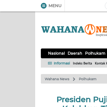
MENU
WAHANA
Tutup
TV
NASIONAL
DAERAH
POLHUKAM
KRIMINAL
EKUIN
SAINS-
KESEHATAN
INTERNASIONAL
Nasional
Daerah
Polhukam
TEKNO
Informasi
Indeks Berita
Kontak 
SERBA-
PENDIDIKAN
OLAHRAGA
OPINI
SERBI
Wahana News
Polhukam
EDITORIAL
Presiden Puji
Informasi