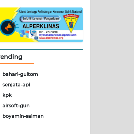
rending
bahari-gultom
senjata-api
kpk
airsoft-gun
boyamin-saiman