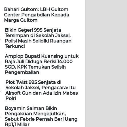
Bahari Gultom: LBH Gultom
Center Pengabdian Kepada
Marga Gultom
Bikin Geger! 995 Senjata
Tersimpan di Sekolah Jaksel,
2
Polisi Masih Selidiki Ruangan
Terkunci
Amplop Bupati Kuansing untuk
Raja Juli Diduga Berisi 14.000
3
SGD, KPK Temukan Selisih
Pengembalian
Plot Twist 995 Senjata di
Sekolah Jaksel, Pengacara: Itu
4
Airsoft Gun dan Ada Izin Mabes
Polri
Boyamin Saiman Bikin
Pengakuan Mengejutkan,
5
Sebut Febrie Pernah Beri Uang
Rp1,1 Miliar