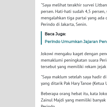
"Saya melihat terakhir survei Litb
persen. Hati-hati sudah 4,5 persen, s
WN
NTT
mengalahkan tiga partai yang ada d
Perindo di Jakarta, Senin.
WN
Baca Juga:
KEPRI
Perindo Umumkan Jajaran Peng
WN
PAPUA
Jokowi mengaku kaget dengan penc
memaklumi peningkatan suara Perin
WN
tersebut yang memiliki rekam jeja
PAPUA
BARAT
"Saya maklum setelah saya hadir di 
yang ditarik Pak Hary Tanoe (Ketua
WN
RIAU
Beberapa orang hebat itu, kata Jo
Zainul Majdi yang memiliki banyak
WN
Perindo.