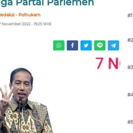
iga Partai Parlemen
edaksi - Polhukam
#1
 7 November 2022 - 19:25 WIB
#
#
#
#