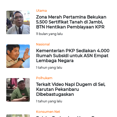
Informasi
Utama
INDEKS
Zona Merah Pertamina Bekukan
BERITA
5.500 Sertifikat Tanah di Jambi,
BTN Hentikan Pembiayaan KPR
KONTAK
11 bulan yang lalu
KAMI
Nasional
Kementerian PKP Sediakan 4.000
INFO
Rumah Subsidi untuk ASN Empat
IKLAN
Lembaga Negara
1 tahun yang lalu
TENTANG
KAMI
Polhukam
Terkait Video Napi Dugem di Sel,
Karutan Pekanbaru
PEDOMAN
Dibebastugaskan
MEDIA
1 tahun yang lalu
SIBER
Konsumen Net
REDAKSI