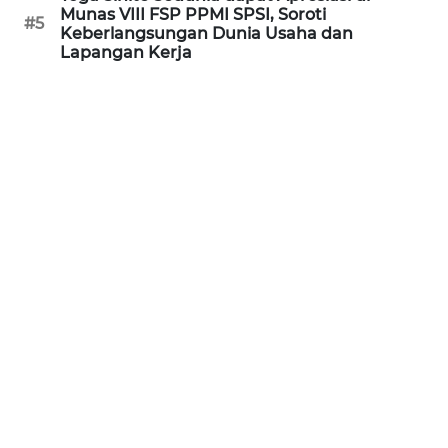
Munas VIII FSP PPMI SPSI, Soroti
WN
#5
Keberlangsungan Dunia Usaha dan
KALTARA
Lapangan Kerja
WN
KALSEL
WN
KALTIM
WN
SULSEL
WN
GORONTALO
WN
SULUT