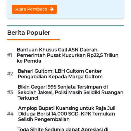
WN
Suara Pembaca
NUSANTARA
WN
Berita Populer
JOGJA
Bantuan Khusus Gaji ASN Daerah,
WN
#1
Pemerintah Pusat Kucurkan Rp22,5 Triliun
JATIM
ke Pemda
Bahari Gultom: LBH Gultom Center
WN
#2
Pengabdian Kepada Marga Gultom
BALI
Bikin Geger! 995 Senjata Tersimpan di
#3
Sekolah Jaksel, Polisi Masih Selidiki Ruangan
WN
Terkunci
KALBAR
Amplop Bupati Kuansing untuk Raja Juli
#4
Diduga Berisi 14.000 SGD, KPK Temukan
WN
Selisih Pengembalian
KALTENG
Toga Sihite Sedunia dapat Apresiasi di