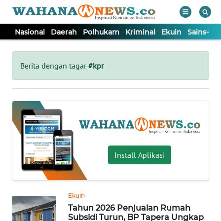
Nasional
Daerah
Polhukam
Kriminal
Ekuin
Sains-Te
WAHANA
Tutup
TV
Berita dengan tagar
#kpr
NASIONAL
DAERAH
POLHUKAM
Install Aplikasi
KRIMINAL
Ekuin
EKUIN
Tahun 2026 Penjualan Rumah
Subsidi Turun, BP Tapera Ungkap