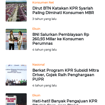
Konsumen Net
WN
Dirut BTN Katakan KPR Syariah
Paling Diminati Konsumen MBR
SERAMBI
3 tahun yang lalu
WN
Ekuin
JAMBI
BNI Salurkan Pembiayaan Rp
260,93 Miliar ke Konsumen
WN
Perumnas
SULTRA
4 tahun yang lalu
WN
NTB
Nasional
Berkat Program KPR Subsidi Mitra
Driver, Gojek Raih Penghargaan
WN
PUPR
SULTENG
4 tahun yang lalu
WN
Ekuin
SULBAR
Hati-hati! Banyak Pengajuan KPR