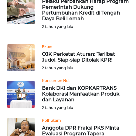
Pelaku Perbankan Harap Program
Pemerintah Dukung
Pertumbuhan Kredit di Tengah
KARIR
Daya Beli Lemah
2 tahun yang lalu
DISCLAIMER
Wahana
Ekuin
News
OJK Perketat Aturan: Terlibat
Regional
Judol, Siap-siap Ditolak KPR!
2 tahun yang lalu
WN
SUMUT
Konsumen Net
Bank DKI dan KOPKARTRANS
Kolaborasi Manfaatkan Produk
WN
dan Layanan
JAKARTA
2 tahun yang lalu
WN
Polhukam
JABAR
Anggota DPR Fraksi PKS Minta
Evaluasi Program Tapera