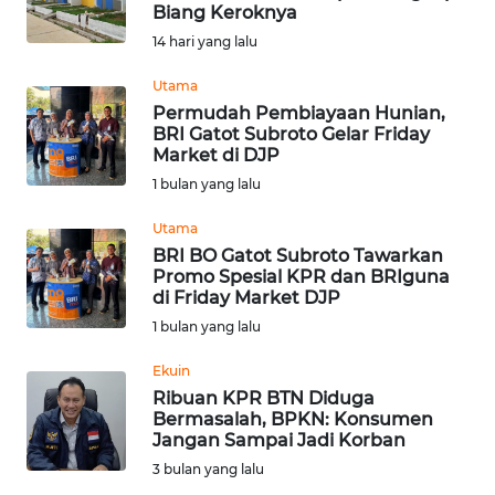
SAINS-TEKNO
Biang Keroknya
14 hari yang lalu
KESEHATAN
Utama
Permudah Pembiayaan Hunian,
BRI Gatot Subroto Gelar Friday
INTERNASIONAL
Market di DJP
1 bulan yang lalu
SERBA-SERBI
Utama
BRI BO Gatot Subroto Tawarkan
PENDIDIKAN
Promo Spesial KPR dan BRIguna
di Friday Market DJP
OLAHRAGA
1 bulan yang lalu
Ekuin
OPINI
Ribuan KPR BTN Diduga
Bermasalah, BPKN: Konsumen
Jangan Sampai Jadi Korban
EDITORIAL
3 bulan yang lalu