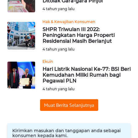
Ditolak Gara-gara Pinjol
WN
4 tahun yang lalu
BABEL
Hak & Kewajiban Konsumen
SHPR Triwulan III 2022:
WN
Peningkatan Harga Properti
SUMBAR
Residensial Masih Berlanjut
4 tahun yang lalu
WN
SUMSEL
Ekuin
Hari Listrik Nasional Ke-77: BSI Beri
Kemudahan Miliki Rumah bagi
WN
Pegawai PLN
BENGKULU
4 tahun yang lalu
WN
Muat Berita Selanjutnya
LAMPUNG
WN
JATENG
Kirimkan masukan dan tanggapan anda sebagai
konsumen kepada kami.