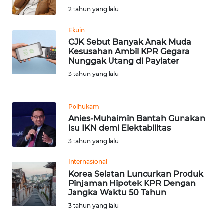
WN
2 tahun yang lalu
BANTEN
Ekuin
OJK Sebut Banyak Anak Muda
WN
Kesusahan Ambil KPR Gegara
NTT
Nunggak Utang di Paylater
3 tahun yang lalu
WN
KEPRI
Polhukam
WN
Anies-Muhaimin Bantah Gunakan
Isu IKN demi Elektabilitas
PAPUA
3 tahun yang lalu
WN
Internasional
PAPUA
Korea Selatan Luncurkan Produk
BARAT
Pinjaman Hipotek KPR Dengan
Jangka Waktu 50 Tahun
WN
3 tahun yang lalu
RIAU