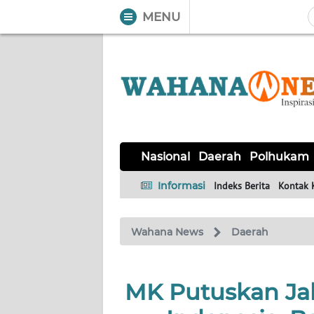
MENU
WAHANA
Tutup
TV
NASIONAL
DAERAH
POLHUKAM
KRIMINAL
EKUIN
SAINS-
KESEHATAN
INTERNASIONAL
Nasional
Daerah
Polhukam
TEKNO
Informasi
Indeks Berita
Kontak 
SERBA-
PENDIDIKAN
OLAHRAGA
OPINI
SERBI
Wahana News
Daerah
EDITORIAL
MK Putuskan Jak
Informasi