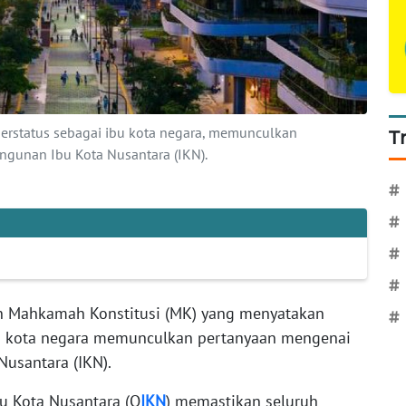
erstatus sebagai ibu kota negara, memunculkan
T
gunan Ibu Kota Nusantara (IKN).
#
#
#
#
n Mahkamah Konstitusi (MK) yang menyatakan
#
ibu kota negara memunculkan pertanyaan mengenai
Nusantara (IKN).
bu Kota Nusantara (O
IKN
) memastikan seluruh