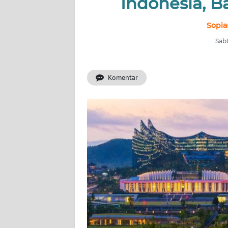
Indonesia, 
INDEKS
BERITA
Sopia
Sabt
KONTAK
KAMI
Komentar
INFO
IKLAN
TENTANG
KAMI
PEDOMAN
MEDIA
SIBER
REDAKSI