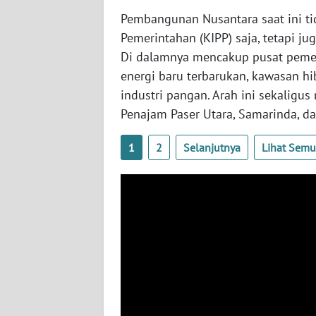
BABEL
Pembangunan Nusantara saat ini ti
Pemerintahan (KIPP) saja, tetapi j
WN
Di dalamnya mencakup pusat pemeri
SUMBAR
energi baru terbarukan, kawasan hib
industri pangan. Arah ini sekalig
WN
SUMSEL
Penajam Paser Utara, Samarinda, da
1
2
Selanjutnya
Lihat Sem
WN
BENGKULU
WN
LAMPUNG
WN
JATENG
WN