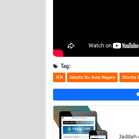
NUSANTARA
WN
JOGJA
WN
JATIM
WN
Tag:
BALI
IKN
Jakarta Ibu Kota Negara
Otorita 
WN
KALBAR
WN
KALTENG
WN
Jadilah