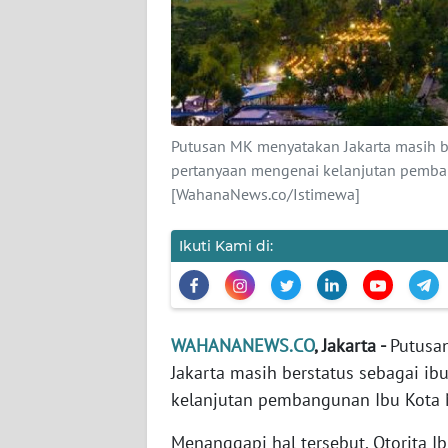
KARIR
DISCLAIMER
Wahana
News
Putusan MK menyatakan Jakarta masih b
Regional
pertanyaan mengenai kelanjutan pemban
[WahanaNews.co/Istimewa]
WN
SUMUT
Ikuti Kami di:
WN
JAKARTA
WAHANANEWS.CO
, Jakarta -
Putusa
WN
Jakarta masih berstatus sebagai 
JABAR
kelanjutan pembangunan Ibu Kota 
WN
Menanggapi hal tersebut, Otorita I
BANTEN