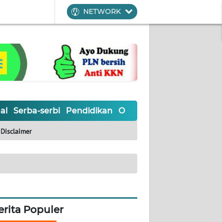
NETWORK
al
Serba-serbi
Pendidikan
Olahraga
Opini
Editoria
Disclaimer
erita Populer