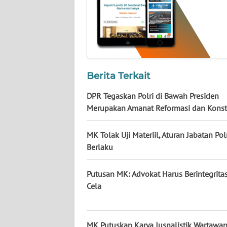
KALTARA
WN
KALSEL
WN
Berita Terkait
KALTIM
DPR Tegaskan Polri di Bawah Presiden
WN
Merupakan Amanat Reformasi dan Konsti
SULSEL
MK Tolak Uji Materiil, Aturan Jabatan Pol
WN
Berlaku
GORONTALO
Putusan MK: Advokat Harus Berintegrita
WN
Cela
SULUT
WN
MK Putuskan Karya Jusnalistik Wartawan
MALUKU