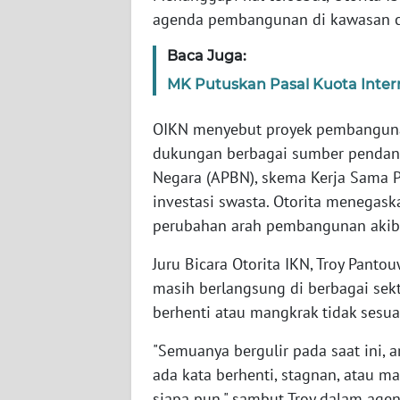
agenda pembangunan di kawasan cal
WN
Baca Juga:
NTT
MK Putuskan Pasal Kuota Inte
WN
OIKN menyebut proyek pembangunan
KEPRI
dukungan berbagai sumber pendana
Negara (APBN), skema Kerja Sama 
WN
PAPUA
investasi swasta. Otorita menegas
perubahan arah pembangunan akiba
WN
Juru Bicara Otorita IKN, Troy Pan
PAPUA
BARAT
masih berlangsung di berbagai sek
berhenti atau mangkrak tidak sesua
WN
RIAU
"Semuanya bergulir pada saat ini, 
ada kata berhenti, stagnan, atau ma
WN
siapa pun," sambut Troy dalam age