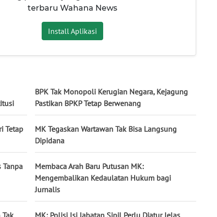
terbaru Wahana News
Install Aplikasi
BPK Tak Monopoli Kerugian Negara, Kejagung
tusi
Pastikan BPKP Tetap Berwenang
ri Tetap
MK Tegaskan Wartawan Tak Bisa Langsung
Dipidana
s Tanpa
Membaca Arah Baru Putusan MK:
Mengembalikan Kedaulatan Hukum bagi
Jurnalis
 Tak
MK: Polisi Isi Jabatan Sipil Perlu Diatur Jelas