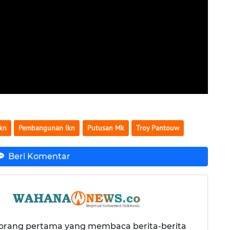
Ikn
Pembangunan Ikn
Putusan Mk
Troy Pantouw
Beri Komentar
 orang pertama yang membaca berita-berita