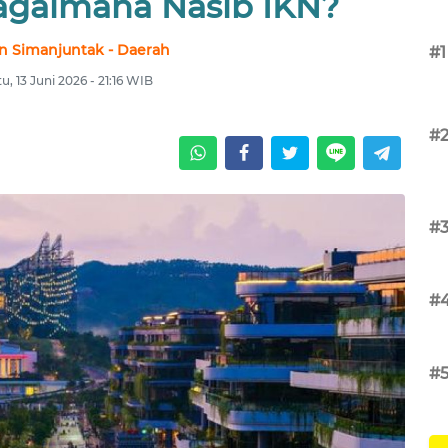
Bagaimana Nasib IKN?
n Simanjuntak - Daerah
#1
u, 13 Juni 2026 - 21:16 WIB
#
#
#
#