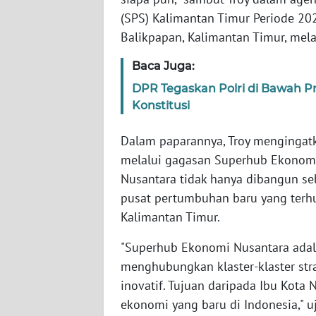
SERAMBI
(SPS) Kalimantan Timur Periode 20
Balikpapan, Kalimantan Timur, mela
WN
JAMBI
Baca Juga:
DPR Tegaskan Polri di Bawah 
WN
Konstitusi
SULTRA
Dalam paparannya, Troy mengingat
WN
melalui gagasan Superhub Ekonomi
NTB
Nusantara tidak hanya dibangun seb
pusat pertumbuhan baru yang terhu
WN
Kalimantan Timur.
SULTENG
"Superhub Ekonomi Nusantara ada
WN
menghubungkan klaster-klaster st
SULBAR
inovatif. Tujuan daripada Ibu Kot
ekonomi yang baru di Indonesia," u
WN