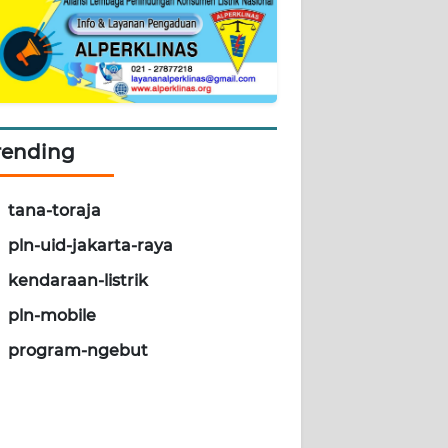
rending
tana-toraja
pln-uid-jakarta-raya
kendaraan-listrik
pln-mobile
program-ngebut