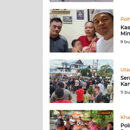
BABEL
WN
Pol
SUMBAR
Kas
Min
WN
9 bu
SUMSEL
WN
BENGKULU
Ut
Ser
WN
Kan
LAMPUNG
11 b
WN
JATENG
Kha
Pol
WN