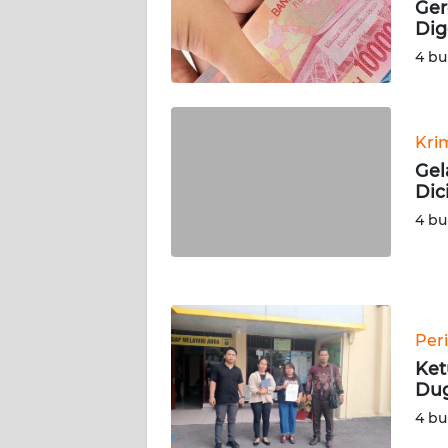
Ger
SERAMBI
Dig
4 bu
WN
JAMBI
WN
Kri
SULTRA
Gel
Dic
WN
4 bu
NTB
WN
SULTENG
Per
WN
Ket
SULBAR
Du
4 bu
WN