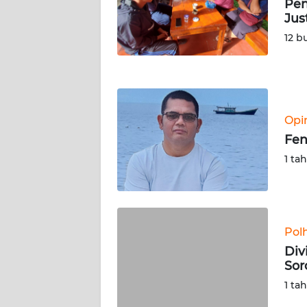
Pen
NUSANTARA
Jus
12 b
WN
JOGJA
WN
JATIM
Opi
Fen
WN
BALI
1 ta
WN
KALBAR
Pol
WN
Div
KALTENG
Sor
1 ta
WN