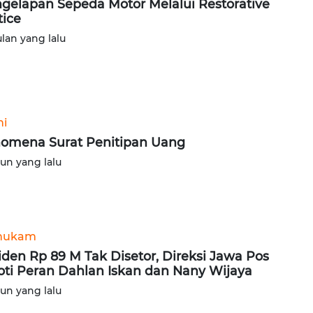
gelapan Sepeda Motor Melalui Restorative
tice
ulan yang lalu
ni
omena Surat Penitipan Uang
hun yang lalu
hukam
iden Rp 89 M Tak Disetor, Direksi Jawa Pos
oti Peran Dahlan Iskan dan Nany Wijaya
hun yang lalu