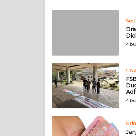
WN
Ser
NTT
Dra
Did
WN
KEPRI
4 bu
WN
PAPUA
Ut
FSB
WN
Dug
PAPUA
Adh
BARAT
4 bu
WN
RIAU
Kri
Jan
WN