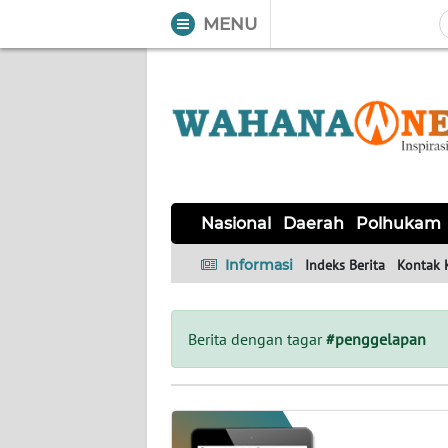
MENU
WAHANA
Tutup
TV
NASIONAL
DAERAH
POLHUKAM
KRIMINAL
EKUIN
SAINS-
KESEHATAN
INTERNASIONAL
Nasional
Daerah
Polhukam
TEKNO
Informasi
Indeks Berita
Kontak 
SERBA-
PENDIDIKAN
OLAHRAGA
OPINI
SERBI
Berita dengan tagar
#penggelapan
EDITORIAL
Informasi