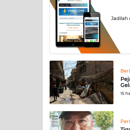
INDEKS
BERITA
Jadilah
KONTAK
KAMI
INFO
IKLAN
TENTANG
Ber
KAMI
Pej
Gel
PEDOMAN
15 h
MEDIA
SIBER
REDAKSI
Per
Tig