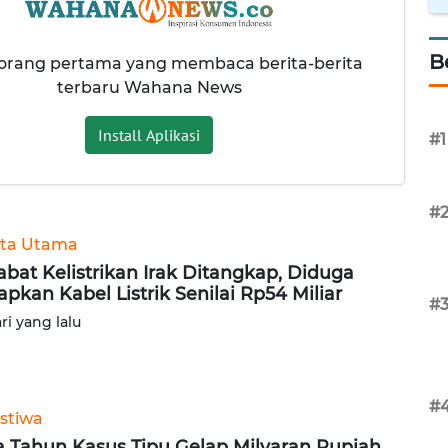
B
 orang pertama yang membaca berita-berita
terbaru Wahana News
Install Aplikasi
#1
#
ita Utama
abat Kelistrikan Irak Ditangkap, Diduga
apkan Kabel Listrik Senilai Rp54 Miliar
#
ari yang lalu
#
istiwa
a Tahun Kasus Tipu Gelap Milyaran Rupiah