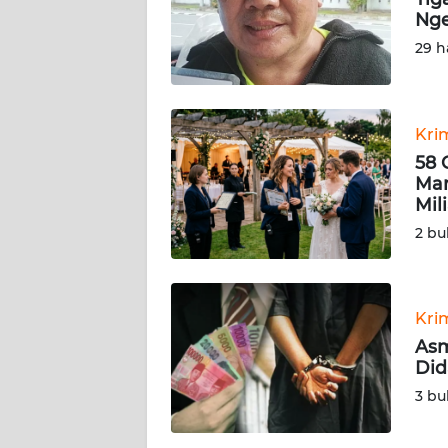
KARIR
Nge
29 h
DISCLAIMER
Wahana
News
Kri
Regional
58 
Mar
WN
Mil
SUMUT
2 bu
WN
JAKARTA
Kri
Asm
WN
Did
JABAR
3 bu
WN
BANTEN