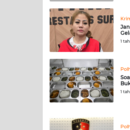
KALTARA
WN
Kri
KALSEL
Jan
Gel
WN
1 ta
KALTIM
WN
SULSEL
Pol
Soa
WN
Buk
GORONTALO
1 ta
WN
SULUT
WN
Pol
MALUKU