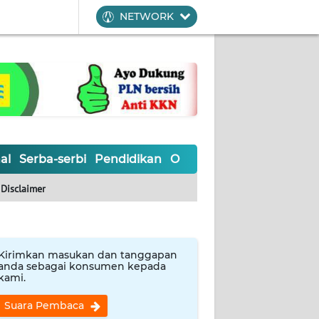
NETWORK
al
Serba-serbi
Pendidikan
Olahraga
Opini
Editoria
Disclaimer
Kirimkan masukan dan tanggapan
anda sebagai konsumen kepada
kami.
Suara Pembaca