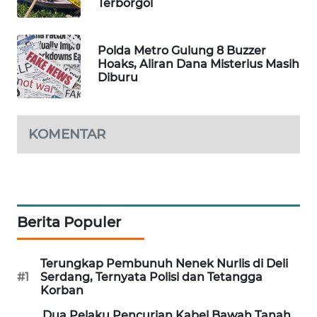
Terborgol
PORTAL
KONSUMEN
Polda Metro Gulung 8 Buzzer
Hoaks, Aliran Dana Misterius Masih
FORWAMKI
Diburu
ALPERKLINAS
KOMENTAR
FORJASIDA
TAMBANG
NEWS
Berita Populer
SITUNGIR
NEWS
Terungkap Pembunuh Nenek Nurlis di Deli
#1
Serdang, Ternyata Polisi dan Tetangga
SIDIKALANG
Korban
NEWS
Dua Pelaku Pencurian Kabel Bawah Tanah