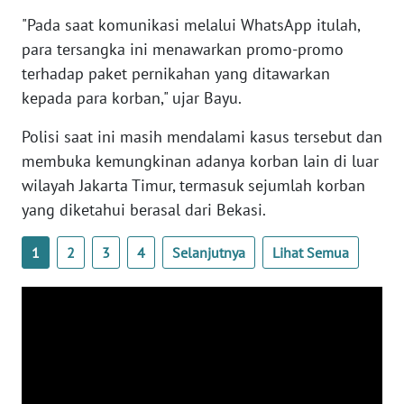
"Pada saat komunikasi melalui WhatsApp itulah,
WN
para tersangka ini menawarkan promo-promo
SERAMBI
terhadap paket pernikahan yang ditawarkan
kepada para korban," ujar Bayu.
WN
JAMBI
Polisi saat ini masih mendalami kasus tersebut dan
membuka kemungkinan adanya korban lain di luar
WN
SULTRA
wilayah Jakarta Timur, termasuk sejumlah korban
yang diketahui berasal dari Bekasi.
WN
NTB
1
2
3
4
Selanjutnya
Lihat Semua
WN
SULTENG
WN
SULBAR