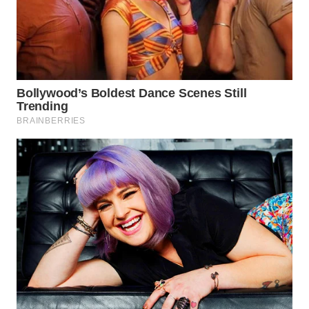
WN
MALUKU
WN
MALUT
WN
DAIRI
WN
DANAU
TOBA
WN
NIAS
WN
LANGKAT