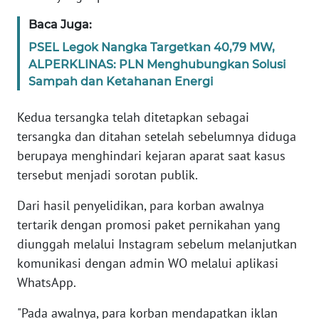
Baca Juga:
KARIR
PSEL Legok Nangka Targetkan 40,79 MW,
ALPERKLINAS: PLN Menghubungkan Solusi
DISCLAIMER
Sampah dan Ketahanan Energi
Wahana
Kedua tersangka telah ditetapkan sebagai
News
Regional
tersangka dan ditahan setelah sebelumnya diduga
berupaya menghindari kejaran aparat saat kasus
WN
tersebut menjadi sorotan publik.
SUMUT
Dari hasil penyelidikan, para korban awalnya
tertarik dengan promosi paket pernikahan yang
WN
JAKARTA
diunggah melalui Instagram sebelum melanjutkan
komunikasi dengan admin WO melalui aplikasi
WN
WhatsApp.
JABAR
"Pada awalnya, para korban mendapatkan iklan