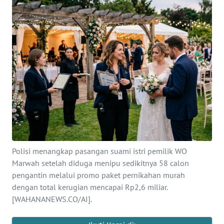
SAINS-TEKNO
KESEHATAN
INTERNASIONAL
SERBA-SERBI
PENDIDIKAN
OLAHRAGA
Polisi menangkap pasangan suami istri pemilik WO
Marwah setelah diduga menipu sedikitnya 58 calon
OPINI
pengantin melalui promo paket pernikahan murah
dengan total kerugian mencapai Rp2,6 miliar.
[WAHANANEWS.CO/AI].
EDITORIAL