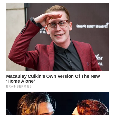
WN
PRIANGAN
TIMUR
WN
SEMARANG
WN
SOLO
WN
BOROBUDUR
WN
MADURA
WN
SURABAYA