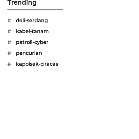
Trending
KARING
NEWS
#
deli-serdang
JURNAL
#
kabel-tanam
MARITIM
#
patroli-cyber
HUMBANG
#
pencurian
NEWS
#
kapolsek-ciracas
GARONGGANG
NEWS
FISUELRI
ID
ENERGI
NEWS