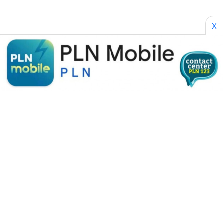
X
WAHANA MEDIA GROUP
|
|
|
WAHANA NEWS co
WAHANA TANI
WAHANA ADVOKAT