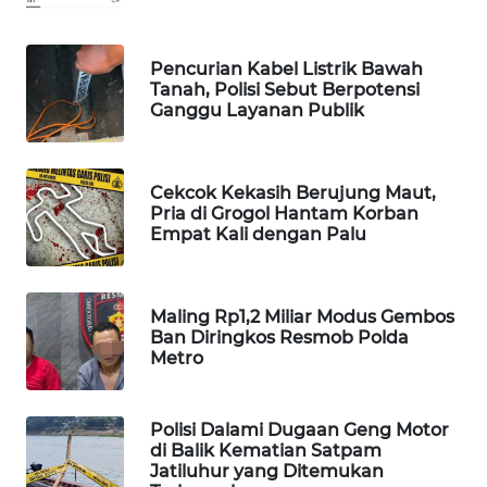
MAWAKA
ID
Pencurian Kabel Listrik Bawah
Tanah, Polisi Sebut Berpotensi
Ganggu Layanan Publik
MARTABAT
NET
Cekcok Kekasih Berujung Maut,
PLN
Pria di Grogol Hantam Korban
WATCH
Empat Kali dengan Palu
MKLI
Maling Rp1,2 Miliar Modus Gembos
LPKKI
Ban Diringkos Resmob Polda
Metro
LKKI
Polisi Dalami Dugaan Geng Motor
di Balik Kematian Satpam
KOPEKLIN
Jatiluhur yang Ditemukan