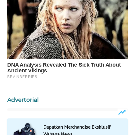
WAHANA
SPORT
WAHANA
UMKM
WAHANA
SELEB
WAHANA
PERSONA
WAHANA
Advertorial
OTOMOTIF
WAHANA
HEALTH
Dapatkan Merchandise Eksklusif
Wahana News