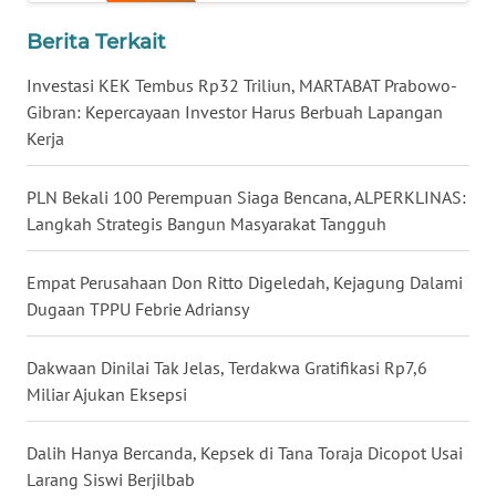
WN
Berita Terkait
NUSANTARA
Investasi KEK Tembus Rp32 Triliun, MARTABAT Prabowo-
WN
Gibran: Kepercayaan Investor Harus Berbuah Lapangan
JOGJA
Kerja
WN
PLN Bekali 100 Perempuan Siaga Bencana, ALPERKLINAS:
JATIM
Langkah Strategis Bangun Masyarakat Tangguh
WN
Empat Perusahaan Don Ritto Digeledah, Kejagung Dalami
BALI
Dugaan TPPU Febrie Adriansy
WN
Dakwaan Dinilai Tak Jelas, Terdakwa Gratifikasi Rp7,6
KALBAR
Miliar Ajukan Eksepsi
WN
Dalih Hanya Bercanda, Kepsek di Tana Toraja Dicopot Usai
KALTENG
Larang Siswi Berjilbab