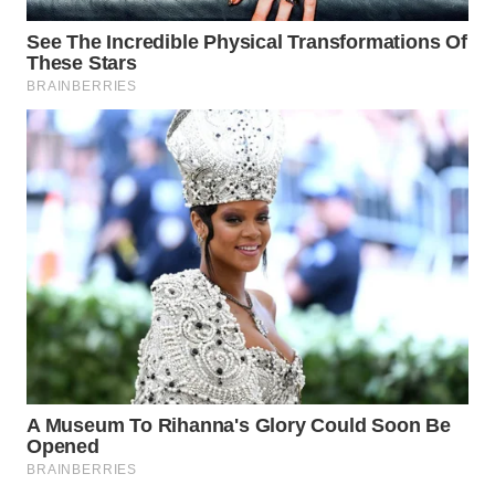
WN
TAPANULI
SELATAN
WN
TANJUNG
LESUNG
WN
KARO
WN
SIMALUNGUN
WN
LABUHANBATU
WN