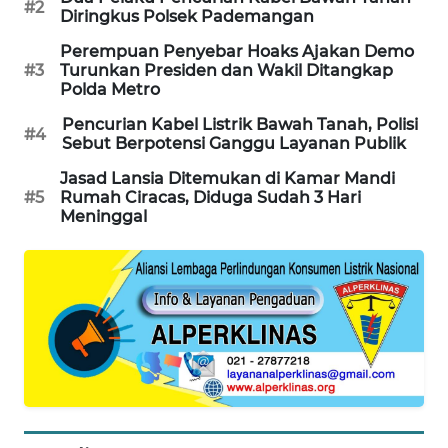
#2
Diringkus Polsek Pademangan
SIBARAGAS
NEWS
Perempuan Penyebar Hoaks Ajakan Demo
#3
Turunkan Presiden dan Wakil Ditangkap
Polda Metro
METRO
SIANTAR
Pencurian Kabel Listrik Bawah Tanah, Polisi
#4
NEWS
Sebut Berpotensi Ganggu Layanan Publik
Jasad Lansia Ditemukan di Kamar Mandi
METRO
#5
Rumah Ciracas, Diduga Sudah 3 Hari
Meninggal
MEDAN
NEWS
METRO
JAKARTA
NEWS
KRT
NEWS