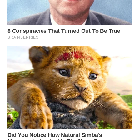
Wahana
Media
Group
WAHANA
NEWS
WAHANA
TANI
WAHANA
ADVOKAT
WAHANA
INFRASTRUKTUR
WAHANA
KONSUMEN