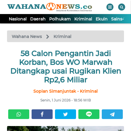
Nasional
Daerah
Polhukam
Kriminal
Ekuin
Sains-Te
WAHANA
Tutup
TV
Wahana News
Kriminal
NASIONAL
58 Calon Pengantin Jadi
Korban, Bos WO Marwah
DAERAH
Ditangkap usai Rugikan Klien
Rp2,6 Miliar
POLHUKAM
Sopian Simanjuntak - Kriminal
Senin, 1 Juni 2026 - 18:56 WIB
KRIMINAL
EKUIN