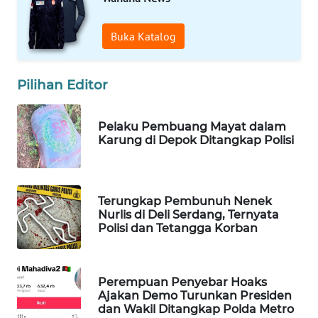
WAHANA
DESA
Buka Katalog
WISATA
LAPAK
Pilihan Editor
WAHANA
Pelaku Pembuang Mayat dalam
Wahana
Karung di Depok Ditangkap Polisi
Network
KONSUMEN
LISTRIK
Terungkap Pembunuh Nenek
Nurlis di Deli Serdang, Ternyata
Polisi dan Tetangga Korban
MASYARAKAT
KELISTRIKAN
Perempuan Penyebar Hoaks
WALINKI
Ajakan Demo Turunkan Presiden
ID
dan Wakil Ditangkap Polda Metro