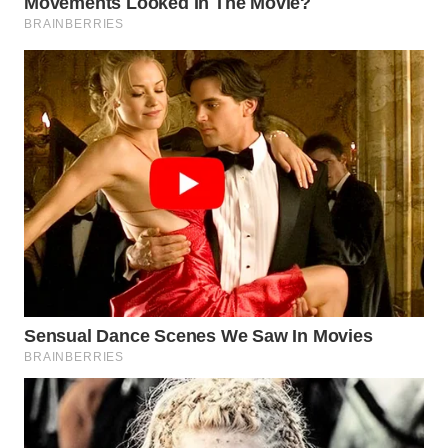
WAHANA
LISTRIK
WAHANA
TRAVEL
WAHANA
TV
WAHANANEWS
ID
WAHANANEWS
CO ID
WAHANANEWS
NET