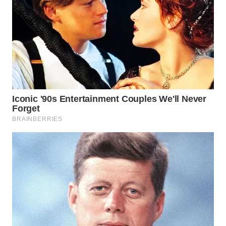
WN
NATUNA
WN
BINTAN
WN
MANDALIKA
WN
LIKUPANG
WN
LABUANBAJO
WN
BORNEO