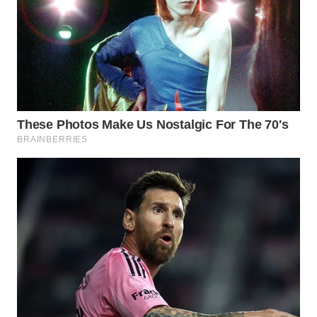
WN
SUMEDANG
WN
CIANJUR
WN
KEPULAUAN
SERIBU
WN
TANGERANG
WN
BINJAI
WN
CIREBON