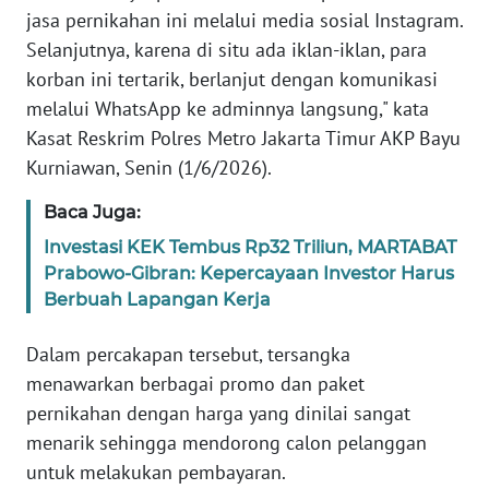
WN
jasa pernikahan ini melalui media sosial Instagram.
BANTEN
Selanjutnya, karena di situ ada iklan-iklan, para
korban ini tertarik, berlanjut dengan komunikasi
WN
melalui WhatsApp ke adminnya langsung," kata
NTT
Kasat Reskrim Polres Metro Jakarta Timur AKP Bayu
Kurniawan, Senin (1/6/2026).
WN
KEPRI
Baca Juga:
Investasi KEK Tembus Rp32 Triliun, MARTABAT
WN
Prabowo-Gibran: Kepercayaan Investor Harus
PAPUA
Berbuah Lapangan Kerja
WN
Dalam percakapan tersebut, tersangka
PAPUA
menawarkan berbagai promo dan paket
BARAT
pernikahan dengan harga yang dinilai sangat
menarik sehingga mendorong calon pelanggan
WN
RIAU
untuk melakukan pembayaran.