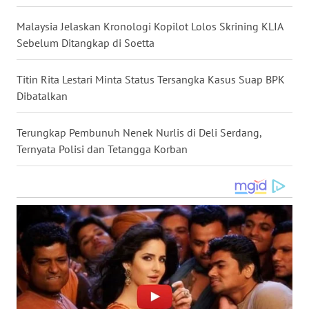
WN
Malaysia Jelaskan Kronologi Kopilot Lolos Skrining KLIA
KALTARA
Sebelum Ditangkap di Soetta
WN
Titin Rita Lestari Minta Status Tersangka Kasus Suap BPK
KALSEL
Dibatalkan
WN
KALTIM
Terungkap Pembunuh Nenek Nurlis di Deli Serdang,
Ternyata Polisi dan Tetangga Korban
WN
SULSEL
WN
GORONTALO
WN
SULUT