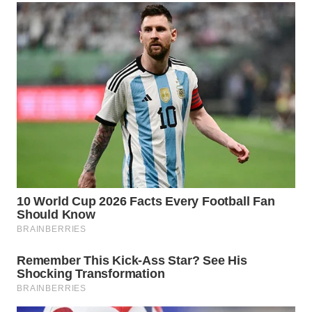
TAPANULI
TENGAH
WN DELI
SERDANG
WN
TEBING
TINGGI
WN
PAKPAK
WN
KARAWANG
WN
BEKASI