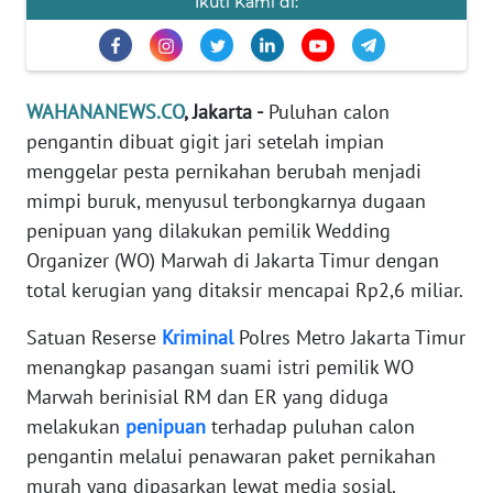
Ikuti Kami di:
Informasi
INDEKS
BERITA
WAHANANEWS.CO
, Jakarta -
Puluhan calon
KONTAK
pengantin dibuat gigit jari setelah impian
KAMI
menggelar pesta pernikahan berubah menjadi
mimpi buruk, menyusul terbongkarnya dugaan
INFO
penipuan yang dilakukan pemilik Wedding
IKLAN
Organizer (WO) Marwah di Jakarta Timur dengan
total kerugian yang ditaksir mencapai Rp2,6 miliar.
TENTANG
KAMI
Satuan Reserse
Kriminal
Polres Metro Jakarta Timur
menangkap pasangan suami istri pemilik WO
PEDOMAN
Marwah berinisial RM dan ER yang diduga
MEDIA
melakukan
penipuan
terhadap puluhan calon
SIBER
pengantin melalui penawaran paket pernikahan
murah yang dipasarkan lewat media sosial.
REDAKSI