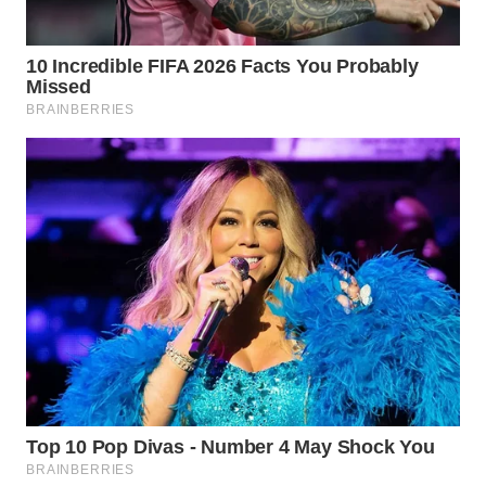
WN
INDRAMAYU
WN
KUNINGAN
WN
MAJALENGKA
WN
SUBANG
WN
SUKABUMI
WN
PURWAKARTA