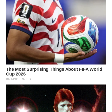
WN
BOGOR
WN
DEPOK
WN
TAPANULI
UTARA
WN
SAMOSIR
WN
PADANG
LAWAS