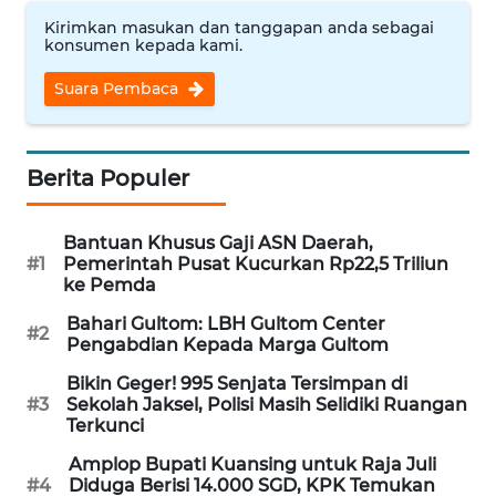
Kirimkan masukan dan tanggapan anda sebagai
WN
konsumen kepada kami.
NUSANTARA
Suara Pembaca
WN
JOGJA
Berita Populer
WN
JATIM
Bantuan Khusus Gaji ASN Daerah,
#1
Pemerintah Pusat Kucurkan Rp22,5 Triliun
WN
ke Pemda
BALI
Bahari Gultom: LBH Gultom Center
#2
Pengabdian Kepada Marga Gultom
WN
KALBAR
Bikin Geger! 995 Senjata Tersimpan di
#3
Sekolah Jaksel, Polisi Masih Selidiki Ruangan
Terkunci
WN
KALTENG
Amplop Bupati Kuansing untuk Raja Juli
#4
Diduga Berisi 14.000 SGD, KPK Temukan