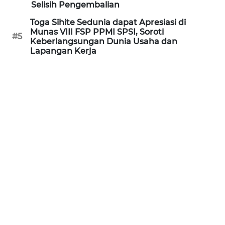
Selisih Pengembalian
WN
KALTARA
Toga Sihite Sedunia dapat Apresiasi di
Munas VIII FSP PPMI SPSI, Soroti
#5
Keberlangsungan Dunia Usaha dan
WN
Lapangan Kerja
KALSEL
WN
KALTIM
WN
SULSEL
WN
GORONTALO
WN
SULUT