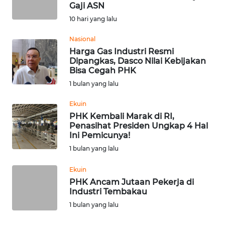
SAINS-TEKNO
Gaji ASN
10 hari yang lalu
KESEHATAN
Nasional
Harga Gas Industri Resmi
Dipangkas, Dasco Nilai Kebijakan
INTERNASIONAL
Bisa Cegah PHK
1 bulan yang lalu
SERBA-SERBI
Ekuin
PHK Kembali Marak di RI,
PENDIDIKAN
Penasihat Presiden Ungkap 4 Hal
Ini Pemicunya!
OLAHRAGA
1 bulan yang lalu
Ekuin
OPINI
PHK Ancam Jutaan Pekerja di
Industri Tembakau
EDITORIAL
1 bulan yang lalu