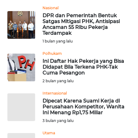
Informasi
Nasional
DPR dan Pemerintah Bentuk
INDEKS
Satgas Mitigasi PHK, Antisipasi
BERITA
Ancaman 55 Ribu Pekerja
Terdampak
KONTAK
1 bulan yang lalu
KAMI
Polhukam
Ini Daftar Hak Pekerja yang Bisa
INFO
Didapat Bila Terkena PHK-Tak
IKLAN
Cuma Pesangon
2 bulan yang lalu
TENTANG
KAMI
Internasional
Dipecat Karena Suami Kerja di
Perusahaan Kompetitor, Wanita
PEDOMAN
Ini Menang Rp1,75 Miliar
MEDIA
SIBER
3 bulan yang lalu
Utama
REDAKSI