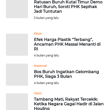
Ratusan Buruh Kutai Timur Demo
Hari Buruh, Soroti PHK Sepihak
Jadi Tuntutan
KARIR
3 bulan yang lalu
DISCLAIMER
Ekuin
Wahana
Efek Harga Plastik “Terbang”,
News
Ancaman PHK Massal Menanti di
Regional
RI
4 bulan yang lalu
WN
SUMUT
Nasional
Bos Buruh Ingatkan Gelombang
PHK, Siaga 3 Bulan
WN
JAKARTA
4 bulan yang lalu
Opini
WN
Tambang Mati, Rakyat Tercekik:
JABAR
Ketika Negara Gagal Hadir di Jalan
Houling