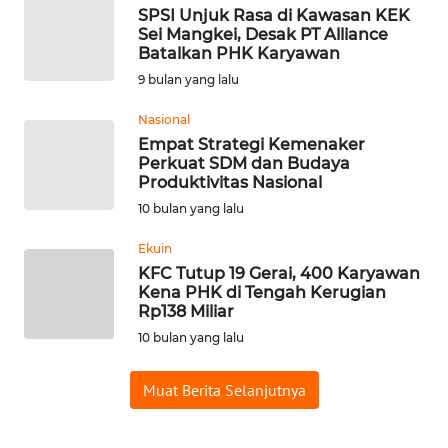
SPSI Unjuk Rasa di Kawasan KEK
WN
Sei Mangkei, Desak PT Alliance
BABEL
Batalkan PHK Karyawan
9 bulan yang lalu
WN
Nasional
SUMBAR
Empat Strategi Kemenaker
Perkuat SDM dan Budaya
WN
Produktivitas Nasional
SUMSEL
10 bulan yang lalu
Ekuin
WN
BENGKULU
KFC Tutup 19 Gerai, 400 Karyawan
Kena PHK di Tengah Kerugian
Rp138 Miliar
WN
10 bulan yang lalu
LAMPUNG
Muat Berita Selanjutnya
WN
JATENG