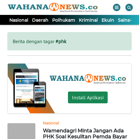
Nasional
Daerah
Polhukam
Kriminal
Ekuin
Sains-Te
WAHANA
Tutup
TV
Berita dengan tagar
#phk
NASIONAL
DAERAH
POLHUKAM
Install Aplikasi
KRIMINAL
Nasional
EKUIN
Wamendagri Minta Jangan Ada
PHK Soal Kesulitan Pemda Bayar