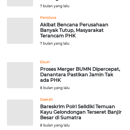
WN
7 bulan yang lalu
BANTEN
Peristiwa
Akibat Bencana Perusahaan
WN
Banyak Tutup, Masyarakat
NTT
Terancam PHK
7 bulan yang lalu
WN
KEPRI
Ekuin
Proses Merger BUMN Dipercepat,
WN
Danantara Pastikan Jamin Tak
PAPUA
ada PHK
8 bulan yang lalu
WN
PAPUA
Daerah
BARAT
Bareskrim Polri Selidiki Temuan
Kayu Gelondongan Terseret Banjir
Besar di Sumatra
WN
RIAU
8 bulan yang lalu