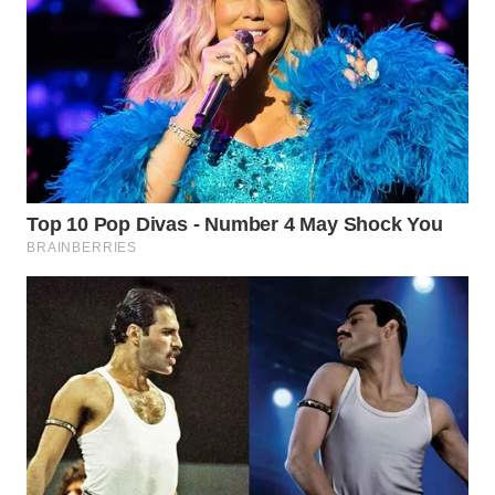
WN
NATUNA
WN
BINTAN
WN
MANDALIKA
WN
LIKUPANG
WN
LABUANBAJO
WN
BORNEO