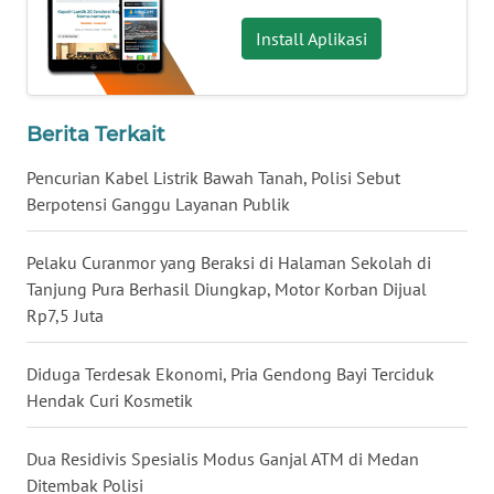
WN
Install Aplikasi
BABEL
WN
Berita Terkait
SUMBAR
Pencurian Kabel Listrik Bawah Tanah, Polisi Sebut
WN
Berpotensi Ganggu Layanan Publik
SUMSEL
Pelaku Curanmor yang Beraksi di Halaman Sekolah di
WN
Tanjung Pura Berhasil Diungkap, Motor Korban Dijual
BENGKULU
Rp7,5 Juta
WN
Diduga Terdesak Ekonomi, Pria Gendong Bayi Terciduk
LAMPUNG
Hendak Curi Kosmetik
WN
Dua Residivis Spesialis Modus Ganjal ATM di Medan
JATENG
Ditembak Polisi