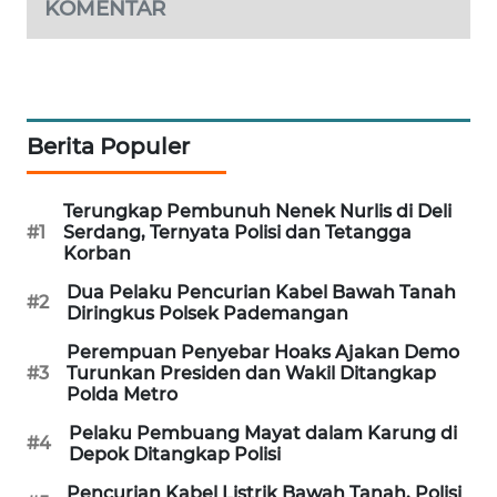
KOMENTAR
MAWAKA
ID
MARTABAT
Berita Populer
NET
PLN
Terungkap Pembunuh Nenek Nurlis di Deli
WATCH
#1
Serdang, Ternyata Polisi dan Tetangga
Korban
MKLI
Dua Pelaku Pencurian Kabel Bawah Tanah
#2
Diringkus Polsek Pademangan
LPKKI
Perempuan Penyebar Hoaks Ajakan Demo
#3
Turunkan Presiden dan Wakil Ditangkap
Polda Metro
LKKI
Pelaku Pembuang Mayat dalam Karung di
#4
Depok Ditangkap Polisi
KOPEKLIN
Pencurian Kabel Listrik Bawah Tanah, Polisi