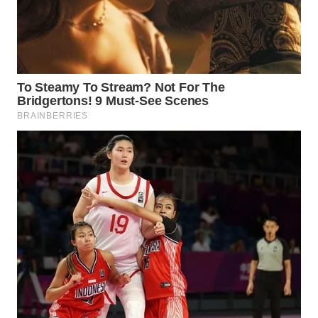
WN
MALUKU
WN
MALUT
WN
DAIRI
WN
DANAU
TOBA
WN
NIAS
WN
LANGKAT