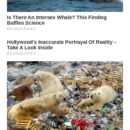
WN
SUMEDANG
WN
CIANJUR
WN
KEPULAUAN
SERIBU
WN
TANGERANG
WN
BINJAI
WN
CIREBON