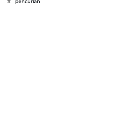
#
pencurian
SIBARAGAS
NEWS
METRO
SIANTAR
NEWS
METRO
MEDAN
NEWS
METRO
JAKARTA
NEWS
KRT
NEWS