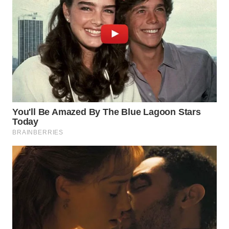
WN
KALTARA
WN
KALSEL
WN
KALTIM
WN
SULSEL
WN
GORONTALO
WN
SULUT