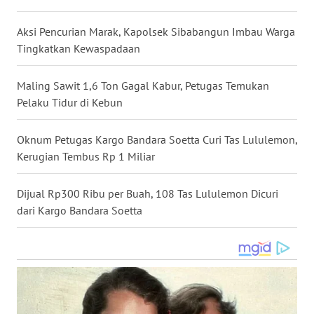
WN
Aksi Pencurian Marak, Kapolsek Sibabangun Imbau Warga
NUSANTARA
Tingkatkan Kewaspadaan
WN
JOGJA
Maling Sawit 1,6 Ton Gagal Kabur, Petugas Temukan
Pelaku Tidur di Kebun
WN
JATIM
Oknum Petugas Kargo Bandara Soetta Curi Tas Lululemon,
Kerugian Tembus Rp 1 Miliar
WN
BALI
Dijual Rp300 Ribu per Buah, 108 Tas Lululemon Dicuri
dari Kargo Bandara Soetta
WN
KALBAR
WN
KALTENG