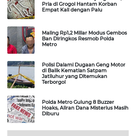
Pria di Grogol Hantam Korban
WAHANA
Empat Kali dengan Palu
DESA
WISATA
Maling Rp1,2 Miliar Modus Gembos
LAPAK
Ban Diringkos Resmob Polda
WAHANA
Metro
Wahana
Network
Polisi Dalami Dugaan Geng Motor
di Balik Kematian Satpam
Jatiluhur yang Ditemukan
KONSUMEN
Terborgol
LISTRIK
MASYARAKAT
Polda Metro Gulung 8 Buzzer
KELISTRIKAN
Hoaks, Aliran Dana Misterius Masih
Diburu
WALINKI
ID