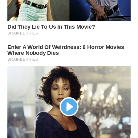
Wahana
Media
Group
WAHANA
NEWS
WAHANA
TANI
WAHANA
ADVOKAT
WAHANA
INFRASTRUKTUR
WAHANA
KONSUMEN