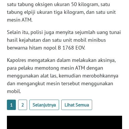
satu tabung oksigen ukuran 50 kilogram, satu
WN
BANTEN
tabung elpiji ukuran tiga kilogram, dan satu unit
mesin ATM.
WN
Selain itu, polisi juga menyita sejumlah uang tunai
NTT
hasil kejahatan dan satu unit mobil minibus
berwarna hitam nopol B 1768 EOV.
WN
KEPRI
Kapolres mengatakan dalam melakukan aksinya,
para pelaku memotong mesin ATM dengan
WN
PAPUA
menggunakan alat las, kemudian merobohkannya
dan mengangkut mesin tersebut menggunakan
WN
mobil.
PAPUA
BARAT
1
2
Selanjutnya
Lihat Semua
WN
RIAU