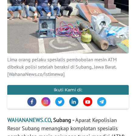
SAINS-TEKNO
KESEHATAN
INTERNASIONAL
SERBA-SERBI
Lima orang pelaku spesialis pembobolan mesin ATM
dibekuk polisi setelah beraksi di Subang, Jawa Barat.
PENDIDIKAN
[WahanaNews.co/Istimewa]
OLAHRAGA
Ikuti Kami di:
OPINI
WAHANANEWS.CO
, Subang -
Aparat Kepolisian
EDITORIAL
Resor Subang menangkap komplotan spesialis