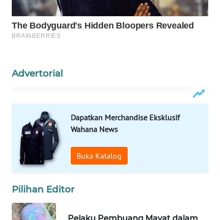
WAHANA
LISTRIK
WAHANA
TRAVEL
Advertorial
WAHANA
TV
Dapatkan Merchandise Eksklusif
WAHANANEWS
Wahana News
ID
Buka Katalog
WAHANANEWS
CO ID
Pilihan Editor
WAHANANEWS
NET
Pelaku Pembuang Mayat dalam