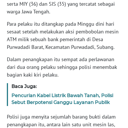
serta MIY (36) dan SIS (35) yang tercatat sebagai
warga Jawa Tengah.
KARIR
Para pelaku itu ditangkap pada Minggu dini hari
DISCLAIMER
sesaat setelah melakukan aksi pembobolan mesin
ATM milik sebuah bank pemerintah di Desa
Wahana
Purwadadi Barat, Kecamatan Purwadadi, Subang.
News
Regional
Dalam penangkapan itu sempat ada perlawanan
dari dua orang pelaku sehingga polisi menembak
WN
bagian kaki kiri pelaku.
SUMUT
Baca Juga:
WN
Pencurian Kabel Listrik Bawah Tanah, Polisi
JAKARTA
Sebut Berpotensi Ganggu Layanan Publik
WN
Polisi juga menyita sejumlah barang bukti dalam
JABAR
penangkapan itu, antara lain satu unit mesin las,