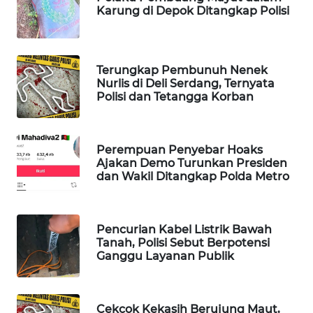
Karung di Depok Ditangkap Polisi
WAHANA
SPORT
WAHANA
Terungkap Pembunuh Nenek
Nurlis di Deli Serdang, Ternyata
UMKM
Polisi dan Tetangga Korban
WAHANA
SELEB
Perempuan Penyebar Hoaks
Ajakan Demo Turunkan Presiden
WAHANA
dan Wakil Ditangkap Polda Metro
PERSONA
WAHANA
Pencurian Kabel Listrik Bawah
OTOMOTIF
Tanah, Polisi Sebut Berpotensi
Ganggu Layanan Publik
WAHANA
HEALTH
Cekcok Kekasih Berujung Maut,