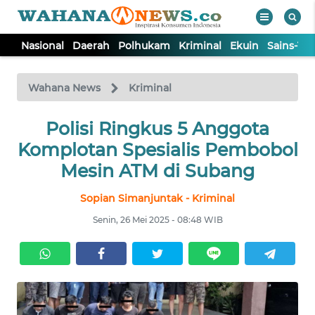
Nasional
Daerah
Polhukam
Kriminal
Ekuin
Sains-Te
WAHANA
Tutup
TV
Wahana News
Kriminal
NASIONAL
Polisi Ringkus 5 Anggota
Komplotan Spesialis Pembobol
DAERAH
Mesin ATM di Subang
Sopian Simanjuntak - Kriminal
POLHUKAM
Senin, 26 Mei 2025 - 08:48 WIB
KRIMINAL
EKUIN