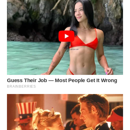
TAPANULI
TENGAH
WN DELI
SERDANG
WN
TEBING
TINGGI
WN
PAKPAK
WN
KARAWANG
WN
BEKASI