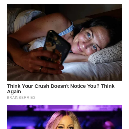
WN
PRIANGAN
TIMUR
WN
SEMARANG
WN
SOLO
WN
BOROBUDUR
WN
MADURA
WN
SURABAYA