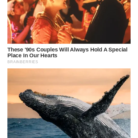
WN
BOGOR
WN
DEPOK
WN
TAPANULI
UTARA
WN
SAMOSIR
WN
PADANG
LAWAS