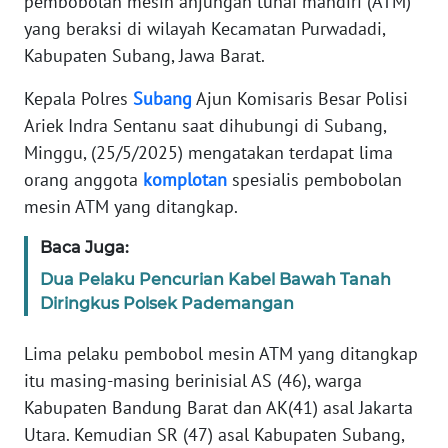
pembobolan mesin anjungan tunai mandiri (ATM)
Informasi
yang beraksi di wilayah Kecamatan Purwadadi,
INDEKS
Kabupaten Subang, Jawa Barat.
BERITA
Kepala Polres
Subang
Ajun Komisaris Besar Polisi
Ariek Indra Sentanu saat dihubungi di Subang,
KONTAK
KAMI
Minggu, (25/5/2025) mengatakan terdapat lima
orang anggota
komplotan
spesialis pembobolan
INFO
mesin ATM yang ditangkap.
IKLAN
Baca Juga:
TENTANG
Dua Pelaku Pencurian Kabel Bawah Tanah
KAMI
Diringkus Polsek Pademangan
PEDOMAN
Lima pelaku pembobol mesin ATM yang ditangkap
MEDIA
itu masing-masing berinisial AS (46), warga
SIBER
Kabupaten Bandung Barat dan AK(41) asal Jakarta
Utara. Kemudian SR (47) asal Kabupaten Subang,
REDAKSI