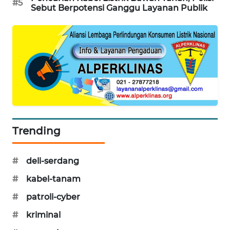
#5
Sebut Berpotensi Ganggu Layanan Publik
PORTAL
KONSUMEN
FORWAMKI
ALPERKLINAS
FORJASIDA
Trending
TAMBANG
NEWS
#
deli-serdang
SITUNGIR
#
kabel-tanam
NEWS
#
patroli-cyber
SIDIKALANG
#
kriminal
NEWS