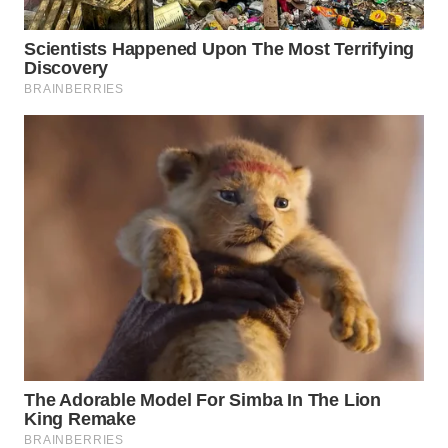
WN
INDRAMAYU
WN
KUNINGAN
WN
MAJALENGKA
WN
SUBANG
WN
SUKABUMI
WN
PURWAKARTA