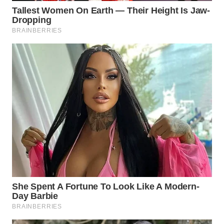
WN
TAPANULI
SELATAN
WN
TANJUNG
LESUNG
WN
KARO
WN
SIMALUNGUN
WN
LABUHANBATU
WN