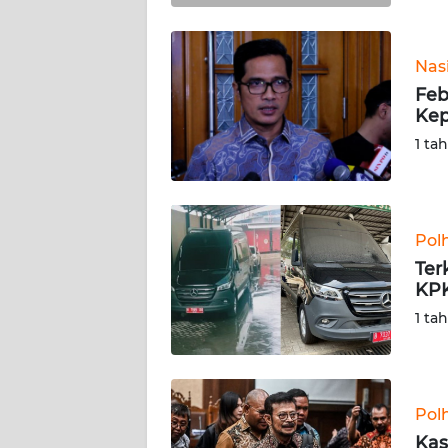
BABEL
WN
Nas
SUMBAR
Feb
Kep
WN
1 ta
SUMSEL
WN
BENGKULU
Pol
Ter
WN
KPK
LAMPUNG
1 ta
WN
JATENG
Pol
WN
Kas