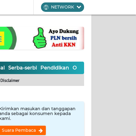
NETWORK
al
Serba-serbi
Pendidikan
Olahraga
Opini
Editoria
Disclaimer
Kirimkan masukan dan tanggapan
anda sebagai konsumen kepada
kami.
Suara Pembaca