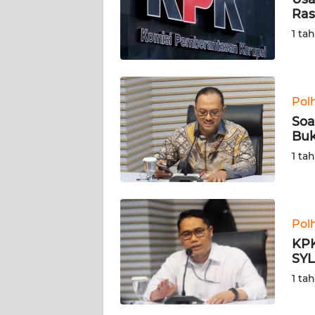
KARIR
Ras
1 ta
DISCLAIMER
Wahana
News
Pol
Regional
Soa
Buk
WN
1 ta
SUMUT
WN
JAKARTA
Pol
KPK
WN
SYL
JABAR
1 ta
WN
BANTEN