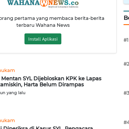
B
 orang pertama yang membaca berita-berita
terbaru Wahana News
Install Aplikasi
#1
#
hukam
 Mentan SYL Dijebloskan KPK ke Lapas
amiskin, Harta Belum Dirampas
hun yang lalu
#
hukam
#
i Diperiksa di Kasus SYL, Pengacara