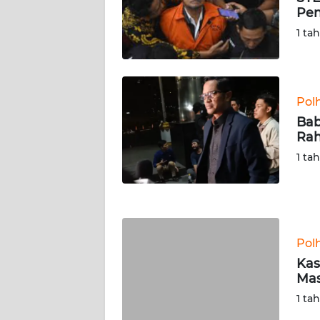
SERAMBI
Pen
1 ta
WN
JAMBI
WN
Pol
SULTRA
Bab
Rah
WN
1 ta
NTB
WN
SULTENG
Pol
WN
Kas
SULBAR
Mas
1 ta
WN