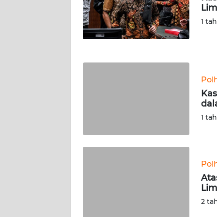
NUSANTARA
Lim
1 ta
WN
JOGJA
WN
JATIM
Pol
Kas
WN
dal
BALI
1 ta
WN
KALBAR
Pol
WN
Ata
KALTENG
Lim
2 ta
WN