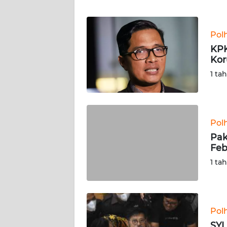
WN
Pol
NTT
KPK
Kor
WN
KEPRI
1 ta
WN
PAPUA
Pol
Pak
WN
Feb
PAPUA
BARAT
1 ta
WN
RIAU
Pol
WN
SYL