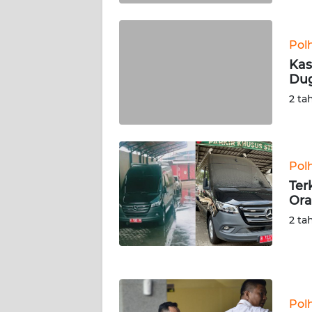
KALTARA
WN
Pol
KALSEL
Kas
Dug
WN
2 ta
KALTIM
WN
SULSEL
Pol
Ter
WN
Ora
GORONTALO
2 ta
WN
SULUT
WN
Pol
MALUKU