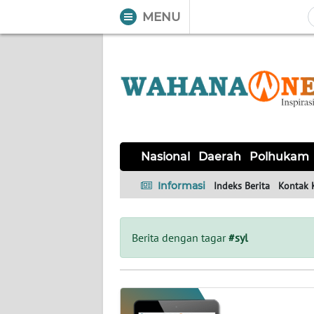
MENU
WAHANA
Tutup
TV
NASIONAL
DAERAH
POLHUKAM
KRIMINAL
EKUIN
SAINS-
KESEHATAN
INTERNASIONAL
Nasional
Daerah
Polhukam
TEKNO
Informasi
Indeks Berita
Kontak 
SERBA-
PENDIDIKAN
OLAHRAGA
OPINI
SERBI
Berita dengan tagar
#syl
EDITORIAL
Informasi