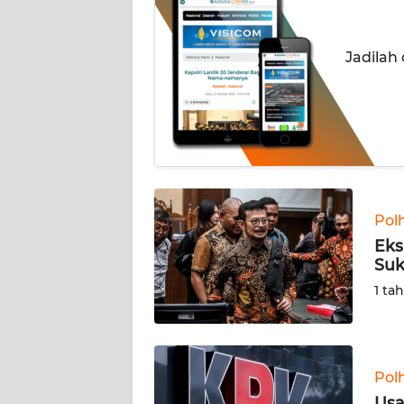
INDEKS
BERITA
Jadilah
KONTAK
KAMI
INFO
IKLAN
TENTANG
Pol
KAMI
Eks
Suk
PEDOMAN
1 ta
MEDIA
SIBER
REDAKSI
Pol
Usa