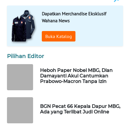
WAHANA
Dapatkan Merchandise Eksklusif
LISTRIK
Wahana News
WAHANA
Buka Katalog
TRAVEL
WAHANA
Pilihan Editor
TV
Heboh Paper Nobel MBG, Dian
WAHANANEWS
Damayanti Akui Cantumkan
ID
Prabowo-Macron Tanpa Izin
WAHANANEWS
CO ID
BGN Pecat 66 Kepala Dapur MBG,
Ada yang Terlibat Judi Online
WAHANANEWS
NET