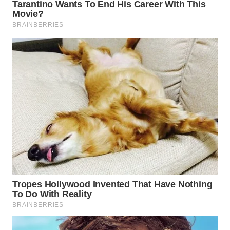
WN
KALTARA
WN
KALSEL
WN
KALTIM
WN
SULSEL
WN
GORONTALO
WN
SULUT