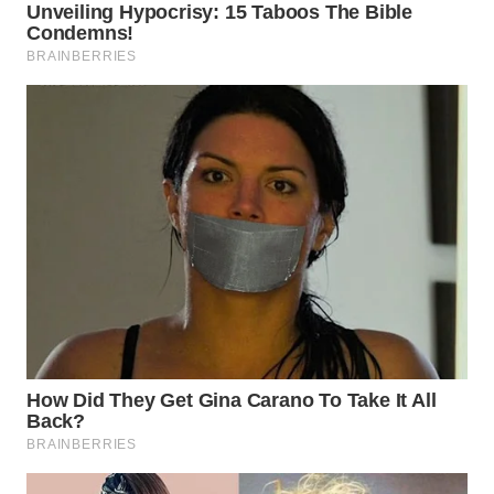
WN
BOGOR
WN
DEPOK
WN
TAPANULI
UTARA
WN
SAMOSIR
WN
PADANG
LAWAS