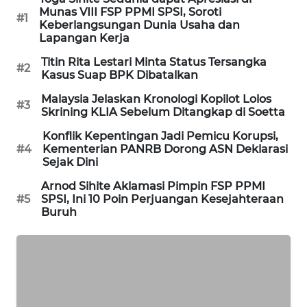
Munas VIII FSP PPMI SPSI, Soroti
#1
MAWAKA
Keberlangsungan Dunia Usaha dan
Lapangan Kerja
ID
Titin Rita Lestari Minta Status Tersangka
#2
MARTABAT
Kasus Suap BPK Dibatalkan
NET
Malaysia Jelaskan Kronologi Kopilot Lolos
#3
Skrining KLIA Sebelum Ditangkap di Soetta
PLN
Konflik Kepentingan Jadi Pemicu Korupsi,
WATCH
#4
Kementerian PANRB Dorong ASN Deklarasi
Sejak Dini
MKLI
Arnod Sihite Aklamasi Pimpin FSP PPMI
#5
SPSI, Ini 10 Poin Perjuangan Kesejahteraan
Buruh
LPKKI
LKKI
KOPEKLIN