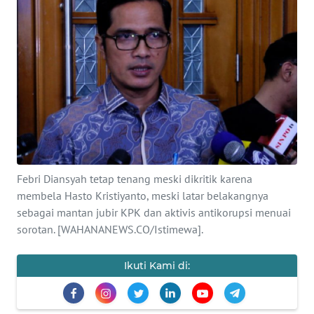
SAINS-TEKNO
KESEHATAN
INTERNASIONAL
SERBA-SERBI
PENDIDIKAN
Febri Diansyah tetap tenang meski dikritik karena
membela Hasto Kristiyanto, meski latar belakangnya
OLAHRAGA
sebagai mantan jubir KPK dan aktivis antikorupsi menuai
sorotan. [WAHANANEWS.CO/Istimewa].
OPINI
Ikuti Kami di:
EDITORIAL