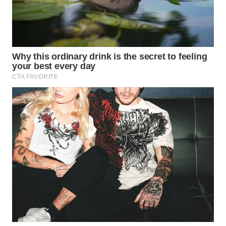
TAPANULI
TENGAH
WN DELI
SERDANG
WN
TEBING
TINGGI
WN
PAKPAK
WN
KARAWANG
WN
BEKASI