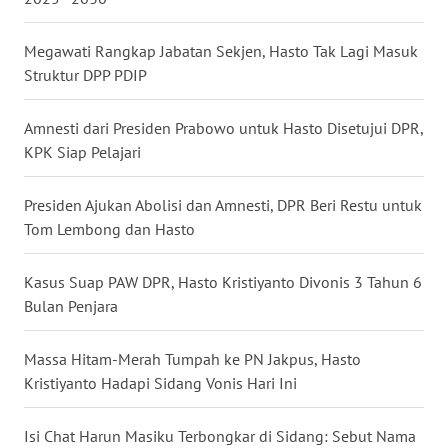
WN
Megawati Rangkap Jabatan Sekjen, Hasto Tak Lagi Masuk
BABEL
Struktur DPP PDIP
WN
SUMBAR
Amnesti dari Presiden Prabowo untuk Hasto Disetujui DPR,
KPK Siap Pelajari
WN
SUMSEL
Presiden Ajukan Abolisi dan Amnesti, DPR Beri Restu untuk
Tom Lembong dan Hasto
WN
BENGKULU
Kasus Suap PAW DPR, Hasto Kristiyanto Divonis 3 Tahun 6
Bulan Penjara
WN
LAMPUNG
Massa Hitam-Merah Tumpah ke PN Jakpus, Hasto
Kristiyanto Hadapi Sidang Vonis Hari Ini
WN
JATENG
Isi Chat Harun Masiku Terbongkar di Sidang: Sebut Nama