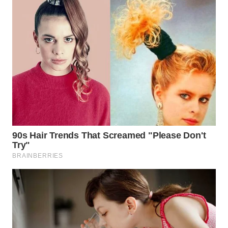
WN
SUMEDANG
WN
CIANJUR
WN
KEPULAUAN
SERIBU
WN
TANGERANG
WN
BINJAI
WN
CIREBON