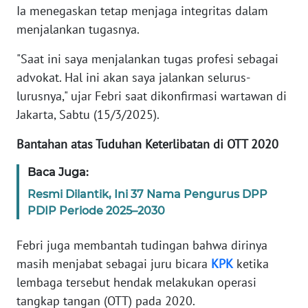
Ia menegaskan tetap menjaga integritas dalam
menjalankan tugasnya.
KARIR
"Saat ini saya menjalankan tugas profesi sebagai
DISCLAIMER
advokat. Hal ini akan saya jalankan selurus-
lurusnya," ujar Febri saat dikonfirmasi wartawan di
Wahana
Jakarta, Sabtu (15/3/2025).
News
Regional
Bantahan atas Tuduhan Keterlibatan di OTT 2020
WN
Baca Juga:
SUMUT
Resmi Dilantik, Ini 37 Nama Pengurus DPP
PDIP Periode 2025–2030
WN
JAKARTA
Febri juga membantah tudingan bahwa dirinya
masih menjabat sebagai juru bicara
KPK
ketika
WN
lembaga tersebut hendak melakukan operasi
JABAR
tangkap tangan (OTT) pada 2020.