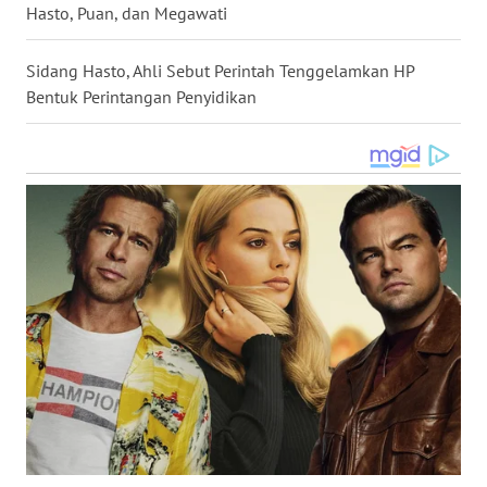
Hasto, Puan, dan Megawati
WN
NUSANTARA
Sidang Hasto, Ahli Sebut Perintah Tenggelamkan HP
Bentuk Perintangan Penyidikan
WN
JOGJA
WN
JATIM
WN
BALI
WN
KALBAR
WN
KALTENG