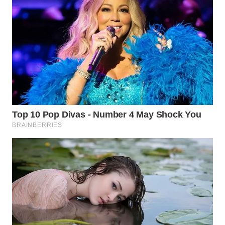
WN
TAPANULI
SELATAN
WN
TANJUNG
LESUNG
WN
KARO
WN
SIMALUNGUN
WN
LABUHANBATU
WN