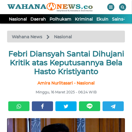
Nasional
Daerah
Polhukam
Kriminal
Ekuin
Sains-Te
WAHANA
Tutup
TV
Wahana News
Nasional
Febri Diansyah Santai Dihujani
NASIONAL
Kritik atas Keputusannya Bela
DAERAH
Hasto Kristiyanto
Amira Nurlitasari - Nasional
POLHUKAM
Minggu, 16 Maret 2025 - 06:24 WIB
KRIMINAL
EKUIN