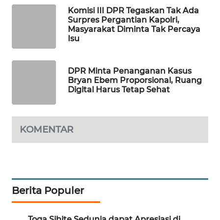
Komisi III DPR Tegaskan Tak Ada
WAHANA
Surpres Pergantian Kapolri,
DESA
Masyarakat Diminta Tak Percaya
WISATA
Isu
LAPAK
WAHANA
DPR Minta Penanganan Kasus
Bryan Ebem Proporsional, Ruang
Digital Harus Tetap Sehat
Wahana
Network
KONSUMEN
KOMENTAR
LISTRIK
MASYARAKAT
KELISTRIKAN
Berita Populer
WALINKI
ID
Toga Sihite Sedunia dapat Apresiasi di