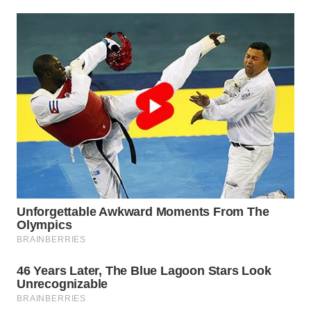
WN
NATUNA
WN
BINTAN
WN
MANDALIKA
WN
LIKUPANG
WN
LABUANBAJO
WN
BORNEO