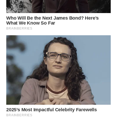
WN
PRIANGAN
TIMUR
WN
SEMARANG
WN
SOLO
WN
BOROBUDUR
WN
MADURA
WN
SURABAYA