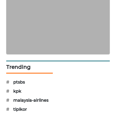
PORTAL
KONSUMEN
FORWAMKI
ALPERKLINAS
FORJASIDA
TAMBANG
Trending
NEWS
#
ptsbs
SITUNGIR
NEWS
#
kpk
#
malaysia-airlines
SIDIKALANG
#
tipikor
NEWS