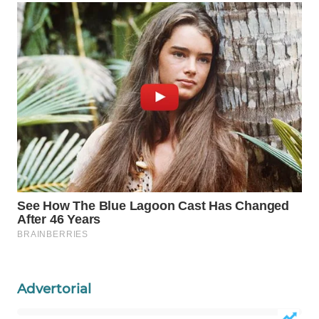
Wahana
Media
Group
WAHANA
NEWS
WAHANA
TANI
WAHANA
ADVOKAT
WAHANA
INFRASTRUKTUR
Advertorial
WAHANA
KONSUMEN