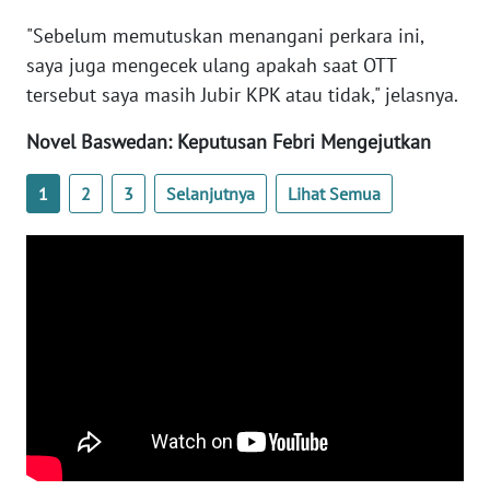
WN
"Sebelum memutuskan menangani perkara ini,
BANTEN
saya juga mengecek ulang apakah saat OTT
tersebut saya masih Jubir KPK atau tidak," jelasnya.
WN
NTT
Novel Baswedan: Keputusan Febri Mengejutkan
WN
1
2
3
Selanjutnya
Lihat Semua
KEPRI
WN
PAPUA
WN
PAPUA
BARAT
WN
RIAU