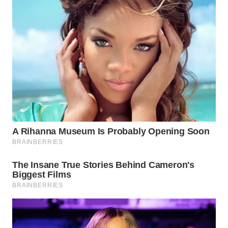
WN
MALUKU
WN
MALUT
WN
DAIRI
WN
DANAU
TOBA
WN
NIAS
WN
LANGKAT