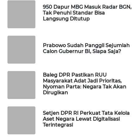
950 Dapur MBG Masuk Radar BGN,
WAHANA
Tak Penuhi Standar Bisa
SPORT
Langsung Ditutup
WAHANA
UMKM
Prabowo Sudah Panggil Sejumlah
Calon Gubernur BI, Siapa Saja?
WAHANA
SELEB
Baleg DPR Pastikan RUU
WAHANA
Masyarakat Adat Jadi Prioritas,
PERSONA
Nyoman Parta: Negara Tak Akan
Dirugikan
WAHANA
OTOMOTIF
Setjen DPR RI Perkuat Tata Kelola
Aset Negara Lewat Digitalisasi
WAHANA
Terintegrasi
HEALTH