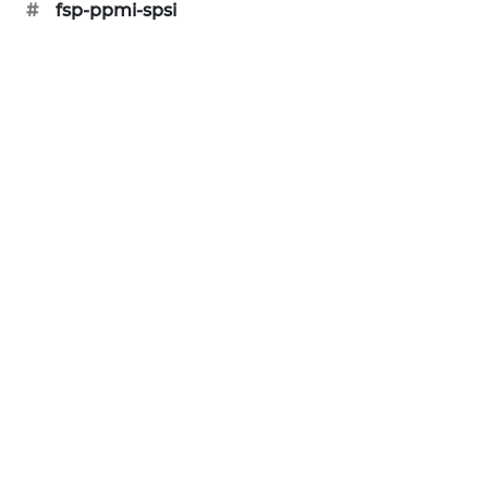
#
fsp-ppmi-spsi
SIBARAGAS
NEWS
METRO
SIANTAR
NEWS
METRO
MEDAN
NEWS
METRO
JAKARTA
NEWS
KRT
NEWS