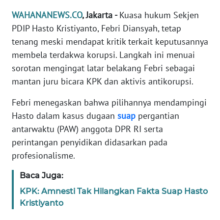
Informasi
WAHANANEWS.CO
, Jakarta -
Kuasa hukum Sekjen
INDEKS
PDIP Hasto Kristiyanto, Febri Diansyah, tetap
BERITA
tenang meski mendapat kritik terkait keputusannya
membela terdakwa korupsi. Langkah ini menuai
KONTAK
sorotan mengingat latar belakang Febri sebagai
KAMI
mantan juru bicara KPK dan aktivis antikorupsi.
INFO
Febri menegaskan bahwa pilihannya mendampingi
IKLAN
Hasto dalam kasus dugaan
suap
pergantian
antarwaktu (PAW) anggota DPR RI serta
TENTANG
perintangan penyidikan didasarkan pada
KAMI
profesionalisme.
PEDOMAN
Baca Juga:
MEDIA
KPK: Amnesti Tak Hilangkan Fakta Suap Hasto
SIBER
Kristiyanto
REDAKSI