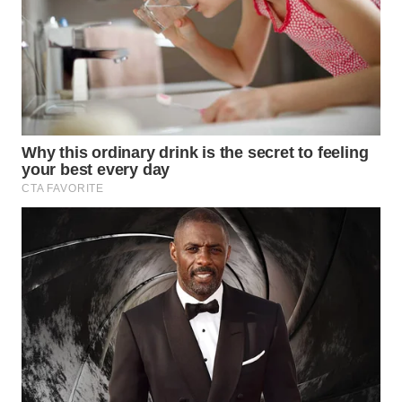
WN
INDRAMAYU
WN
KUNINGAN
WN
MAJALENGKA
WN
SUBANG
WN
SUKABUMI
WN
PURWAKARTA