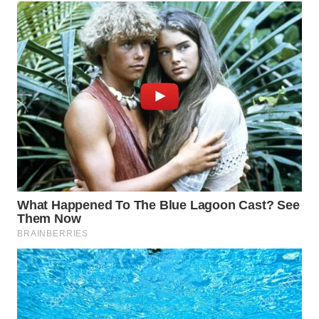
Wahana
Media
Group
WAHANA
NEWS
WAHANA
TANI
WAHANA
ADVOKAT
WAHANA
INFRASTRUKTUR
WAHANA
KONSUMEN