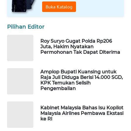
Buka Katalog
WAHANA
SPORT
Pilihan Editor
WAHANA
UMKM
Roy Suryo Gugat Polda Rp206
Juta, Hakim Nyatakan
WAHANA
Permohonan Tak Dapat Diterima
SELEB
Amplop Bupati Kuansing untuk
WAHANA
Raja Juli Diduga Berisi 14.000 SGD,
PERSONA
KPK Temukan Selisih
Pengembalian
WAHANA
OTOMOTIF
Kabinet Malaysia Bahas Isu Kopilot
Malaysia Airlines Pembawa Ekstasi
WAHANA
ke RI
HEALTH