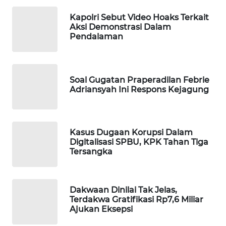
WAHANA
Kapolri Sebut Video Hoaks Terkait
DESA
Aksi Demonstrasi Dalam
WISATA
Pendalaman
LAPAK
WAHANA
Soal Gugatan Praperadilan Febrie
Adriansyah Ini Respons Kejagung
Wahana
Network
KONSUMEN
Kasus Dugaan Korupsi Dalam
LISTRIK
Digitalisasi SPBU, KPK Tahan Tiga
Tersangka
MASYARAKAT
KELISTRIKAN
Dakwaan Dinilai Tak Jelas,
Terdakwa Gratifikasi Rp7,6 Miliar
WALINKI
Ajukan Eksepsi
ID