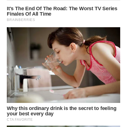
WN
KALTARA
WN
KALSEL
WN
KALTIM
WN
SULSEL
WN
GORONTALO
WN
SULUT