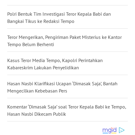
WN
Polri Bentuk Tim Investigasi Teror Kepala Babi dan
NUSANTARA
Bangkai Tikus ke Redaksi Tempo
WN
JOGJA
Teror Mengerikan, Pengiriman Paket Misterius ke Kantor
Tempo Belum Berhenti
WN
JATIM
Kasus Teror Media Tempo, Kapolri Perintahkan
Kabareskrim Lakukan Penyelidikan
WN
BALI
Hasan Nasbi Klarifikasi Ucapan ‘Dimasak Saja’, Bantah
Mengecilkan Kebebasan Pers
WN
KALBAR
Komentar ‘Dimasak Saja’ soal Teror Kepala Babi ke Tempo,
Hasan Nasbi Dikecam Publik
WN
KALTENG