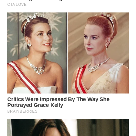
WN
SUMEDANG
WN
CIANJUR
WN
KEPULAUAN
SERIBU
WN
TANGERANG
WN
BINJAI
WN
CIREBON