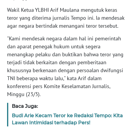
Wakil Ketua YLBHI Arif Maulana mengutuk keras
KARIR
teror yang diterima jurnalis Tempo ini. Ia mendesak
agar negara bertindak menangani teror tersebut.
DISCLAIMER
"Kami mendesak negara dalam hal ini pemerintah
Wahana
dan aparat penegak hukum untuk segera
News
menangkap pelaku dan buktikan bahwa teror yang
Regional
terjadi tidak berkaitan dengan pemberitaan
khususnya berkenaan dengan persoalan dwifungsi
WN
TNI beberapa waktu lalu," kata Arif dalam
SUMUT
konferensi pers Komite Keselamatan Jurnalis,
WN
Minggu (23/3).
JAKARTA
Baca Juga:
WN
Budi Arie Kecam Teror ke Redaksi Tempo: Kita
JABAR
Lawan Intimidasi terhadap Pers!