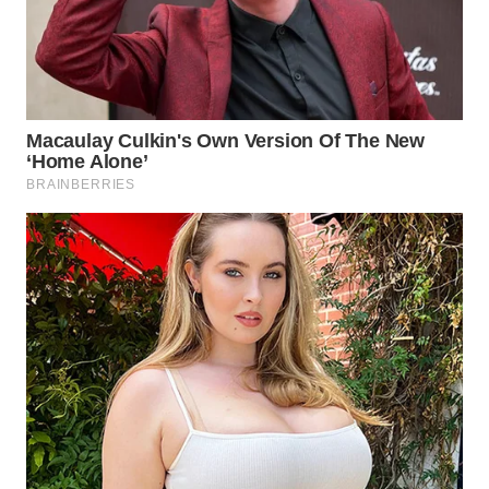
WN
PRIANGAN
TIMUR
WN
SEMARANG
WN
SOLO
WN
BOROBUDUR
WN
MADURA
WN
SURABAYA