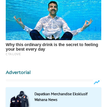
WAHANA
LISTRIK
WAHANA
TRAVEL
WAHANA
TV
WAHANANEWS
ID
Advertorial
WAHANANEWS
CO ID
Dapatkan Merchandise Eksklusif
WAHANANEWS
Wahana News
NET