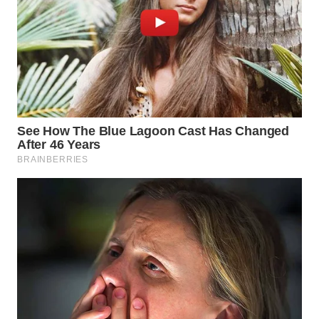
WN
TAPANULI
SELATAN
WN
TANJUNG
LESUNG
WN
KARO
WN
SIMALUNGUN
WN
LABUHANBATU
WN