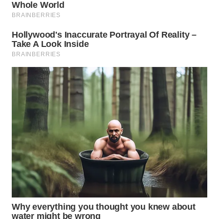
WN
BOGOR
WN
DEPOK
WN
TAPANULI
UTARA
WN
SAMOSIR
WN
PADANG
LAWAS