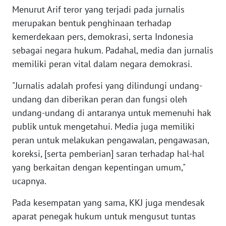
Menurut Arif teror yang terjadi pada jurnalis
WN
BANTEN
merupakan bentuk penghinaan terhadap
kemerdekaan pers, demokrasi, serta Indonesia
WN
sebagai negara hukum. Padahal, media dan jurnalis
NTT
memiliki peran vital dalam negara demokrasi.
WN
"Jurnalis adalah profesi yang dilindungi undang-
KEPRI
undang dan diberikan peran dan fungsi oleh
undang-undang di antaranya untuk memenuhi hak
WN
publik untuk mengetahui. Media juga memiliki
PAPUA
peran untuk melakukan pengawalan, pengawasan,
koreksi, [serta pemberian] saran terhadap hal-hal
WN
yang berkaitan dengan kepentingan umum,"
PAPUA
BARAT
ucapnya.
Pada kesempatan yang sama, KKJ juga mendesak
WN
aparat penegak hukum untuk mengusut tuntas
RIAU