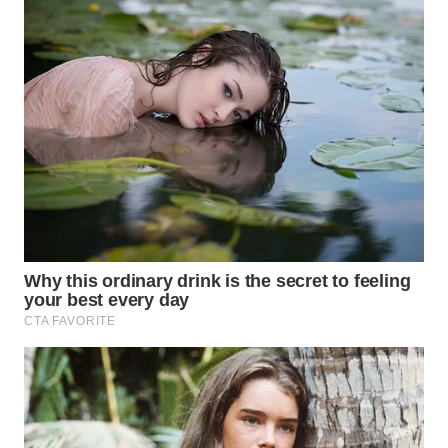
WN
MALUKU
WN
MALUT
WN
DAIRI
WN
DANAU
TOBA
WN
NIAS
WN
LANGKAT