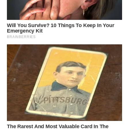
TAPANULI
TENGAH
WN DELI
SERDANG
WN
TEBING
TINGGI
WN
PAKPAK
WN
KARAWANG
WN
BEKASI