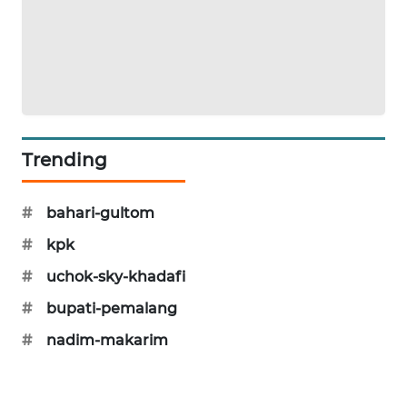
SIBARAGAS
NEWS
METRO
SIANTAR
NEWS
Trending
METRO
MEDAN
#
bahari-gultom
NEWS
#
kpk
METRO
#
uchok-sky-khadafi
JAKARTA
NEWS
#
bupati-pemalang
#
nadim-makarim
KRT
NEWS