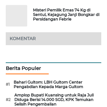
MAWAKA
Misteri Pemilik Emas 74 Kg di
ID
Sentul, Kejagung Janji Bongkar di
Persidangan Febrie
MARTABAT
NET
KOMENTAR
PLN
WATCH
MKLI
Berita Populer
LPKKI
Bahari Gultom: LBH Gultom Center
#1
LKKI
Pengabdian Kepada Marga Gultom
Amplop Bupati Kuansing untuk Raja Juli
KOPEKLIN
#2
Diduga Berisi 14.000 SGD, KPK Temukan
Selisih Pengembalian