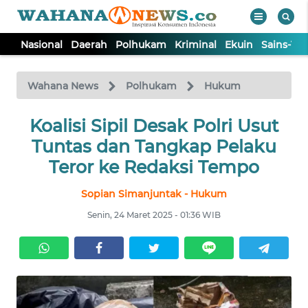
Nasional
Daerah
Polhukam
Kriminal
Ekuin
Sains-Te
WAHANA
Tutup
TV
Wahana News
Polhukam
Hukum
NASIONAL
Koalisi Sipil Desak Polri Usut
Tuntas dan Tangkap Pelaku
DAERAH
Teror ke Redaksi Tempo
Sopian Simanjuntak - Hukum
POLHUKAM
Senin, 24 Maret 2025 - 01:36 WIB
KRIMINAL
EKUIN