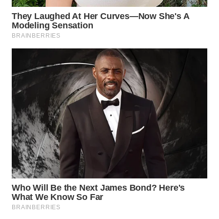
WN
NATUNA
WN
BINTAN
WN
MANDALIKA
WN
LIKUPANG
WN
LABUANBAJO
WN
BORNEO