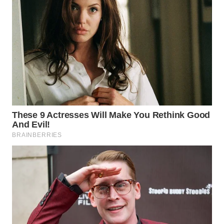
WN
INDRAMAYU
WN
KUNINGAN
WN
MAJALENGKA
WN
SUBANG
WN
SUKABUMI
WN
PURWAKARTA