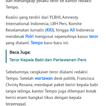
dan menangkap pelaku teror ke kantor redaksi
Informasi
Tempo.
INDEKS
Koalisi yang terdiri dari YLBHI, Amnesty
BERITA
International Indonesia, LBH Pers, Komite
Keselamatan Jurnalis (
KKJ
), hingga
AJI
Indonesia
KONTAK
KAMI
mendesak
Polri
mengusut sepenuhnya kasus
teror
yang dialami
Tempo
baru-baru ini.
INFO
IKLAN
Baca Juga:
Teror Kepala Babi dan Perlawanan Pers
TENTANG
KAMI
Sebelumnya, rangkaian teror dialami redaksi
Tempo. Setelah
wartawan
desk politik, Francisca
PEDOMAN
Christy Rosana, mendapat paket berisi kepala babi
MEDIA
tanpa telinga, kantor Tempo juga dilempari kotak
SIBER
berisi enam bangkai tikus dengan kepala
terpenggal.
REDAKSI