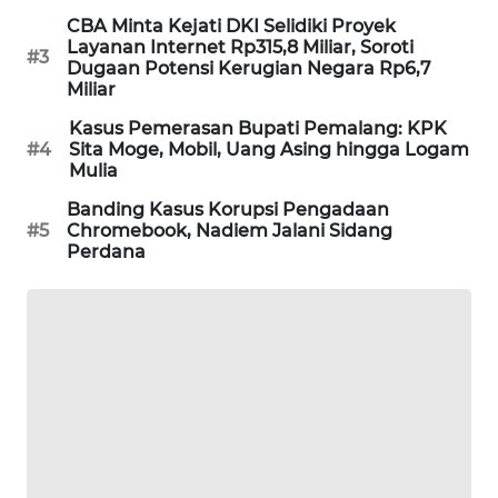
PORTAL
CBA Minta Kejati DKI Selidiki Proyek
KONSUMEN
Layanan Internet Rp315,8 Miliar, Soroti
#3
Dugaan Potensi Kerugian Negara Rp6,7
Miliar
FORWAMKI
Kasus Pemerasan Bupati Pemalang: KPK
#4
Sita Moge, Mobil, Uang Asing hingga Logam
ALPERKLINAS
Mulia
Banding Kasus Korupsi Pengadaan
FORJASIDA
#5
Chromebook, Nadiem Jalani Sidang
Perdana
TAMBANG
NEWS
SITUNGIR
NEWS
SIDIKALANG
NEWS