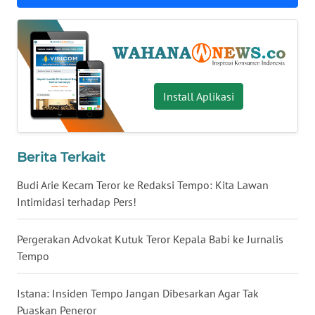
WN
BABEL
WN
SUMBAR
Install Aplikasi
WN
SUMSEL
Berita Terkait
WN
Budi Arie Kecam Teror ke Redaksi Tempo: Kita Lawan
BENGKULU
Intimidasi terhadap Pers!
WN
Pergerakan Advokat Kutuk Teror Kepala Babi ke Jurnalis
LAMPUNG
Tempo
WN
Istana: Insiden Tempo Jangan Dibesarkan Agar Tak
JATENG
Puaskan Peneror