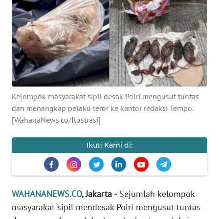
SAINS-TEKNO
KESEHATAN
INTERNASIONAL
SERBA-SERBI
Kelompok masyarakat sipil desak Polri mengusut tuntas
dan menangkap pelaku teror ke kantor redaksi Tempo.
PENDIDIKAN
[WahanaNews.co/Ilustrasi]
OLAHRAGA
Ikuti Kami di:
OPINI
WAHANANEWS.CO
, Jakarta -
Sejumlah kelompok
EDITORIAL
masyarakat sipil mendesak Polri mengusut tuntas