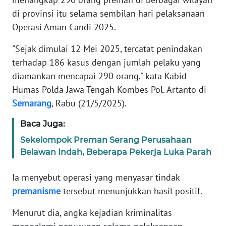
Informasi
di provinsi itu selama sembilan hari pelaksanaan
Operasi Aman Candi 2025.
INDEKS
BERITA
"Sejak dimulai 12 Mei 2025, tercatat penindakan
terhadap 186 kasus dengan jumlah pelaku yang
KONTAK
KAMI
diamankan mencapai 290 orang," kata Kabid
Humas Polda Jawa Tengah Kombes Pol. Artanto di
INFO
Semarang
, Rabu (21/5/2025).
IKLAN
Baca Juga:
TENTANG
Sekelompok Preman Serang Perusahaan
KAMI
Belawan Indah, Beberapa Pekerja Luka Parah
PEDOMAN
Ia menyebut operasi yang menyasar tindak
MEDIA
premanisme
tersebut menunjukkan hasil positif.
SIBER
Menurut dia, angka kejadian kriminalitas
REDAKSI