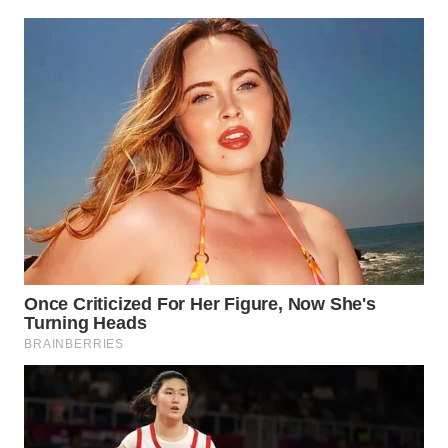
WN
KALTARA
WN
KALSEL
WN
KALTIM
WN
SULSEL
WN
GORONTALO
WN
SULUT