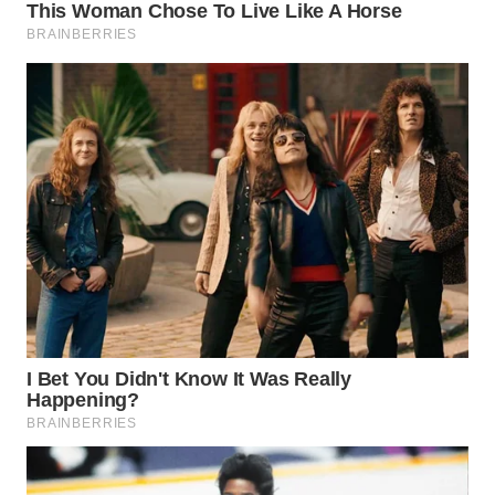
TAPANULI
TENGAH
WN DELI
SERDANG
WN
TEBING
TINGGI
WN
PAKPAK
WN
KARAWANG
WN
BEKASI