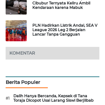
Cibubur Ternyata Keliru Ambil
WAHANA
Kendaraan karena Mabuk
DESA
WISATA
PLN Hadirkan Listrik Andal, SEA V
LAPAK
League 2026 Leg 2 Berjalan
WAHANA
Lancar Tanpa Gangguan
Wahana
Network
KOMENTAR
KONSUMEN
LISTRIK
MASYARAKAT
Berita Populer
KELISTRIKAN
WALINKI
Dalih Hanya Bercanda, Kepsek di Tana
#1
Toraja Dicopot Usai Larang Siswi Berjilbab
ID