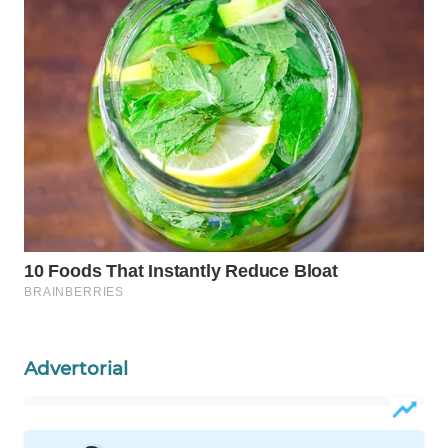
Wahana
Media
Group
WAHANA
NEWS
WAHANA
TANI
WAHANA
ADVOKAT
WAHANA
INFRASTRUKTUR
Advertorial
WAHANA
KONSUMEN