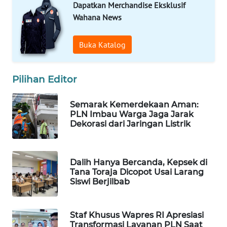
Dapatkan Merchandise Eksklusif
WAHANA
Wahana News
LISTRIK
Buka Katalog
WAHANA
TRAVEL
Pilihan Editor
WAHANA
TV
Semarak Kemerdekaan Aman:
PLN Imbau Warga Jaga Jarak
Dekorasi dari Jaringan Listrik
WAHANANEWS
ID
Dalih Hanya Bercanda, Kepsek di
WAHANANEWS
Tana Toraja Dicopot Usai Larang
CO ID
Siswi Berjilbab
WAHANANEWS
NET
Staf Khusus Wapres RI Apresiasi
Transformasi Layanan PLN Saat