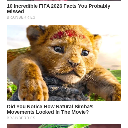
WN
NATUNA
WN
BINTAN
WN
MANDALIKA
WN
LIKUPANG
WN
LABUANBAJO
WN
BORNEO