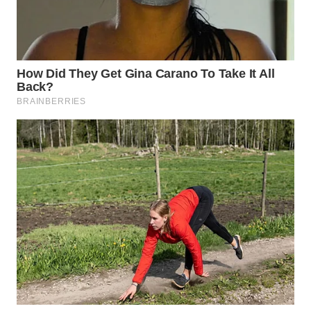
WN
TAPANULI
SELATAN
WN
TANJUNG
LESUNG
WN
KARO
WN
SIMALUNGUN
WN
LABUHANBATU
WN