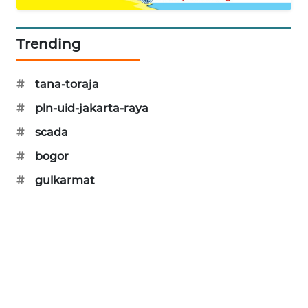
PORTAL
KONSUMEN
Trending
FORWAMKI
#
tana-toraja
ALPERKLINAS
#
pln-uid-jakarta-raya
#
scada
FORJASIDA
#
bogor
TAMBANG
#
gulkarmat
NEWS
SITUNGIR
NEWS
SIDIKALANG
NEWS