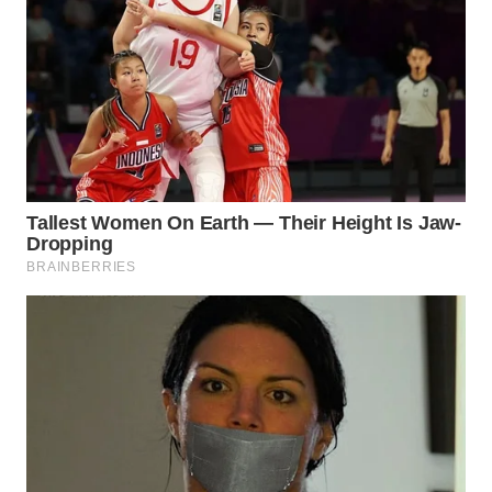
WN
MALUKU
WN
MALUT
WN
DAIRI
WN
DANAU
TOBA
WN
NIAS
WN
LANGKAT