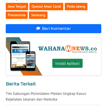
Jawa Tengah
Operasi Aman Candi
Polda Jateng
WN
SERAMBI
Premanisme
Semarang
WN
Beri Komentar
JAMBI
WN
SULTRA
WN
Install Aplikasi
NTB
WN
Berita Terkait
SULTENG
Tim Gabungan Polrestabes Medan Ungkap Kasus
WN
Kejahatan Jalanan dan Narkoba
SULBAR