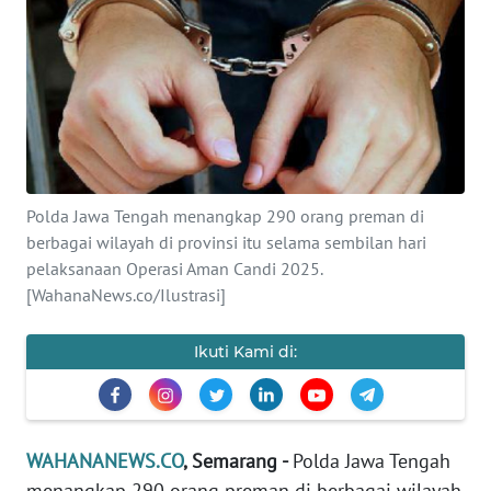
SAINS-TEKNO
KESEHATAN
INTERNASIONAL
SERBA-SERBI
Polda Jawa Tengah menangkap 290 orang preman di
berbagai wilayah di provinsi itu selama sembilan hari
PENDIDIKAN
pelaksanaan Operasi Aman Candi 2025.
[WahanaNews.co/Ilustrasi]
OLAHRAGA
Ikuti Kami di:
OPINI
EDITORIAL
WAHANANEWS.CO
, Semarang -
Polda Jawa Tengah
menangkap 290 orang preman di berbagai wilayah