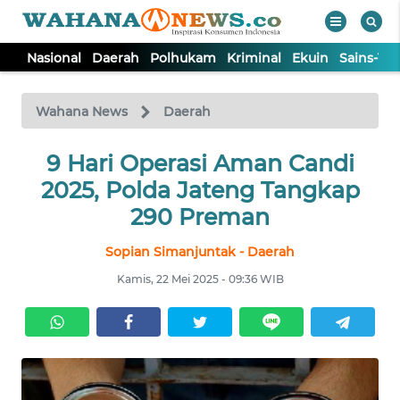
Nasional
Daerah
Polhukam
Kriminal
Ekuin
Sains-Te
WAHANA
Tutup
TV
Wahana News
Daerah
NASIONAL
9 Hari Operasi Aman Candi
2025, Polda Jateng Tangkap
DAERAH
290 Preman
Sopian Simanjuntak - Daerah
POLHUKAM
Kamis, 22 Mei 2025 - 09:36 WIB
KRIMINAL
EKUIN