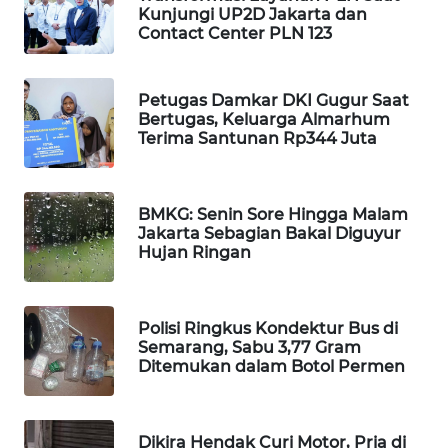
Kunjungi UP2D Jakarta dan
WAHANA
Contact Center PLN 123
SPORT
WAHANA
Petugas Damkar DKI Gugur Saat
Bertugas, Keluarga Almarhum
UMKM
Terima Santunan Rp344 Juta
WAHANA
SELEB
BMKG: Senin Sore Hingga Malam
Jakarta Sebagian Bakal Diguyur
WAHANA
Hujan Ringan
PERSONA
WAHANA
Polisi Ringkus Kondektur Bus di
OTOMOTIF
Semarang, Sabu 3,77 Gram
Ditemukan dalam Botol Permen
WAHANA
HEALTH
Dikira Hendak Curi Motor, Pria di