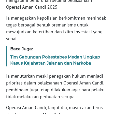
mengalami penurunan selama pelaksanaan
Operasi Aman Candi 2025.
KARIR
Ia menegaskan kepolisian berkomitmen menindak
tegas berbagai bentuk premanisme untuk
DISCLAIMER
mewujudkan ketertiban dan iklim investasi yang
sehat.
Wahana
News
Regional
Baca Juga:
Tim Gabungan Polrestabes Medan Ungkap
WN
Kasus Kejahatan Jalanan dan Narkoba
SUMUT
Ia menuturkan meski penegakan hukum menjadi
WN
prioritas dalam pelaksanaan Operasi Aman Candi,
JAKARTA
pembinaan juga tetap dilakukan agar para pelaku
tidak melakukan perbuatan serupa.
WN
JABAR
Operasi Aman Candi, lanjut dia, masih akan terus