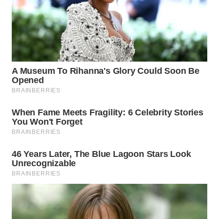
WN
SUMEDANG
WN
CIANJUR
WN
KEPULAUAN
SERIBU
WN
TANGERANG
WN
BINJAI
WN
CIREBON