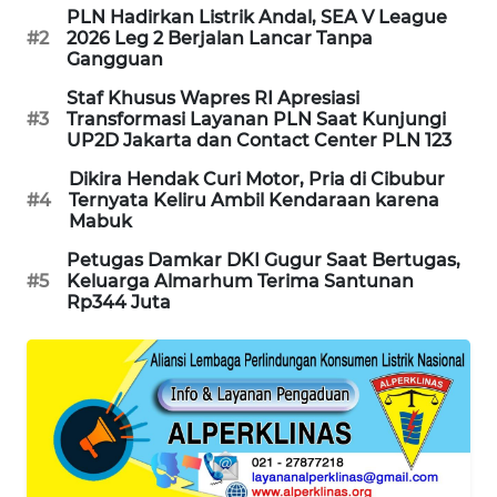
PLN Hadirkan Listrik Andal, SEA V League
MAWAKA
#2
2026 Leg 2 Berjalan Lancar Tanpa
Gangguan
ID
Staf Khusus Wapres RI Apresiasi
#3
Transformasi Layanan PLN Saat Kunjungi
MARTABAT
UP2D Jakarta dan Contact Center PLN 123
NET
Dikira Hendak Curi Motor, Pria di Cibubur
#4
Ternyata Keliru Ambil Kendaraan karena
PLN
Mabuk
WATCH
Petugas Damkar DKI Gugur Saat Bertugas,
#5
Keluarga Almarhum Terima Santunan
MKLI
Rp344 Juta
LPKKI
LKKI
KOPEKLIN