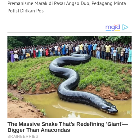
Premanisme Marak di Pasar Angso Duo, Pedagang Minta
WN
Polisi Dirikan Pos
NUSANTARA
WN
JOGJA
WN
JATIM
WN
BALI
WN
KALBAR
WN
KALTENG