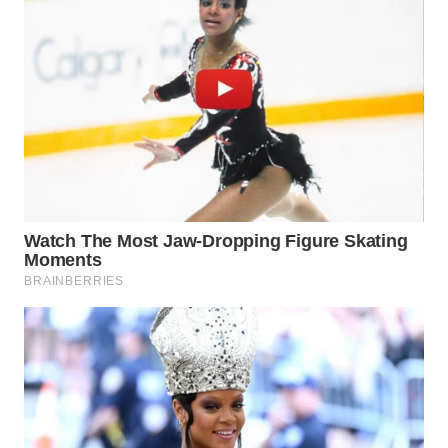
WN
BOGOR
WN
DEPOK
WN
TAPANULI
UTARA
WN
SAMOSIR
WN
PADANG
LAWAS