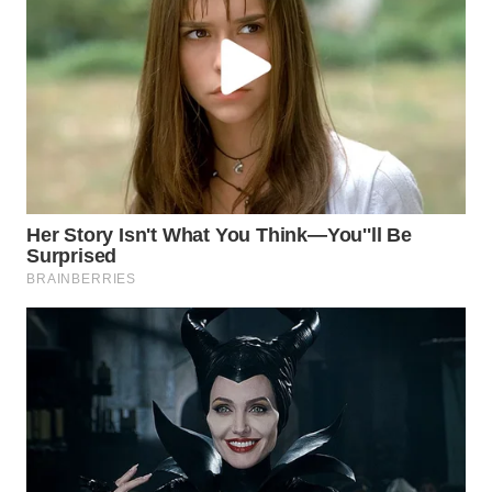
WN
INDRAMAYU
WN
KUNINGAN
WN
MAJALENGKA
WN
SUBANG
WN
SUKABUMI
WN
PURWAKARTA