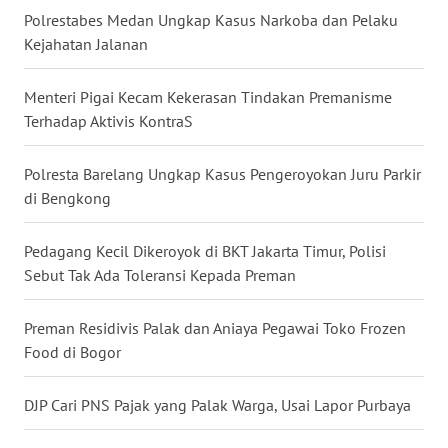
Polrestabes Medan Ungkap Kasus Narkoba dan Pelaku
WN
Kejahatan Jalanan
BABEL
Menteri Pigai Kecam Kekerasan Tindakan Premanisme
WN
Terhadap Aktivis KontraS
SUMBAR
Polresta Barelang Ungkap Kasus Pengeroyokan Juru Parkir
WN
di Bengkong
SUMSEL
Pedagang Kecil Dikeroyok di BKT Jakarta Timur, Polisi
WN
BENGKULU
Sebut Tak Ada Toleransi Kepada Preman
WN
Preman Residivis Palak dan Aniaya Pegawai Toko Frozen
LAMPUNG
Food di Bogor
WN
DJP Cari PNS Pajak yang Palak Warga, Usai Lapor Purbaya
JATENG