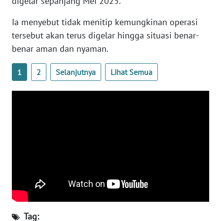
digelar sepanjang Mei 2025.
WN
BANTEN
Ia menyebut tidak menitip kemungkinan operasi
tersebut akan terus digelar hingga situasi benar-
WN
benar aman dan nyaman.
NTT
1
2
Selanjutnya
Lihat Semua
WN
KEPRI
WN
PAPUA
WN
PAPUA
BARAT
WN
RIAU
Tag: