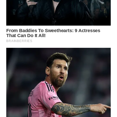
WN
PRIANGAN
TIMUR
WN
SEMARANG
WN
SOLO
WN
BOROBUDUR
WN
MADURA
WN
SURABAYA