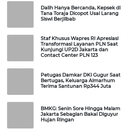
Dalih Hanya Bercanda, Kepsek di
WAHANA
Tana Toraja Dicopot Usai Larang
LISTRIK
Siswi Berjilbab
WAHANA
TRAVEL
Staf Khusus Wapres RI Apresiasi
Transformasi Layanan PLN Saat
Kunjungi UP2D Jakarta dan
WAHANA
Contact Center PLN 123
TV
WAHANANEWS
Petugas Damkar DKI Gugur Saat
ID
Bertugas, Keluarga Almarhum
Terima Santunan Rp344 Juta
WAHANANEWS
CO ID
BMKG: Senin Sore Hingga Malam
Jakarta Sebagian Bakal Diguyur
WAHANANEWS
Hujan Ringan
NET