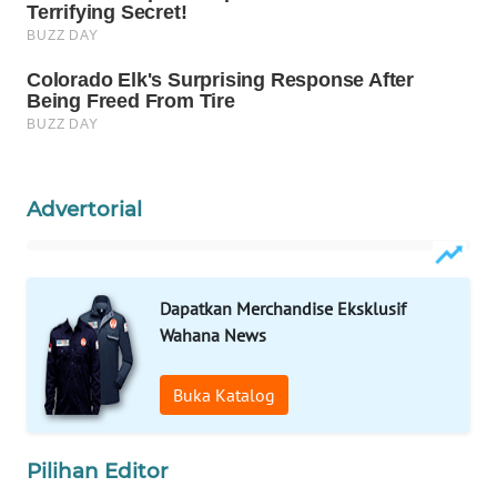
Wahana
Media
Group
WAHANA
NEWS
WAHANA
Advertorial
TANI
WAHANA
ADVOKAT
Dapatkan Merchandise Eksklusif
Wahana News
WAHANA
INFRASTRUKTUR
Buka Katalog
WAHANA
Pilihan Editor
KONSUMEN