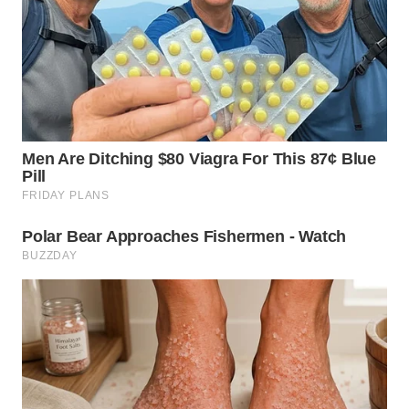
WN
TAPANULI
SELATAN
WN
TANJUNG
LESUNG
WN
KARO
WN
SIMALUNGUN
WN
LABUHANBATU
WN