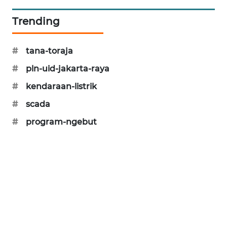
PORTAL
Trending
KONSUMEN
FORWAMKI
#
tana-toraja
#
pln-uid-jakarta-raya
ALPERKLINAS
#
kendaraan-listrik
FORJASIDA
#
scada
#
program-ngebut
TAMBANG
NEWS
SITUNGIR
NEWS
SIDIKALANG
NEWS