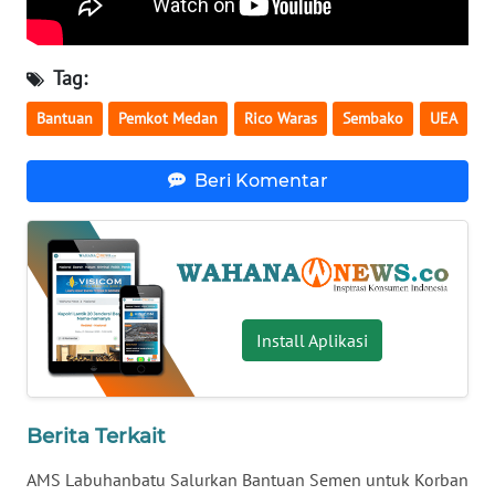
WN
SERAMBI
Tag:
Bantuan
Pemkot Medan
Rico Waras
Sembako
UEA
WN
JAMBI
Beri Komentar
WN
SULTRA
WN
NTB
Install Aplikasi
WN
SULTENG
Berita Terkait
WN
SULBAR
AMS Labuhanbatu Salurkan Bantuan Semen untuk Korban