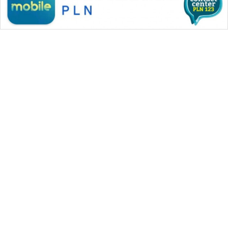
WAHANA MEDIA GROUP
|
|
|
WAHANA NEWS co
WAHANA TANI
WAHANA ADVOKAT
|
|
WAHANA INFRASTRUKTUR
WAHANA KONSUMEN
|
|
|
WAHANA LISTRIK
WAHANA TRAVEL
WAHANA TV
|
|
|
WAHANANEWS id
WAHANANEWS CO ID
WAHANANEWS NET
|
|
|
WAHANA SPORT ID
Wahana UMKM
Wahana Seleb
|
|
|
Wahana Persona
Wahana Otomotif
Wahana Health