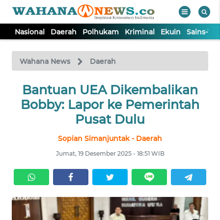
Nasional
Daerah
Polhukam
Kriminal
Ekuin
Sains-Te
WAHANA
Tutup
TV
Wahana News
Daerah
NASIONAL
Bantuan UEA Dikembalikan
Bobby: Lapor ke Pemerintah
DAERAH
Pusat Dulu
Sopian Simanjuntak - Daerah
POLHUKAM
Jumat, 19 Desember 2025 - 18:51 WIB
KRIMINAL
EKUIN