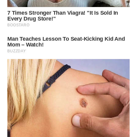
WN
BOGOR
WN
DEPOK
WN
TAPANULI
UTARA
WN
SAMOSIR
WN
PADANG
LAWAS