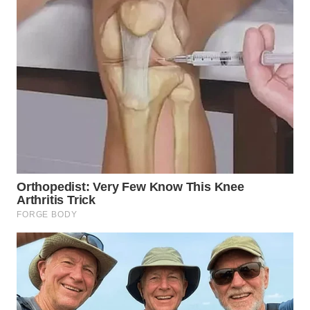
WN
MALUKU
WN
MALUT
WN
DAIRI
WN
DANAU
TOBA
WN
NIAS
WN
LANGKAT