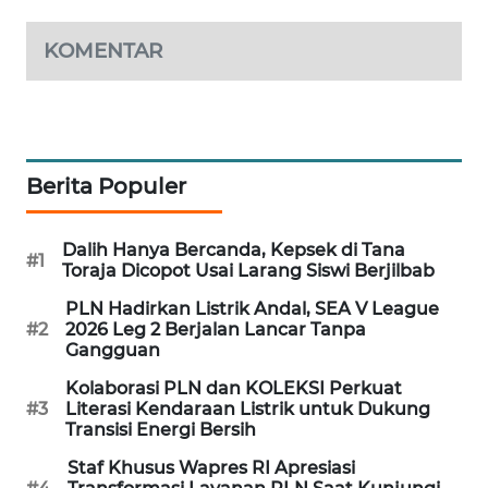
WAHANA
DESA
KOMENTAR
WISATA
LAPAK
WAHANA
Berita Populer
Wahana
Network
Dalih Hanya Bercanda, Kepsek di Tana
#1
Toraja Dicopot Usai Larang Siswi Berjilbab
KONSUMEN
LISTRIK
PLN Hadirkan Listrik Andal, SEA V League
#2
2026 Leg 2 Berjalan Lancar Tanpa
Gangguan
MASYARAKAT
KELISTRIKAN
Kolaborasi PLN dan KOLEKSI Perkuat
#3
Literasi Kendaraan Listrik untuk Dukung
Transisi Energi Bersih
WALINKI
ID
Staf Khusus Wapres RI Apresiasi