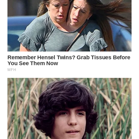
WN
PRIANGAN
TIMUR
WN
SEMARANG
WN
SOLO
WN
BOROBUDUR
WN
MADURA
WN
SURABAYA