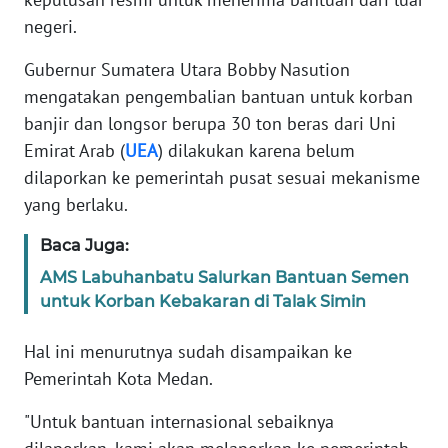
negeri.
KARIR
Gubernur Sumatera Utara Bobby Nasution
mengatakan pengembalian bantuan untuk korban
DISCLAIMER
banjir dan longsor berupa 30 ton beras dari Uni
Emirat Arab (
UEA
) dilakukan karena belum
Wahana
News
dilaporkan ke pemerintah pusat sesuai mekanisme
Regional
yang berlaku.
WN
Baca Juga:
SUMUT
AMS Labuhanbatu Salurkan Bantuan Semen
untuk Korban Kebakaran di Talak Simin
WN
JAKARTA
Hal ini menurutnya sudah disampaikan ke
Pemerintah Kota Medan.
WN
JABAR
"Untuk bantuan internasional sebaiknya