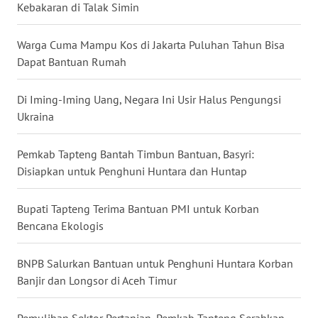
Kebakaran di Talak Simin
WN
BABEL
Warga Cuma Mampu Kos di Jakarta Puluhan Tahun Bisa
Dapat Bantuan Rumah
WN
SUMBAR
Di Iming-Iming Uang, Negara Ini Usir Halus Pengungsi
Ukraina
WN
SUMSEL
Pemkab Tapteng Bantah Timbun Bantuan, Basyri:
Disiapkan untuk Penghuni Huntara dan Huntap
WN
BENGKULU
Bupati Tapteng Terima Bantuan PMI untuk Korban
Bencana Ekologis
WN
LAMPUNG
BNPB Salurkan Bantuan untuk Penghuni Huntara Korban
Banjir dan Longsor di Aceh Timur
WN
JATENG