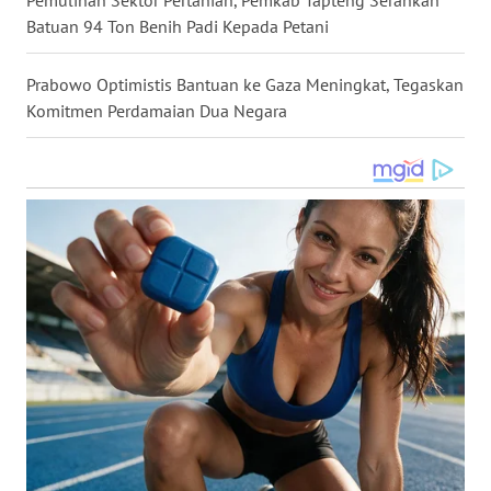
Pemulihan Sektor Pertanian, Pemkab Tapteng Serahkan
Batuan 94 Ton Benih Padi Kepada Petani
WN
NUSANTARA
Prabowo Optimistis Bantuan ke Gaza Meningkat, Tegaskan
WN
Komitmen Perdamaian Dua Negara
JOGJA
WN
JATIM
WN
BALI
WN
KALBAR
WN
KALTENG