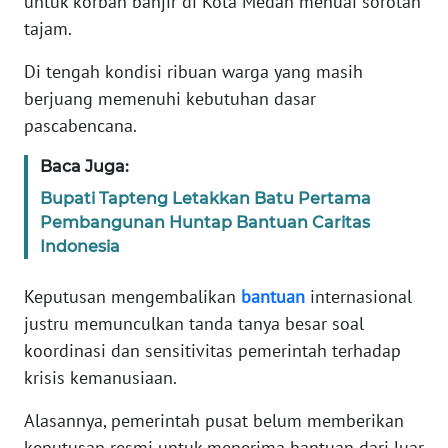
untuk korban banjir di Kota Medan menuai sorotan
Informasi
tajam.
INDEKS
Di tengah kondisi ribuan warga yang masih
BERITA
berjuang memenuhi kebutuhan dasar
pascabencana.
KONTAK
KAMI
Baca Juga:
Bupati Tapteng Letakkan Batu Pertama
INFO
IKLAN
Pembangunan Huntap Bantuan Caritas
Indonesia
TENTANG
Keputusan mengembalikan
bantuan
internasional
KAMI
justru memunculkan tanda tanya besar soal
PEDOMAN
koordinasi dan sensitivitas pemerintah terhadap
MEDIA
krisis kemanusiaan.
SIBER
Alasannya, pemerintah pusat belum memberikan
REDAKSI
keputusan resmi untuk menerima bantuan dari luar