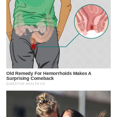
WN
INDRAMAYU
WN
KUNINGAN
WN
MAJALENGKA
WN
SUBANG
WN
SUKABUMI
WN
PURWAKARTA