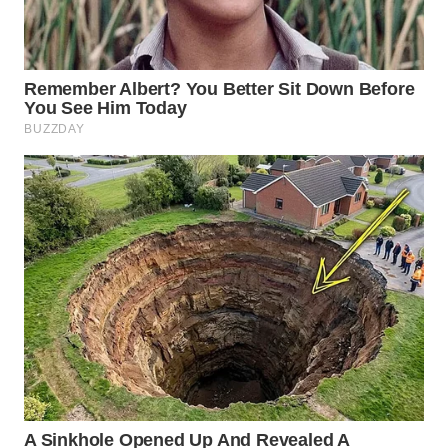
WN
NATUNA
WN
BINTAN
WN
MANDALIKA
WN
LIKUPANG
WN
LABUANBAJO
WN
BORNEO