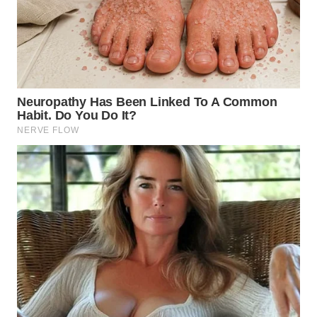
TAPANULI
TENGAH
WN DELI
SERDANG
WN
TEBING
TINGGI
WN
PAKPAK
WN
KARAWANG
WN
BEKASI