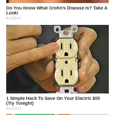
WN
SUMEDANG
WN
CIANJUR
WN
KEPULAUAN
SERIBU
WN
TANGERANG
WN
BINJAI
WN
CIREBON