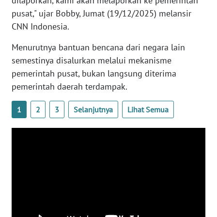
dilaporkan, kami akan melaporkan ke pemerintah
WN
pusat," ujar Bobby, Jumat (19/12/2025) melansir
BANTEN
CNN Indonesia.
WN
Menurutnya bantuan bencana dari negara lain
NTT
semestinya disalurkan melalui mekanisme
pemerintah pusat, bukan langsung diterima
WN
pemerintah daerah terdampak.
KEPRI
1
2
3
Selanjutnya
Lihat Semua
WN
PAPUA
WN
PAPUA
BARAT
WN
RIAU