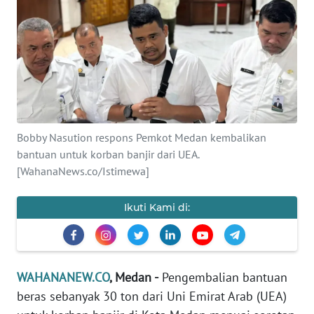
SAINS-TEKNO
KESEHATAN
INTERNASIONAL
SERBA-SERBI
Bobby Nasution respons Pemkot Medan kembalikan
bantuan untuk korban banjir dari UEA.
PENDIDIKAN
[WahanaNews.co/Istimewa]
OLAHRAGA
Ikuti Kami di:
OPINI
WAHANANEW.CO
, Medan -
Pengembalian bantuan
EDITORIAL
beras sebanyak 30 ton dari Uni Emirat Arab (UEA)