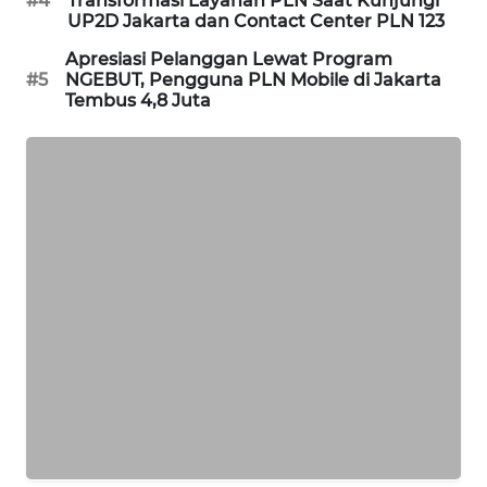
#4
Transformasi Layanan PLN Saat Kunjungi
UP2D Jakarta dan Contact Center PLN 123
MAWAKA
Apresiasi Pelanggan Lewat Program
ID
#5
NGEBUT, Pengguna PLN Mobile di Jakarta
Tembus 4,8 Juta
MARTABAT
NET
PLN
WATCH
MKLI
LPKKI
LKKI
KOPEKLIN