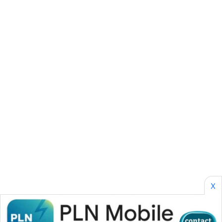
SONYA
ASA
NEWS
X