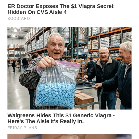
WN
KALTARA
WN
KALSEL
WN
KALTIM
WN
SULSEL
WN
GORONTALO
WN
SULUT