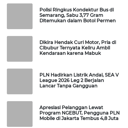
WAHANA
Polisi Ringkus Kondektur Bus di
SPORT
Semarang, Sabu 3,77 Gram
Ditemukan dalam Botol Permen
WAHANA
UMKM
Dikira Hendak Curi Motor, Pria di
Cibubur Ternyata Keliru Ambil
WAHANA
Kendaraan karena Mabuk
SELEB
WAHANA
PLN Hadirkan Listrik Andal, SEA V
PERSONA
League 2026 Leg 2 Berjalan
Lancar Tanpa Gangguan
WAHANA
OTOMOTIF
Apresiasi Pelanggan Lewat
Program NGEBUT, Pengguna PLN
WAHANA
Mobile di Jakarta Tembus 4,8 Juta
HEALTH