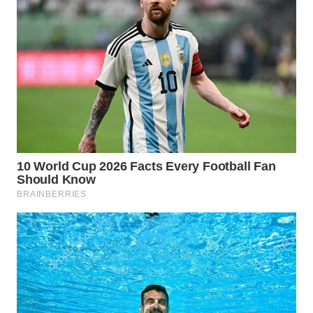
WN
SUMEDANG
WN
CIANJUR
WN
KEPULAUAN
SERIBU
WN
TANGERANG
WN
BINJAI
WN
CIREBON