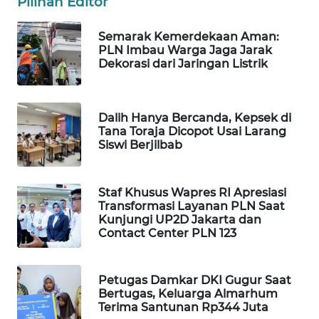
Pilihan Editor
WAHANA
SPORT
Semarak Kemerdekaan Aman:
PLN Imbau Warga Jaga Jarak
Dekorasi dari Jaringan Listrik
WAHANA
UMKM
Dalih Hanya Bercanda, Kepsek di
WAHANA
Tana Toraja Dicopot Usai Larang
SELEB
Siswi Berjilbab
WAHANA
PERSONA
Staf Khusus Wapres RI Apresiasi
Transformasi Layanan PLN Saat
Kunjungi UP2D Jakarta dan
WAHANA
Contact Center PLN 123
OTOMOTIF
Petugas Damkar DKI Gugur Saat
WAHANA
Bertugas, Keluarga Almarhum
HEALTH
Terima Santunan Rp344 Juta