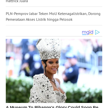
Hattrick Juara
WN
NUSANTARA
PLN-Pemprov Jabar Teken MoU Ketenagalistrikan, Dorong
Pemerataan Akses Listrik hingga Pelosok
WN
JOGJA
WN
JATIM
WN
BALI
WN
KALBAR
WN
KALTENG