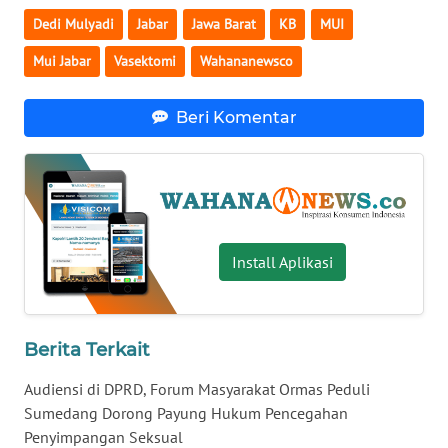
Dedi Mulyadi
Jabar
Jawa Barat
KB
MUI
WN
SERAMBI
Mui Jabar
Vasektomi
Wahananewsco
WN
Beri Komentar
JAMBI
WN
SULTRA
WN
Install Aplikasi
NTB
WN
Berita Terkait
SULTENG
Audiensi di DPRD, Forum Masyarakat Ormas Peduli
WN
Sumedang Dorong Payung Hukum Pencegahan
SULBAR
Penyimpangan Seksual