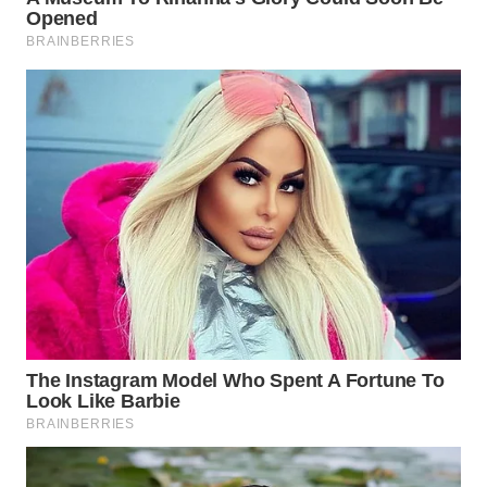
WN
KALTARA
WN
KALSEL
WN
KALTIM
WN
SULSEL
WN
GORONTALO
WN
SULUT