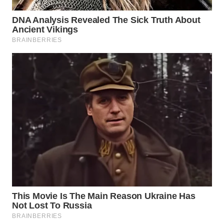
WN
PRIANGAN
TIMUR
WN
SEMARANG
WN
SOLO
WN
BOROBUDUR
WN
MADURA
WN
SURABAYA