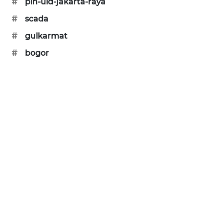
#
pln-uid-jakarta-raya
SIBARAGAS
#
scada
NEWS
#
gulkarmat
METRO
#
bogor
SIANTAR
NEWS
METRO
MEDAN
NEWS
METRO
JAKARTA
NEWS
KRT
NEWS