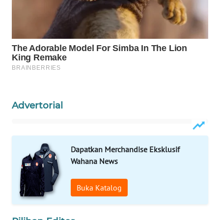
WAHANA
LISTRIK
WAHANA
TRAVEL
WAHANA
TV
Advertorial
WAHANANEWS
ID
Dapatkan Merchandise Eksklusif
WAHANANEWS
Wahana News
CO ID
Buka Katalog
WAHANANEWS
NET