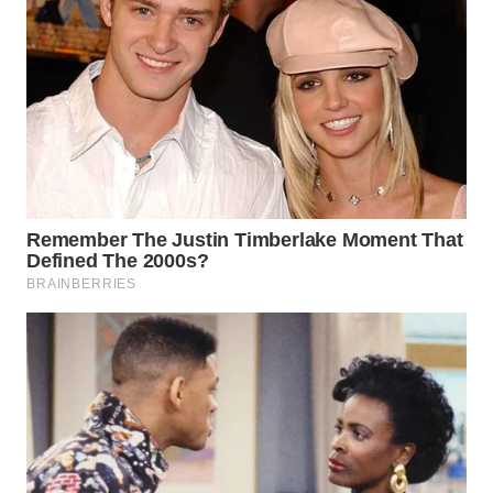
WN
TAPANULI
SELATAN
WN
TANJUNG
LESUNG
WN
KARO
WN
SIMALUNGUN
WN
LABUHANBATU
WN