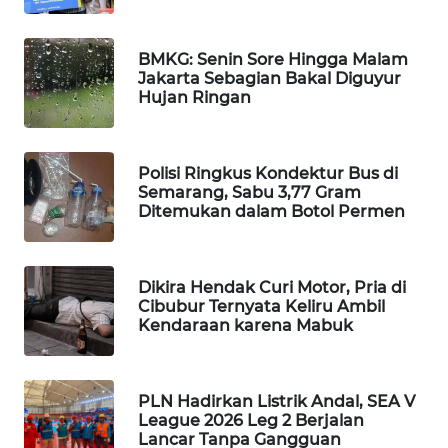
WAHANA
DESA
BMKG: Senin Sore Hingga Malam
WISATA
Jakarta Sebagian Bakal Diguyur
Hujan Ringan
LAPAK
WAHANA
Polisi Ringkus Kondektur Bus di
Wahana
Semarang, Sabu 3,77 Gram
Network
Ditemukan dalam Botol Permen
KONSUMEN
LISTRIK
Dikira Hendak Curi Motor, Pria di
Cibubur Ternyata Keliru Ambil
Kendaraan karena Mabuk
MASYARAKAT
KELISTRIKAN
PLN Hadirkan Listrik Andal, SEA V
WALINKI
League 2026 Leg 2 Berjalan
ID
Lancar Tanpa Gangguan