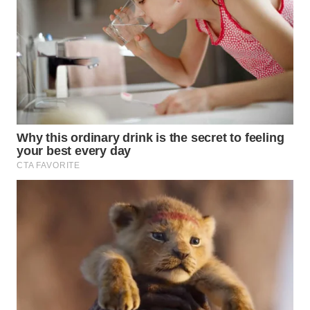
Wahana
Media
Group
WAHANA
NEWS
WAHANA
TANI
WAHANA
ADVOKAT
WAHANA
INFRASTRUKTUR
WAHANA
KONSUMEN