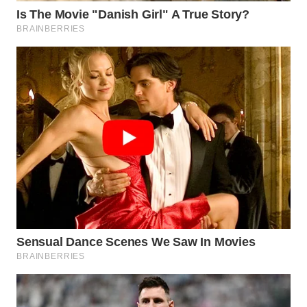
WN
BOGOR
WN
DEPOK
WN
TAPANULI
UTARA
WN
SAMOSIR
WN
PADANG
LAWAS