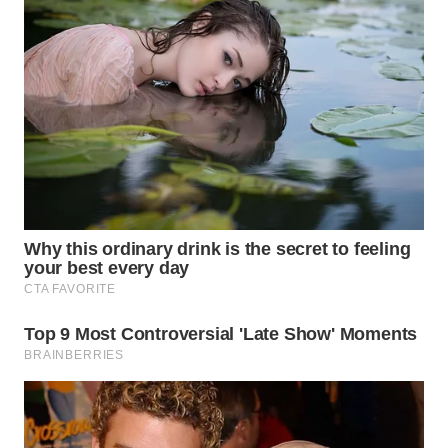
WN
MALUKU
WN
MALUT
WN
DAIRI
WN
DANAU
TOBA
WN
NIAS
WN
LANGKAT