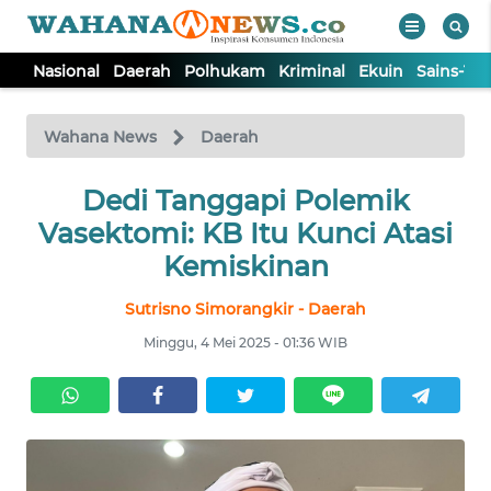
Nasional
Daerah
Polhukam
Kriminal
Ekuin
Sains-Te
WAHANA
Tutup
TV
Wahana News
Daerah
NASIONAL
Dedi Tanggapi Polemik
Vasektomi: KB Itu Kunci Atasi
DAERAH
Kemiskinan
Sutrisno Simorangkir - Daerah
POLHUKAM
Minggu, 4 Mei 2025 - 01:36 WIB
KRIMINAL
EKUIN