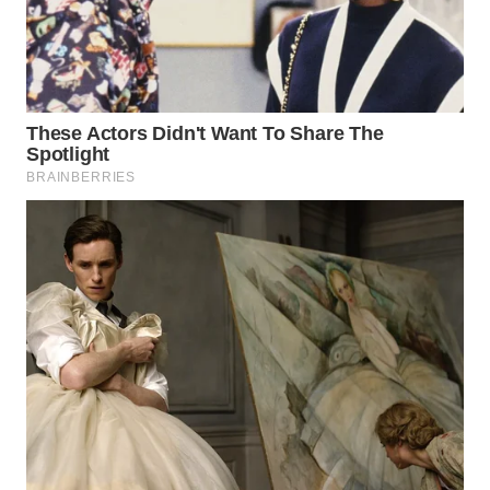
TAPANULI
TENGAH
WN DELI
SERDANG
WN
TEBING
TINGGI
WN
PAKPAK
WN
KARAWANG
WN
BEKASI