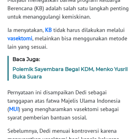
Informasi
Berencana (KB) adalah salah satu langkah penting
INDEKS
untuk menanggulangi kemiskinan.
BERITA
Ia menyatakan,
KB
tidak harus dilakukan melalui
vasektomi
, melainkan bisa menggunakan metode
KONTAK
KAMI
lain yang sesuai.
Baca Juga:
INFO
IKLAN
Polemik Sayembara Begal KDM, Menko Yusril
Buka Suara
TENTANG
KAMI
Pernyataan ini disampaikan Dedi sebagai
tanggapan atas fatwa Majelis Ulama Indonesia
PEDOMAN
(
MUI
) yang mengharamkan vasektomi sebagai
MEDIA
syarat pemberian bantuan sosial.
SIBER
Sebelumnya, Dedi menuai kontroversi karena
REDAKSI