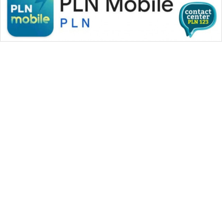
WAHANA MEDIA GROUP
|
|
|
WAHANA NEWS co
WAHANA TANI
WAHANA ADVOKAT
|
|
WAHANA INFRASTRUKTUR
WAHANA KONSUMEN
|
|
|
WAHANA LISTRIK
WAHANA TRAVEL
WAHANA TV
|
|
|
WAHANANEWS id
WAHANANEWS CO ID
WAHANANEWS NET
|
|
|
WAHANA SPORT ID
Wahana UMKM
Wahana Seleb