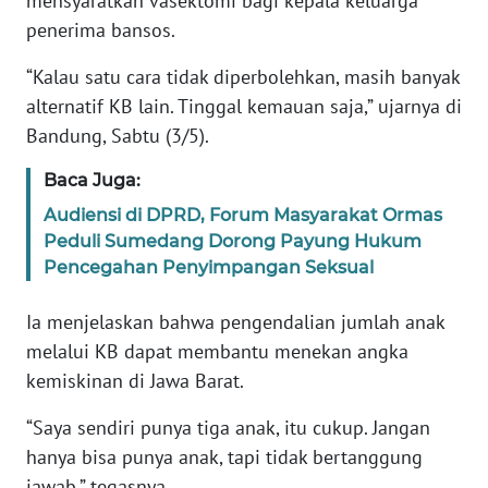
mensyaratkan vasektomi bagi kepala keluarga
penerima bansos.
KARIR
“Kalau satu cara tidak diperbolehkan, masih banyak
alternatif KB lain. Tinggal kemauan saja,” ujarnya di
DISCLAIMER
Bandung, Sabtu (3/5).
Wahana
Baca Juga:
News
Regional
Audiensi di DPRD, Forum Masyarakat Ormas
Peduli Sumedang Dorong Payung Hukum
WN
Pencegahan Penyimpangan Seksual
SUMUT
Ia menjelaskan bahwa pengendalian jumlah anak
WN
melalui KB dapat membantu menekan angka
JAKARTA
kemiskinan di Jawa Barat.
WN
“Saya sendiri punya tiga anak, itu cukup. Jangan
JABAR
hanya bisa punya anak, tapi tidak bertanggung
jawab,” tegasnya.