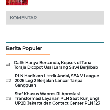
MAWAKA
ID
KOMENTAR
MARTABAT
NET
PLN
Berita Populer
WATCH
Dalih Hanya Bercanda, Kepsek di Tana
MKLI
#1
Toraja Dicopot Usai Larang Siswi Berjilbab
PLN Hadirkan Listrik Andal, SEA V League
LPKKI
#2
2026 Leg 2 Berjalan Lancar Tanpa
Gangguan
LKKI
Staf Khusus Wapres RI Apresiasi
#3
Transformasi Layanan PLN Saat Kunjungi
KOPEKLIN
UP2D Jakarta dan Contact Center PLN 123