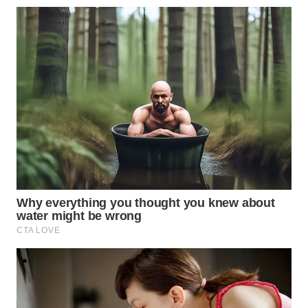
WN
NATUNA
WN
BINTAN
WN
MANDALIKA
WN
LIKUPANG
WN
LABUANBAJO
WN
BORNEO