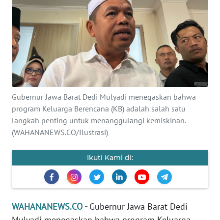
SAINS-TEKNO
KESEHATAN
INTERNASIONAL
SERBA-SERBI
Gubernur Jawa Barat Dedi Mulyadi menegaskan bahwa
program Keluarga Berencana (KB) adalah salah satu
PENDIDIKAN
langkah penting untuk menanggulangi kemiskinan.
(WAHANANEWS.CO/Ilustrasi)
OLAHRAGA
Ikuti Kami di:
OPINI
EDITORIAL
WAHANANEWS.CO
-
Gubernur Jawa Barat Dedi
Mulyadi menegaskan bahwa program Keluarga