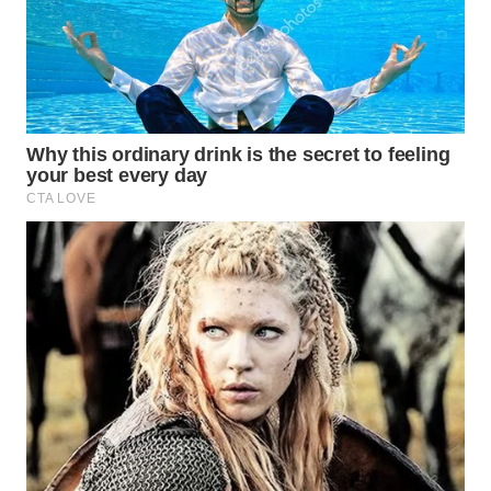
WN
INDRAMAYU
WN
KUNINGAN
WN
MAJALENGKA
WN
SUBANG
WN
SUKABUMI
WN
PURWAKARTA