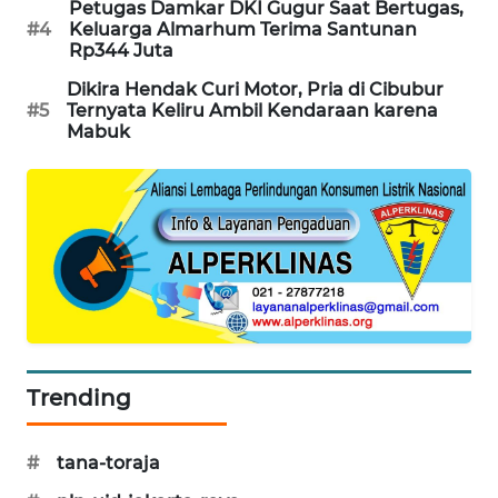
Petugas Damkar DKI Gugur Saat Bertugas,
PORTAL
#4
Keluarga Almarhum Terima Santunan
KONSUMEN
Rp344 Juta
Dikira Hendak Curi Motor, Pria di Cibubur
FORWAMKI
#5
Ternyata Keliru Ambil Kendaraan karena
Mabuk
ALPERKLINAS
FORJASIDA
TAMBANG
NEWS
SITUNGIR
NEWS
Trending
SIDIKALANG
#
tana-toraja
NEWS