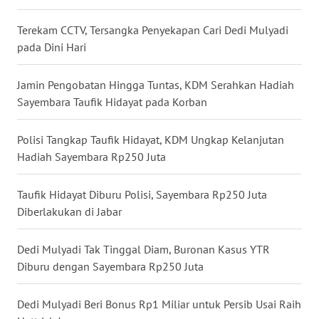
WN
Terekam CCTV, Tersangka Penyekapan Cari Dedi Mulyadi
BABEL
pada Dini Hari
WN
Jamin Pengobatan Hingga Tuntas, KDM Serahkan Hadiah
SUMBAR
Sayembara Taufik Hidayat pada Korban
WN
Polisi Tangkap Taufik Hidayat, KDM Ungkap Kelanjutan
SUMSEL
Hadiah Sayembara Rp250 Juta
WN
Taufik Hidayat Diburu Polisi, Sayembara Rp250 Juta
BENGKULU
Diberlakukan di Jabar
WN
LAMPUNG
Dedi Mulyadi Tak Tinggal Diam, Buronan Kasus YTR
Diburu dengan Sayembara Rp250 Juta
WN
JATENG
Dedi Mulyadi Beri Bonus Rp1 Miliar untuk Persib Usai Raih