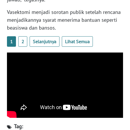
WN
BANTEN
Vasektomi menjadi sorotan publik setelah rencana
menjadikannya syarat menerima bantuan seperti
WN
beasiswa dan bansos.
NTT
1
2
Selanjutnya
Lihat Semua
WN
KEPRI
WN
PAPUA
WN
PAPUA
BARAT
WN
RIAU
Tag: