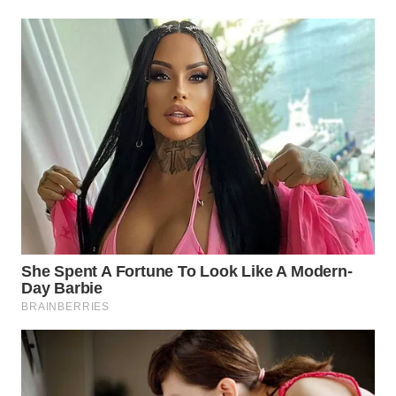
WN
MALUKU
WN
MALUT
WN
DAIRI
WN
DANAU
TOBA
WN
NIAS
WN
LANGKAT