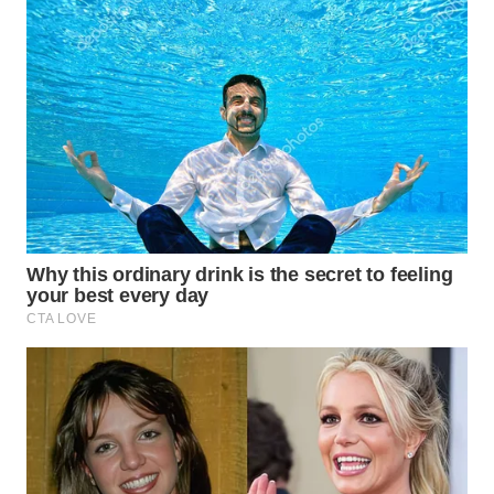
WN
BABEL
WN
SUMBAR
WN
SUMSEL
WN
BENGKULU
WN
LAMPUNG
WN
JATENG