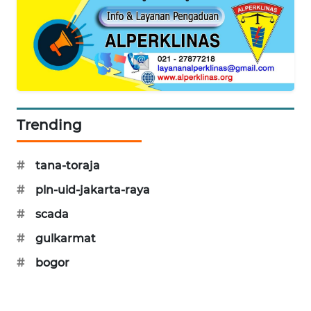
MAWAKA
ID
MARTABAT
NET
Trending
PLN
WATCH
#
tana-toraja
MKLI
#
pln-uid-jakarta-raya
#
scada
LPKKI
#
gulkarmat
LKKI
#
bogor
KOPEKLIN