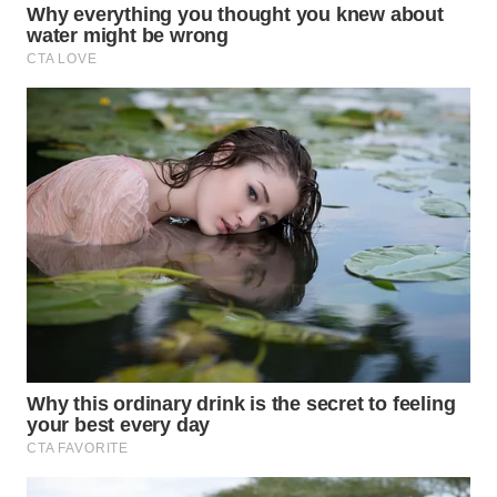
WN
BOGOR
WN
DEPOK
WN
TAPANULI
UTARA
WN
SAMOSIR
WN
PADANG
LAWAS