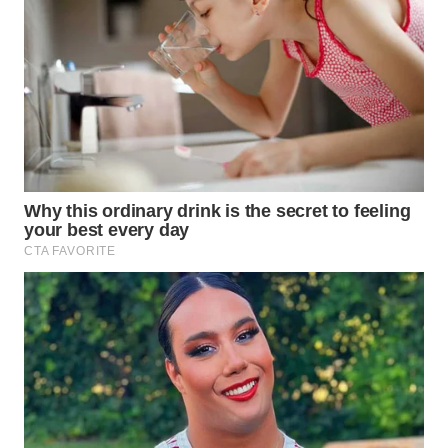
WN
TAPANULI
SELATAN
WN
TANJUNG
LESUNG
WN
KARO
WN
SIMALUNGUN
WN
LABUHANBATU
WN