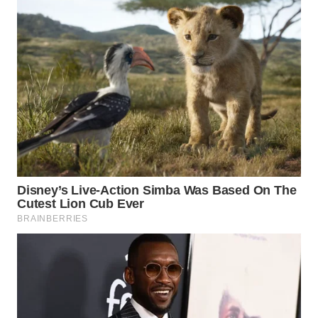
WN
SUMEDANG
WN
CIANJUR
WN
KEPULAUAN
SERIBU
WN
TANGERANG
WN
BINJAI
WN
CIREBON