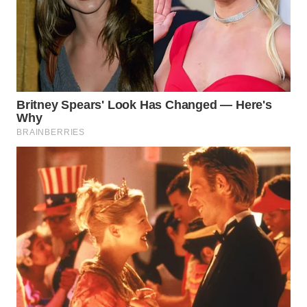
WN
NUSANTARA
WN
JOGJA
WN
JATIM
WN
BALI
WN
KALBAR
WN
KALTENG