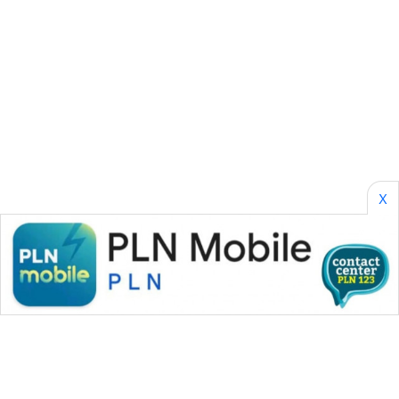
SONYA
ASA
NEWS
X