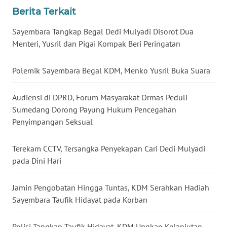
WN
Berita Terkait
BANTEN
Sayembara Tangkap Begal Dedi Mulyadi Disorot Dua
Menteri, Yusril dan Pigai Kompak Beri Peringatan
WN
NTT
Polemik Sayembara Begal KDM, Menko Yusril Buka Suara
WN
KEPRI
Audiensi di DPRD, Forum Masyarakat Ormas Peduli
Sumedang Dorong Payung Hukum Pencegahan
WN
Penyimpangan Seksual
PAPUA
Terekam CCTV, Tersangka Penyekapan Cari Dedi Mulyadi
WN
pada Dini Hari
PAPUA
BARAT
Jamin Pengobatan Hingga Tuntas, KDM Serahkan Hadiah
Sayembara Taufik Hidayat pada Korban
WN
RIAU
Polisi Tangkap Taufik Hidayat, KDM Ungkap Kelanjutan