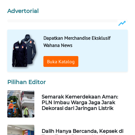
Wahana
Advertorial
Media
Group
WAHANA
Dapatkan Merchandise Eksklusif
NEWS
Wahana News
WAHANA
TANI
Buka Katalog
WAHANA
Pilihan Editor
ADVOKAT
Semarak Kemerdekaan Aman:
WAHANA
PLN Imbau Warga Jaga Jarak
INFRASTRUKTUR
Dekorasi dari Jaringan Listrik
WAHANA
KONSUMEN
Dalih Hanya Bercanda, Kepsek di