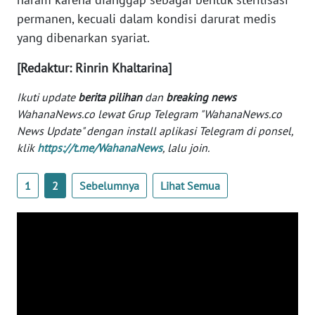
Informasi
permanen, kecuali dalam kondisi darurat medis
INDEKS
yang dibenarkan syariat.
BERITA
[Redaktur: Rinrin Khaltarina]
KONTAK
Ikuti update
berita pilihan
dan
breaking news
KAMI
WahanaNews.co lewat Grup Telegram "WahanaNews.co
News Update" dengan install aplikasi Telegram di ponsel,
INFO
klik
https://t.me/WahanaNews
, lalu join.
IKLAN
1
2
Sebelumnya
Lihat Semua
TENTANG
KAMI
PEDOMAN
MEDIA
SIBER
REDAKSI