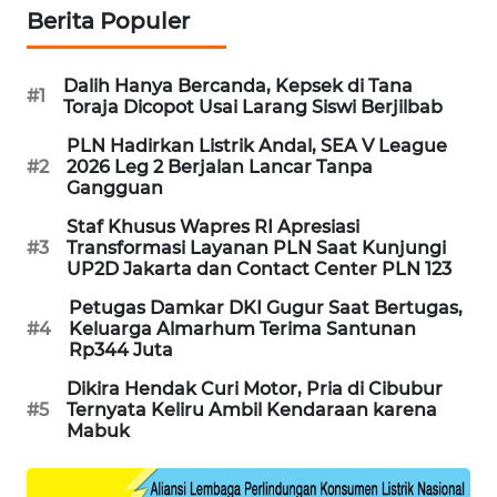
Berita Populer
WAHANA
DESA
WISATA
Dalih Hanya Bercanda, Kepsek di Tana
#1
Toraja Dicopot Usai Larang Siswi Berjilbab
LAPAK
PLN Hadirkan Listrik Andal, SEA V League
WAHANA
#2
2026 Leg 2 Berjalan Lancar Tanpa
Gangguan
Wahana
Staf Khusus Wapres RI Apresiasi
Network
#3
Transformasi Layanan PLN Saat Kunjungi
UP2D Jakarta dan Contact Center PLN 123
KONSUMEN
Petugas Damkar DKI Gugur Saat Bertugas,
LISTRIK
#4
Keluarga Almarhum Terima Santunan
Rp344 Juta
MASYARAKAT
Dikira Hendak Curi Motor, Pria di Cibubur
KELISTRIKAN
#5
Ternyata Keliru Ambil Kendaraan karena
Mabuk
WALINKI
ID