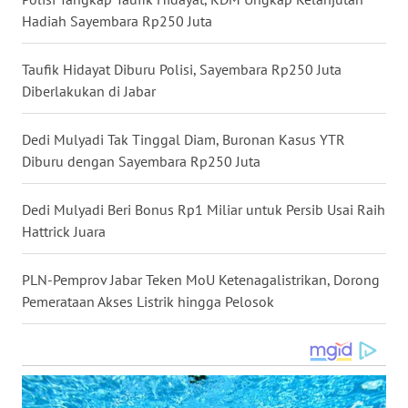
Hadiah Sayembara Rp250 Juta
WN
SERAMBI
Taufik Hidayat Diburu Polisi, Sayembara Rp250 Juta
Diberlakukan di Jabar
WN
JAMBI
Dedi Mulyadi Tak Tinggal Diam, Buronan Kasus YTR
Diburu dengan Sayembara Rp250 Juta
WN
SULTRA
Dedi Mulyadi Beri Bonus Rp1 Miliar untuk Persib Usai Raih
Hattrick Juara
WN
NTB
PLN-Pemprov Jabar Teken MoU Ketenagalistrikan, Dorong
WN
Pemerataan Akses Listrik hingga Pelosok
SULTENG
WN
SULBAR