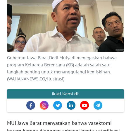
SAINS-TEKNO
KESEHATAN
INTERNASIONAL
SERBA-SERBI
Gubernur Jawa Barat Dedi Mulyadi menegaskan bahwa
program Keluarga Berencana (KB) adalah salah satu
PENDIDIKAN
langkah penting untuk menanggulangi kemiskinan.
(WAHANANEWS.CO/Ilustrasi)
OLAHRAGA
Ikuti Kami di:
OPINI
EDITORIAL
MUI Jawa Barat menyatakan bahwa vasektomi
haram karena dianggap sebagai bentuk sterilisasi