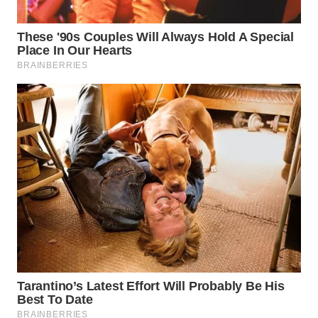
WN
KALTARA
WN
KALSEL
WN
KALTIM
WN
SULSEL
WN
GORONTALO
WN
SULUT