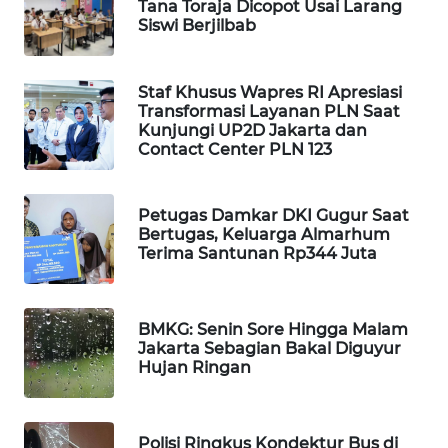
Tana Toraja Dicopot Usai Larang
Siswi Berjilbab
WAHANA
LISTRIK
Staf Khusus Wapres RI Apresiasi
WAHANA
Transformasi Layanan PLN Saat
TRAVEL
Kunjungi UP2D Jakarta dan
Contact Center PLN 123
WAHANA
TV
Petugas Damkar DKI Gugur Saat
Bertugas, Keluarga Almarhum
WAHANANEWS
Terima Santunan Rp344 Juta
ID
WAHANANEWS
BMKG: Senin Sore Hingga Malam
CO ID
Jakarta Sebagian Bakal Diguyur
Hujan Ringan
WAHANANEWS
NET
Polisi Ringkus Kondektur Bus di