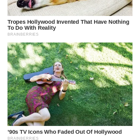
WN
PRIANGAN
TIMUR
WN
SEMARANG
WN
SOLO
WN
BOROBUDUR
WN
MADURA
WN
SURABAYA