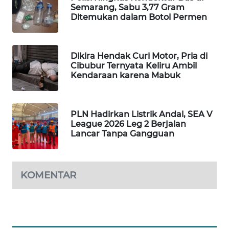
Semarang, Sabu 3,77 Gram
WAHANA
Ditemukan dalam Botol Permen
SPORT
WAHANA
Dikira Hendak Curi Motor, Pria di
UMKM
Cibubur Ternyata Keliru Ambil
Kendaraan karena Mabuk
WAHANA
SELEB
PLN Hadirkan Listrik Andal, SEA V
League 2026 Leg 2 Berjalan
WAHANA
Lancar Tanpa Gangguan
PERSONA
WAHANA
KOMENTAR
OTOMOTIF
WAHANA
HEALTH