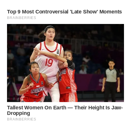
WN
NATUNA
WN
BINTAN
WN
MANDALIKA
WN
LIKUPANG
WN
LABUANBAJO
WN
BORNEO