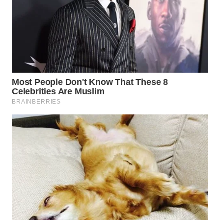
WN
INDRAMAYU
WN
KUNINGAN
WN
MAJALENGKA
WN
SUBANG
WN
SUKABUMI
WN
PURWAKARTA