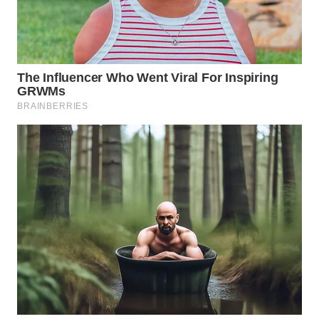
TAPANULI
TENGAH
WN DELI
SERDANG
WN
TEBING
TINGGI
WN
PAKPAK
WN
KARAWANG
WN
BEKASI