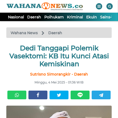
Nasional
Daerah
Polhukam
Kriminal
Ekuin
Sains-Te
WAHANA
Tutup
TV
Wahana News
Daerah
NASIONAL
Dedi Tanggapi Polemik
Vasektomi: KB Itu Kunci Atasi
DAERAH
Kemiskinan
Sutrisno Simorangkir - Daerah
POLHUKAM
Minggu, 4 Mei 2025 - 01:36 WIB
KRIMINAL
EKUIN