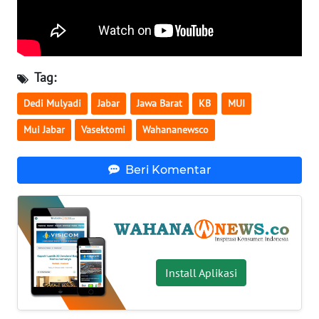
KARIR
DISCLAIMER
Tag:
Dedi Mulyadi
Jabar
Jawa Barat
KB
MUI
Wahana
News
Mui Jabar
Vasektomi
Wahananewsco
Regional
Beri Komentar
WN
SUMUT
WN
JAKARTA
Install Aplikasi
WN
JABAR