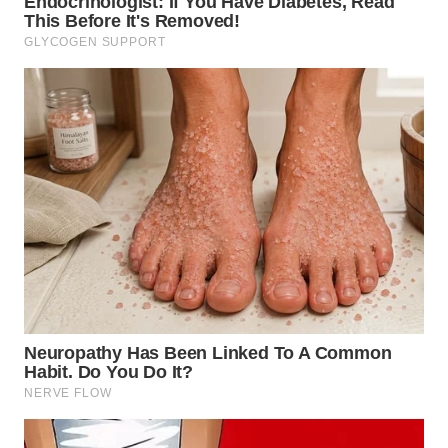
TAPANULI
TENGAH
WN DELI
SERDANG
WN
TEBING
TINGGI
WN
PAKPAK
WN
KARAWANG
WN
BEKASI