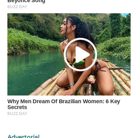
Wahana
Media
Group
WAHANA
NEWS
WAHANA
TANI
WAHANA
ADVOKAT
WAHANA
INFRASTRUKTUR
WAHANA
KONSUMEN
Advertorial