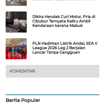
WAHANA
DESA
WISATA
Dikira Hendak Curi Motor, Pria di
Cibubur Ternyata Keliru Ambil
Kendaraan karena Mabuk
LAPAK
WAHANA
PLN Hadirkan Listrik Andal, SEA V
Wahana
League 2026 Leg 2 Berjalan
Network
Lancar Tanpa Gangguan
KONSUMEN
LISTRIK
KOMENTAR
MASYARAKAT
KELISTRIKAN
WALINKI
Berita Populer
ID