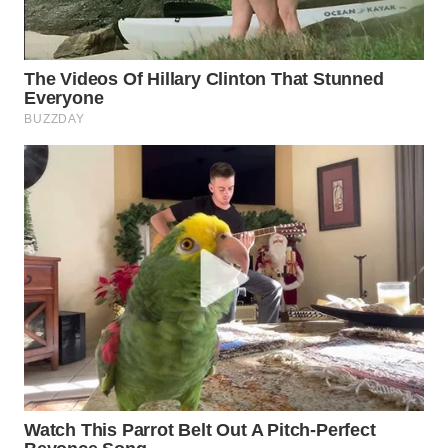
WN
NATUNA
WN
BINTAN
WN
MANDALIKA
WN
LIKUPANG
WN
LABUANBAJO
WN
BORNEO