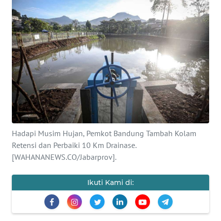
SAINS-TEKNO
KESEHATAN
INTERNASIONAL
SERBA-SERBI
PENDIDIKAN
Hadapi Musim Hujan, Pemkot Bandung Tambah Kolam
OLAHRAGA
Retensi dan Perbaiki 10 Km Drainase.
[WAHANANEWS.CO/Jabarprov].
OPINI
Ikuti Kami di:
EDITORIAL