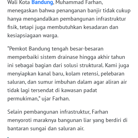
Wali Kota
Bandung
, Muhammad Farhan,
menegaskan bahwa penanganan banjir tidak cukup
KARIR
hanya mengandalkan pembangunan infrastruktur
fisik, tetapi juga membutuhkan kesadaran dan
DISCLAIMER
kesiapsiagaan warga.
Wahana
“Pemkot Bandung tengah besar-besaran
News
memperbaiki sistem drainase hingga akhir tahun
Regional
ini sebagai bagian dari solusi struktural. Kami juga
menyiapkan kanal baru, kolam retensi, pelebaran
WN
SUMUT
saluran, dan sumur imbuhan dalam agar aliran air
tidak lagi tersendat di kawasan padat
WN
permukiman,” ujar Farhan.
JAKARTA
Selain pembangunan infrastruktur, Farhan
menyoroti maraknya bangunan liar yang berdiri di
WN
JABAR
bantaran sungai dan saluran air.