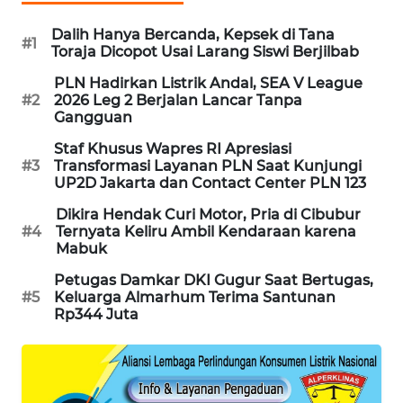
MAWAKA
Dalih Hanya Bercanda, Kepsek di Tana
#1
ID
Toraja Dicopot Usai Larang Siswi Berjilbab
PLN Hadirkan Listrik Andal, SEA V League
MARTABAT
#2
2026 Leg 2 Berjalan Lancar Tanpa
NET
Gangguan
Staf Khusus Wapres RI Apresiasi
PLN
#3
Transformasi Layanan PLN Saat Kunjungi
WATCH
UP2D Jakarta dan Contact Center PLN 123
Dikira Hendak Curi Motor, Pria di Cibubur
MKLI
#4
Ternyata Keliru Ambil Kendaraan karena
Mabuk
LPKKI
Petugas Damkar DKI Gugur Saat Bertugas,
#5
Keluarga Almarhum Terima Santunan
Rp344 Juta
LKKI
KOPEKLIN