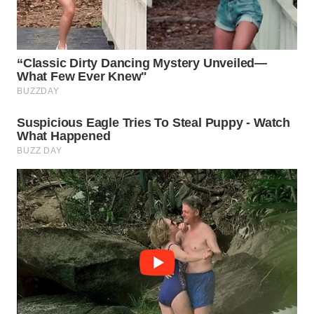
WN
PRIANGAN
TIMUR
WN
SEMARANG
WN
SOLO
WN
BOROBUDUR
WN
MADURA
WN
SURABAYA