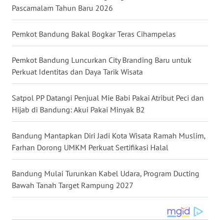
Pascamalam Tahun Baru 2026
WN
NUSANTARA
Pemkot Bandung Bakal Bogkar Teras Cihampelas
WN
JOGJA
Pemkot Bandung Luncurkan City Branding Baru untuk
Perkuat Identitas dan Daya Tarik Wisata
WN
JATIM
Satpol PP Datangi Penjual Mie Babi Pakai Atribut Peci dan
Hijab di Bandung: Akui Pakai Minyak B2
WN
BALI
Bandung Mantapkan Diri Jadi Kota Wisata Ramah Muslim,
Farhan Dorong UMKM Perkuat Sertifikasi Halal
WN
KALBAR
Bandung Mulai Turunkan Kabel Udara, Program Ducting
Bawah Tanah Target Rampung 2027
WN
KALTENG