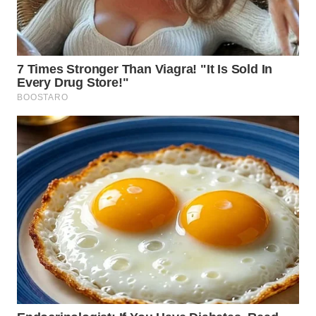
WN
TAPANULI
SELATAN
WN
TANJUNG
LESUNG
WN
KARO
WN
SIMALUNGUN
WN
LABUHANBATU
WN