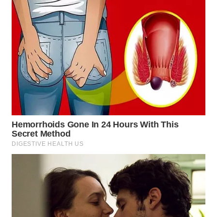
WN
BOGOR
WN
DEPOK
WN
TAPANULI
UTARA
WN
SAMOSIR
WN
PADANG
LAWAS