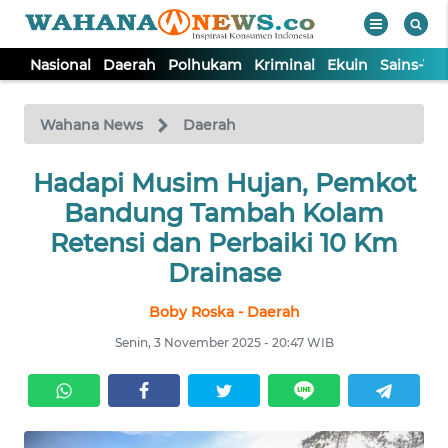
Nasional
Daerah
Polhukam
Kriminal
Ekuin
Sains-Te
WAHANA
Tutup
TV
Wahana News
Daerah
NASIONAL
Hadapi Musim Hujan, Pemkot
Bandung Tambah Kolam
DAERAH
Retensi dan Perbaiki 10 Km
Drainase
POLHUKAM
Boby Roska - Daerah
Senin, 3 November 2025 - 20:47 WIB
KRIMINAL
EKUIN