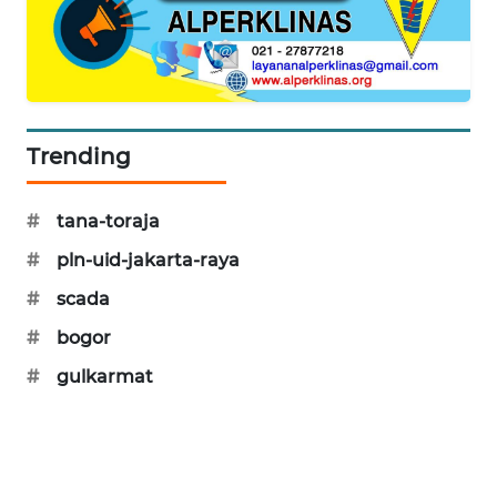
PORTAL
KONSUMEN
FORWAMKI
Trending
ALPERKLINAS
#
tana-toraja
FORJASIDA
#
pln-uid-jakarta-raya
TAMBANG
#
scada
NEWS
#
bogor
SITUNGIR
#
gulkarmat
NEWS
SIDIKALANG
NEWS