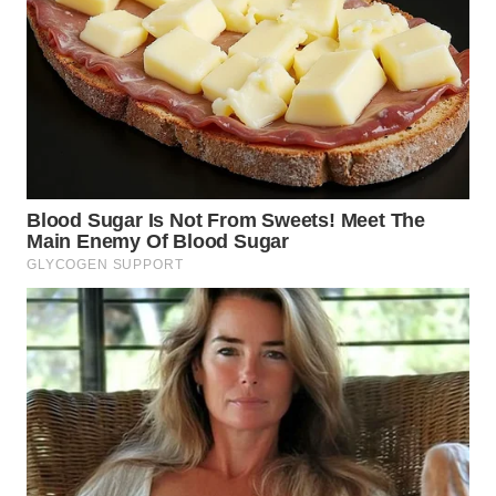
WN
MALUKU
WN
MALUT
WN
DAIRI
WN
DANAU
TOBA
WN
NIAS
WN
LANGKAT