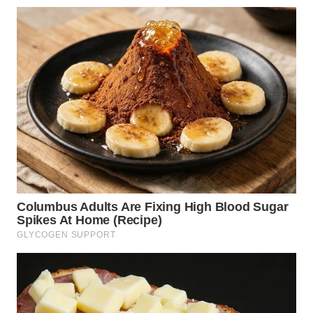
WN
KALTARA
WN
KALSEL
WN
KALTIM
WN
SULSEL
WN
GORONTALO
WN
SULUT