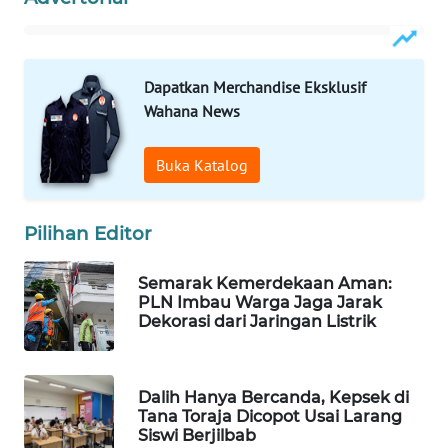
WAHANA
LISTRIK
Dapatkan Merchandise Eksklusif
WAHANA
Wahana News
TRAVEL
Buka Katalog
WAHANA
TV
Pilihan Editor
WAHANANEWS
ID
Semarak Kemerdekaan Aman:
PLN Imbau Warga Jaga Jarak
Dekorasi dari Jaringan Listrik
WAHANANEWS
CO ID
Dalih Hanya Bercanda, Kepsek di
WAHANANEWS
Tana Toraja Dicopot Usai Larang
NET
Siswi Berjilbab