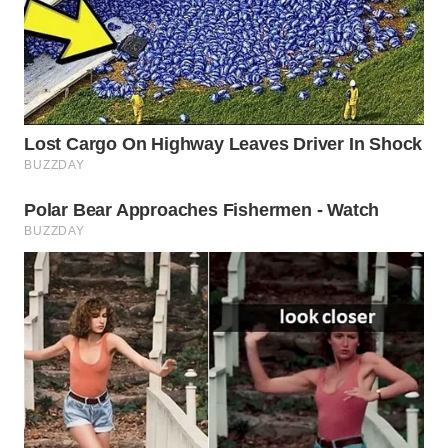
WN
INDRAMAYU
WN
KUNINGAN
WN
MAJALENGKA
WN
SUBANG
WN
SUKABUMI
WN
PURWAKARTA