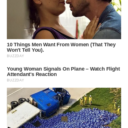
WN
SUMEDANG
WN
CIANJUR
WN
KEPULAUAN
SERIBU
WN
TANGERANG
WN
BINJAI
WN
CIREBON