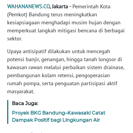
Informasi
WAHANANEWS.CO
, Jakarta -
Pemerintah Kota
(Pemkot) Bandung terus meningkatkan
INDEKS
BERITA
kesiapsiagaan menghadapi musim hujan dengan
memperkuat langkah mitigasi bencana di berbagai
KONTAK
sektor.
KAMI
Upaya antisipatif dilakukan untuk mencegah
potensi banjir, genangan, hingga tanah longsor di
INFO
IKLAN
kawasan rawan melalui perbaikan sistem drainase,
pembangunan kolam retensi, pengoperasian
TENTANG
rumah pompa, serta penguatan partisipasi aktif
KAMI
masyarakat.
PEDOMAN
Baca Juga:
MEDIA
Proyek BKG Bandung–Kawasaki Catat
SIBER
Dampak Positif bagi Lingkungan Air
REDAKSI