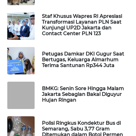
WAHANA
SPORT
Staf Khusus Wapres RI Apresiasi
Transformasi Layanan PLN Saat
Kunjungi UP2D Jakarta dan
WAHANA
Contact Center PLN 123
UMKM
WAHANA
Petugas Damkar DKI Gugur Saat
SELEB
Bertugas, Keluarga Almarhum
Terima Santunan Rp344 Juta
WAHANA
PERSONA
BMKG: Senin Sore Hingga Malam
Jakarta Sebagian Bakal Diguyur
WAHANA
Hujan Ringan
OTOMOTIF
WAHANA
Polisi Ringkus Kondektur Bus di
HEALTH
Semarang, Sabu 3,77 Gram
Ditemukan dalam Botol Permen