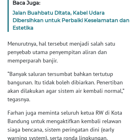
Baca Juga:
WN
BANTEN
Jalan Buahbatu Ditata, Kabel Udara
Dibersihkan untuk Perbaiki Keselamatan dan
Estetika
WN
NTT
Menurutnya, hal tersebut menjadi salah satu
WN
penyebab utama penyempitan aliran dan
KEPRI
memperparah banjir.
“Banyak saluran tersumbat bahkan tertutup
WN
PAPUA
bangunan. Itu tidak boleh dibiarkan. Penertiban
akan dilakukan agar sistem air kembali normal,”
WN
tegasnya.
PAPUA
BARAT
Farhan juga meminta seluruh ketua RW di Kota
Bandung untuk mengaktifkan kembali relawan
WN
siaga bencana, sistem peringatan dini (early
RIAU
warning system), serta ronda lingkungan.