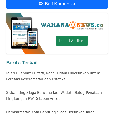
Beri Komentar
WN
BABEL
WN
SUMBAR
Install Aplikasi
WN
SUMSEL
Berita Terkait
WN
BENGKULU
Jalan Buahbatu Ditata, Kabel Udara Dibersihkan untuk
Perbaiki Keselamatan dan Estetika
WN
LAMPUNG
Siskamling Siaga Bencana Jadi Wadah Dialog Penataan
Lingkungan RW Delapan Ancol
WN
JATENG
Damkarmatan Kota Bandung Siaga Bersihkan Jalan