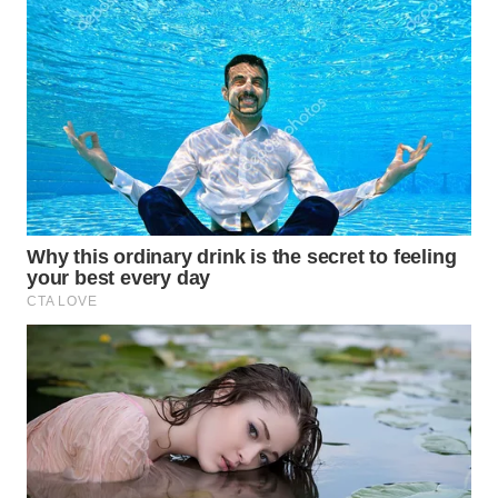
Wahana
Media
Group
WAHANA
NEWS
WAHANA
TANI
WAHANA
ADVOKAT
WAHANA
INFRASTRUKTUR
WAHANA
KONSUMEN