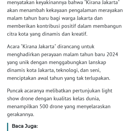
menyatakan keyakinannya bahwa "Kirana Jakarta"
akan menambah kekayaan pengalaman merayakan
KARIR
malam tahun baru bagi warga Jakarta dan
memberikan kontribusi positif dalam membangun
DISCLAIMER
citra kota yang dinamis dan kreatif.
Wahana
Acara "Kirana Jakarta" dirancang untuk
News
menghadirkan perayaan malam tahun baru 2024
Regional
yang unik dengan menggabungkan lanskap
dinamis kota Jakarta, teknologi, dan seni,
WN
SUMUT
menciptakan awal tahun yang tak terlupakan.
Puncak acaranya melibatkan pertunjukan light
WN
show drone dengan kualitas kelas dunia,
JAKARTA
menampilkan 500 drone yang menyelaraskan
gerakannya.
WN
JABAR
Baca Juga: