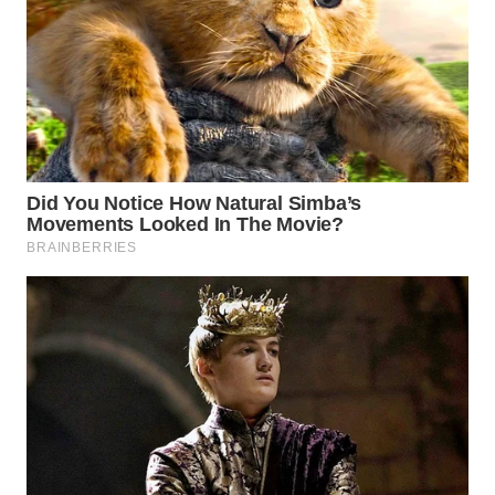
WN
SUMEDANG
WN
CIANJUR
WN
KEPULAUAN
SERIBU
WN
TANGERANG
WN
BINJAI
WN
CIREBON