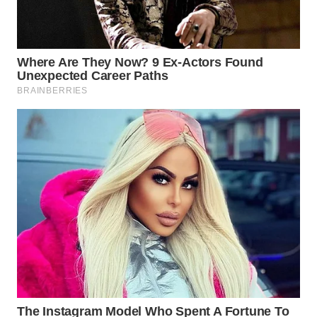
WN
INDRAMAYU
WN
KUNINGAN
WN
MAJALENGKA
WN
SUBANG
WN
SUKABUMI
WN
PURWAKARTA