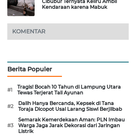
Cibubur Ternyata Keliru Ambil
Kendaraan karena Mabuk
MAWAKA
ID
KOMENTAR
MARTABAT
NET
PLN
WATCH
Berita Populer
MKLI
Tragis! Bocah 10 Tahun di Lampung Utara
#1
Tewas Terjerat Tali Ayunan
LPKKI
Dalih Hanya Bercanda, Kepsek di Tana
#2
Toraja Dicopot Usai Larang Siswi Berjilbab
LKKI
Semarak Kemerdekaan Aman: PLN Imbau
#3
Warga Jaga Jarak Dekorasi dari Jaringan
KOPEKLIN
Listrik