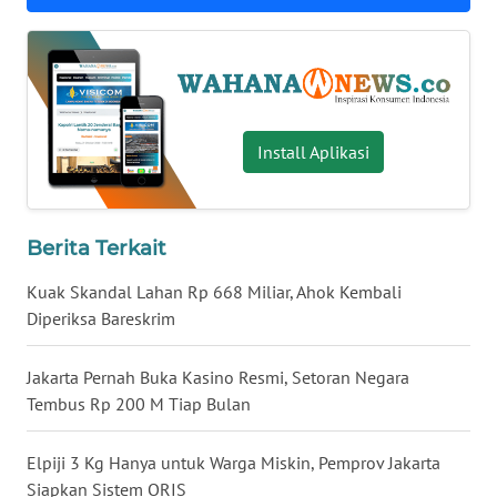
WN
BABEL
WN
SUMBAR
Install Aplikasi
WN
SUMSEL
Berita Terkait
WN
Kuak Skandal Lahan Rp 668 Miliar, Ahok Kembali
BENGKULU
Diperiksa Bareskrim
WN
Jakarta Pernah Buka Kasino Resmi, Setoran Negara
LAMPUNG
Tembus Rp 200 M Tiap Bulan
WN
Elpiji 3 Kg Hanya untuk Warga Miskin, Pemprov Jakarta
JATENG
Siapkan Sistem QRIS