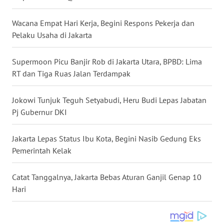
WN
Wacana Empat Hari Kerja, Begini Respons Pekerja dan
NUSANTARA
Pelaku Usaha di Jakarta
WN
JOGJA
Supermoon Picu Banjir Rob di Jakarta Utara, BPBD: Lima
RT dan Tiga Ruas Jalan Terdampak
WN
JATIM
Jokowi Tunjuk Teguh Setyabudi, Heru Budi Lepas Jabatan
Pj Gubernur DKI
WN
BALI
Jakarta Lepas Status Ibu Kota, Begini Nasib Gedung Eks
Pemerintah Kelak
WN
KALBAR
Catat Tanggalnya, Jakarta Bebas Aturan Ganjil Genap 10
Hari
WN
KALTENG