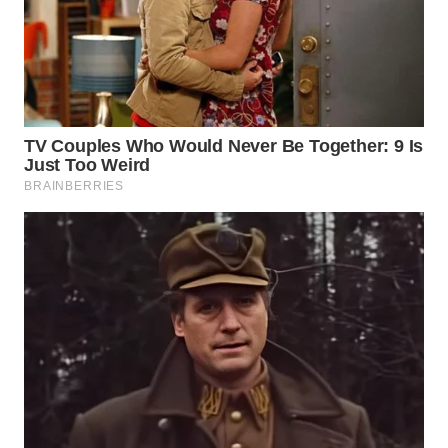
WN
TAPANULI
SELATAN
WN
TANJUNG
LESUNG
WN
KARO
WN
SIMALUNGUN
WN
LABUHANBATU
WN