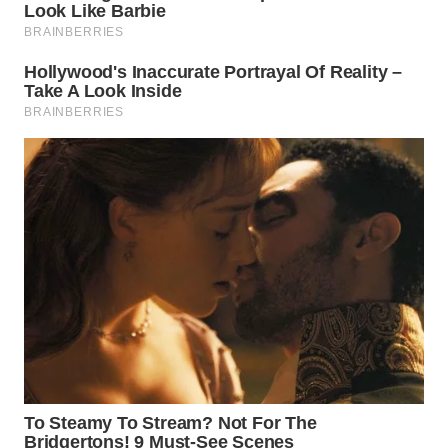
WN
PRIANGAN
TIMUR
WN
SEMARANG
WN
SOLO
WN
BOROBUDUR
WN
MADURA
WN
SURABAYA