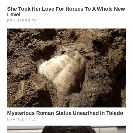
WN
KALTARA
WN
KALSEL
WN
KALTIM
WN
SULSEL
WN
GORONTALO
WN
SULUT