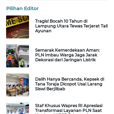
WAHANA
Pilihan Editor
SPORT
Tragis! Bocah 10 Tahun di
WAHANA
Lampung Utara Tewas Terjerat Tali
UMKM
Ayunan
WAHANA
SELEB
Semarak Kemerdekaan Aman:
PLN Imbau Warga Jaga Jarak
Dekorasi dari Jaringan Listrik
WAHANA
PERSONA
Dalih Hanya Bercanda, Kepsek di
WAHANA
Tana Toraja Dicopot Usai Larang
OTOMOTIF
Siswi Berjilbab
WAHANA
Staf Khusus Wapres RI Apresiasi
HEALTH
Transformasi Layanan PLN Saat