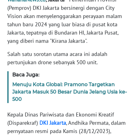
Informasi
(Pemprov) DKI Jakarta bersinergi dengan City
Vision akan menyelenggarakan perayaan malam
INDEKS
BERITA
tahun baru 2024 yang luar biasa di pusat kota
Jakarta, tepatnya di Bundaran HI, Jakarta Pusat,
KONTAK
yang diberi nama "Kirana Jakarta".
KAMI
Salah satu sorotan utama acara ini adalah
INFO
pertunjukan drone sebanyak 500 unit.
IKLAN
Baca Juga:
TENTANG
Menuju Kota Global: Pramono Targetkan
KAMI
Jakarta Masuk 50 Besar Dunia Jelang Usia ke-
500
PEDOMAN
MEDIA
Kepala Dinas Pariwisata dan Ekonomi Kreatif
SIBER
(Disparekraf)
DKI
Jakarta
, Andhika Permata, dalam
pernyataan resmi pada Kamis (28/12/2023),
REDAKSI