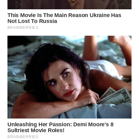
TAPANULI
TENGAH
WN DELI
SERDANG
WN
TEBING
TINGGI
WN
PAKPAK
WN
KARAWANG
WN
BEKASI