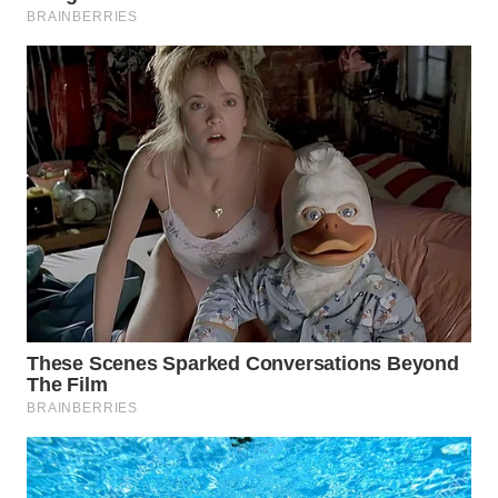
WN
NATUNA
WN
BINTAN
WN
MANDALIKA
WN
LIKUPANG
WN
LABUANBAJO
WN
BORNEO