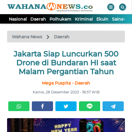
Nasional
Daerah
Polhukam
Kriminal
Ekuin
Sains-Te
WAHANA
Tutup
TV
Wahana News
Daerah
NASIONAL
Jakarta Siap Luncurkan 500
Drone di Bundaran HI saat
DAERAH
Malam Pergantian Tahun
Mega Puspita - Daerah
POLHUKAM
Kamis, 28 Desember 2023 - 18:57 WIB
KRIMINAL
EKUIN