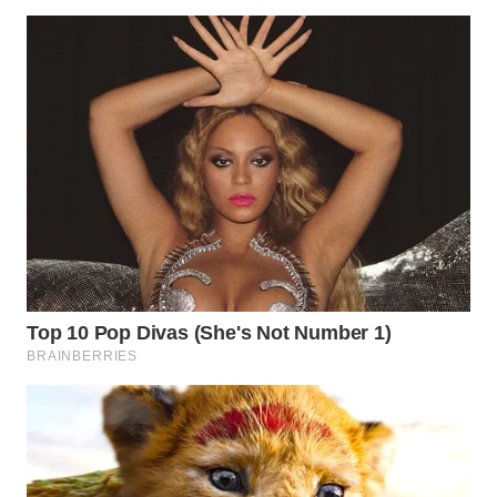
WN
BOGOR
WN
DEPOK
WN
TAPANULI
UTARA
WN
SAMOSIR
WN
PADANG
LAWAS