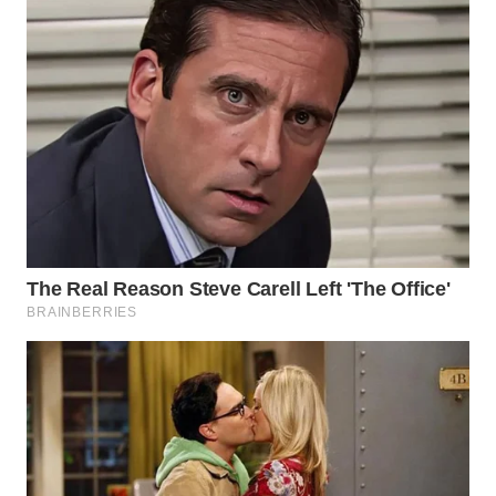
WN
MALUKU
WN
MALUT
WN
DAIRI
WN
DANAU
TOBA
WN
NIAS
WN
LANGKAT