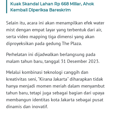
Kuak Skandal Lahan Rp 668 Miliar, Ahok
WN
BANTEN
Kembali Diperiksa Bareskrim
Selain itu, acara ini akan menampilkan efek water
WN
NTT
mist dengan empat layar yang terbentuk dari air,
serta video mapping tiga dimensi yang akan
WN
diproyeksikan pada gedung The Plaza.
KEPRI
Perhelatan ini dijadwalkan berlangsung pada
malam tahun baru, tanggal 31 Desember 2023.
WN
PAPUA
Melalui kombinasi teknologi canggih dan
kreativitas seni, "Kirana Jakarta" diharapkan tidak
WN
PAPUA
hanya menjadi momen meriah dalam menyambut
BARAT
tahun baru, tetapi juga sebagai bagian dari upaya
membangun identitas kota Jakarta sebagai pusat
WN
dinamis dan inovatif.
RIAU