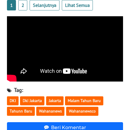
1
2
Selanjutnya
Lihat Semua
WN
SERAMBI
WN
JAMBI
WN
SULTRA
WN
NTB
Tag:
WN
DKI
Dki Jakarta
Jakarta
Malam Tahun Baru
SULTENG
Tahunn Baru
Wahananews
Wahananewsco
WN
SULBAR
Beri Komentar