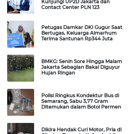
Kunjungi UP2D Jakarta dan
WAHANA
Contact Center PLN 123
DESA
WISATA
Petugas Damkar DKI Gugur Saat
Bertugas, Keluarga Almarhum
LAPAK
Terima Santunan Rp344 Juta
WAHANA
Wahana
BMKG: Senin Sore Hingga Malam
Network
Jakarta Sebagian Bakal Diguyur
Hujan Ringan
KONSUMEN
LISTRIK
Polisi Ringkus Kondektur Bus di
MASYARAKAT
Semarang, Sabu 3,77 Gram
KELISTRIKAN
Ditemukan dalam Botol Permen
WALINKI
ID
Dikira Hendak Curi Motor, Pria di