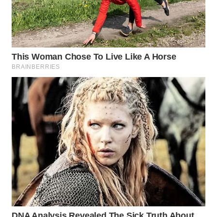
TAPANULI
TENGAH
WN DELI
SERDANG
WN
TEBING
TINGGI
WN
PAKPAK
WN
KARAWANG
WN
BEKASI