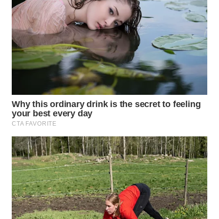
WN
TAPANULI
SELATAN
WN
TANJUNG
LESUNG
WN
KARO
WN
SIMALUNGUN
WN
LABUHANBATU
WN