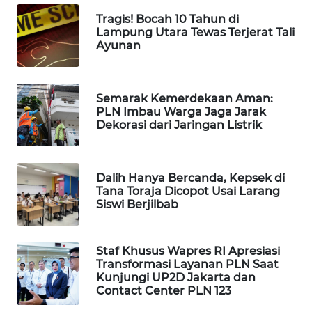
WAHANA
Tragis! Bocah 10 Tahun di
SPORT
Lampung Utara Tewas Terjerat Tali
Ayunan
WAHANA
UMKM
Semarak Kemerdekaan Aman:
PLN Imbau Warga Jaga Jarak
WAHANA
Dekorasi dari Jaringan Listrik
SELEB
WAHANA
Dalih Hanya Bercanda, Kepsek di
PERSONA
Tana Toraja Dicopot Usai Larang
Siswi Berjilbab
WAHANA
OTOMOTIF
Staf Khusus Wapres RI Apresiasi
Transformasi Layanan PLN Saat
WAHANA
Kunjungi UP2D Jakarta dan
HEALTH
Contact Center PLN 123