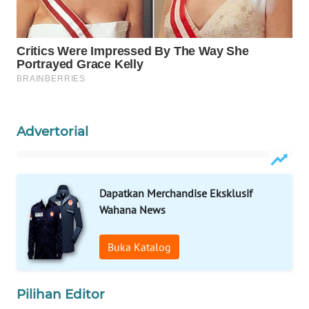
WAHANA
LISTRIK
WAHANA
TRAVEL
WAHANA
Advertorial
TV
WAHANANEWS
ID
Dapatkan Merchandise Eksklusif
Wahana News
WAHANANEWS
CO ID
Buka Katalog
WAHANANEWS
NET
Pilihan Editor