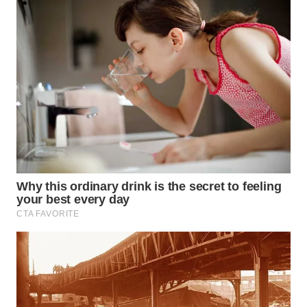
WN
NATUNA
WN
BINTAN
WN
MANDALIKA
WN
LIKUPANG
WN
LABUANBAJO
WN
BORNEO