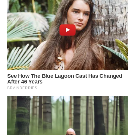
WN
SUMEDANG
WN
CIANJUR
WN
KEPULAUAN
SERIBU
WN
TANGERANG
WN
BINJAI
WN
CIREBON