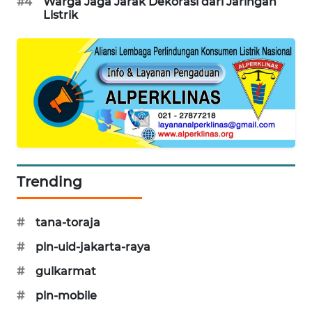
#4
Warga Jaga Jarak Dekorasi dari Jaringan
PORTAL
Listrik
KONSUMEN
FORWAMKI
ALPERKLINAS
FORJASIDA
TAMBANG
Trending
NEWS
#
tana-toraja
SITUNGIR
NEWS
#
pln-uid-jakarta-raya
#
gulkarmat
SIDIKALANG
NEWS
#
pln-mobile