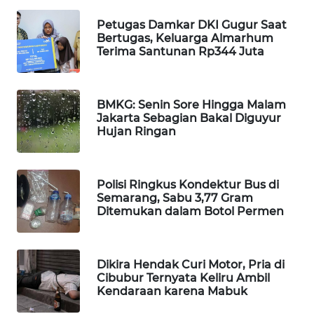
WAHANA
Petugas Damkar DKI Gugur Saat
DESA
Bertugas, Keluarga Almarhum
WISATA
Terima Santunan Rp344 Juta
LAPAK
WAHANA
BMKG: Senin Sore Hingga Malam
Jakarta Sebagian Bakal Diguyur
Hujan Ringan
Wahana
Network
KONSUMEN
Polisi Ringkus Kondektur Bus di
LISTRIK
Semarang, Sabu 3,77 Gram
Ditemukan dalam Botol Permen
MASYARAKAT
KELISTRIKAN
Dikira Hendak Curi Motor, Pria di
Cibubur Ternyata Keliru Ambil
WALINKI
Kendaraan karena Mabuk
ID