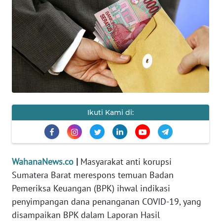
SAINS-TEKNO
KESEHATAN
INTERNASIONAL
SERBA-SERBI
Ikuti Kami di:
PENDIDIKAN
OLAHRAGA
WahanaNews.co
|
Masyarakat anti korupsi
OPINI
Sumatera Barat merespons temuan Badan
Pemeriksa Keuangan (BPK) ihwal indikasi
EDITORIAL
penyimpangan dana penanganan COVID-19, yang
disampaikan BPK dalam Laporan Hasil