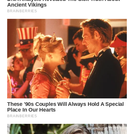
WN
BOGOR
WN
DEPOK
WN
TAPANULI
UTARA
WN
SAMOSIR
WN
PADANG
LAWAS