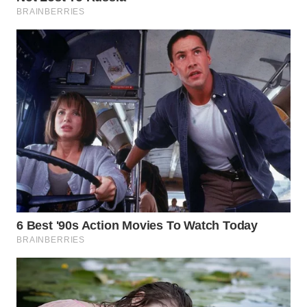
WN
MALUKU
WN
MALUT
WN
DAIRI
WN
DANAU
TOBA
WN
NIAS
WN
LANGKAT