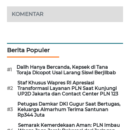
MAWAKA
KOMENTAR
ID
MARTABAT
NET
Berita Populer
PLN
WATCH
Dalih Hanya Bercanda, Kepsek di Tana
#1
Toraja Dicopot Usai Larang Siswi Berjilbab
MKLI
Staf Khusus Wapres RI Apresiasi
#2
Transformasi Layanan PLN Saat Kunjungi
LPKKI
UP2D Jakarta dan Contact Center PLN 123
Petugas Damkar DKI Gugur Saat Bertugas,
LKKI
#3
Keluarga Almarhum Terima Santunan
Rp344 Juta
KOPEKLIN
Semarak Kemerdekaan Aman: PLN Imbau