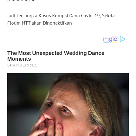
WN
NUSANTARA
Jadi Tersangka Kasus Korupsi Dana Covid-19, Sekda
Flotim NTT akan Dinonaktifkan
WN
JOGJA
WN
JATIM
WN
BALI
WN
KALBAR
WN
KALTENG