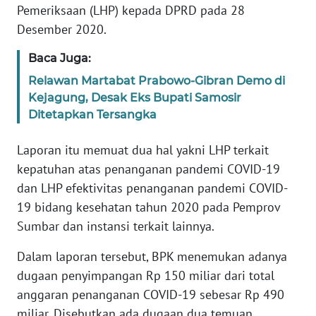
Informasi
Pemeriksaan (LHP) kepada DPRD pada 28
Desember 2020.
INDEKS
BERITA
Baca Juga:
Relawan Martabat Prabowo-Gibran Demo di
KONTAK
Kejagung, Desak Eks Bupati Samosir
KAMI
Ditetapkan Tersangka
INFO
Laporan itu memuat dua hal yakni LHP terkait
IKLAN
kepatuhan atas penanganan pandemi COVID-19
dan LHP efektivitas penanganan pandemi COVID-
TENTANG
19 bidang kesehatan tahun 2020 pada Pemprov
KAMI
Sumbar dan instansi terkait lainnya.
PEDOMAN
Dalam laporan tersebut, BPK menemukan adanya
MEDIA
dugaan penyimpangan Rp 150 miliar dari total
SIBER
anggaran penanganan COVID-19 sebesar Rp 490
REDAKSI
miliar. Disebutkan ada dugaan dua temuan