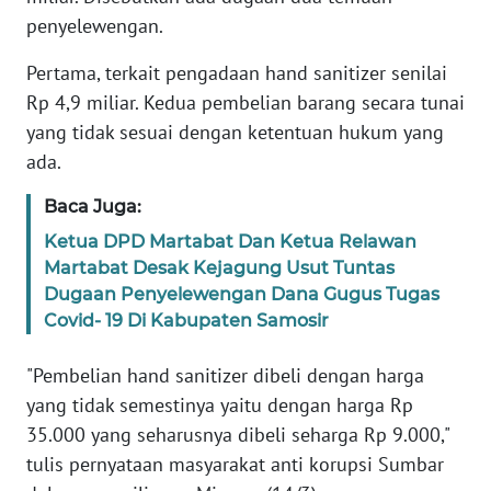
penyelewengan.
KARIR
Pertama, terkait pengadaan hand sanitizer senilai
Rp 4,9 miliar. Kedua pembelian barang secara tunai
DISCLAIMER
yang tidak sesuai dengan ketentuan hukum yang
ada.
Wahana
News
Baca Juga:
Regional
Ketua DPD Martabat Dan Ketua Relawan
WN
Martabat Desak Kejagung Usut Tuntas
SUMUT
Dugaan Penyelewengan Dana Gugus Tugas
Covid- 19 Di Kabupaten Samosir
WN
JAKARTA
"Pembelian hand sanitizer dibeli dengan harga
yang tidak semestinya yaitu dengan harga Rp
WN
35.000 yang seharusnya dibeli seharga Rp 9.000,"
JABAR
tulis pernyataan masyarakat anti korupsi Sumbar