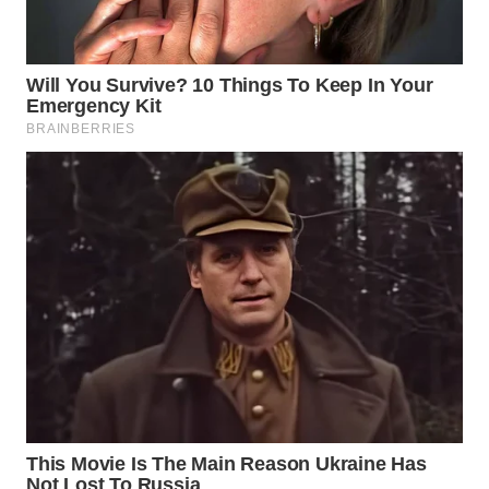
WN
KALTARA
WN
KALSEL
WN
KALTIM
WN
SULSEL
WN
GORONTALO
WN
SULUT