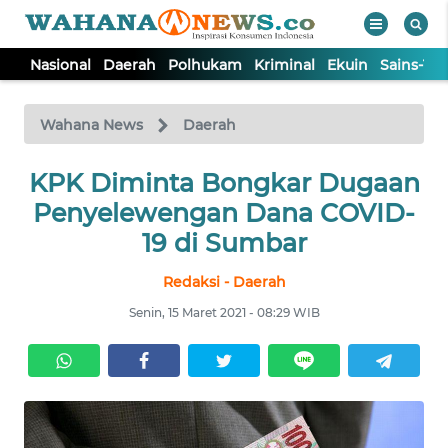
Nasional
Daerah
Polhukam
Kriminal
Ekuin
Sains-Te
WAHANA
Tutup
TV
Wahana News
Daerah
NASIONAL
KPK Diminta Bongkar Dugaan
Penyelewengan Dana COVID-
DAERAH
19 di Sumbar
Redaksi - Daerah
POLHUKAM
Senin, 15 Maret 2021 - 08:29 WIB
KRIMINAL
EKUIN