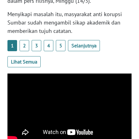
dalam pers rilisnya, Minggu (14/3).
WN
BANTEN
Menyikapi masalah itu, masyarakat anti korupsi
Sumbar sudah mengambil sikap akademik dan
WN
memberikan tujuh catatan.
NTT
1
2
3
4
5
Selanjutnya
WN
KEPRI
Lihat Semua
WN
PAPUA
WN
PAPUA
BARAT
WN
RIAU