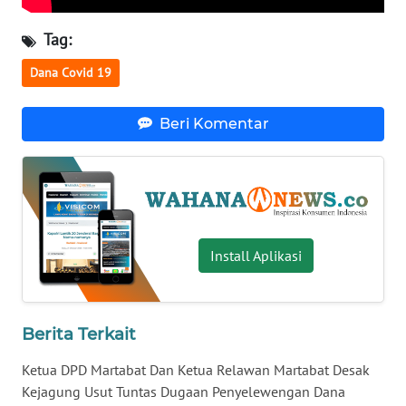
WN
Tag:
SERAMBI
Dana Covid 19
WN
JAMBI
Beri Komentar
WN
SULTRA
WN
NTB
Install Aplikasi
WN
SULTENG
Berita Terkait
WN
Ketua DPD Martabat Dan Ketua Relawan Martabat Desak
SULBAR
Kejagung Usut Tuntas Dugaan Penyelewengan Dana