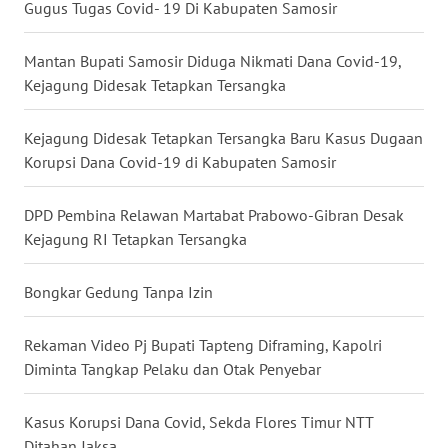
Gugus Tugas Covid- 19 Di Kabupaten Samosir
WN
BABEL
Mantan Bupati Samosir Diduga Nikmati Dana Covid-19,
Kejagung Didesak Tetapkan Tersangka
WN
SUMBAR
Kejagung Didesak Tetapkan Tersangka Baru Kasus Dugaan
Korupsi Dana Covid-19 di Kabupaten Samosir
WN
SUMSEL
DPD Pembina Relawan Martabat Prabowo-Gibran Desak
Kejagung RI Tetapkan Tersangka
WN
BENGKULU
Bongkar Gedung Tanpa Izin
WN
Rekaman Video Pj Bupati Tapteng Diframing, Kapolri
LAMPUNG
Diminta Tangkap Pelaku dan Otak Penyebar
WN
JATENG
Kasus Korupsi Dana Covid, Sekda Flores Timur NTT
Ditahan Jaksa