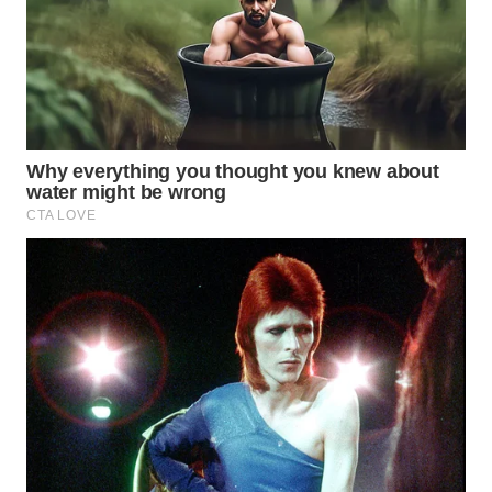
WN
INDRAMAYU
WN
KUNINGAN
WN
MAJALENGKA
WN
SUBANG
WN
SUKABUMI
WN
PURWAKARTA