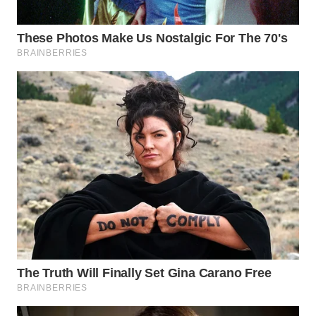
WN
PRIANGAN
TIMUR
WN
SEMARANG
WN
SOLO
WN
BOROBUDUR
WN
MADURA
WN
SURABAYA