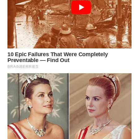
Wahana
Media
Group
WAHANA
NEWS
WAHANA
TANI
WAHANA
ADVOKAT
WAHANA
INFRASTRUKTUR
WAHANA
KONSUMEN