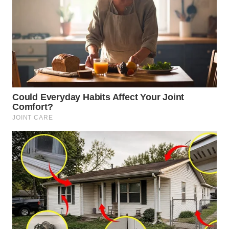
TAPANULI
TENGAH
WN DELI
SERDANG
WN
TEBING
TINGGI
WN
PAKPAK
WN
KARAWANG
WN
BEKASI