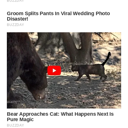
WN
INDRAMAYU
WN
KUNINGAN
WN
MAJALENGKA
WN
SUBANG
WN
SUKABUMI
WN
PURWAKARTA