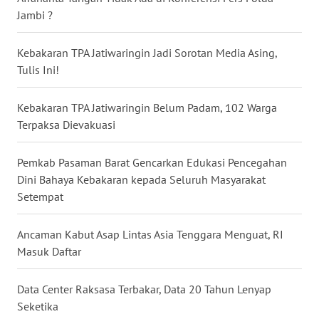
Jambi ?
WN
NUSANTARA
Kebakaran TPA Jatiwaringin Jadi Sorotan Media Asing,
Tulis Ini!
WN
JOGJA
Kebakaran TPA Jatiwaringin Belum Padam, 102 Warga
WN
Terpaksa Dievakuasi
JATIM
Pemkab Pasaman Barat Gencarkan Edukasi Pencegahan
WN
Dini Bahaya Kebakaran kepada Seluruh Masyarakat
BALI
Setempat
WN
Ancaman Kabut Asap Lintas Asia Tenggara Menguat, RI
KALBAR
Masuk Daftar
WN
Data Center Raksasa Terbakar, Data 20 Tahun Lenyap
KALTENG
Seketika