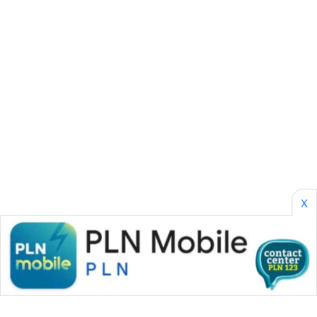
SONYA
ASA
NEWS
X