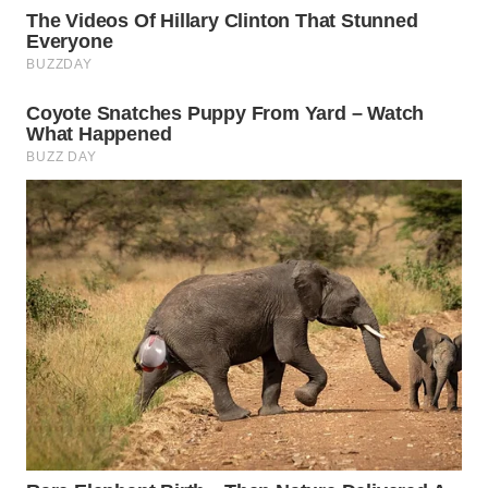
WN
NATUNA
WN
BINTAN
WN
MANDALIKA
WN
LIKUPANG
WN
LABUANBAJO
WN
BORNEO