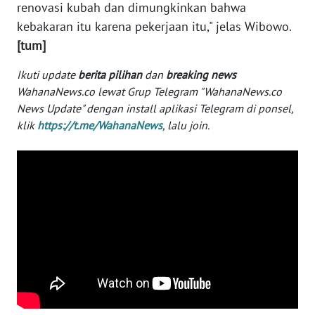
renovasi kubah dan dimungkinkan bahwa
WN
kebakaran itu karena pekerjaan itu," jelas Wibowo.
SERAMBI
[tum]
Ikuti update
berita pilihan
dan
breaking news
WN
JAMBI
WahanaNews.co lewat Grup Telegram "WahanaNews.co
News Update" dengan install aplikasi Telegram di ponsel,
klik
https://t.me/WahanaNews
, lalu join.
WN
SULTRA
WN
NTB
WN
SULTENG
WN
SULBAR