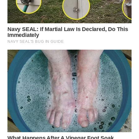
WN
BOGOR
WN
DEPOK
WN
TAPANULI
UTARA
WN
SAMOSIR
WN
PADANG
LAWAS