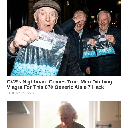
WN
TAPANULI
SELATAN
WN
TANJUNG
LESUNG
WN
KARO
WN
SIMALUNGUN
WN
LABUHANBATU
WN