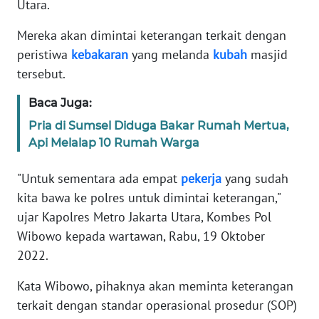
Utara.
Informasi
Mereka akan dimintai keterangan terkait dengan
INDEKS
BERITA
peristiwa
kebakaran
yang melanda
kubah
masjid
tersebut.
KONTAK
Baca Juga:
KAMI
Pria di Sumsel Diduga Bakar Rumah Mertua,
INFO
Api Melalap 10 Rumah Warga
IKLAN
"Untuk sementara ada empat
pekerja
yang sudah
TENTANG
kita bawa ke polres untuk dimintai keterangan,"
KAMI
ujar Kapolres Metro Jakarta Utara, Kombes Pol
Wibowo kepada wartawan, Rabu, 19 Oktober
PEDOMAN
2022.
MEDIA
SIBER
Kata Wibowo, pihaknya akan meminta keterangan
terkait dengan standar operasional prosedur (SOP)
REDAKSI