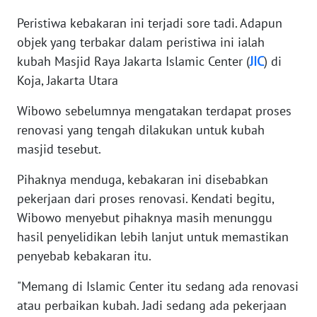
WN
Peristiwa kebakaran ini terjadi sore tadi. Adapun
BANTEN
objek yang terbakar dalam peristiwa ini ialah
kubah Masjid Raya Jakarta Islamic Center (
JIC
) di
WN
NTT
Koja, Jakarta Utara
Wibowo sebelumnya mengatakan terdapat proses
WN
renovasi yang tengah dilakukan untuk kubah
KEPRI
masjid tesebut.
WN
Pihaknya menduga, kebakaran ini disebabkan
PAPUA
pekerjaan dari proses renovasi. Kendati begitu,
Wibowo menyebut pihaknya masih menunggu
WN
hasil penyelidikan lebih lanjut untuk memastikan
PAPUA
BARAT
penyebab kebakaran itu.
"Memang di Islamic Center itu sedang ada renovasi
WN
RIAU
atau perbaikan kubah. Jadi sedang ada pekerjaan