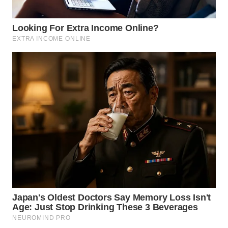
WN
MALUKU
WN
MALUT
WN
DAIRI
WN
DANAU
TOBA
WN
NIAS
WN
LANGKAT