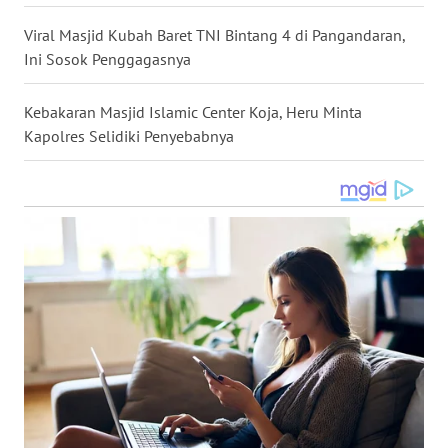
WN
Viral Masjid Kubah Baret TNI Bintang 4 di Pangandaran,
KALTARA
Ini Sosok Penggagasnya
WN
Kebakaran Masjid Islamic Center Koja, Heru Minta
KALSEL
Kapolres Selidiki Penyebabnya
WN
KALTIM
WN
SULSEL
WN
GORONTALO
WN
SULUT