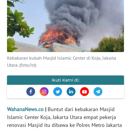
SAINS-TEKNO
KESEHATAN
INTERNASIONAL
SERBA-SERBI
Kebakaran kubah Masjid Islamic Center di Koja, Jakarta
Utara. (foto/ist)
PENDIDIKAN
Ikuti Kami di:
OLAHRAGA
OPINI
WahanaNews.co
|
Buntut dari kebakaran Masjid
Islamic Center Koja, Jakarta Utara empat pekerja
EDITORIAL
renovasi Masjid itu dibawa ke Polres Metro Jakarta