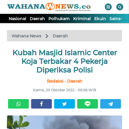
Nasional
Daerah
Polhukam
Kriminal
Ekuin
Sains-Te
WAHANA
Tutup
TV
Wahana News
Daerah
NASIONAL
Kubah Masjid Islamic Center
Koja Terbakar 4 Pekerja
DAERAH
Diperiksa Polisi
Redaksi - Daerah
POLHUKAM
Kamis, 20 Oktober 2022 - 00:06 WIB
KRIMINAL
EKUIN