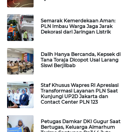
WAHANA
LISTRIK
Semarak Kemerdekaan Aman:
PLN Imbau Warga Jaga Jarak
WAHANA
Dekorasi dari Jaringan Listrik
TRAVEL
WAHANA
Dalih Hanya Bercanda, Kepsek di
TV
Tana Toraja Dicopot Usai Larang
Siswi Berjilbab
WAHANANEWS
ID
Staf Khusus Wapres RI Apresiasi
Transformasi Layanan PLN Saat
WAHANANEWS
Kunjungi UP2D Jakarta dan
Contact Center PLN 123
CO ID
WAHANANEWS
Petugas Damkar DKI Gugur Saat
NET
Bertugas, Keluarga Almarhum