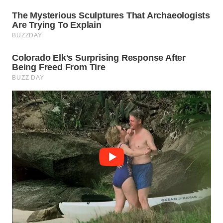
WN
PRIANGAN
TIMUR
WN
SEMARANG
WN
SOLO
WN
BOROBUDUR
WN
MADURA
WN
SURABAYA