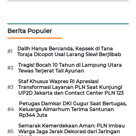
WAHANA
DESA
WISATA
Berita Populer
LAPAK
WAHANA
Dalih Hanya Bercanda, Kepsek di Tana
#1
Toraja Dicopot Usai Larang Siswi Berjilbab
Wahana
Network
Tragis! Bocah 10 Tahun di Lampung Utara
#2
Tewas Terjerat Tali Ayunan
KONSUMEN
Staf Khusus Wapres RI Apresiasi
LISTRIK
#3
Transformasi Layanan PLN Saat Kunjungi
UP2D Jakarta dan Contact Center PLN 123
MASYARAKAT
Petugas Damkar DKI Gugur Saat Bertugas,
KELISTRIKAN
#4
Keluarga Almarhum Terima Santunan
Rp344 Juta
WALINKI
Semarak Kemerdekaan Aman: PLN Imbau
ID
#5
Warga Jaga Jarak Dekorasi dari Jaringan