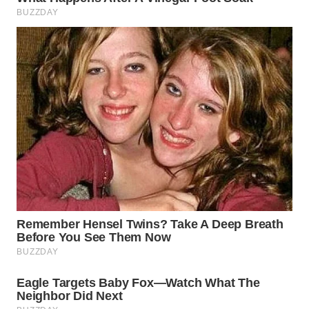
WN
SUMEDANG
WN
CIANJUR
WN
KEPULAUAN
SERIBU
WN
TANGERANG
WN
BINJAI
WN
CIREBON