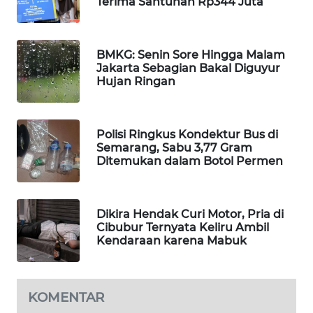
Terima Santunan Rp344 Juta
WAHANA
SPORT
BMKG: Senin Sore Hingga Malam
Jakarta Sebagian Bakal Diguyur
WAHANA
Hujan Ringan
UMKM
WAHANA
Polisi Ringkus Kondektur Bus di
SELEB
Semarang, Sabu 3,77 Gram
Ditemukan dalam Botol Permen
WAHANA
PERSONA
Dikira Hendak Curi Motor, Pria di
WAHANA
Cibubur Ternyata Keliru Ambil
OTOMOTIF
Kendaraan karena Mabuk
WAHANA
HEALTH
KOMENTAR