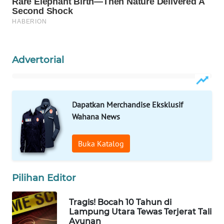
Wahana
Media
Group
WAHANA
Advertorial
NEWS
WAHANA
TANI
Dapatkan Merchandise Eksklusif
Wahana News
WAHANA
ADVOKAT
Buka Katalog
WAHANA
INFRASTRUKTUR
Pilihan Editor
WAHANA
Tragis! Bocah 10 Tahun di
Lampung Utara Tewas Terjerat Tali
KONSUMEN
Ayunan