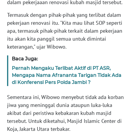
dalam pekerjaaan renovasi kubah masjid tersebut.
KARIR
Termasuk dengan pihak-pihak yang terlibat dalam
pekerjaan renovasi itu. "Kita mau lihat SOP seperti
DISCLAIMER
apa, termasuk pihak-pihak terkait dalam pekerjaan
itu akan kita panggil semua untuk dimintai
Wahana
keterangan," ujar Wibowo.
News
Regional
Baca Juga:
Pernah Mengaku Terlibat Aktif di PT ASR,
WN
Mengapa Nama Afrananta Tarigan Tidak Ada
SUMUT
di Konferensi Pers Polda Jambi ?
WN
Sementara ini, Wibowo menyebut tidak ada korban
JAKARTA
jiwa yang meninggal dunia ataupun luka-luka
akibat dari peristiwa kebakaran kubah masjid
WN
tersebut. Untuk diketahui, Masjid Islamic Center di
JABAR
Koja, Jakarta Utara terbakar.