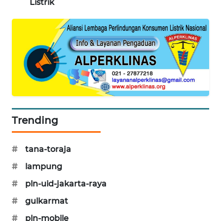
Listrik
MAWAKA
ID
MARTABAT
NET
PLN
WATCH
Trending
MKLI
#
tana-toraja
LPKKI
#
lampung
LKKI
#
pln-uid-jakarta-raya
#
gulkarmat
KOPEKLIN
#
pln-mobile