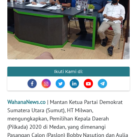
SAINS-TEKNO
KESEHATAN
INTERNASIONAL
SERBA-SERBI
PENDIDIKAN
Ikuti Kami di:
OLAHRAGA
WahanaNews.co
| Mantan Ketua Partai Demokrat
OPINI
Sumatera Utara (Sumut), HT Milwan,
mengungkapkan, Pemilihan Kepala Daerah
EDITORIAL
(Pilkada) 2020 di Medan, yang dimenangi
Pasangan Calon (Paslon) Bobby Nasution dan Aulia