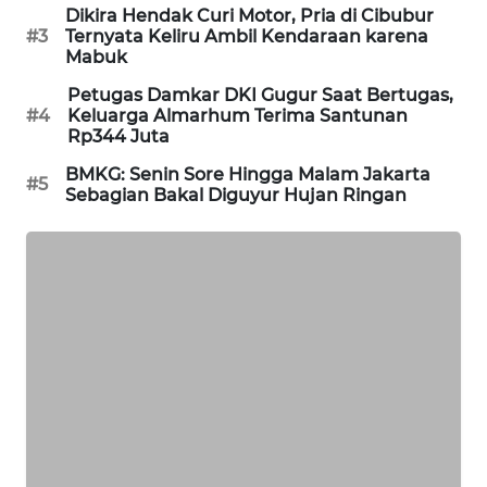
Dikira Hendak Curi Motor, Pria di Cibubur
PORTAL
#3
Ternyata Keliru Ambil Kendaraan karena
KONSUMEN
Mabuk
Petugas Damkar DKI Gugur Saat Bertugas,
FORWAMKI
#4
Keluarga Almarhum Terima Santunan
Rp344 Juta
ALPERKLINAS
BMKG: Senin Sore Hingga Malam Jakarta
#5
Sebagian Bakal Diguyur Hujan Ringan
FORJASIDA
TAMBANG
NEWS
SITUNGIR
NEWS
SIDIKALANG
NEWS