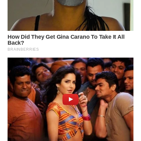
TAPANULI
TENGAH
WN DELI
SERDANG
WN
TEBING
TINGGI
WN
PAKPAK
WN
KARAWANG
WN
BEKASI