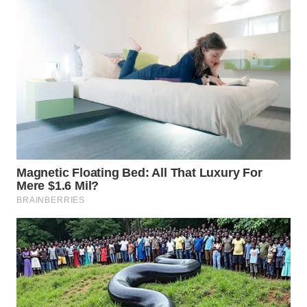
WN
SUMEDANG
WN
CIANJUR
WN
KEPULAUAN
SERIBU
WN
TANGERANG
WN
BINJAI
WN
CIREBON