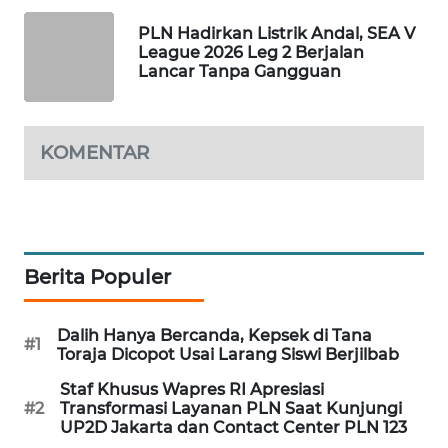
PLN Hadirkan Listrik Andal, SEA V
MAWAKA
League 2026 Leg 2 Berjalan
ID
Lancar Tanpa Gangguan
MARTABAT
NET
KOMENTAR
PLN
WATCH
MKLI
Berita Populer
LPKKI
Dalih Hanya Bercanda, Kepsek di Tana
#1
Toraja Dicopot Usai Larang Siswi Berjilbab
LKKI
Staf Khusus Wapres RI Apresiasi
#2
Transformasi Layanan PLN Saat Kunjungi
KOPEKLIN
UP2D Jakarta dan Contact Center PLN 123