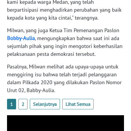
kami kepada warga Medan, yang telah
WN
berpartisipasi menghadirkan perubahan yang baik
BANTEN
kepada kota yang kita cintai," terangnya.
WN
Milwan, yang juga Ketua Tim Pemenangan Paslon
NTT
Bobby-Aulia
, mengungkapkan bahwa saat ini ada
sejumlah pihak yang ingin mengotori keberhasilan
WN
pelaksanaan pesta demokrasi tersebut.
KEPRI
Pasalnya, Milwan melihat ada upaya-upaya untuk
WN
menggiring isu bahwa telah terjadi pelanggaran
PAPUA
dalam Pilkada 2020 yang dilakukan Paslon Nomor
Urut 02, Babby-Aulia.
WN
PAPUA
BARAT
1
2
Selanjutnya
Lihat Semua
WN
RIAU