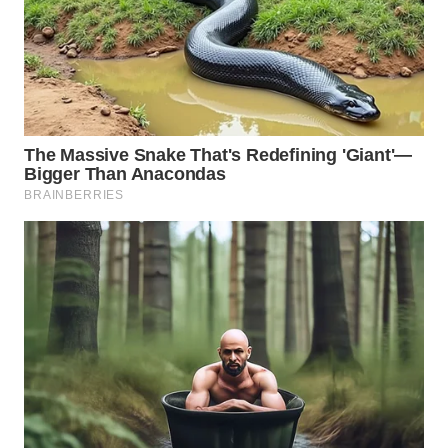
WN
INDRAMAYU
WN
KUNINGAN
WN
MAJALENGKA
WN
SUBANG
WN
SUKABUMI
WN
PURWAKARTA