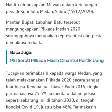
Hal itu diungkapkan Milwan dalam keterangan
pers di Kopi Jolo, Medan, Sabtu (19/12/2020).
KARIR
Mantan Bupati Labuhan Batu tersebut
DISCLAIMER
mengungkapkan, Pilkada Medan 2020
sesungguhnya merupakan representasi dari pesta
Wahana
demokrasi terbaik.
News
Regional
Baca Juga:
PSI Soroti Pilkada Masih Dihantui Politik Uang
WN
SUMUT
"Ucapkan terimakasih kepada warga Medan, yang
WN
telah melaksanakan Pilkada 2020 secara sangat
JAKARTA
luar biasa. Kenapa luar biasa? Pada 2015, tingkat
partisipasinya 25,3%. Sementara dalam posisi
WN
seperti sekarang ini, di tahun 2020, di tengah
JABAR
kondisi Covid-19, justru bisa 48%. Terimakasih