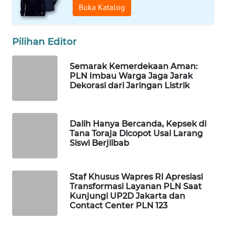
Buka Katalog
WAHANA
SPORT
Pilihan Editor
WAHANA
UMKM
Semarak Kemerdekaan Aman:
PLN Imbau Warga Jaga Jarak
Dekorasi dari Jaringan Listrik
WAHANA
SELEB
Dalih Hanya Bercanda, Kepsek di
WAHANA
Tana Toraja Dicopot Usai Larang
PERSONA
Siswi Berjilbab
WAHANA
OTOMOTIF
Staf Khusus Wapres RI Apresiasi
Transformasi Layanan PLN Saat
Kunjungi UP2D Jakarta dan
WAHANA
Contact Center PLN 123
HEALTH