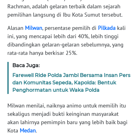
Informasi
Rachman, adalah gelaran terbaik dalam sejarah
pemilihan langsung di Ibu Kota Sumut tersebut.
INDEKS
BERITA
Alasan
Milwan
, persentase pemilih di
Pilkada
kali
ini, yang mencapai lebih dari 40%, lebih tinggi
KONTAK
dibandingkan gelaran-gelaran sebelumnya, yang
KAMI
rata-rata hanya berkisar 25%.
INFO
Baca Juga:
IKLAN
Farewell Ride Polda Jambi Bersama Insan Pers
dan Komunitas Sepeda, Kapolda: Bentuk
TENTANG
Penghormatan untuk Waka Polda
KAMI
Milwan menilai, naiknya animo untuk memilih itu
PEDOMAN
sekaligus menjadi bukti keinginan masyarakat
MEDIA
SIBER
akan lahirnya pemimpin baru yang lebih baik bagi
Kota
Medan
.
REDAKSI