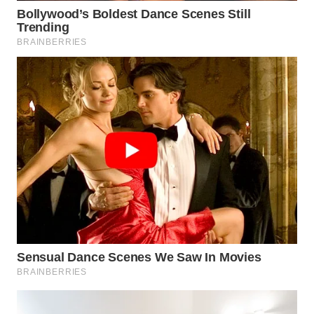
WN
BOGOR
WN
DEPOK
WN
TAPANULI
UTARA
WN
SAMOSIR
WN
PADANG
LAWAS