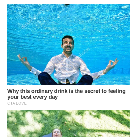
Wahana
Media
Group
WAHANA
NEWS
WAHANA
TANI
WAHANA
ADVOKAT
WAHANA
INFRASTRUKTUR
WAHANA
KONSUMEN