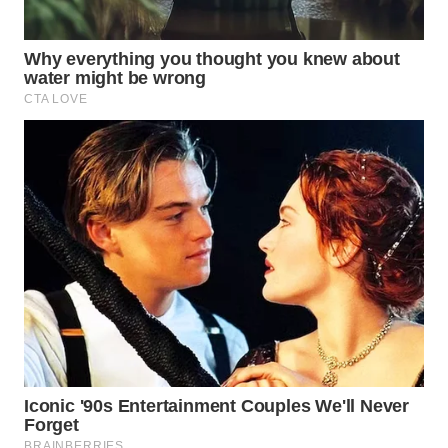
WN
PRIANGAN
TIMUR
WN
SEMARANG
WN
SOLO
WN
BOROBUDUR
WN
MADURA
WN
SURABAYA