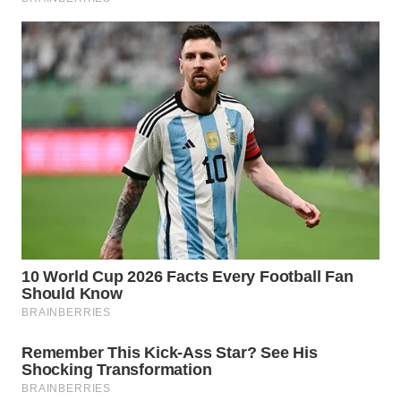
WN
NATUNA
WN
BINTAN
WN
MANDALIKA
WN
LIKUPANG
WN
LABUANBAJO
WN
BORNEO