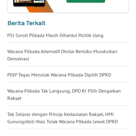
WN
BABEL
Berita Terkait
WN
PSI Soroti Pilkada Masih Dihantui Politik Uang
SUMBAR
Wacana Pilkada Alternatif Dinilai Berisiko Mundurkan
WN
Demokrasi
SUMSEL
PDIP Tegas Menolak Wacana Pilkada Dipilih DPRD
WN
BENGKULU
Wacana Pilkada Tak Langsung, DPD RI Pilih Dengarkan
Rakyat
WN
LAMPUNG
Tak Selaras dengan Prinsip Kedaulatan Rakyat, HMI
WN
Gunungsitoli-Nias Tolak Wacana Pilkada Lewat DPRD
JATENG