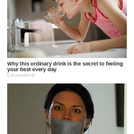
WN
TAPANULI
SELATAN
WN
TANJUNG
LESUNG
WN
KARO
WN
SIMALUNGUN
WN
LABUHANBATU
WN