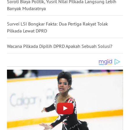
Soroti Biaya Politik, Yusril Nilai Pilkada Langsung Lebih
WN
Banyak Mudaratnya
NUSANTARA
Survei LSI Bongkar Fakta: Dua Pertiga Rakyat Tolak
WN
Pilkada Lewat DPRD
JOGJA
Wacana Pilkada Dipilih DPRD Apakah Sebuah Solusi?
WN
JATIM
WN
BALI
WN
KALBAR
WN
KALTENG