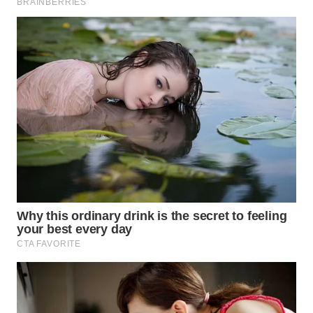
WN
MALUKU
WN
MALUT
WN
DAIRI
WN
DANAU
TOBA
WN
NIAS
WN
LANGKAT