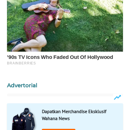
WAHANA
LISTRIK
WAHANA
TRAVEL
WAHANA
TV
WAHANANEWS
ID
Advertorial
WAHANANEWS
CO ID
Dapatkan Merchandise Eksklusif
WAHANANEWS
Wahana News
NET