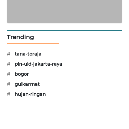
SIBARAGAS
NEWS
METRO
SIANTAR
Trending
NEWS
#
tana-toraja
METRO
MEDAN
#
pln-uid-jakarta-raya
NEWS
#
bogor
METRO
#
gulkarmat
JAKARTA
#
hujan-ringan
NEWS
KRT
NEWS