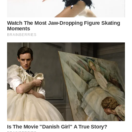
WN
KALTARA
WN
KALSEL
WN
KALTIM
WN
SULSEL
WN
GORONTALO
WN
SULUT