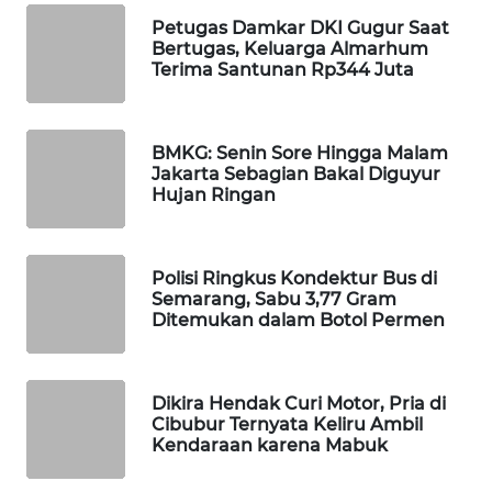
WAHANA
Petugas Damkar DKI Gugur Saat
DESA
Bertugas, Keluarga Almarhum
WISATA
Terima Santunan Rp344 Juta
LAPAK
WAHANA
BMKG: Senin Sore Hingga Malam
Jakarta Sebagian Bakal Diguyur
Hujan Ringan
Wahana
Network
Polisi Ringkus Kondektur Bus di
KONSUMEN
Semarang, Sabu 3,77 Gram
LISTRIK
Ditemukan dalam Botol Permen
MASYARAKAT
KELISTRIKAN
Dikira Hendak Curi Motor, Pria di
Cibubur Ternyata Keliru Ambil
Kendaraan karena Mabuk
WALINKI
ID