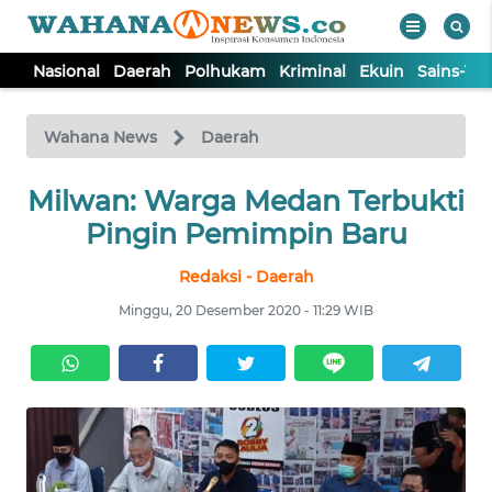
Nasional
Daerah
Polhukam
Kriminal
Ekuin
Sains-Te
WAHANA
Tutup
TV
Wahana News
Daerah
Milwan: Warga Medan Terbukti
NASIONAL
Pingin Pemimpin Baru
DAERAH
Redaksi - Daerah
Minggu, 20 Desember 2020 - 11:29 WIB
POLHUKAM
KRIMINAL
EKUIN