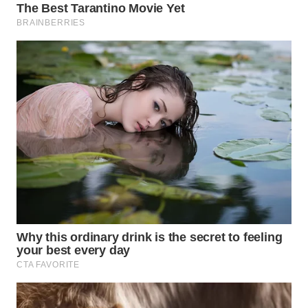
WN
PRIANGAN
TIMUR
WN
SEMARANG
WN
SOLO
WN
BOROBUDUR
WN
MADURA
WN
SURABAYA