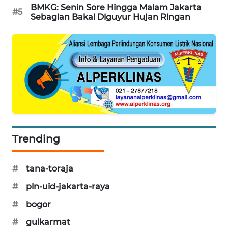
BMKG: Senin Sore Hingga Malam Jakarta
PORTAL
#5
Sebagian Bakal Diguyur Hujan Ringan
KONSUMEN
FORWAMKI
ALPERKLINAS
FORJASIDA
TAMBANG
Trending
NEWS
SITUNGIR
#
tana-toraja
NEWS
#
pln-uid-jakarta-raya
#
bogor
SIDIKALANG
NEWS
#
gulkarmat