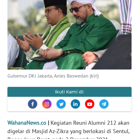
SAINS-TEKNO
KESEHATAN
INTERNASIONAL
SERBA-SERBI
PENDIDIKAN
Gubernur DKI Jakarta, Anies Baswedan (kiri)
OLAHRAGA
Ikuti Kami di:
OPINI
WahanaNews.co
|
Kegiatan Reuni Alumni 212 akan
EDITORIAL
digelar di Masjid Az-Zikra yang berlokasi di Sentul,