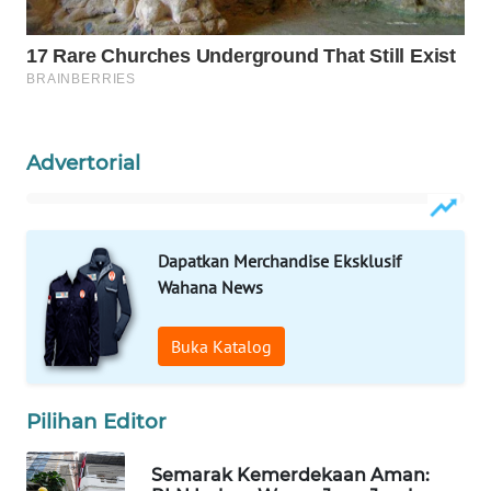
WAHANA
LISTRIK
WAHANA
TRAVEL
Advertorial
WAHANA
TV
Dapatkan Merchandise Eksklusif
WAHANANEWS
Wahana News
ID
Buka Katalog
WAHANANEWS
CO ID
Pilihan Editor
WAHANANEWS
NET
Semarak Kemerdekaan Aman: