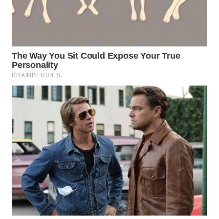
WN
INDRAMAYU
WN
KUNINGAN
WN
MAJALENGKA
WN
SUBANG
WN
SUKABUMI
WN
PURWAKARTA