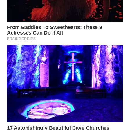
TAPANULI
TENGAH
WN DELI
SERDANG
WN
TEBING
TINGGI
WN
PAKPAK
WN
KARAWANG
WN
BEKASI