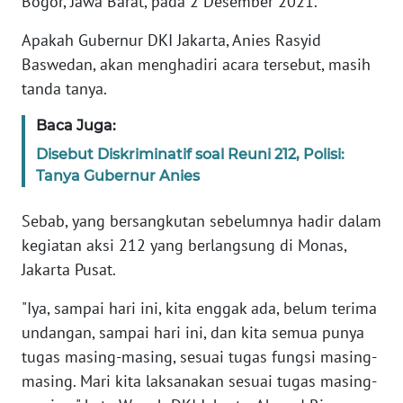
Bogor, Jawa Barat, pada 2 Desember 2021.
Informasi
Apakah Gubernur DKI Jakarta, Anies Rasyid
INDEKS
Baswedan, akan menghadiri acara tersebut, masih
BERITA
tanda tanya.
KONTAK
Baca Juga:
KAMI
Disebut Diskriminatif soal Reuni 212, Polisi:
Tanya Gubernur Anies
INFO
IKLAN
Sebab, yang bersangkutan sebelumnya hadir dalam
kegiatan aksi 212 yang berlangsung di Monas,
TENTANG
KAMI
Jakarta Pusat.
"Iya, sampai hari ini, kita enggak ada, belum terima
PEDOMAN
undangan, sampai hari ini, dan kita semua punya
MEDIA
SIBER
tugas masing-masing, sesuai tugas fungsi masing-
masing. Mari kita laksanakan sesuai tugas masing-
REDAKSI