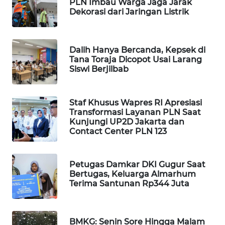
PLN Imbau Warga Jaga Jarak
Dekorasi dari Jaringan Listrik
WAHANA
SPORT
WAHANA
Dalih Hanya Bercanda, Kepsek di
Tana Toraja Dicopot Usai Larang
UMKM
Siswi Berjilbab
WAHANA
SELEB
Staf Khusus Wapres RI Apresiasi
Transformasi Layanan PLN Saat
Kunjungi UP2D Jakarta dan
WAHANA
Contact Center PLN 123
PERSONA
WAHANA
Petugas Damkar DKI Gugur Saat
OTOMOTIF
Bertugas, Keluarga Almarhum
Terima Santunan Rp344 Juta
WAHANA
HEALTH
BMKG: Senin Sore Hingga Malam