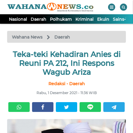
Nasional
Daerah
Polhukam
Kriminal
Ekuin
Sains-Te
WAHANA
Tutup
TV
Wahana News
Daerah
NASIONAL
Teka-teki Kehadiran Anies di
Reuni PA 212, Ini Respons
DAERAH
Wagub Ariza
Redaksi - Daerah
POLHUKAM
Rabu, 1 Desember 2021 - 11:36 WIB
KRIMINAL
EKUIN