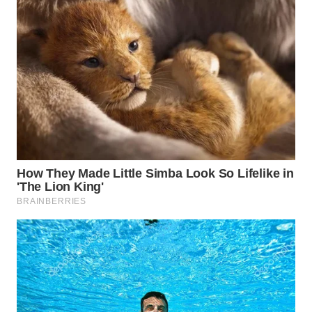
WN
NATUNA
WN
BINTAN
WN
MANDALIKA
WN
LIKUPANG
WN
LABUANBAJO
WN
BORNEO