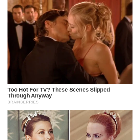
WN
MALUKU
WN
MALUT
WN
DAIRI
WN
DANAU
TOBA
WN
NIAS
WN
LANGKAT