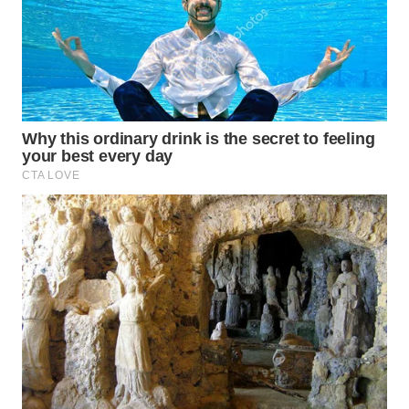
Wahana
Media
Group
WAHANA
NEWS
WAHANA
TANI
WAHANA
ADVOKAT
WAHANA
INFRASTRUKTUR
WAHANA
KONSUMEN