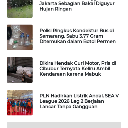
Jakarta Sebagian Bakal Diguyur
WAHANA
Hujan Ringan
DESA
WISATA
Polisi Ringkus Kondektur Bus di
LAPAK
Semarang, Sabu 3,77 Gram
WAHANA
Ditemukan dalam Botol Permen
Wahana
Network
Dikira Hendak Curi Motor, Pria di
Cibubur Ternyata Keliru Ambil
Kendaraan karena Mabuk
KONSUMEN
LISTRIK
MASYARAKAT
PLN Hadirkan Listrik Andal, SEA V
League 2026 Leg 2 Berjalan
KELISTRIKAN
Lancar Tanpa Gangguan
WALINKI
ID