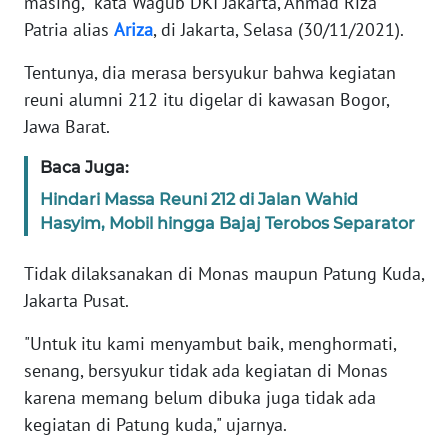
masing," kata Wagub DKI Jakarta, Ahmad Riza
Patria alias
Ariza
, di Jakarta, Selasa (30/11/2021).
KARIR
Tentunya, dia merasa bersyukur bahwa kegiatan
reuni alumni 212 itu digelar di kawasan Bogor,
DISCLAIMER
Jawa Barat.
Wahana
Baca Juga:
News
Regional
Hindari Massa Reuni 212 di Jalan Wahid
Hasyim, Mobil hingga Bajaj Terobos Separator
WN
SUMUT
Tidak dilaksanakan di Monas maupun Patung Kuda,
Jakarta Pusat.
WN
JAKARTA
"Untuk itu kami menyambut baik, menghormati,
senang, bersyukur tidak ada kegiatan di Monas
WN
karena memang belum dibuka juga tidak ada
JABAR
kegiatan di Patung kuda," ujarnya.