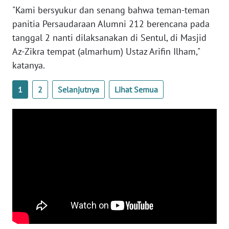
WN
"Kami bersyukur dan senang bahwa teman-teman
BANTEN
panitia Persaudaraan Alumni 212 berencana pada
tanggal 2 nanti dilaksanakan di Sentul, di Masjid
WN
Az-Zikra tempat (almarhum) Ustaz Arifin Ilham,"
NTT
katanya.
WN
1
2
Selanjutnya
Lihat Semua
KEPRI
WN
PAPUA
WN
PAPUA
BARAT
WN
RIAU