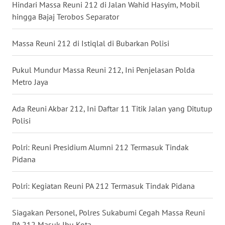
Hindari Massa Reuni 212 di Jalan Wahid Hasyim, Mobil
WN
hingga Bajaj Terobos Separator
BABEL
Massa Reuni 212 di Istiqlal di Bubarkan Polisi
WN
SUMBAR
Pukul Mundur Massa Reuni 212, Ini Penjelasan Polda
Metro Jaya
WN
SUMSEL
Ada Reuni Akbar 212, Ini Daftar 11 Titik Jalan yang Ditutup
Polisi
WN
BENGKULU
Polri: Reuni Presidium Alumni 212 Termasuk Tindak
Pidana
WN
LAMPUNG
Polri: Kegiatan Reuni PA 212 Termasuk Tindak Pidana
WN
JATENG
Siagakan Personel, Polres Sukabumi Cegah Massa Reuni
PA 212 Masuk Ibu Kota