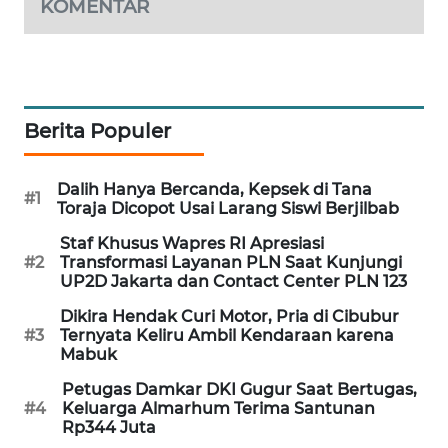
KOMENTAR
MAWAKA
ID
MARTABAT
Berita Populer
NET
PLN
Dalih Hanya Bercanda, Kepsek di Tana
#1
WATCH
Toraja Dicopot Usai Larang Siswi Berjilbab
Staf Khusus Wapres RI Apresiasi
MKLI
#2
Transformasi Layanan PLN Saat Kunjungi
UP2D Jakarta dan Contact Center PLN 123
LPKKI
Dikira Hendak Curi Motor, Pria di Cibubur
#3
Ternyata Keliru Ambil Kendaraan karena
Mabuk
LKKI
Petugas Damkar DKI Gugur Saat Bertugas,
#4
Keluarga Almarhum Terima Santunan
KOPEKLIN
Rp344 Juta