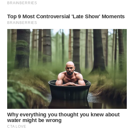
WN
KALTARA
WN
KALSEL
WN
KALTIM
WN
SULSEL
WN
GORONTALO
WN
SULUT