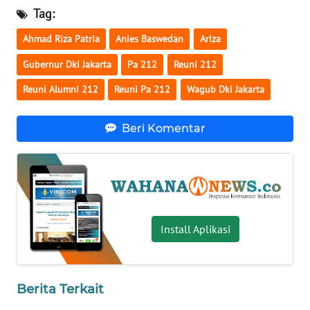
Tag:
WN
SERAMBI
Ahmad Riza Patria
Anies Baswedan
Ariza
Gubernur Dki Jakarta
Pa 212
Reuni 212
WN
JAMBI
Reuni Alumni 212
Reuni Pa 212
Wagub Dki Jakarta
WN
Beri Komentar
SULTRA
WN
NTB
WN
Install Aplikasi
SULTENG
WN
Berita Terkait
SULBAR