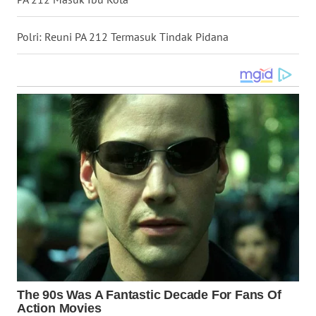
WN
NUSANTARA
Polri: Reuni PA 212 Termasuk Tindak Pidana
WN
JOGJA
WN
JATIM
WN
BALI
WN
KALBAR
WN
KALTENG