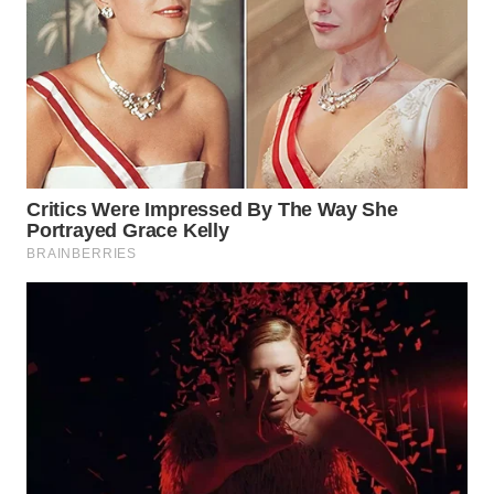
WN
TAPANULI
SELATAN
WN
TANJUNG
LESUNG
WN
KARO
WN
SIMALUNGUN
WN
LABUHANBATU
WN