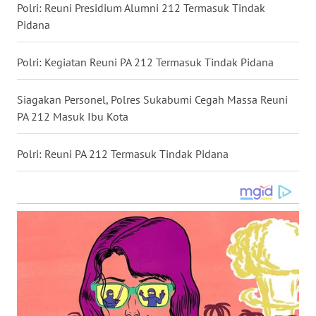
Polri: Reuni Presidium Alumni 212 Termasuk Tindak
WN
Pidana
BABEL
Polri: Kegiatan Reuni PA 212 Termasuk Tindak Pidana
WN
SUMBAR
Siagakan Personel, Polres Sukabumi Cegah Massa Reuni
PA 212 Masuk Ibu Kota
WN
SUMSEL
Polri: Reuni PA 212 Termasuk Tindak Pidana
WN
BENGKULU
WN
LAMPUNG
WN
JATENG