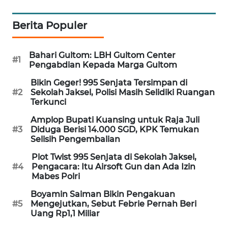
WAHANA
DESA
Berita Populer
WISATA
Bahari Gultom: LBH Gultom Center
LAPAK
#1
Pengabdian Kepada Marga Gultom
WAHANA
Bikin Geger! 995 Senjata Tersimpan di
#2
Sekolah Jaksel, Polisi Masih Selidiki Ruangan
Wahana
Terkunci
Network
Amplop Bupati Kuansing untuk Raja Juli
#3
Diduga Berisi 14.000 SGD, KPK Temukan
KONSUMEN
Selisih Pengembalian
LISTRIK
Plot Twist 995 Senjata di Sekolah Jaksel,
#4
Pengacara: Itu Airsoft Gun dan Ada Izin
MASYARAKAT
Mabes Polri
KELISTRIKAN
Boyamin Saiman Bikin Pengakuan
#5
Mengejutkan, Sebut Febrie Pernah Beri
WALINKI
Uang Rp1,1 Miliar
ID