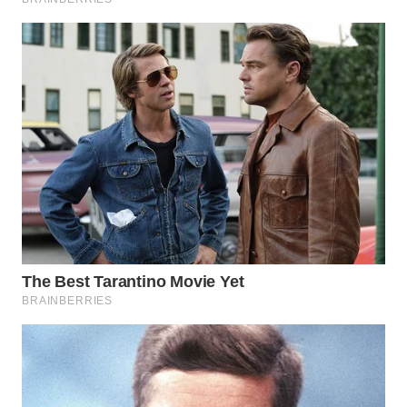
WN
BOGOR
WN
DEPOK
WN
TAPANULI
UTARA
WN
SAMOSIR
WN
PADANG
LAWAS