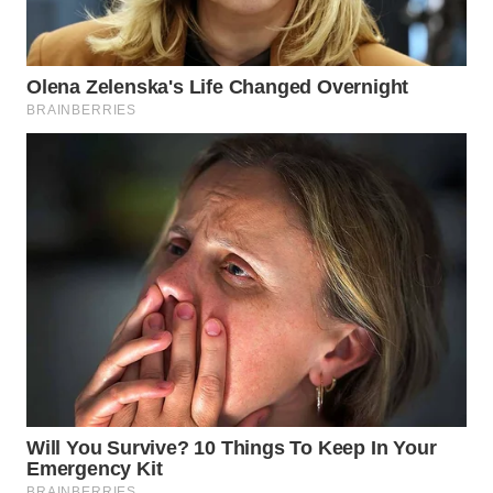
TAPANULI
TENGAH
WN DELI
SERDANG
WN
TEBING
TINGGI
WN
PAKPAK
WN
KARAWANG
WN
BEKASI