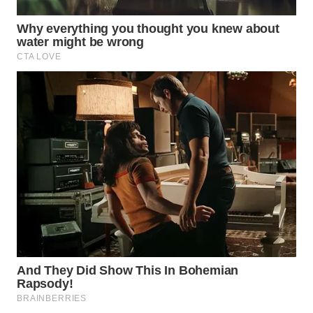
WN
KALTARA
WN
KALSEL
WN
KALTIM
WN
SULSEL
WN
GORONTALO
WN
SULUT