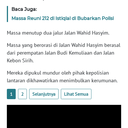
Baca Juga:
KARIR
Massa Reuni 212 di Istiqlal di Bubarkan Polisi
DISCLAIMER
Massa menutup dua jalur Jalan Wahid Hasyim.
Wahana
Massa yang berorasi di Jalan Wahid Hasyim berasal
News
dari perempatan Jalan Budi Kemuliaan dan Jalan
Regional
Kebon Sirih.
WN
Mereka dipukul mundur oleh pihak kepolisian
SUMUT
lantaran dikhawatirkan menimbulkan kerumunan.
WN
1
2
Selanjutnya
Lihat Semua
JAKARTA
WN
JABAR