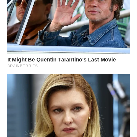
WN
TAPANULI
SELATAN
WN
TANJUNG
LESUNG
WN
KARO
WN
SIMALUNGUN
WN
LABUHANBATU
WN