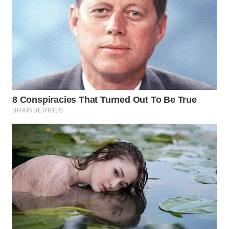
WN
SUMEDANG
WN
CIANJUR
WN
KEPULAUAN
SERIBU
WN
TANGERANG
WN
BINJAI
WN
CIREBON