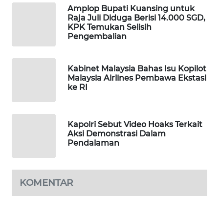
Amplop Bupati Kuansing untuk
WAHANA
Raja Juli Diduga Berisi 14.000 SGD,
SPORT
KPK Temukan Selisih
Pengembalian
WAHANA
UMKM
Kabinet Malaysia Bahas Isu Kopilot
Malaysia Airlines Pembawa Ekstasi
WAHANA
ke RI
SELEB
WAHANA
Kapolri Sebut Video Hoaks Terkait
PERSONA
Aksi Demonstrasi Dalam
Pendalaman
WAHANA
OTOMOTIF
KOMENTAR
WAHANA
HEALTH