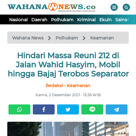
Nasional
Daerah
Polhukam
Kriminal
Ekuin
Sains-Te
WAHANA
Tutup
TV
Wahana News
Polhukam
Keamanan
NASIONAL
Hindari Massa Reuni 212 di
Jalan Wahid Hasyim, Mobil
DAERAH
hingga Bajaj Terobos Separator
Redaksi - Keamanan
POLHUKAM
Kamis, 2 Desember 2021 - 13:36 WIB
KRIMINAL
EKUIN