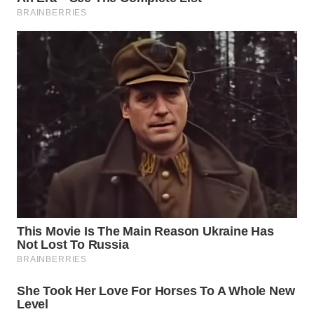
WN
PRIANGAN
TIMUR
WN
SEMARANG
WN
SOLO
WN
BOROBUDUR
WN
MADURA
WN
SURABAYA