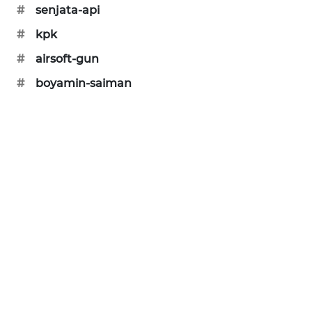
#
senjata-api
PORTAL
KONSUMEN
#
kpk
#
airsoft-gun
FORWAMKI
#
boyamin-saiman
ALPERKLINAS
FORJASIDA
TAMBANG
NEWS
SITUNGIR
NEWS
SIDIKALANG
NEWS