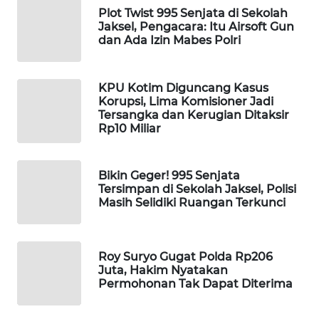
Plot Twist 995 Senjata di Sekolah
WAHANA
Jaksel, Pengacara: Itu Airsoft Gun
LISTRIK
dan Ada Izin Mabes Polri
WAHANA
KPU Kotim Diguncang Kasus
TRAVEL
Korupsi, Lima Komisioner Jadi
Tersangka dan Kerugian Ditaksir
WAHANA
Rp10 Miliar
TV
Bikin Geger! 995 Senjata
WAHANANEWS
Tersimpan di Sekolah Jaksel, Polisi
ID
Masih Selidiki Ruangan Terkunci
WAHANANEWS
CO ID
Roy Suryo Gugat Polda Rp206
Juta, Hakim Nyatakan
Permohonan Tak Dapat Diterima
WAHANANEWS
NET