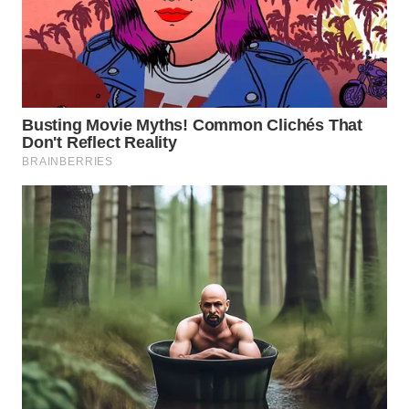
WN
NUSANTARA
WN
JOGJA
WN
JATIM
WN
BALI
WN
KALBAR
WN
KALTENG