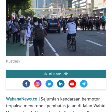
SAINS-TEKNO
KESEHATAN
INTERNASIONAL
SERBA-SERBI
PENDIDIKAN
Ilustrasi
OLAHRAGA
Ikuti Kami di:
OPINI
WahanaNews.co
|
Sejumlah kendaraan bermotor
EDITORIAL
terpaksa menerobos pembatas jalan di Jalan Wahid