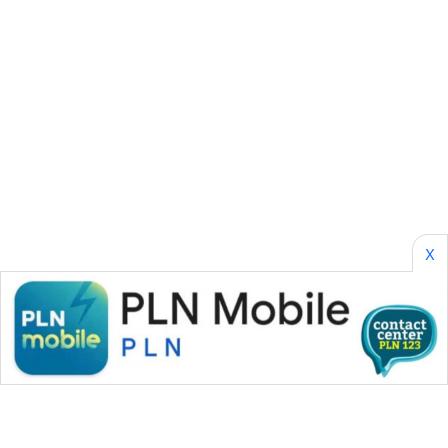
SONYA
ASA
NEWS
X