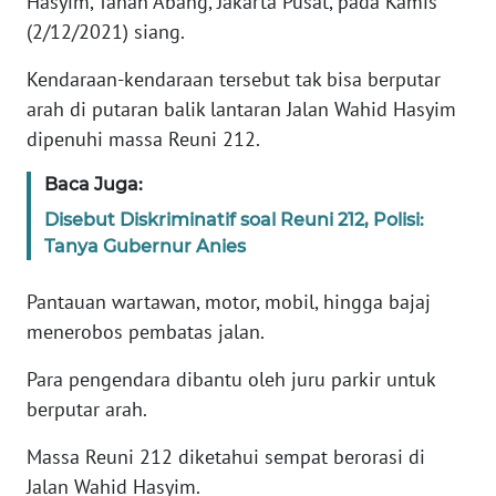
Hasyim, Tanah Abang, Jakarta Pusat, pada Kamis
Informasi
(2/12/2021) siang.
INDEKS
Kendaraan-kendaraan tersebut tak bisa berputar
BERITA
arah di putaran balik lantaran Jalan Wahid Hasyim
dipenuhi massa Reuni 212.
KONTAK
KAMI
Baca Juga:
Disebut Diskriminatif soal Reuni 212, Polisi:
INFO
IKLAN
Tanya Gubernur Anies
Pantauan wartawan, motor, mobil, hingga bajaj
TENTANG
KAMI
menerobos pembatas jalan.
Para pengendara dibantu oleh juru parkir untuk
PEDOMAN
berputar arah.
MEDIA
SIBER
Massa Reuni 212 diketahui sempat berorasi di
Jalan Wahid Hasyim.
REDAKSI