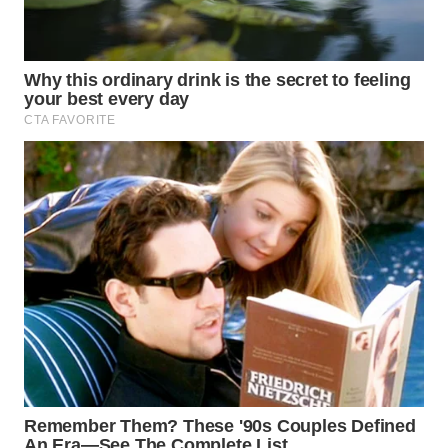
WN
INDRAMAYU
WN
KUNINGAN
WN
MAJALENGKA
WN
SUBANG
WN
SUKABUMI
WN
PURWAKARTA