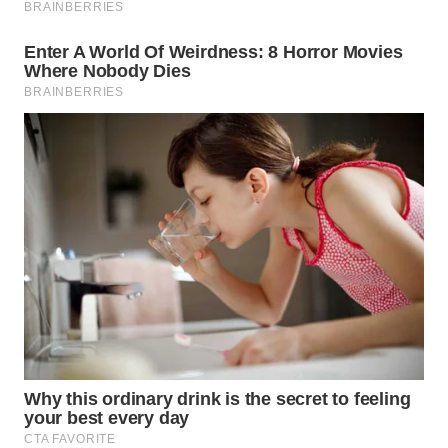
WN
NATUNA
WN
BINTAN
WN
MANDALIKA
WN
LIKUPANG
WN
LABUANBAJO
WN
BORNEO