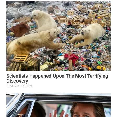
WN
MALUKU
WN
MALUT
WN
DAIRI
WN
DANAU
TOBA
WN
NIAS
WN
LANGKAT