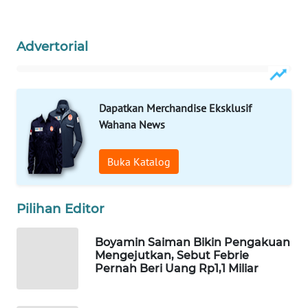
Wahana
Media
Group
Advertorial
WAHANA
NEWS
Dapatkan Merchandise Eksklusif
Wahana News
WAHANA
TANI
Buka Katalog
WAHANA
ADVOKAT
Pilihan Editor
WAHANA
INFRASTRUKTUR
Boyamin Saiman Bikin Pengakuan
Mengejutkan, Sebut Febrie
Pernah Beri Uang Rp1,1 Miliar
WAHANA
KONSUMEN