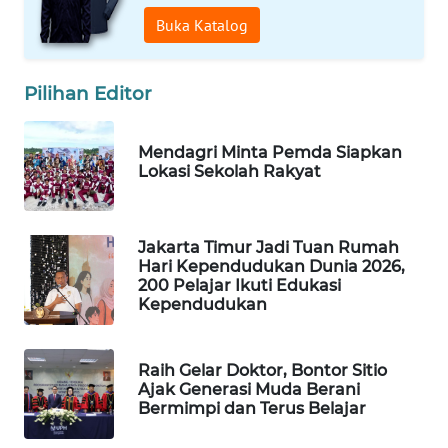
WAHANA
Buka Katalog
DESA
WISATA
Pilihan Editor
LAPAK
WAHANA
Mendagri Minta Pemda Siapkan
Lokasi Sekolah Rakyat
Wahana
Network
Jakarta Timur Jadi Tuan Rumah
KONSUMEN
Hari Kependudukan Dunia 2026,
LISTRIK
200 Pelajar Ikuti Edukasi
Kependudukan
MASYARAKAT
KELISTRIKAN
Raih Gelar Doktor, Bontor Sitio
Ajak Generasi Muda Berani
WALINKI
Bermimpi dan Terus Belajar
ID