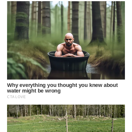
WN
KALTARA
WN
KALSEL
WN
KALTIM
WN
SULSEL
WN
GORONTALO
WN
SULUT