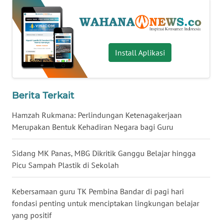
WN
BABEL
WN
Install Aplikasi
SUMBAR
WN
Berita Terkait
SUMSEL
Hamzah Rukmana: Perlindungan Ketenagakerjaan
WN
Merupakan Bentuk Kehadiran Negara bagi Guru
BENGKULU
Sidang MK Panas, MBG Dikritik Ganggu Belajar hingga
WN
Picu Sampah Plastik di Sekolah
LAMPUNG
Kebersamaan guru TK Pembina Bandar di pagi hari
WN
fondasi penting untuk menciptakan lingkungan belajar
JATENG
yang positif