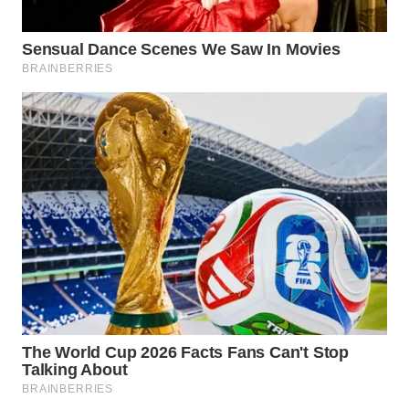
Wahana
Media
Group
WAHANA
NEWS
WAHANA
TANI
WAHANA
ADVOKAT
WAHANA
INFRASTRUKTUR
WAHANA
KONSUMEN