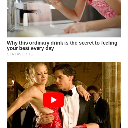
WN
NATUNA
WN
BINTAN
WN
MANDALIKA
WN
LIKUPANG
WN
LABUANBAJO
WN
BORNEO