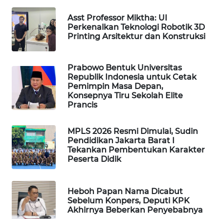
MAWAKA
Asst Professor Miktha: UI
ID
Perkenalkan Teknologi Robotik 3D
Printing Arsitektur dan Konstruksi
MARTABAT
NET
Prabowo Bentuk Universitas
Republik Indonesia untuk Cetak
Pemimpin Masa Depan,
PLN
Konsepnya Tiru Sekolah Elite
WATCH
Prancis
MKLI
MPLS 2026 Resmi Dimulai, Sudin
Pendidikan Jakarta Barat I
Tekankan Pembentukan Karakter
LPKKI
Peserta Didik
LKKI
Heboh Papan Nama Dicabut
Sebelum Konpers, Deputi KPK
KOPEKLIN
Akhirnya Beberkan Penyebabnya