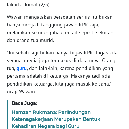
Jakarta, Jumat (2/5).
KARIR
Wawan mengatakan persoalan serius itu bukan
hanya menjadi tanggung jawab KPK saja,
DISCLAIMER
melainkan seluruh pihak terkait seperti sekolah
dan orang tua murid.
Wahana
News
"Ini sekali lagi bukan hanya tugas KPK. Tugas kita
Regional
semua, media juga termasuk di dalamnya. Orang
tua,
guru
, dan lain-lain, karena pendidikan yang
WN
pertama adalah di keluarga. Makanya tadi ada
SUMUT
pendidikan keluarga, kita juga masuk ke sana,"
ucap Wawan.
WN
JAKARTA
Baca Juga:
WN
Hamzah Rukmana: Perlindungan
JABAR
Ketenagakerjaan Merupakan Bentuk
Kehadiran Negara bagi Guru