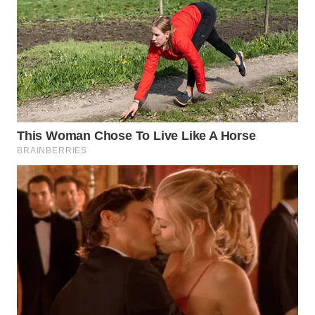
WN
MALUKU
WN
MALUT
WN
DAIRI
WN
DANAU
TOBA
WN
NIAS
WN
LANGKAT