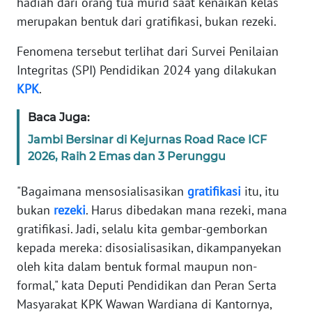
hadiah dari orang tua murid saat kenaikan kelas
Informasi
merupakan bentuk dari gratifikasi, bukan rezeki.
INDEKS
Fenomena tersebut terlihat dari Survei Penilaian
BERITA
Integritas (SPI) Pendidikan 2024 yang dilakukan
KONTAK
KPK
.
KAMI
Baca Juga:
INFO
Jambi Bersinar di Kejurnas Road Race ICF
IKLAN
2026, Raih 2 Emas dan 3 Perunggu
"Bagaimana mensosialisasikan
gratifikasi
itu, itu
TENTANG
KAMI
bukan
rezeki
. Harus dibedakan mana rezeki, mana
gratifikasi. Jadi, selalu kita gembar-gemborkan
PEDOMAN
kepada mereka: disosialisasikan, dikampanyekan
MEDIA
oleh kita dalam bentuk formal maupun non-
SIBER
formal," kata Deputi Pendidikan dan Peran Serta
Masyarakat KPK Wawan Wardiana di Kantornya,
REDAKSI