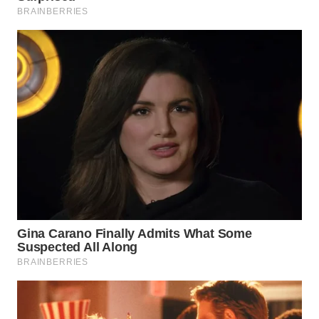
TAPANULI
TENGAH
WN DELI
SERDANG
WN
TEBING
TINGGI
WN
PAKPAK
WN
KARAWANG
WN
BEKASI