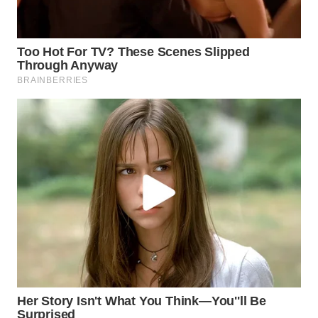
WN
TAPANULI
SELATAN
WN
TANJUNG
LESUNG
WN
KARO
WN
SIMALUNGUN
WN
LABUHANBATU
WN