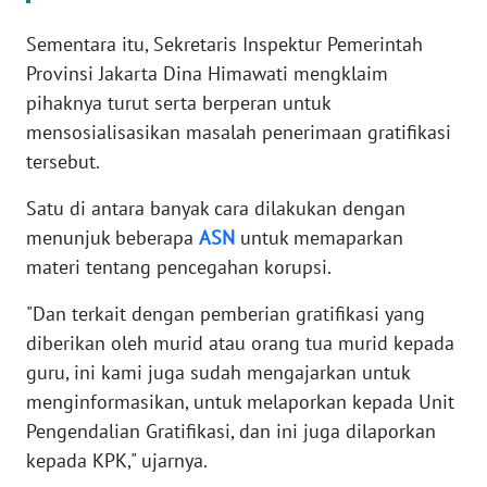
WN
BANTEN
Sementara itu, Sekretaris Inspektur Pemerintah
Provinsi Jakarta Dina Himawati mengklaim
WN
pihaknya turut serta berperan untuk
NTT
mensosialisasikan masalah penerimaan gratifikasi
tersebut.
WN
KEPRI
Satu di antara banyak cara dilakukan dengan
menunjuk beberapa
ASN
untuk memaparkan
WN
materi tentang pencegahan korupsi.
PAPUA
"Dan terkait dengan pemberian gratifikasi yang
WN
diberikan oleh murid atau orang tua murid kepada
PAPUA
guru, ini kami juga sudah mengajarkan untuk
BARAT
menginformasikan, untuk melaporkan kepada Unit
Pengendalian Gratifikasi, dan ini juga dilaporkan
WN
kepada KPK," ujarnya.
RIAU