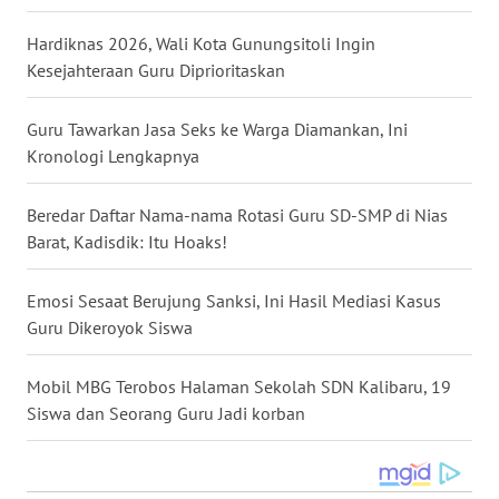
WN
Hardiknas 2026, Wali Kota Gunungsitoli Ingin
NUSANTARA
Kesejahteraan Guru Diprioritaskan
WN
Guru Tawarkan Jasa Seks ke Warga Diamankan, Ini
JOGJA
Kronologi Lengkapnya
WN
Beredar Daftar Nama-nama Rotasi Guru SD-SMP di Nias
JATIM
Barat, Kadisdik: Itu Hoaks!
WN
BALI
Emosi Sesaat Berujung Sanksi, Ini Hasil Mediasi Kasus
Guru Dikeroyok Siswa
WN
KALBAR
Mobil MBG Terobos Halaman Sekolah SDN Kalibaru, 19
Siswa dan Seorang Guru Jadi korban
WN
KALTENG