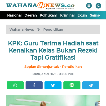
Nasional
Daerah
Polhukam
Kriminal
Ekuin
Sains-Te
WAHANA
Tutup
TV
Wahana News
Pendidikan
NASIONAL
KPK: Guru Terima Hadiah saat
Kenaikan Kelas Bukan Rezeki
DAERAH
Tapi Gratifikasi
Sopian Simanjuntak - Pendidikan
POLHUKAM
Sabtu, 3 Mei 2025 - 08:00 WIB
KRIMINAL
EKUIN