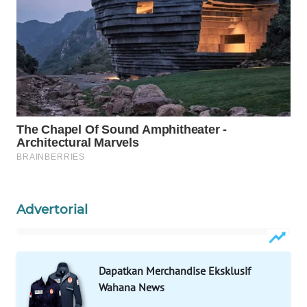
WAHANA
SPORT
WAHANA
UMKM
WAHANA
SELEB
WAHANA
PERSONA
Advertorial
WAHANA
OTOMOTIF
Dapatkan Merchandise Eksklusif
WAHANA
HEALTH
Wahana News