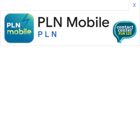
X
WAHANA MEDIA GROUP
|
|
|
WAHANA NEWS co
WAHANA TANI
WAHANA ADVOKAT
|
|
WAHANA INFRASTRUKTUR
WAHANA KONSUMEN