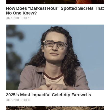
WN
INDRAMAYU
WN
KUNINGAN
WN
MAJALENGKA
WN
SUBANG
WN
SUKABUMI
WN
PURWAKARTA