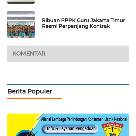
PORTAL
KONSUMEN
Ribuan PPPK Guru Jakarta Timur
Resmi Perpanjang Kontrak
FORWAMKI
ALPERKLINAS
KOMENTAR
FORJASIDA
TAMBANG
NEWS
Berita Populer
SITUNGIR
NEWS
SIDIKALANG
NEWS