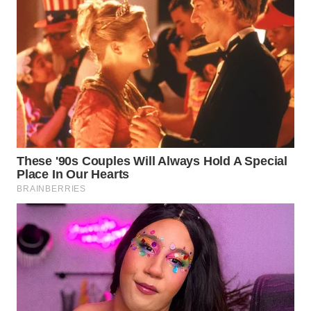
WN
BOGOR
WN
DEPOK
WN
TAPANULI
UTARA
WN
SAMOSIR
WN
PADANG
LAWAS