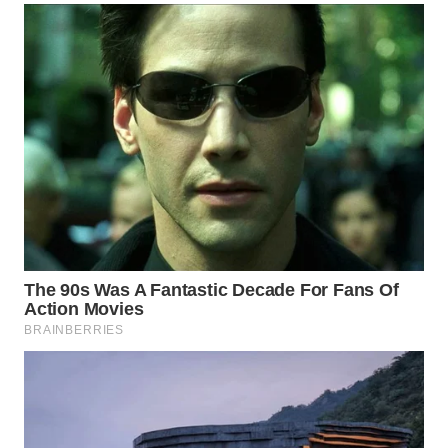
WAHANA
LISTRIK
WAHANA
TRAVEL
WAHANA
TV
WAHANANEWS
ID
WAHANANEWS
CO ID
WAHANANEWS
NET