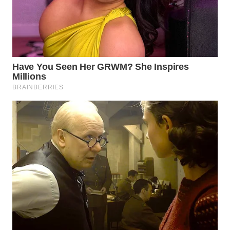
WN
SUMEDANG
WN
CIANJUR
WN
KEPULAUAN
SERIBU
WN
TANGERANG
WN
BINJAI
WN
CIREBON