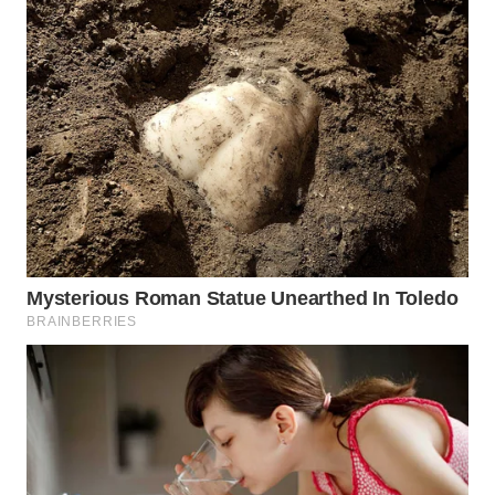
WN
PRIANGAN
TIMUR
WN
SEMARANG
WN
SOLO
WN
BOROBUDUR
WN
MADURA
WN
SURABAYA