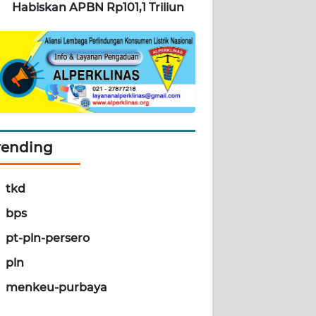
Habiskan APBN Rp101,1 Triliun
rending
tkd
bps
pt-pln-persero
pln
menkeu-purbaya