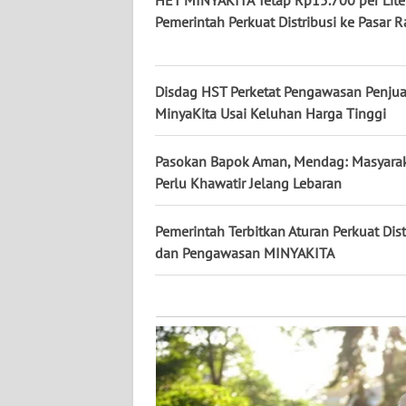
KALTARA
Pemerintah Perkuat Distribusi ke Pasar R
WN
KALSEL
Disdag HST Perketat Pengawasan Penju
MinyaKita Usai Keluhan Harga Tinggi
WN
KALTIM
Pasokan Bapok Aman, Mendag: Masyarak
Perlu Khawatir Jelang Lebaran
WN
SULSEL
Pemerintah Terbitkan Aturan Perkuat Dist
WN
dan Pengawasan MINYAKITA
GORONTALO
WN
SULUT
WN
MALUKU