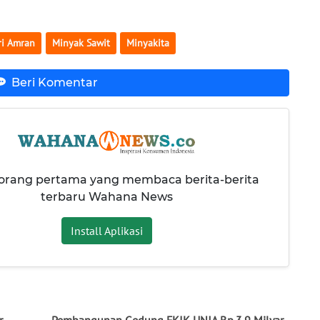
ri Amran
Minyak Sawit
Minyakita
Beri Komentar
 orang pertama yang membaca berita-berita
terbaru Wahana News
Install Aplikasi
,
Pembangunan Gedung FKIK UNJA Rp.3.9 Milyar