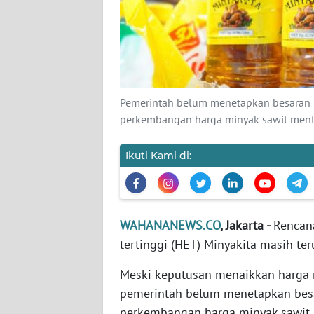
KARIR
DISCLAIMER
Wahana
News
Pemerintah belum menetapkan besaran
Regional
perkembangan harga minyak sawit mentah
WN
Ikuti Kami di:
SUMUT
WN
JAKARTA
WAHANANEWS.CO
, Jakarta -
Rencan
tertinggi (HET) Minyakita masih te
WN
JABAR
Meski keputusan menaikkan harga m
pemerintah belum menetapkan bes
WN
perkembangan harga minyak sawit m
BANTEN