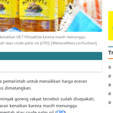
 kenaikan HET MinyaKita karena masih menunggu
 atau crude palm oil (CPO). [WahanaNews.co/Ilustrasi]
T
#
#
a pemerintah untuk menaikkan harga eceran
#
rus dimatangkan.
#
inyak goreng rakyat tersebut sudah disepakati,
#
aran kenaikan karena masih menunggu
entah atau crude palm oil (
CPO
).