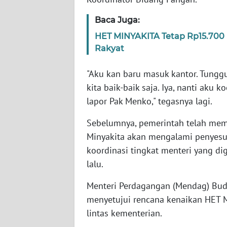
SERAMBI
Baca Juga:
WN
HET MINYAKITA Tetap Rp15.700 p
JAMBI
Rakyat
WN
"Aku kan baru masuk kantor. Tunggu
SULTRA
kita baik-baik saja. Iya, nanti aku
lapor Pak Menko," tegasnya lagi.
WN
NTB
Sebelumnya, pemerintah telah memb
Minyakita akan mengalami penyesua
WN
koordinasi tingkat menteri yang di
SULTENG
lalu.
WN
Menteri Perdagangan (Mendag) Bud
SULBAR
menyetujui rencana kenaikan HET M
lintas kementerian.
WN