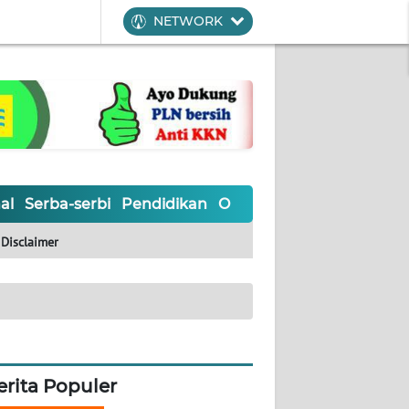
NETWORK
al
Serba-serbi
Pendidikan
Olahraga
Opini
Editoria
Disclaimer
erita Populer