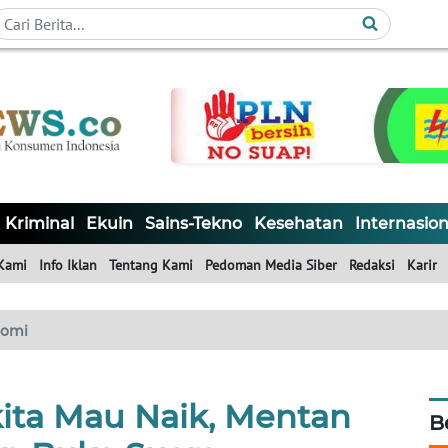
Kriminal
Ekuin
Sains-Tekno
Kesehatan
Internasion
Kami
Info Iklan
Tentang Kami
Pedoman Media Siber
Redaksi
Karir
nomi
ita Mau Naik, Mentan
B