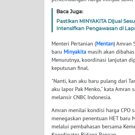
Baca Juga:
WN
Pastikan MINYAKITA Dijual Ses
NTT
Intensifkan Pengawasan di La
WN
Menteri Pertanian (
Mentan
) Amran
KEPRI
baru
Minyakita
masih akan dibahas l
Menurutnya, koordinasi lanjutan 
WN
PAPUA
keputusan final.
"Nanti, kan aku baru pulang dari T
WN
aku lapor Pak Menko," kata Amran sa
PAPUA
BARAT
melansir CNBC Indonesia.
Amran menilai kondisi harga CPO saa
WN
RIAU
menegaskan penentuan HET baru Min
melalui pembahasan bersama Keme
WN
Koordinator Bidang Pangan.