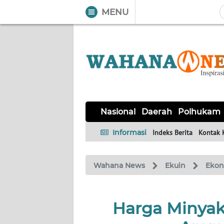
MENU
WAHANA
Tutup
TV
NASIONAL
DAERAH
POLHUKAM
KRIMINAL
EKUIN
SAINS-
KESEHATAN
INTERNASIONAL
Nasional
Daerah
Polhukam
TEKNO
Informasi
Indeks Berita
Kontak 
SERBA-
PENDIDIKAN
OLAHRAGA
OPINI
SERBI
Wahana News
Ekuin
Eko
EDITORIAL
Harga Minyak
Informasi