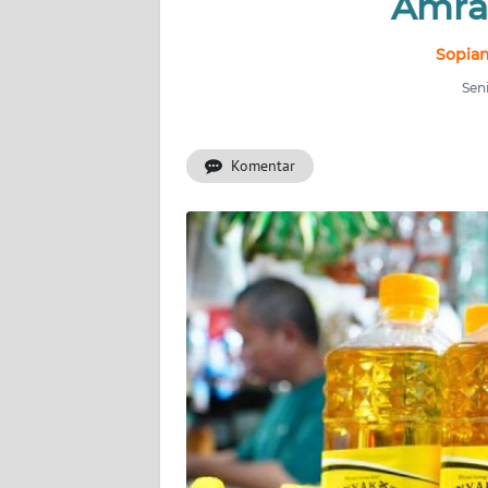
Amra
INDEKS
BERITA
Sopian
Seni
KONTAK
KAMI
Komentar
INFO
IKLAN
TENTANG
KAMI
PEDOMAN
MEDIA
SIBER
REDAKSI