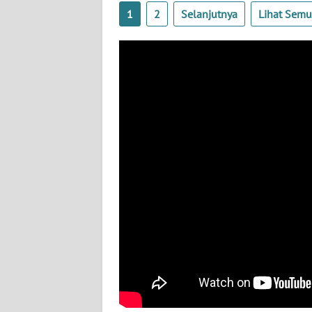
BABEL
1
2
Selanjutnya
Lihat Sem
WN
SUMBAR
WN
SUMSEL
WN
BENGKULU
WN
LAMPUNG
WN
JATENG
WN