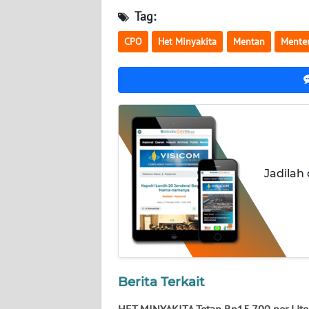
NUSANTARA
Tag:
WN
CPO
Het Minyakita
Mentan
Mente
JOGJA
WN
JATIM
WN
BALI
Jadilah
WN
KALBAR
WN
KALTENG
Berita Terkait
WN
HET MINYAKITA Tetap Rp15.700 per Liter