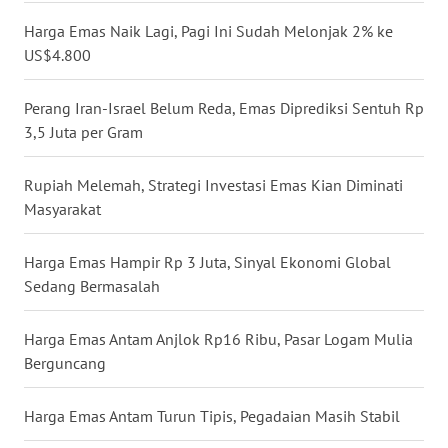
WN
Harga Emas Naik Lagi, Pagi Ini Sudah Melonjak 2% ke
KALTARA
US$4.800
WN
Perang Iran-Israel Belum Reda, Emas Diprediksi Sentuh Rp
KALSEL
3,5 Juta per Gram
WN
Rupiah Melemah, Strategi Investasi Emas Kian Diminati
KALTIM
Masyarakat
WN
Harga Emas Hampir Rp 3 Juta, Sinyal Ekonomi Global
SULSEL
Sedang Bermasalah
WN
Harga Emas Antam Anjlok Rp16 Ribu, Pasar Logam Mulia
GORONTALO
Berguncang
WN
SULUT
Harga Emas Antam Turun Tipis, Pegadaian Masih Stabil