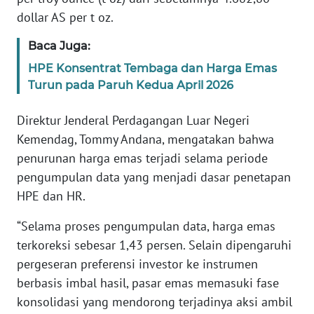
dollar AS per t oz.
KARIR
Baca Juga:
HPE Konsentrat Tembaga dan Harga Emas
DISCLAIMER
Turun pada Paruh Kedua April 2026
Wahana
Direktur Jenderal Perdagangan Luar Negeri
News
Regional
Kemendag, Tommy Andana, mengatakan bahwa
penurunan harga emas terjadi selama periode
WN
pengumpulan data yang menjadi dasar penetapan
SUMUT
HPE dan HR.
WN
“Selama proses pengumpulan data, harga emas
JAKARTA
terkoreksi sebesar 1,43 persen. Selain dipengaruhi
pergeseran preferensi investor ke instrumen
WN
berbasis imbal hasil, pasar emas memasuki fase
JABAR
konsolidasi yang mendorong terjadinya aksi ambil