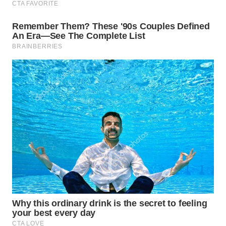
WN
INDRAMAYU
WN
KUNINGAN
WN
MAJALENGKA
WN
SUBANG
WN
SUKABUMI
WN
PURWAKARTA