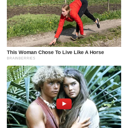
WN
BOGOR
WN
DEPOK
WN
TAPANULI
UTARA
WN
SAMOSIR
WN
PADANG
LAWAS