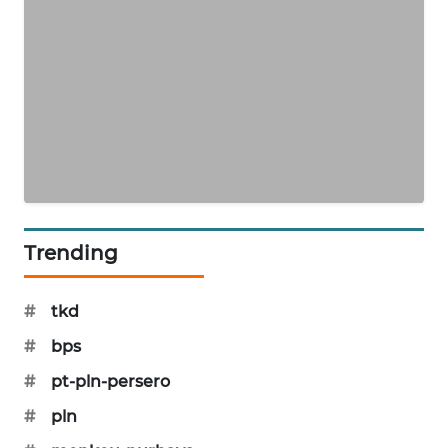
KARING
NEWS
JURNAL
MARITIM
HUMBANG
NEWS
GARONGGANG
Trending
NEWS
FISUELRI
#
tkd
ID
#
bps
#
pt-pln-persero
ENERGI
NEWS
#
pln