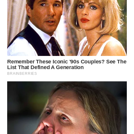
WN
NATUNA
WN
BINTAN
WN
MANDALIKA
WN
LIKUPANG
WN
LABUANBAJO
WN
BORNEO