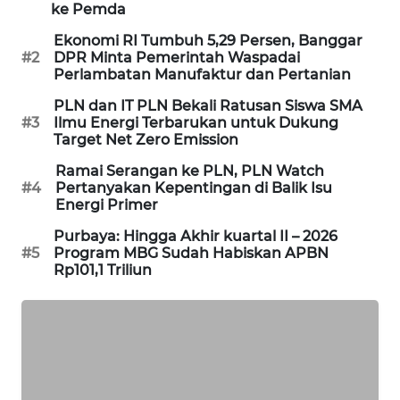
ke Pemda
SIBARAGAS
Ekonomi RI Tumbuh 5,29 Persen, Banggar
NEWS
#2
DPR Minta Pemerintah Waspadai
Perlambatan Manufaktur dan Pertanian
METRO
PLN dan IT PLN Bekali Ratusan Siswa SMA
SIANTAR
#3
Ilmu Energi Terbarukan untuk Dukung
NEWS
Target Net Zero Emission
Ramai Serangan ke PLN, PLN Watch
METRO
#4
Pertanyakan Kepentingan di Balik Isu
MEDAN
Energi Primer
NEWS
Purbaya: Hingga Akhir kuartal II – 2026
#5
Program MBG Sudah Habiskan APBN
METRO
Rp101,1 Triliun
JAKARTA
NEWS
KRT
NEWS