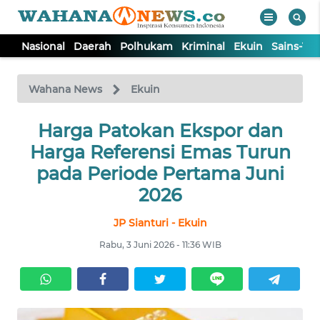
Nasional
Daerah
Polhukam
Kriminal
Ekuin
Sains-Te
WAHANA
Tutup
TV
Wahana News
Ekuin
NASIONAL
Harga Patokan Ekspor dan
Harga Referensi Emas Turun
DAERAH
pada Periode Pertama Juni
2026
POLHUKAM
JP Sianturi - Ekuin
Rabu, 3 Juni 2026 - 11:36 WIB
KRIMINAL
EKUIN