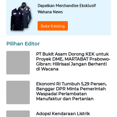
Dapatkan Merchandise Eksklusif
WAHANA
DESA
Wahana News
WISATA
Buka Katalog
LAPAK
WAHANA
Pilihan Editor
Wahana
Network
PT Bukit Asam Dorong KEK untuk
Proyek DME, MARTABAT Prabowo-
Gibran: Hilirisasi Jangan Berhenti
KONSUMEN
di Wacana
LISTRIK
Ekonomi RI Tumbuh 5,29 Persen,
MASYARAKAT
Banggar DPR Minta Pemerintah
KELISTRIKAN
Waspadai Perlambatan
Manufaktur dan Pertanian
WALINKI
ID
Adopsi Kendaraan Listrik