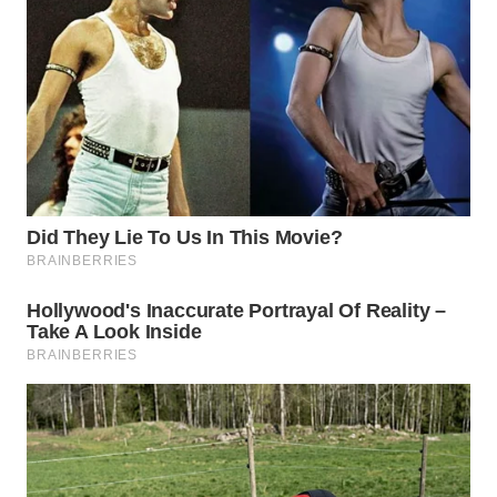
TAPANULI
TENGAH
WN DELI
SERDANG
WN
TEBING
TINGGI
WN
PAKPAK
WN
KARAWANG
WN
BEKASI