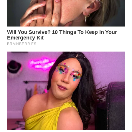
Wahana
Media
Group
WAHANA
NEWS
WAHANA
TANI
WAHANA
ADVOKAT
WAHANA
INFRASTRUKTUR
WAHANA
KONSUMEN