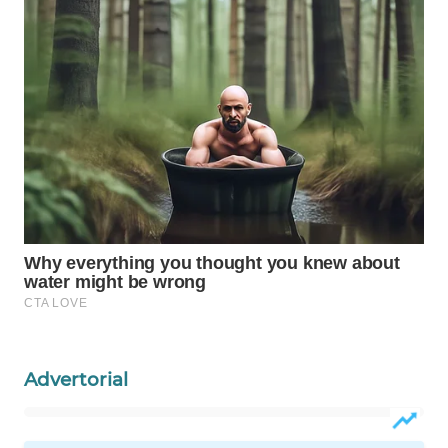
WAHANA
SPORT
WAHANA
UMKM
WAHANA
SELEB
WAHANA
PERSONA
WAHANA
OTOMOTIF
Advertorial
WAHANA
HEALTH