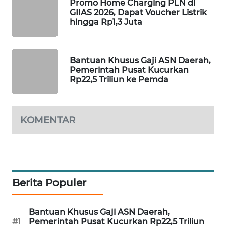
Promo Home Charging PLN di
PORTAL
GIIAS 2026, Dapat Voucher Listrik
KONSUMEN
hingga Rp1,3 Juta
FORWAMKI
Bantuan Khusus Gaji ASN Daerah,
Pemerintah Pusat Kucurkan
ALPERKLINAS
Rp22,5 Triliun ke Pemda
FORJASIDA
KOMENTAR
TAMBANG
NEWS
SITUNGIR
NEWS
Berita Populer
SIDIKALANG
Bantuan Khusus Gaji ASN Daerah,
NEWS
#1
Pemerintah Pusat Kucurkan Rp22,5 Triliun