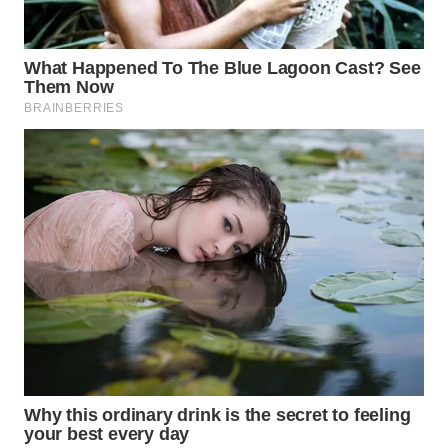
WN
SUMEDANG
WN
CIANJUR
WN
KEPULAUAN
SERIBU
WN
TANGERANG
WN
BINJAI
WN
CIREBON