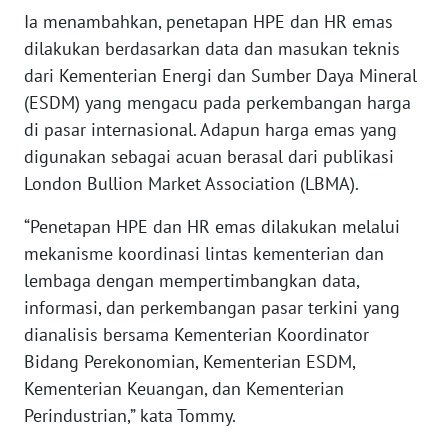
Ia menambahkan, penetapan HPE dan HR emas
WN
dilakukan berdasarkan data dan masukan teknis
SERAMBI
dari Kementerian Energi dan Sumber Daya Mineral
(ESDM) yang mengacu pada perkembangan harga
WN
di pasar internasional. Adapun harga emas yang
JAMBI
digunakan sebagai acuan berasal dari publikasi
WN
London Bullion Market Association (LBMA).
SULTRA
“Penetapan HPE dan HR emas dilakukan melalui
mekanisme koordinasi lintas kementerian dan
WN
NTB
lembaga dengan mempertimbangkan data,
informasi, dan perkembangan pasar terkini yang
WN
dianalisis bersama Kementerian Koordinator
SULTENG
Bidang Perekonomian, Kementerian ESDM,
Kementerian Keuangan, dan Kementerian
WN
Perindustrian,” kata Tommy.
SULBAR