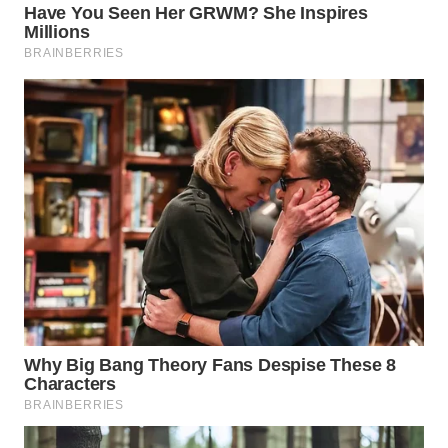
WAHANA
LISTRIK
WAHANA
TRAVEL
WAHANA
TV
WAHANANEWS
ID
WAHANANEWS
CO ID
WAHANANEWS
NET