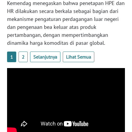
Kemendag menegaskan bahwa penetapan HPE dan
WN
HR dilakukan secara berkala sebagai bagian dari
BABEL
mekanisme pengaturan perdagangan luar negeri
dan pengenaan bea keluar atas produk
WN
pertambangan, dengan mempertimbangkan
SUMBAR
dinamika harga komoditas di pasar global.
WN
1
2
Selanjutnya
Lihat Semua
SUMSEL
WN
BENGKULU
WN
LAMPUNG
WN
JATENG