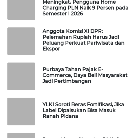
Meningkat, Pengguna Home
Charging PLN Naik 9 Persen pada
MAWAKA
Semester I 2026
ID
Anggota Komisi XI DPR:
MARTABAT
Pelemahan Rupiah Harus Jadi
NET
Peluang Perkuat Pariwisata dan
Ekspor
PLN
WATCH
Purbaya Tahan Pajak E-
Commerce, Daya Beli Masyarakat
MKLI
Jadi Pertimbangan
LPKKI
YLKI Soroti Beras Fortifikasi, Jika
Label Dipalsukan Bisa Masuk
LKKI
Ranah Pidana
KOPEKLIN