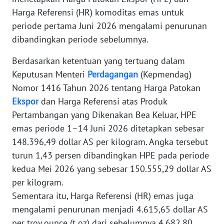
Informasi
Harga Referensi (HR) komoditas emas untuk
periode pertama Juni 2026 mengalami penurunan
INDEKS
BERITA
dibandingkan periode sebelumnya.
Berdasarkan ketentuan yang tertuang dalam
KONTAK
KAMI
Keputusan Menteri
Perdagangan
(Kepmendag)
Nomor 1416 Tahun 2026 tentang Harga Patokan
INFO
Ekspor
dan Harga Referensi atas Produk
IKLAN
Pertambangan yang Dikenakan Bea Keluar, HPE
emas periode 1–14 Juni 2026 ditetapkan sebesar
TENTANG
148.396,49 dollar AS per kilogram. Angka tersebut
KAMI
turun 1,43 persen dibandingkan HPE pada periode
kedua Mei 2026 yang sebesar 150.555,29 dollar AS
PEDOMAN
per kilogram.
MEDIA
SIBER
Sementara itu, Harga Referensi (HR) emas juga
mengalami penurunan menjadi 4.615,65 dollar AS
REDAKSI
per troy ounce (t oz) dari sebelumnya 4.682,80