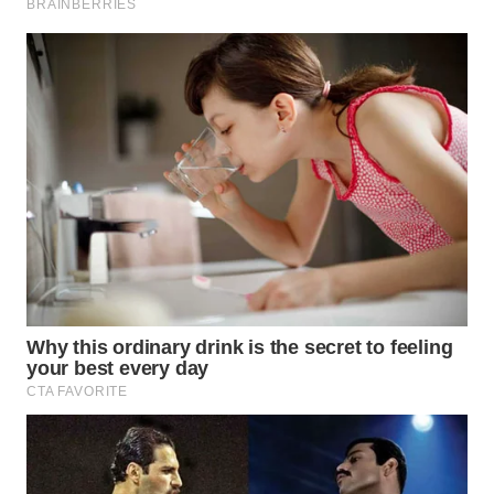
WN
TAPANULI
SELATAN
WN
TANJUNG
LESUNG
WN
KARO
WN
SIMALUNGUN
WN
LABUHANBATU
WN