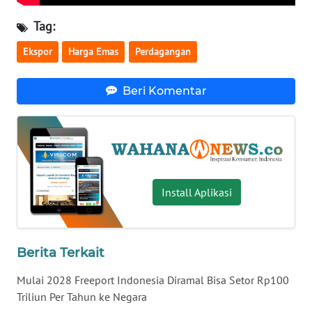
WN
Tag:
NUSANTARA
Ekspor
Harga Emas
Perdagangan
WN
JOGJA
Beri Komentar
WN
JATIM
WN
BALI
Install Aplikasi
WN
KALBAR
Berita Terkait
WN
Mulai 2028 Freeport Indonesia Diramal Bisa Setor Rp100
KALTENG
Triliun Per Tahun ke Negara