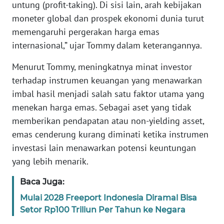
untung (profit-taking). Di sisi lain, arah kebijakan
WN
moneter global dan prospek ekonomi dunia turut
BANTEN
memengaruhi pergerakan harga emas
internasional,” ujar Tommy dalam keterangannya.
WN
NTT
Menurut Tommy, meningkatnya minat investor
terhadap instrumen keuangan yang menawarkan
WN
KEPRI
imbal hasil menjadi salah satu faktor utama yang
menekan harga emas. Sebagai aset yang tidak
WN
memberikan pendapatan atau non-yielding asset,
PAPUA
emas cenderung kurang diminati ketika instrumen
investasi lain menawarkan potensi keuntungan
WN
yang lebih menarik.
PAPUA
BARAT
Baca Juga:
Mulai 2028 Freeport Indonesia Diramal Bisa
WN
Setor Rp100 Triliun Per Tahun ke Negara
RIAU