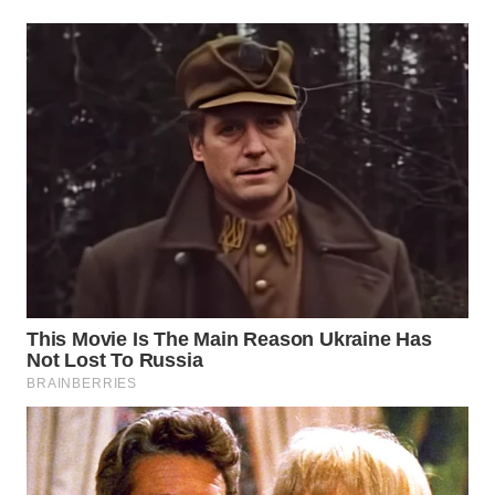
WN
PRIANGAN
TIMUR
WN
SEMARANG
WN
SOLO
WN
BOROBUDUR
WN
MADURA
WN
SURABAYA