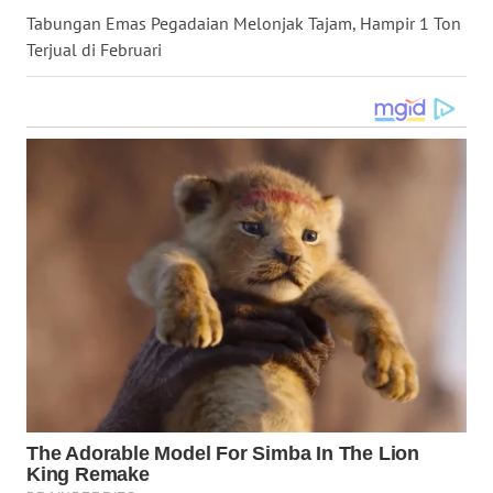
WN
Tabungan Emas Pegadaian Melonjak Tajam, Hampir 1 Ton
MALUKU
Terjual di Februari
WN
MALUT
WN
DAIRI
WN
DANAU
TOBA
WN
NIAS
WN
LANGKAT