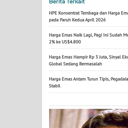
KALTARA
Berita Terkait
HPE Konsentrat Tembaga dan Harga Em
WN
pada Paruh Kedua April 2026
KALSEL
Harga Emas Naik Lagi, Pagi Ini Sudah M
WN
2% ke US$4.800
KALTIM
Harga Emas Hampir Rp 3 Juta, Sinyal E
WN
Global Sedang Bermasalah
SULSEL
Harga Emas Antam Turun Tipis, Pegadai
WN
GORONTALO
Stabil
WN
SULUT
WN
MALUKU