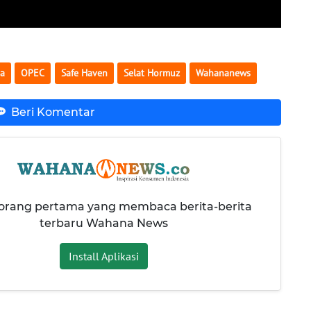
a
OPEC
Safe Haven
Selat Hormuz
Wahananews
Beri Komentar
 orang pertama yang membaca berita-berita
terbaru Wahana News
Install Aplikasi