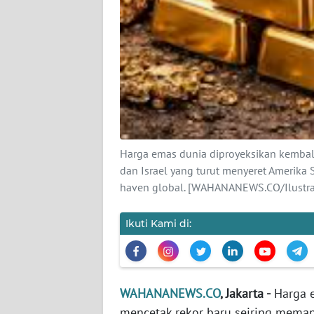
KARIR
DISCLAIMER
Wahana
News
Regional
WN
Harga emas dunia diproyeksikan kembal
SUMUT
dan Israel yang turut menyeret Amerika 
haven global. [WAHANANEWS.CO/Ilustras
WN
JAKARTA
Ikuti Kami di:
WN
JABAR
WAHANANEWS.CO
, Jakarta -
Harga e
WN
mencetak rekor baru seiring memana
BANTEN