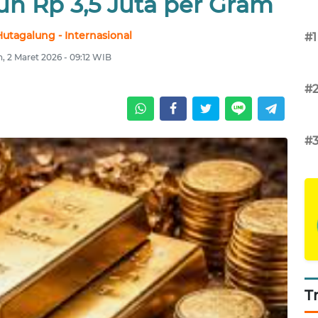
uh Rp 3,5 Juta per Gram
Hutagalung - Internasional
#1
n, 2 Maret 2026 - 09:12 WIB
#
#
T