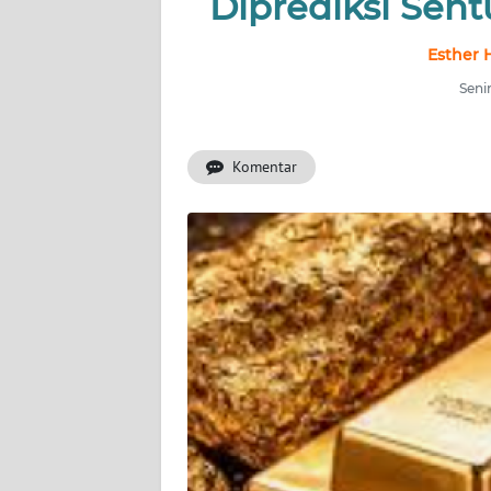
Diprediksi Sent
INDEKS
BERITA
Esther 
Seni
KONTAK
KAMI
Komentar
INFO
IKLAN
TENTANG
KAMI
PEDOMAN
MEDIA
SIBER
REDAKSI