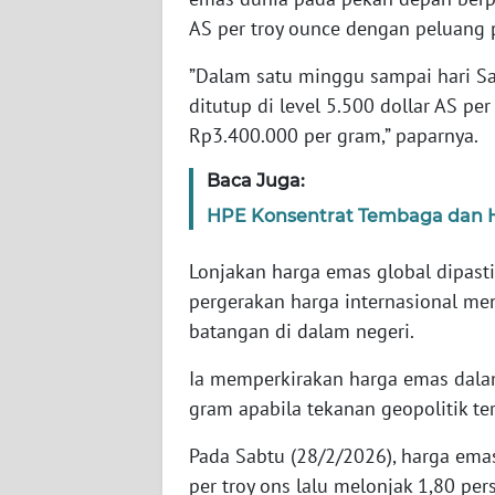
SERAMBI
AS per troy ounce dengan peluang p
”Dalam satu minggu sampai hari S
WN
JAMBI
ditutup di level 5.500 dollar AS pe
Rp3.400.000 per gram,” paparnya.
WN
SULTRA
Baca Juga:
HPE Konsentrat Tembaga dan H
WN
NTB
Lonjakan harga emas global dipast
pergerakan harga internasional m
WN
batangan di dalam negeri.
SULTENG
Ia memperkirakan harga emas dala
WN
gram apabila tekanan geopolitik ter
SULBAR
Pada Sabtu (28/2/2026), harga emas
per troy ons lalu melonjak 1,80 per
WN