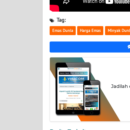
NUSANTARA
WN
Tag:
JOGJA
Emas Dunia
Harga Emas
Minyak Duni
WN
JATIM
WN
BALI
WN
Jadilah
KALBAR
WN
KALTENG
WN