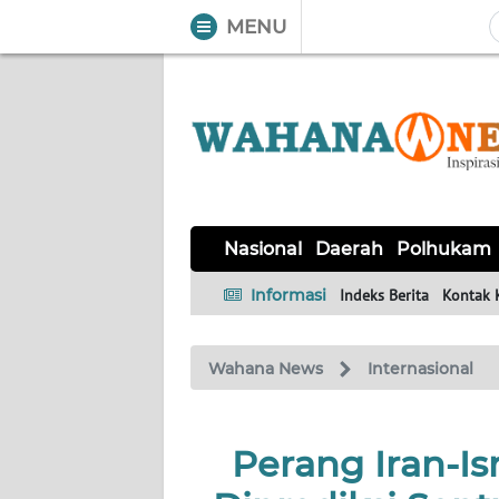
MENU
WAHANA
Tutup
TV
NASIONAL
DAERAH
POLHUKAM
KRIMINAL
EKUIN
SAINS-
KESEHATAN
INTERNASIONAL
Nasional
Daerah
Polhukam
TEKNO
Informasi
Indeks Berita
Kontak 
SERBA-
PENDIDIKAN
OLAHRAGA
OPINI
SERBI
Wahana News
Internasional
EDITORIAL
Perang Iran-I
Informasi