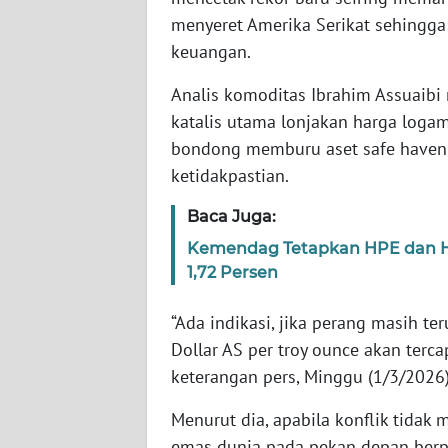
menyeret Amerika Serikat sehingg
keuangan.
WN
NTT
Analis komoditas Ibrahim Assuaibi 
katalis utama lonjakan harga loga
WN
KEPRI
bondong memburu aset safe haven 
ketidakpastian.
WN
Baca Juga:
PAPUA
Kemendag Tetapkan HPE dan HR
1,72 Persen
WN
PAPUA
BARAT
“Ada indikasi, jika perang masih t
Dollar AS per troy ounce akan terca
WN
keterangan pers, Minggu (1/3/2026)
RIAU
Menurut dia, apabila konflik tida
WN
emas dunia pada pekan depan berpo