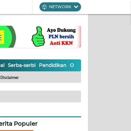
NETWORK
al
Serba-serbi
Pendidikan
Olahraga
Opini
Editoria
Disclaimer
erita Populer