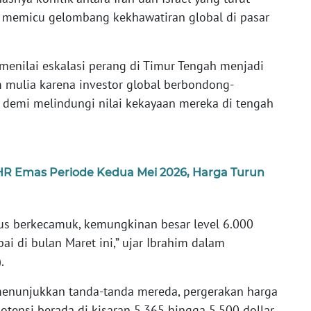
a memicu gelombang kekhawatiran global di pasar
menilai eskalasi perang di Timur Tengah menjadi
m mulia karena investor global berbondong-
demi melindungi nilai kekayaan mereka di tengah
 Emas Periode Kedua Mei 2026, Harga Turun
erus berkecamuk, kemungkinan besar level 6.000
pai di bulan Maret ini,” ujar Ibrahim dalam
.
k menunjukkan tanda-tanda mereda, pergerakan harga
tensi berada di kisaran 5.365 hingga 5.500 dollar