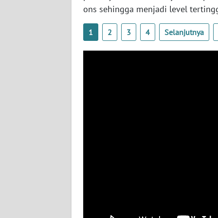
BABEL
ons sehingga menjadi level terting
WN
1
2
3
4
Selanjutnya
SUMBAR
WN
SUMSEL
WN
BENGKULU
WN
LAMPUNG
WN
JATENG
WN