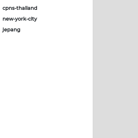
cpns-thailand
new-york-city
jepang