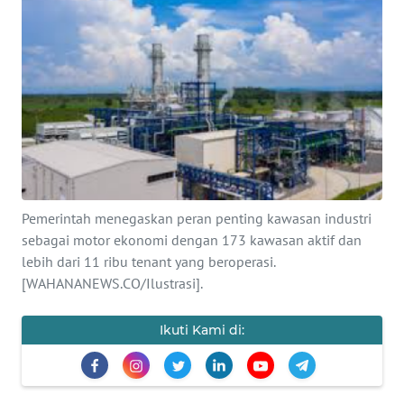
SAINS-TEKNO
KESEHATAN
INTERNASIONAL
SERBA-SERBI
PENDIDIKAN
Pemerintah menegaskan peran penting kawasan industri
sebagai motor ekonomi dengan 173 kawasan aktif dan
lebih dari 11 ribu tenant yang beroperasi.
OLAHRAGA
[WAHANANEWS.CO/Ilustrasi].
OPINI
Ikuti Kami di:
EDITORIAL