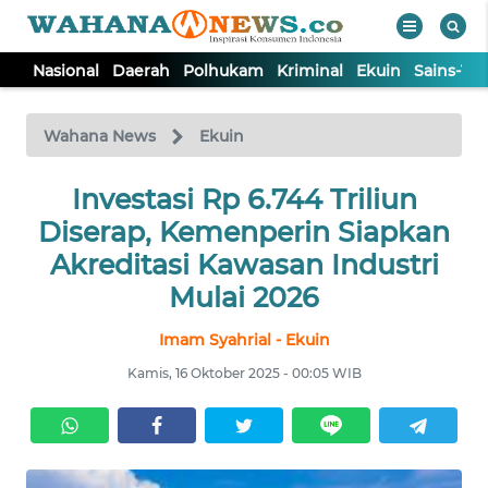
Nasional
Daerah
Polhukam
Kriminal
Ekuin
Sains-Te
WAHANA
Tutup
TV
Wahana News
Ekuin
NASIONAL
Investasi Rp 6.744 Triliun
Diserap, Kemenperin Siapkan
DAERAH
Akreditasi Kawasan Industri
Mulai 2026
POLHUKAM
Imam Syahrial - Ekuin
Kamis, 16 Oktober 2025 - 00:05 WIB
KRIMINAL
EKUIN