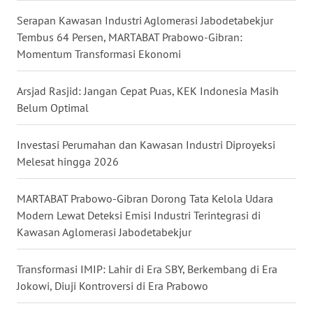
WN
Serapan Kawasan Industri Aglomerasi Jabodetabekjur
KALTARA
Tembus 64 Persen, MARTABAT Prabowo-Gibran:
Momentum Transformasi Ekonomi
WN
KALSEL
Arsjad Rasjid: Jangan Cepat Puas, KEK Indonesia Masih
Belum Optimal
WN
KALTIM
Investasi Perumahan dan Kawasan Industri Diproyeksi
Melesat hingga 2026
WN
SULSEL
MARTABAT Prabowo-Gibran Dorong Tata Kelola Udara
Modern Lewat Deteksi Emisi Industri Terintegrasi di
WN
Kawasan Aglomerasi Jabodetabekjur
GORONTALO
Transformasi IMIP: Lahir di Era SBY, Berkembang di Era
WN
Jokowi, Diuji Kontroversi di Era Prabowo
SULUT