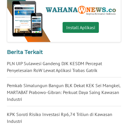
WN
NUSANTARA
Install Aplikasi
WN
JOGJA
WN
Berita Terkait
JATIM
PLN UIP Sulawesi Gandeng DJK KESDM Percepat
Penyelesaian RoW Lewat Aplikasi Trabas Gatrik
WN
BALI
Pemkab Simalungun Bangun BLK Dekat KEK Sei Mangkei,
WN
MARTABAT Prabowo-Gibran: Perkuat Daya Saing Kawasan
KALBAR
Industri
WN
KPK Soroti Risiko Investasi Rp6,74 Triliun di Kawasan
KALTENG
Industri