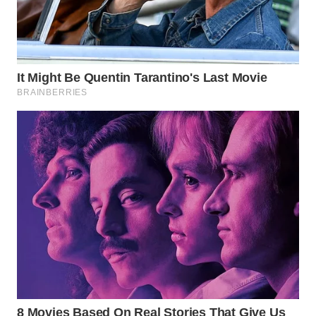
WAHANA
LISTRIK
WAHANA
TRAVEL
WAHANA
TV
WAHANANEWS
ID
WAHANANEWS
CO ID
WAHANANEWS
NET