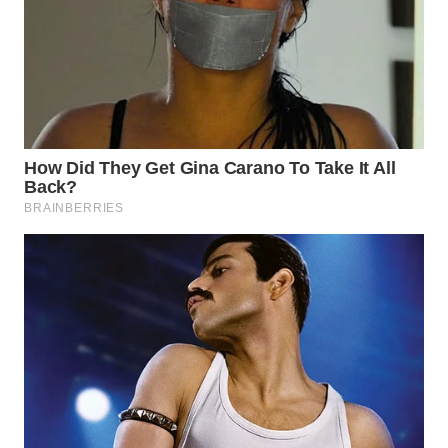
WN
INDRAMAYU
WN
KUNINGAN
WN
MAJALENGKA
WN
SUBANG
WN
SUKABUMI
WN
PURWAKARTA