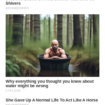
WAHANA
SPORT
WAHANA
UMKM
WAHANA
SELEB
WAHANA
PERSONA
WAHANA
OTOMOTIF
WAHANA
HEALTH