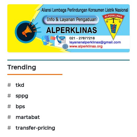
KARING
NEWS
JURNAL
MARITIM
HUMBANG
NEWS
Trending
GARONGGANG
NEWS
#
tkd
FISUELRI
#
sppg
ID
#
bps
ENERGI
#
martabat
NEWS
#
transfer-pricing