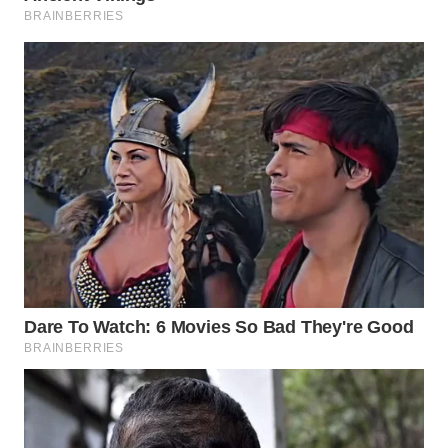
WN
NATUNA
WN
BINTAN
WN
MANDALIKA
WN
LIKUPANG
WN
LABUANBAJO
WN
BORNEO