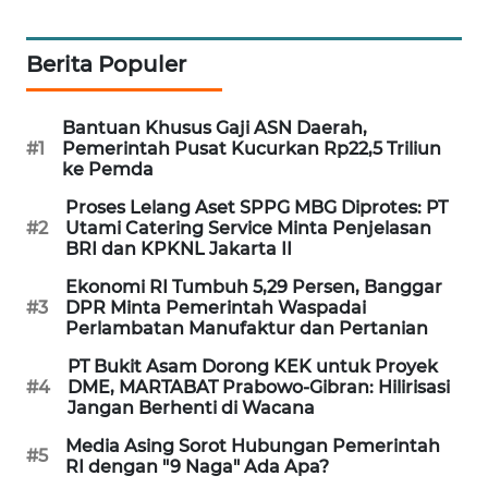
SIBARAGAS
NEWS
Berita Populer
METRO
Bantuan Khusus Gaji ASN Daerah,
SIANTAR
#1
Pemerintah Pusat Kucurkan Rp22,5 Triliun
NEWS
ke Pemda
Proses Lelang Aset SPPG MBG Diprotes: PT
METRO
#2
Utami Catering Service Minta Penjelasan
MEDAN
BRI dan KPKNL Jakarta II
NEWS
Ekonomi RI Tumbuh 5,29 Persen, Banggar
#3
DPR Minta Pemerintah Waspadai
METRO
Perlambatan Manufaktur dan Pertanian
JAKARTA
NEWS
PT Bukit Asam Dorong KEK untuk Proyek
#4
DME, MARTABAT Prabowo-Gibran: Hilirisasi
Jangan Berhenti di Wacana
KRT
NEWS
Media Asing Sorot Hubungan Pemerintah
#5
RI dengan "9 Naga" Ada Apa?