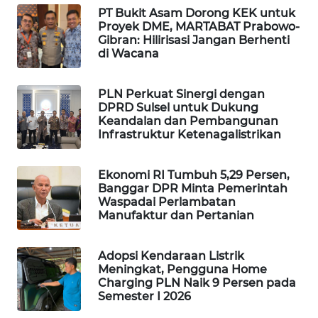
PT Bukit Asam Dorong KEK untuk
MAWAKA
Proyek DME, MARTABAT Prabowo-
ID
Gibran: Hilirisasi Jangan Berhenti
di Wacana
MARTABAT
NET
PLN Perkuat Sinergi dengan
DPRD Sulsel untuk Dukung
Keandalan dan Pembangunan
PLN
Infrastruktur Ketenagalistrikan
WATCH
Ekonomi RI Tumbuh 5,29 Persen,
MKLI
Banggar DPR Minta Pemerintah
Waspadai Perlambatan
Manufaktur dan Pertanian
LPKKI
Adopsi Kendaraan Listrik
LKKI
Meningkat, Pengguna Home
Charging PLN Naik 9 Persen pada
KOPEKLIN
Semester I 2026