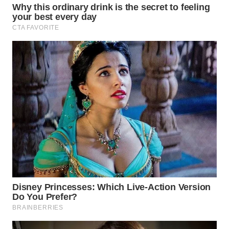
WN
BOGOR
WN
DEPOK
WN
TAPANULI
UTARA
WN
SAMOSIR
WN
PADANG
LAWAS