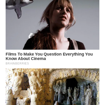
WN
TAPANULI
SELATAN
WN
TANJUNG
LESUNG
WN
KARO
WN
SIMALUNGUN
WN
LABUHANBATU
WN