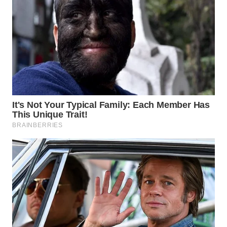
Wahana
Media
Group
WAHANA
NEWS
WAHANA
TANI
WAHANA
ADVOKAT
WAHANA
INFRASTRUKTUR
WAHANA
KONSUMEN