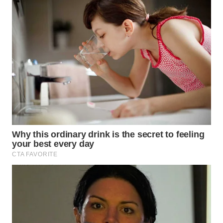
WN
SUMEDANG
WN
CIANJUR
WN
KEPULAUAN
SERIBU
WN
TANGERANG
WN
BINJAI
WN
CIREBON