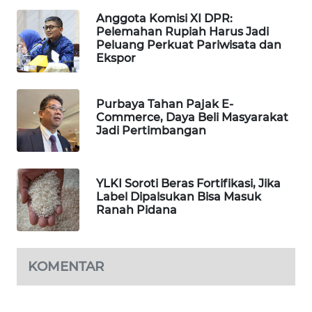
PORTAL
Anggota Komisi XI DPR:
KONSUMEN
Pelemahan Rupiah Harus Jadi
Peluang Perkuat Pariwisata dan
Ekspor
FORWAMKI
ALPERKLINAS
Purbaya Tahan Pajak E-
Commerce, Daya Beli Masyarakat
Jadi Pertimbangan
FORJASIDA
TAMBANG
YLKI Soroti Beras Fortifikasi, Jika
NEWS
Label Dipalsukan Bisa Masuk
Ranah Pidana
SITUNGIR
NEWS
KOMENTAR
SIDIKALANG
NEWS