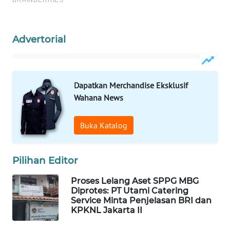
WAHANA
DESA
WISATA
Advertorial
LAPAK
WAHANA
Dapatkan Merchandise Eksklusif
Wahana
Wahana News
Network
Buka Katalog
KONSUMEN
LISTRIK
Pilihan Editor
MASYARAKAT
Proses Lelang Aset SPPG MBG
KELISTRIKAN
Diprotes: PT Utami Catering
Service Minta Penjelasan BRI dan
WALINKI
KPKNL Jakarta II
ID