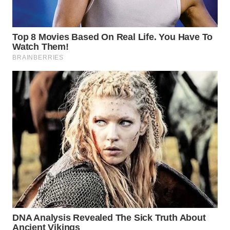
WN
PRIANGAN
TIMUR
WN
SEMARANG
WN
SOLO
WN
BOROBUDUR
WN
MADURA
WN
SURABAYA