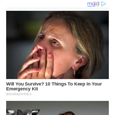
WN
MALUKU
WN
MALUT
WN
DAIRI
WN
DANAU
TOBA
WN
NIAS
WN
LANGKAT