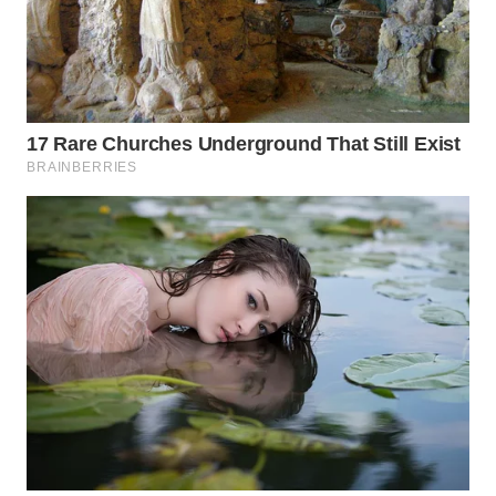
TAPANULI
TENGAH
WN DELI
SERDANG
WN
TEBING
TINGGI
WN
PAKPAK
WN
KARAWANG
WN
BEKASI