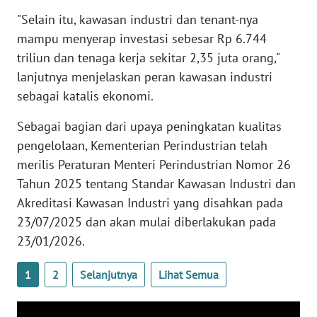
"Selain itu, kawasan industri dan tenant-nya
WN
mampu menyerap investasi sebesar Rp 6.744
SERAMBI
triliun dan tenaga kerja sekitar 2,35 juta orang,"
lanjutnya menjelaskan peran kawasan industri
WN
JAMBI
sebagai katalis ekonomi.
Sebagai bagian dari upaya peningkatan kualitas
WN
SULTRA
pengelolaan, Kementerian Perindustrian telah
merilis Peraturan Menteri Perindustrian Nomor 26
WN
Tahun 2025 tentang Standar Kawasan Industri dan
NTB
Akreditasi Kawasan Industri yang disahkan pada
23/07/2025 dan akan mulai diberlakukan pada
WN
23/01/2026.
SULTENG
1
2
Selanjutnya
Lihat Semua
WN
SULBAR