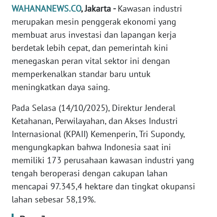
Informasi
WAHANANEWS.CO
, Jakarta -
Kawasan industri
merupakan mesin penggerak ekonomi yang
INDEKS
membuat arus investasi dan lapangan kerja
BERITA
berdetak lebih cepat, dan pemerintah kini
menegaskan peran vital sektor ini dengan
KONTAK
KAMI
memperkenalkan standar baru untuk
meningkatkan daya saing.
INFO
Pada Selasa (14/10/2025), Direktur Jenderal
IKLAN
Ketahanan, Perwilayahan, dan Akses Industri
TENTANG
Internasional (KPAII) Kemenperin, Tri Supondy,
KAMI
mengungkapkan bahwa Indonesia saat ini
memiliki 173 perusahaan kawasan industri yang
PEDOMAN
tengah beroperasi dengan cakupan lahan
MEDIA
mencapai 97.345,4 hektare dan tingkat okupansi
SIBER
lahan sebesar 58,19%.
REDAKSI