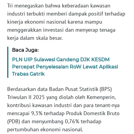
Tri menegaskan bahwa keberadaan kawasan
WN
BANTEN
industri terbukti memberi dampak positif terhadap
kinerja ekonomi nasional karena mampu
WN
menggerakkan investasi dan menyerap tenaga
NTT
kerja dalam skala besar.
WN
Baca Juga:
KEPRI
PLN UIP Sulawesi Gandeng DJK KESDM
Percepat Penyelesaian RoW Lewat Aplikasi
WN
Trabas Gatrik
PAPUA
Berdasarkan data Badan Pusat Statistik (BPS)
WN
Triwulan II 2025 yang diolah oleh Kemenperin,
PAPUA
kontribusi kawasan industri dan para tenant-nya
BARAT
mencapai 9,3% terhadap Produk Domestik Bruto
(PDB) dan menyumbang 0,76% terhadap
WN
RIAU
pertumbuhan ekonomi nasional.