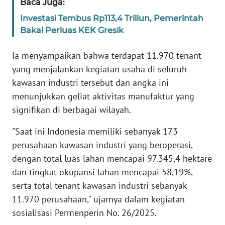
Baca Juga:
Investasi Tembus Rp113,4 Triliun, Pemerintah
KARIR
Bakal Perluas KEK Gresik
DISCLAIMER
Ia menyampaikan bahwa terdapat 11.970 tenant
yang menjalankan kegiatan usaha di seluruh
Wahana
kawasan industri tersebut dan angka ini
News
menunjukkan geliat aktivitas manufaktur yang
Regional
signifikan di berbagai wilayah.
WN
"Saat ini Indonesia memiliki sebanyak 173
SUMUT
perusahaan kawasan industri yang beroperasi,
dengan total luas lahan mencapai 97.345,4 hektare
WN
JAKARTA
dan tingkat okupansi lahan mencapai 58,19%,
serta total tenant kawasan industri sebanyak
WN
11.970 perusahaan," ujarnya dalam kegiatan
JABAR
sosialisasi Permenperin No. 26/2025.