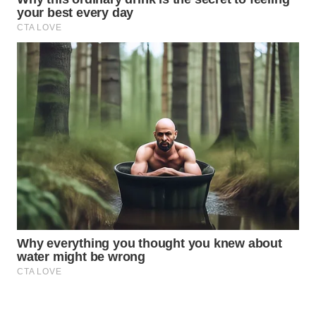
WAHANA
LISTRIK
WAHANA
TRAVEL
WAHANA
TV
WAHANANEWS
ID
WAHANANEWS
CO ID
WAHANANEWS
NET