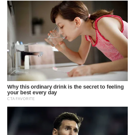
WN
PRIANGAN
TIMUR
WN
SEMARANG
WN
SOLO
WN
BOROBUDUR
WN
MADURA
WN
SURABAYA