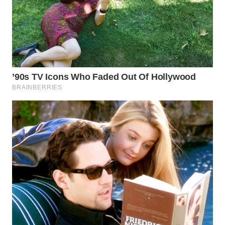
WN
SUMEDANG
WN
CIANJUR
WN
KEPULAUAN
SERIBU
WN
TANGERANG
WN
BINJAI
WN
CIREBON