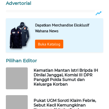
Advertorial
WAHANA
SPORT
WAHANA
Dapatkan Merchandise Eksklusif
UMKM
Wahana News
WAHANA
Buka Katalog
SELEB
WAHANA
Pilihan Editor
PERSONA
Kematian Mantan Istri Bripda IH
Dinilai Janggal, Komisi III DPR
WAHANA
Panggil Polda Sumut dan
OTOMOTIF
Keluarga Korban
WAHANA
Pukat UGM Soroti Klaim Febrie,
HEALTH
Sebut Kecil Kemungkinan