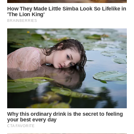
WN
TAPANULI
SELATAN
WN
TANJUNG
LESUNG
WN
KARO
WN
SIMALUNGUN
WN
LABUHANBATU
WN