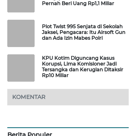
Pernah Beri Uang Rp1,1 Miliar
MAWAKA
ID
Plot Twist 995 Senjata di Sekolah
Jaksel, Pengacara: Itu Airsoft Gun
MARTABAT
dan Ada Izin Mabes Polri
NET
PLN
KPU Kotim Diguncang Kasus
WATCH
Korupsi, Lima Komisioner Jadi
Tersangka dan Kerugian Ditaksir
Rp10 Miliar
MKLI
LPKKI
KOMENTAR
LKKI
KOPEKLIN
Berita Populer