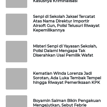
Kasusnya Kriminalisasi
WAHANA
DESA
WISATA
Senpi di Sekolah Jaksel Tercatat
Atas Nama Direktur Importir
Airsoft Gun, Polisi Telusuri Riwayat
LAPAK
Kepemilikannya
WAHANA
Wahana
Misteri Senpi di Yayasan Sekolah,
Network
Polisi Dalami Mengapa Tak
Diserahkan Usai Pemilik Wafat
KONSUMEN
LISTRIK
Kematian Winda Lorenza Jadi
Sorotan, Ada Luka Tembak Tempel
MASYARAKAT
hingga Riwayat Pemeriksaan KPK
KELISTRIKAN
WALINKI
Boyamin Saiman Bikin Pengakuan
ID
Mengejutkan, Sebut Febrie