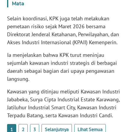
Mata
WN
BANTEN
Selain koordinasi, KPK juga telah melakukan
pemetaan risiko sejak Maret 2026 bersama
WN
NTT
Direktorat Jenderal Ketahanan, Perwilayahan, dan
Akses Industri Internasional (KPAII) Kemenperin.
WN
Ia menjelaskan bahwa KPK turut meninjau
KEPRI
sejumlah kawasan industri strategis di berbagai
daerah sebagai bagian dari upaya pengawasan
WN
PAPUA
langsung.
Kawasan yang ditinjau meliputi Kawasan Industri
WN
PAPUA
Jababeka, Surya Cipta Industrial Estate Karawang,
BARAT
Jatiluhur Industrial Smart City, Kawasan Industri
Terpadu Batang, serta Kawasan Industri Candi.
WN
RIAU
1
2
3
Selanjutnya
Lihat Semua