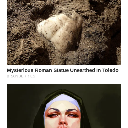
WN
KALTARA
WN
KALSEL
WN
KALTIM
WN
SULSEL
WN
GORONTALO
WN
SULUT