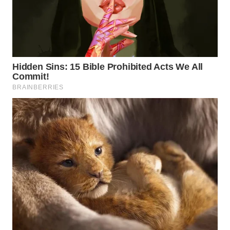
WN
MALUKU
WN
MALUT
WN
DAIRI
WN
DANAU
TOBA
WN
NIAS
WN
LANGKAT