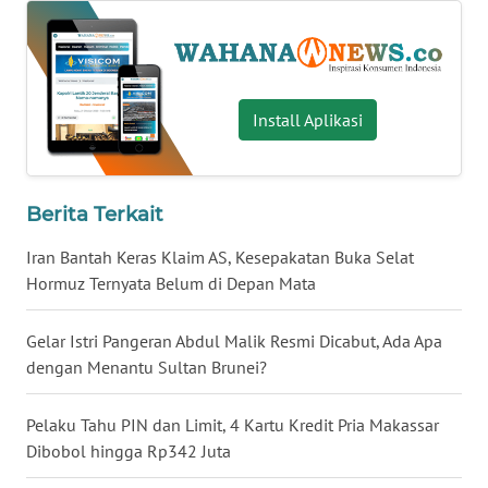
WN
BABEL
WN
Install Aplikasi
SUMBAR
WN
Berita Terkait
SUMSEL
Iran Bantah Keras Klaim AS, Kesepakatan Buka Selat
WN
Hormuz Ternyata Belum di Depan Mata
BENGKULU
Gelar Istri Pangeran Abdul Malik Resmi Dicabut, Ada Apa
WN
dengan Menantu Sultan Brunei?
LAMPUNG
Pelaku Tahu PIN dan Limit, 4 Kartu Kredit Pria Makassar
WN
Dibobol hingga Rp342 Juta
JATENG