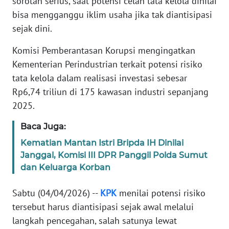
sorotan serius, saat potensi celah tata kelola dinilai
Informasi
bisa mengganggu iklim usaha jika tak diantisipasi
INDEKS
sejak dini.
BERITA
Komisi Pemberantasan Korupsi mengingatkan
Kementerian Perindustrian terkait potensi risiko
KONTAK
KAMI
tata kelola dalam realisasi investasi sebesar
Rp6,74 triliun di 175 kawasan industri sepanjang
INFO
2025.
IKLAN
Baca Juga:
TENTANG
Kematian Mantan Istri Bripda IH Dinilai
KAMI
Janggal, Komisi III DPR Panggil Polda Sumut
dan Keluarga Korban
PEDOMAN
MEDIA
Sabtu (04/04/2026) --
KPK
menilai potensi risiko
SIBER
tersebut harus diantisipasi sejak awal melalui
langkah pencegahan, salah satunya lewat
REDAKSI