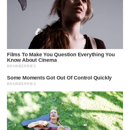
WN
BOGOR
WN
DEPOK
WN
TAPANULI
UTARA
WN
SAMOSIR
WN
PADANG
LAWAS