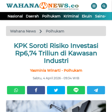
Nasional
Daerah
Polhukam
Kriminal
Ekuin
Sains-Te
WAHANA
Tutup
TV
Wahana News
Polhukam
NASIONAL
KPK Soroti Risiko Investasi
Rp6,74 Triliun di Kawasan
DAERAH
Industri
Yasminia Winarti - Polhukam
POLHUKAM
Sabtu, 4 April 2026 - 09:34 WIB
KRIMINAL
EKUIN