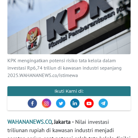
SAINS-TEKNO
KESEHATAN
INTERNASIONAL
SERBA-SERBI
KPK mengingatkan potensi risiko tata kelola dalam
investasi Rp6,74 triliun di kawasan industri sepanjang
PENDIDIKAN
2025.WAHANANEWS.co/istimewa
OLAHRAGA
Ikuti Kami di:
OPINI
WAHANANEWS.CO
, Jakarta -
Nilai investasi
EDITORIAL
triliunan rupiah di kawasan industri menjadi