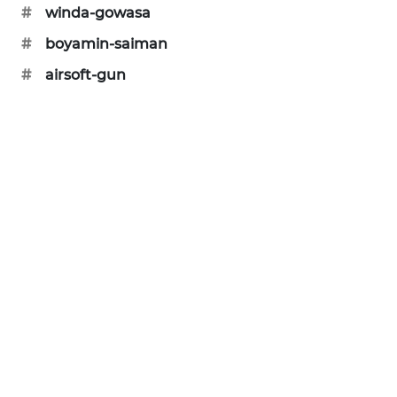
KARING
#
winda-gowasa
NEWS
#
boyamin-saiman
#
airsoft-gun
JURNAL
MARITIM
HUMBANG
NEWS
GARONGGANG
NEWS
FISUELRI
ID
ENERGI
NEWS