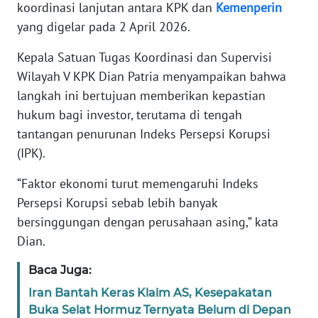
koordinasi lanjutan antara KPK dan
Kemenperin
yang digelar pada 2 April 2026.
KARIR
Kepala Satuan Tugas Koordinasi dan Supervisi
DISCLAIMER
Wilayah V KPK Dian Patria menyampaikan bahwa
langkah ini bertujuan memberikan kepastian
Wahana
hukum bagi investor, terutama di tengah
News
tantangan penurunan Indeks Persepsi Korupsi
Regional
(IPK).
WN
“Faktor ekonomi turut memengaruhi Indeks
SUMUT
Persepsi Korupsi sebab lebih banyak
bersinggungan dengan perusahaan asing,” kata
WN
Dian.
JAKARTA
Baca Juga:
WN
JABAR
Iran Bantah Keras Klaim AS, Kesepakatan
Buka Selat Hormuz Ternyata Belum di Depan