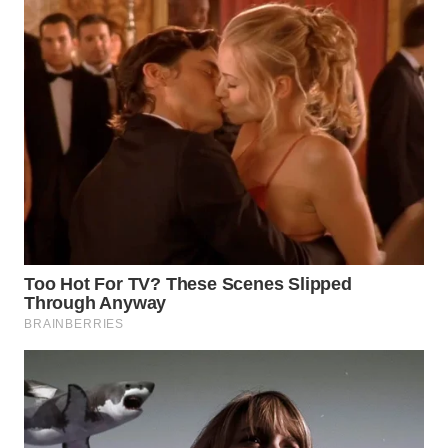
TAPANULI
TENGAH
WN DELI
SERDANG
WN
TEBING
TINGGI
WN
PAKPAK
WN
KARAWANG
WN
BEKASI