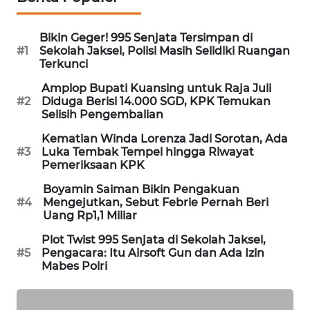
PORTAL
KONSUMEN
Bikin Geger! 995 Senjata Tersimpan di
#1
Sekolah Jaksel, Polisi Masih Selidiki Ruangan
Terkunci
FORWAMKI
Amplop Bupati Kuansing untuk Raja Juli
#2
Diduga Berisi 14.000 SGD, KPK Temukan
ALPERKLINAS
Selisih Pengembalian
FORJASIDA
Kematian Winda Lorenza Jadi Sorotan, Ada
#3
Luka Tembak Tempel hingga Riwayat
Pemeriksaan KPK
TAMBANG
Boyamin Saiman Bikin Pengakuan
NEWS
#4
Mengejutkan, Sebut Febrie Pernah Beri
Uang Rp1,1 Miliar
SITUNGIR
Plot Twist 995 Senjata di Sekolah Jaksel,
NEWS
#5
Pengacara: Itu Airsoft Gun dan Ada Izin
Mabes Polri
SIDIKALANG
NEWS