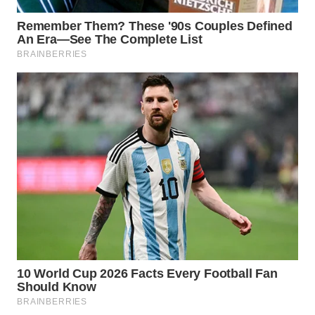
WN
INDRAMAYU
WN
KUNINGAN
WN
MAJALENGKA
WN
SUBANG
WN
SUKABUMI
WN
PURWAKARTA