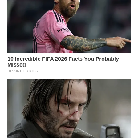
WN
NATUNA
WN
BINTAN
WN
MANDALIKA
WN
LIKUPANG
WN
LABUANBAJO
WN
BORNEO