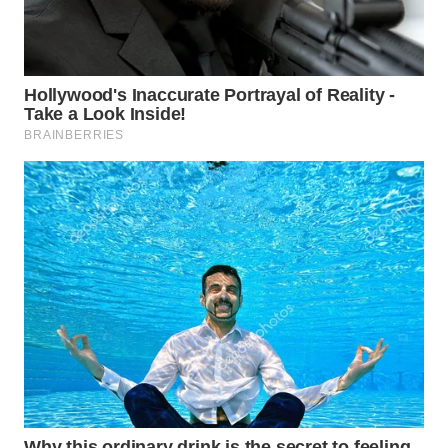
Wahana
Media
Group
WAHANA
NEWS
WAHANA
TANI
WAHANA
ADVOKAT
WAHANA
INFRASTRUKTUR
WAHANA
KONSUMEN