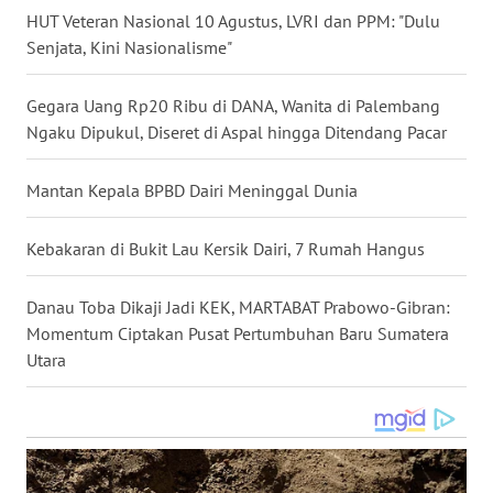
HUT Veteran Nasional 10 Agustus, LVRI dan PPM: "Dulu
WN
Senjata, Kini Nasionalisme"
NUSANTARA
Gegara Uang Rp20 Ribu di DANA, Wanita di Palembang
WN
Ngaku Dipukul, Diseret di Aspal hingga Ditendang Pacar
JOGJA
Mantan Kepala BPBD Dairi Meninggal Dunia
WN
JATIM
Kebakaran di Bukit Lau Kersik Dairi, 7 Rumah Hangus
WN
BALI
Danau Toba Dikaji Jadi KEK, MARTABAT Prabowo-Gibran:
Momentum Ciptakan Pusat Pertumbuhan Baru Sumatera
WN
Utara
KALBAR
WN
KALTENG