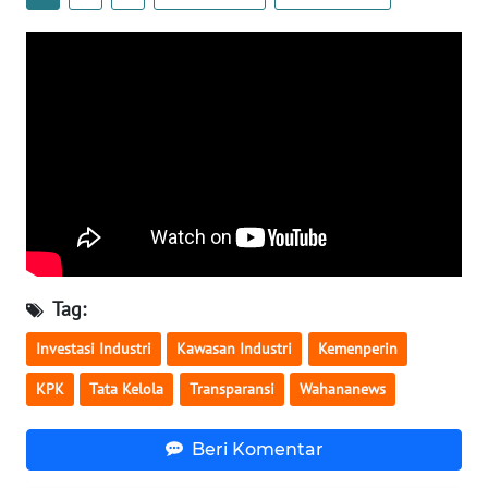
WN
SERAMBI
WN
JAMBI
WN
SULTRA
WN
NTB
Tag:
Investasi Industri
Kawasan Industri
Kemenperin
WN
SULTENG
KPK
Tata Kelola
Transparansi
Wahananews
WN
Beri Komentar
SULBAR