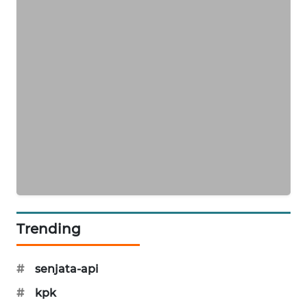
SIBARAGAS
NEWS
METRO
SIANTAR
NEWS
METRO
MEDAN
NEWS
METRO
JAKARTA
Trending
NEWS
KRT
#
senjata-api
NEWS
#
kpk