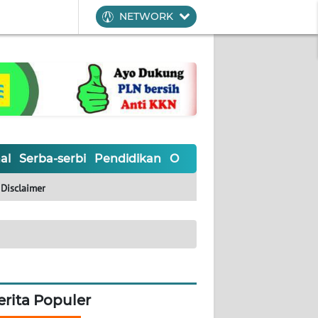
NETWORK
al
Serba-serbi
Pendidikan
Olahraga
Opini
Editoria
Disclaimer
erita Populer