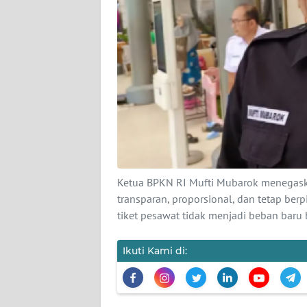
KARIR
DISCLAIMER
Wahana
News
Regional
WN
SUMUT
Ketua BPKN RI Mufti Mubarok menegaska
WN
transparan, proporsional, dan tetap be
JAKARTA
tiket pesawat tidak menjadi beban ba
WN
Ikuti Kami di:
JABAR
WN
BANTEN