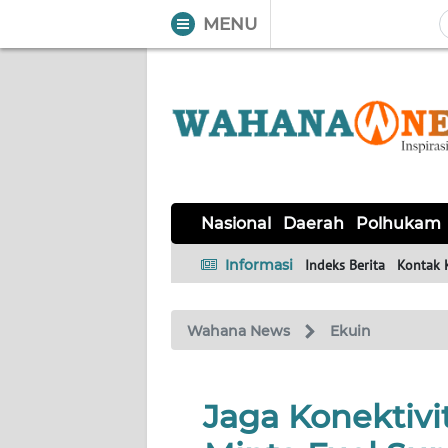
MENU
WAHANA
Tutup
TV
NASIONAL
DAERAH
POLHUKAM
KRIMINAL
EKUIN
SAINS-
KESEHATAN
INTERNASIONAL
Nasional
Daerah
Polhukam
TEKNO
Informasi
Indeks Berita
Kontak 
SERBA-
PENDIDIKAN
OLAHRAGA
OPINI
SERBI
Wahana News
Ekuin
EDITORIAL
Jaga Konektivi
Informasi