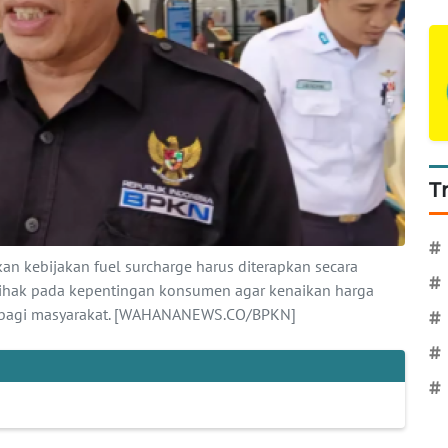
T
#
n kebijakan fuel surcharge harus diterapkan secara
#
rpihak pada kepentingan konsumen agar kenaikan harga
ru bagi masyarakat. [WAHANANEWS.CO/BPKN]
#
#
#