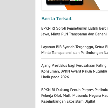
KALTARA
WN
Berita Terkait
KALSEL
BPKN RI Soroti Pemadaman Listrik Bergil
WN
Jawa, Minta PLN Transparan dan Benahi
KALTIM
Layanan BJB Syariah Terganggu, Ketua 
WN
Minta Transparansi dan Perlindungan N
SULSEL
Ajang Prestisius bagi Perusahaan Paling 
WN
Konsumen, BPKN Award Raksa Nugraha
GORONTALO
Hadir pada 2026
WN
BPKN RI Dukung Penuh Perpres Perlind
SULUT
Pekerja Ojol, Mufti Mubarok: Negara Had
Keseimbangan Ekosistem Digital
WN
MALUKU