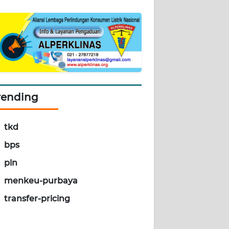
rending
tkd
bps
pln
menkeu-purbaya
transfer-pricing