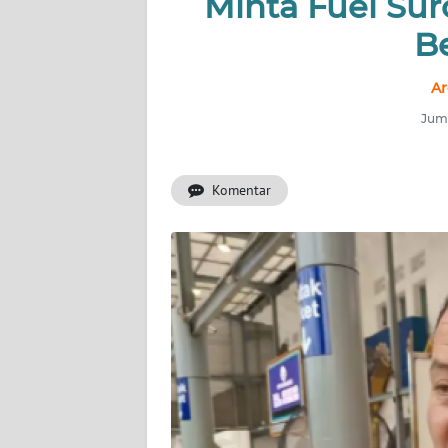
Minta Fuel Su
INDEKS
BERITA
B
KONTAK
Ar
KAMI
Juma
INFO
IKLAN
Komentar
TENTANG
KAMI
PEDOMAN
MEDIA
SIBER
REDAKSI