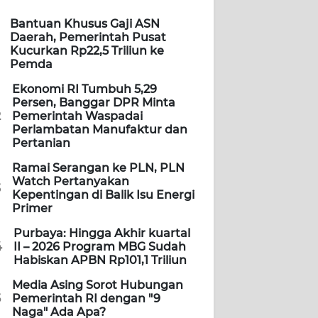
Bantuan Khusus Gaji ASN
Daerah, Pemerintah Pusat
Kucurkan Rp22,5 Triliun ke
Pemda
Ekonomi RI Tumbuh 5,29
Persen, Banggar DPR Minta
2
Pemerintah Waspadai
Perlambatan Manufaktur dan
Pertanian
Ramai Serangan ke PLN, PLN
Watch Pertanyakan
3
Kepentingan di Balik Isu Energi
Primer
Purbaya: Hingga Akhir kuartal
4
II – 2026 Program MBG Sudah
Habiskan APBN Rp101,1 Triliun
Media Asing Sorot Hubungan
5
Pemerintah RI dengan "9
Naga" Ada Apa?