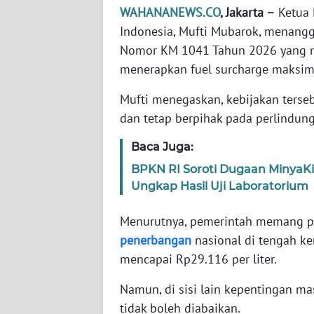
WAHANANEWS.CO
, Jakarta –
Ketua 
Indonesia, Mufti Mubarok, menangg
WN
Nomor KM 1041 Tahun 2026 yang 
NTT
menerapkan fuel surcharge maksimal
WN
Mufti menegaskan, kebijakan tersebu
KEPRI
dan tetap berpihak pada perlindu
WN
Baca Juga:
PAPUA
BPKN RI Soroti Dugaan MinyaKi
Ungkap Hasil Uji Laboratorium
WN
PAPUA
Menurutnya, pemerintah memang pe
BARAT
penerbangan
nasional di tengah k
mencapai Rp29.116 per liter.
WN
RIAU
Namun, di sisi lain kepentingan m
tidak boleh diabaikan.
WN