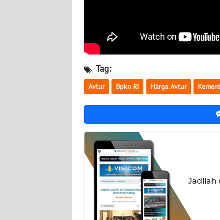
NUSANTARA
WN
JOGJA
WN
Tag:
JATIM
Avtur
Bpkn Ri
Harga Avtur
Kement
WN
BALI
WN
KALBAR
WN
Jadilah
KALTENG
WN