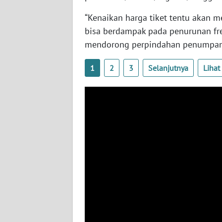
BABEL
“Kenaikan harga tiket tentu akan 
bisa berdampak pada penurunan fr
WN
SUMBAR
mendorong perpindahan penumpang 
1
2
3
Selanjutnya
Liha
WN
SUMSEL
WN
BENGKULU
WN
LAMPUNG
WN
JATENG
WN