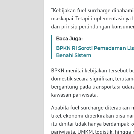
SERAMBI
“Kebijakan fuel surcharge dipahami
maskapai. Tetapi implementasinya 
WN
dan prinsip perlindungan konsumen,
JAMBI
Baca Juga:
WN
BPKN RI Soroti Pemadaman Listr
SULTRA
Benahi Sistem
WN
BPKN menilai kebijakan tersebut b
NTB
domestik secara signifikan, terutam
bergantung pada transportasi udara
WN
SULTENG
kawasan pariwisata.
Apabila fuel surcharge diterapkan 
WN
tiket ekonomi diperkirakan bisa na
SULBAR
itu dinilai tidak hanya berdampak 
WN
pariwisata, UMKM, logistik, hingga