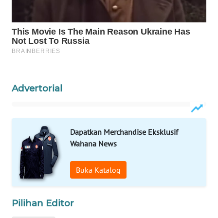
WAHANA
LISTRIK
WAHANA
TRAVEL
WAHANA
Advertorial
TV
WAHANANEWS
Dapatkan Merchandise Eksklusif
ID
Wahana News
WAHANANEWS
CO ID
Buka Katalog
WAHANANEWS
Pilihan Editor
NET