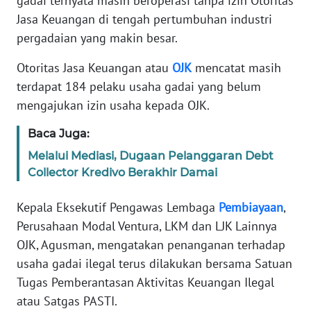
gadai ternyata masih beroperasi tanpa izin Otoritas
Informasi
Jasa Keuangan di tengah pertumbuhan industri
INDEKS
pergadaian yang makin besar.
BERITA
Otoritas Jasa Keuangan atau
OJK
mencatat masih
terdapat 184 pelaku usaha gadai yang belum
KONTAK
KAMI
mengajukan izin usaha kepada OJK.
Baca Juga:
INFO
IKLAN
Melalui Mediasi, Dugaan Pelanggaran Debt
Collector Kredivo Berakhir Damai
TENTANG
KAMI
Kepala Eksekutif Pengawas Lembaga
Pembiayaan
,
Perusahaan Modal Ventura, LKM dan LJK Lainnya
PEDOMAN
OJK, Agusman, mengatakan penanganan terhadap
MEDIA
usaha gadai ilegal terus dilakukan bersama Satuan
SIBER
Tugas Pemberantasan Aktivitas Keuangan Ilegal
atau Satgas PASTI.
REDAKSI