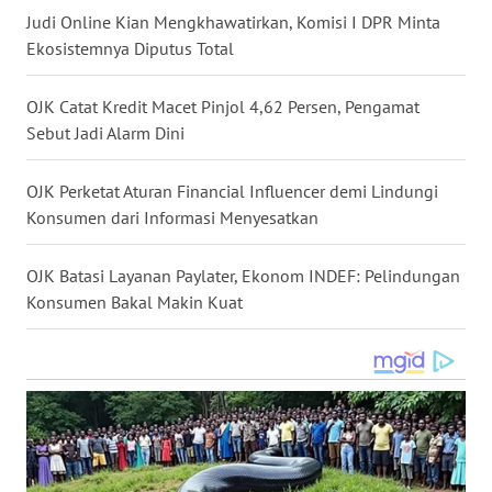
Judi Online Kian Mengkhawatirkan, Komisi I DPR Minta
WN
Ekosistemnya Diputus Total
NUSANTARA
OJK Catat Kredit Macet Pinjol 4,62 Persen, Pengamat
WN
JOGJA
Sebut Jadi Alarm Dini
WN
OJK Perketat Aturan Financial Influencer demi Lindungi
JATIM
Konsumen dari Informasi Menyesatkan
WN
OJK Batasi Layanan Paylater, Ekonom INDEF: Pelindungan
BALI
Konsumen Bakal Makin Kuat
WN
KALBAR
WN
KALTENG