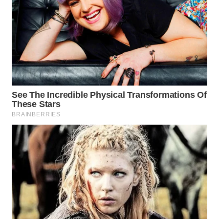
WN
PRIANGAN
TIMUR
WN
SEMARANG
WN
SOLO
WN
BOROBUDUR
WN
MADURA
WN
SURABAYA