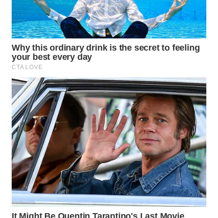
WN
MALUKU
WN
MALUT
WN
DAIRI
WN
DANAU
TOBA
WN
NIAS
WN
LANGKAT