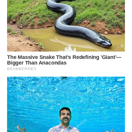
WN
KALTARA
WN
KALSEL
WN
KALTIM
WN
SULSEL
WN
GORONTALO
WN
SULUT