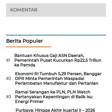
MAWAKA
KOMENTAR
ID
MARTABAT
NET
Berita Populer
PLN
WATCH
Bantuan Khusus Gaji ASN Daerah,
#1
Pemerintah Pusat Kucurkan Rp22,5 Triliun
MKLI
ke Pemda
Ekonomi RI Tumbuh 5,29 Persen, Banggar
LPKKI
#2
DPR Minta Pemerintah Waspadai
Perlambatan Manufaktur dan Pertanian
LKKI
Ramai Serangan ke PLN, PLN Watch
#3
Pertanyakan Kepentingan di Balik Isu
Energi Primer
KOPEKLIN
Purbaya: Hingga Akhir kuartal II – 2026