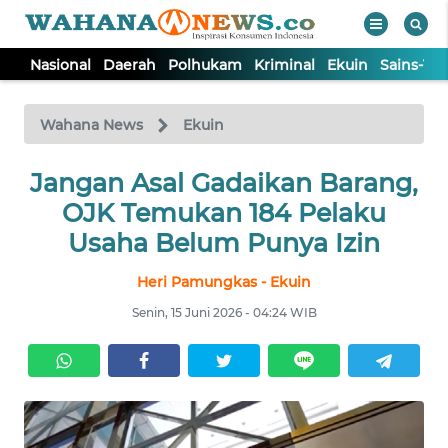
Nasional
Daerah
Polhukam
Kriminal
Ekuin
Sains-Te
WAHANA
Tutup
TV
Wahana News
Ekuin
NASIONAL
Jangan Asal Gadaikan Barang,
OJK Temukan 184 Pelaku
DAERAH
Usaha Belum Punya Izin
Heri Pamungkas - Ekuin
POLHUKAM
Senin, 15 Juni 2026 - 04:24 WIB
KRIMINAL
EKUIN