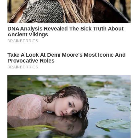
WN
NATUNA
WN
BINTAN
WN
MANDALIKA
WN
LIKUPANG
WN
LABUANBAJO
WN
BORNEO