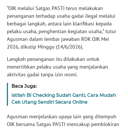
“OJK melalui Satgas PASTI terus melakukan
KARIR
penanganan terhadap usaha gadai ilegal melalui
berbagai langkah, antara lain klarifikasi kepada
DISCLAIMER
pelaku usaha, penghentian kegiatan usaha,” tutur
Agusman dalam lembar jawaban RDK OJK Mei
Wahana
2026, dikutip Minggu (14/6/2026).
News
Regional
Langkah penanganan itu dilakukan untuk
menertibkan pelaku usaha yang menjalankan
WN
aktivitas gadai tanpa izin resmi.
SUMUT
Baca Juga:
WN
Istilah BI Checking Sudah Ganti, Cara Mudah
JAKARTA
Cek Utang Sendiri Secara Online
WN
Agusman menjelaskan upaya lain yang ditempuh
JABAR
OJK bersama Satgas PASTI mencakup pemblokiran