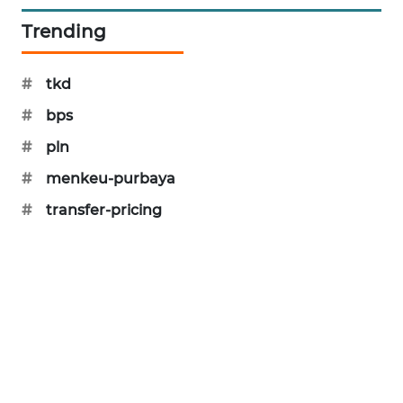
SIBARAGAS
Trending
NEWS
#
tkd
METRO
SIANTAR
#
bps
NEWS
#
pln
METRO
#
menkeu-purbaya
MEDAN
#
transfer-pricing
NEWS
METRO
JAKARTA
NEWS
KRT
NEWS