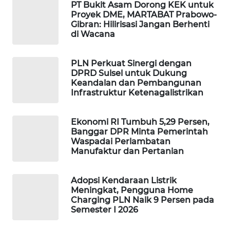
PT Bukit Asam Dorong KEK untuk
WAHANA
Proyek DME, MARTABAT Prabowo-
SPORT
Gibran: Hilirisasi Jangan Berhenti
di Wacana
WAHANA
UMKM
PLN Perkuat Sinergi dengan
DPRD Sulsel untuk Dukung
Keandalan dan Pembangunan
WAHANA
Infrastruktur Ketenagalistrikan
SELEB
Ekonomi RI Tumbuh 5,29 Persen,
WAHANA
Banggar DPR Minta Pemerintah
PERSONA
Waspadai Perlambatan
Manufaktur dan Pertanian
WAHANA
OTOMOTIF
Adopsi Kendaraan Listrik
Meningkat, Pengguna Home
Charging PLN Naik 9 Persen pada
WAHANA
Semester I 2026
HEALTH