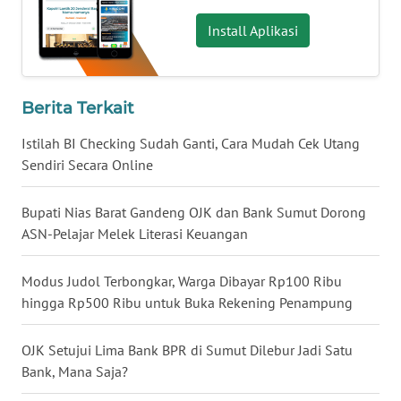
WN
Install Aplikasi
BABEL
WN
Berita Terkait
SUMBAR
Istilah BI Checking Sudah Ganti, Cara Mudah Cek Utang
WN
Sendiri Secara Online
SUMSEL
Bupati Nias Barat Gandeng OJK dan Bank Sumut Dorong
WN
ASN-Pelajar Melek Literasi Keuangan
BENGKULU
Modus Judol Terbongkar, Warga Dibayar Rp100 Ribu
WN
hingga Rp500 Ribu untuk Buka Rekening Penampung
LAMPUNG
OJK Setujui Lima Bank BPR di Sumut Dilebur Jadi Satu
WN
Bank, Mana Saja?
JATENG