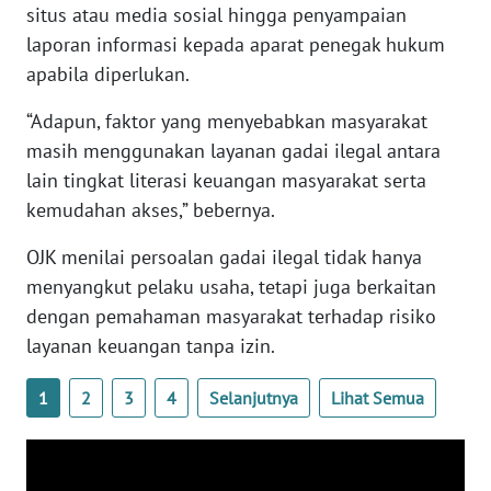
situs atau media sosial hingga penyampaian
WN
BANTEN
laporan informasi kepada aparat penegak hukum
apabila diperlukan.
WN
“Adapun, faktor yang menyebabkan masyarakat
NTT
masih menggunakan layanan gadai ilegal antara
lain tingkat literasi keuangan masyarakat serta
WN
KEPRI
kemudahan akses,” bebernya.
OJK menilai persoalan gadai ilegal tidak hanya
WN
PAPUA
menyangkut pelaku usaha, tetapi juga berkaitan
dengan pemahaman masyarakat terhadap risiko
WN
layanan keuangan tanpa izin.
PAPUA
BARAT
1
2
3
4
Selanjutnya
Lihat Semua
WN
RIAU