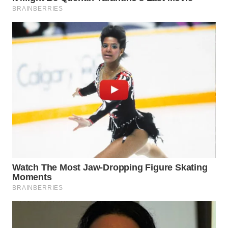
WN
TAPANULI
SELATAN
WN
TANJUNG
LESUNG
WN
KARO
WN
SIMALUNGUN
WN
LABUHANBATU
WN