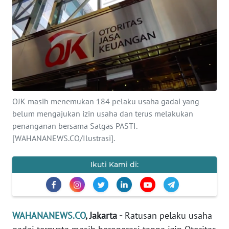
SAINS-TEKNO
KESEHATAN
INTERNASIONAL
SERBA-SERBI
OJK masih menemukan 184 pelaku usaha gadai yang
belum mengajukan izin usaha dan terus melakukan
PENDIDIKAN
penanganan bersama Satgas PASTI.
[WAHANANEWS.CO/Ilustrasi].
OLAHRAGA
Ikuti Kami di:
OPINI
EDITORIAL
WAHANANEWS.CO
, Jakarta -
Ratusan pelaku usaha