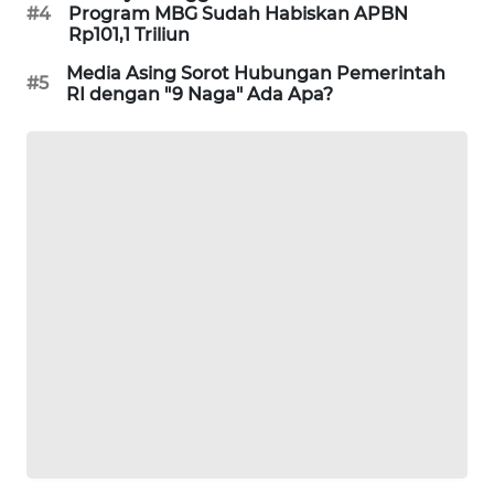
#4
Program MBG Sudah Habiskan APBN
PORTAL
Rp101,1 Triliun
KONSUMEN
Media Asing Sorot Hubungan Pemerintah
#5
RI dengan "9 Naga" Ada Apa?
FORWAMKI
ALPERKLINAS
FORJASIDA
TAMBANG
NEWS
SITUNGIR
NEWS
SIDIKALANG
NEWS