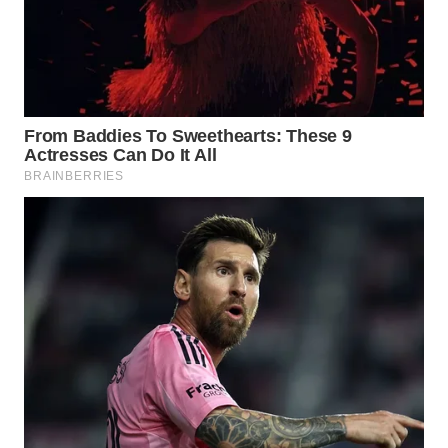
WN
BOGOR
WN
DEPOK
WN
TAPANULI
UTARA
WN
SAMOSIR
WN
PADANG
LAWAS