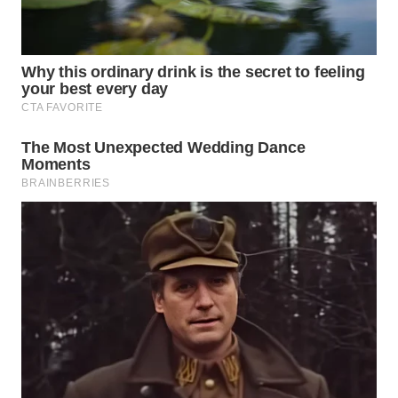
Wahana
Media
Group
WAHANA
NEWS
WAHANA
TANI
WAHANA
ADVOKAT
WAHANA
INFRASTRUKTUR
WAHANA
KONSUMEN