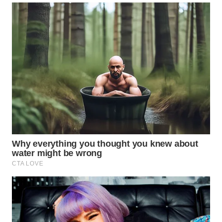
WN
INDRAMAYU
WN
KUNINGAN
WN
MAJALENGKA
WN
SUBANG
WN
SUKABUMI
WN
PURWAKARTA