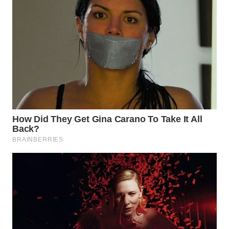
TAPANULI
TENGAH
WN DELI
SERDANG
WN
TEBING
TINGGI
WN
PAKPAK
WN
KARAWANG
WN
BEKASI