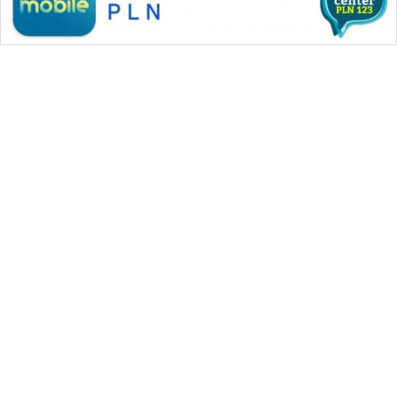
WAHANA MEDIA GROUP
|
|
|
WAHANA NEWS co
WAHANA TANI
WAHANA ADVOKAT
|
|
WAHANA INFRASTRUKTUR
WAHANA KONSUMEN
|
|
|
WAHANA LISTRIK
WAHANA TRAVEL
WAHANA TV
|
|
|
WAHANANEWS id
WAHANANEWS CO ID
WAHANANEWS NET
|
|
|
WAHANA SPORT ID
Wahana UMKM
Wahana Seleb
|
|
|
Wahana Persona
Wahana Otomotif
Wahana Health