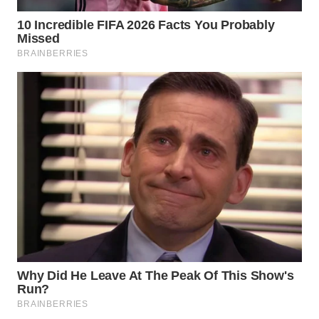
WN
SUMEDANG
WN
CIANJUR
WN
KEPULAUAN
SERIBU
WN
TANGERANG
WN
BINJAI
WN
CIREBON