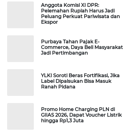
Anggota Komisi XI DPR:
WAHANA
Pelemahan Rupiah Harus Jadi
DESA
Peluang Perkuat Pariwisata dan
WISATA
Ekspor
LAPAK
WAHANA
Purbaya Tahan Pajak E-
Commerce, Daya Beli Masyarakat
Jadi Pertimbangan
Wahana
Network
YLKI Soroti Beras Fortifikasi, Jika
KONSUMEN
Label Dipalsukan Bisa Masuk
LISTRIK
Ranah Pidana
MASYARAKAT
KELISTRIKAN
Promo Home Charging PLN di
GIIAS 2026, Dapat Voucher Listrik
hingga Rp1,3 Juta
WALINKI
ID