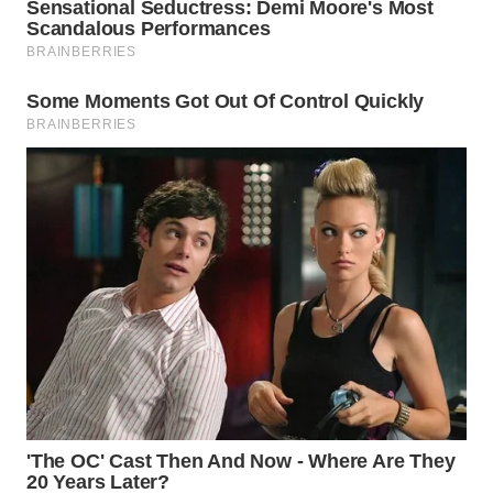
WN
TAPANULI
SELATAN
WN
TANJUNG
LESUNG
WN
KARO
WN
SIMALUNGUN
WN
LABUHANBATU
WN