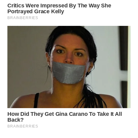
WN
MALUKU
WN
MALUT
WN
DAIRI
WN
DANAU
TOBA
WN
NIAS
WN
LANGKAT