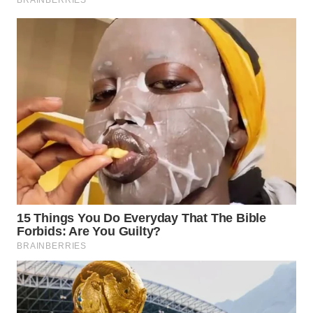
WN
BOGOR
WN
DEPOK
WN
TAPANULI
UTARA
WN
SAMOSIR
WN
PADANG
LAWAS