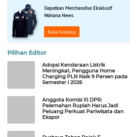
Wahana
Dapatkan Merchandise Eksklusif
Media
Wahana News
Group
Buka Katalog
WAHANA
NEWS
Pilihan Editor
WAHANA
TANI
Adopsi Kendaraan Listrik
Meningkat, Pengguna Home
Charging PLN Naik 9 Persen pada
WAHANA
Semester I 2026
ADVOKAT
Anggota Komisi XI DPR:
WAHANA
Pelemahan Rupiah Harus Jadi
INFRASTRUKTUR
Peluang Perkuat Pariwisata dan
Ekspor
WAHANA
KONSUMEN