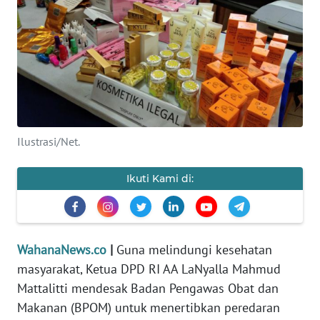
SAINS-TEKNO
KESEHATAN
INTERNASIONAL
SERBA-SERBI
Ilustrasi/Net.
PENDIDIKAN
Ikuti Kami di:
OLAHRAGA
OPINI
WahanaNews.co
|
Guna melindungi kesehatan
masyarakat, Ketua DPD RI AA LaNyalla Mahmud
EDITORIAL
Mattalitti mendesak Badan Pengawas Obat dan
Makanan (BPOM) untuk menertibkan peredaran