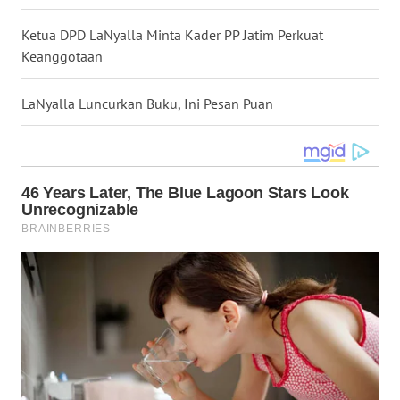
WN
Ketua DPD LaNyalla Minta Kader PP Jatim Perkuat
NUSANTARA
Keanggotaan
WN
LaNyalla Luncurkan Buku, Ini Pesan Puan
JOGJA
WN
JATIM
WN
BALI
WN
KALBAR
WN
KALTENG