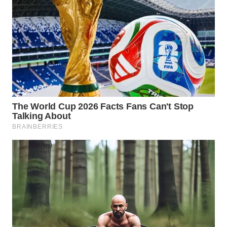
WN
SUMEDANG
WN
CIANJUR
WN
KEPULAUAN
SERIBU
WN
TANGERANG
WN
BINJAI
WN
CIREBON