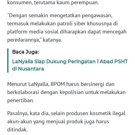
konsumen, terutama kaum perempuan.
KARIR
"Dengan semakin mengetatkan pengawasan,
termasuk melakukan patroli siber khususnya di
DISCLAIMER
platform media sosial diharapkan dapat mencegah
peredarannya," katanya.
Wahana
News
Baca Juga:
Regional
LaNyalla Siap Dukung Peringatan 1 Abad PSHT
di Nusantara
WN
SUMUT
Menurut LaNyalla, BPOM harus bersinergi dan
berkolaborasi dengan kepolisian untuk melakukan
WN
penertiban.
JAKARTA
Pasalnya, kata dia, selain produsen kosmetik ilegal
WN
akun-akun yang menjual produk juga harus
JABAR
ditindak.