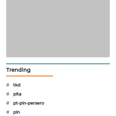
MAWAKA
ID
MARTABAT
NET
PLN
WATCH
MKLI
Trending
LPKKI
#
tkd
LKKI
#
plta
#
pt-pln-persero
KOPEKLIN
#
pln