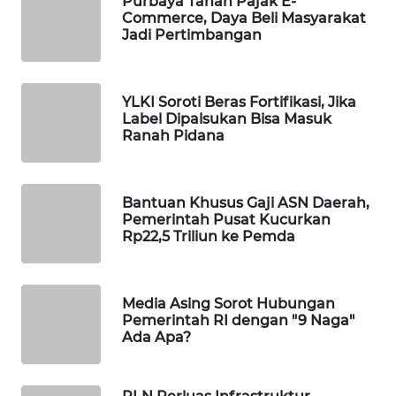
Purbaya Tahan Pajak E-
Commerce, Daya Beli Masyarakat
WAHANA
Jadi Pertimbangan
LISTRIK
WAHANA
YLKI Soroti Beras Fortifikasi, Jika
TRAVEL
Label Dipalsukan Bisa Masuk
Ranah Pidana
WAHANA
TV
Bantuan Khusus Gaji ASN Daerah,
Pemerintah Pusat Kucurkan
WAHANANEWS
Rp22,5 Triliun ke Pemda
ID
WAHANANEWS
Media Asing Sorot Hubungan
CO ID
Pemerintah RI dengan "9 Naga"
Ada Apa?
WAHANANEWS
NET