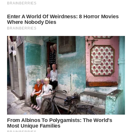
TAPANULI
TENGAH
WN DELI
SERDANG
WN
TEBING
TINGGI
WN
PAKPAK
WN
KARAWANG
WN
BEKASI