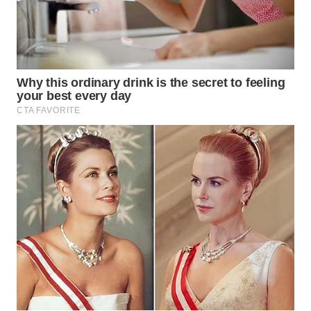
WN
KALTARA
WN
KALSEL
WN
KALTIM
WN
SULSEL
WN
GORONTALO
WN
SULUT