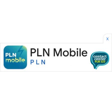
SONYA
ASA
NEWS
X