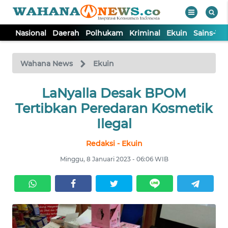
Nasional
Daerah
Polhukam
Kriminal
Ekuin
Sains-Te
WAHANA
Tutup
TV
Wahana News
Ekuin
NASIONAL
LaNyalla Desak BPOM
Tertibkan Peredaran Kosmetik
DAERAH
Ilegal
Redaksi - Ekuin
POLHUKAM
Minggu, 8 Januari 2023 - 06:06 WIB
KRIMINAL
EKUIN