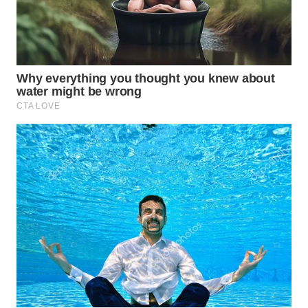
WN
INDRAMAYU
WN
KUNINGAN
WN
MAJALENGKA
WN
SUBANG
WN
SUKABUMI
WN
PURWAKARTA