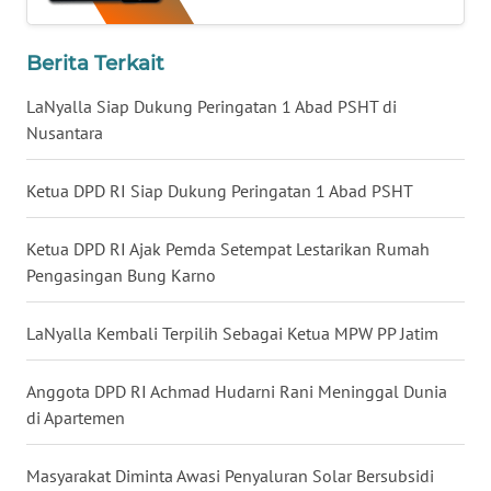
WN
BABEL
Berita Terkait
LaNyalla Siap Dukung Peringatan 1 Abad PSHT di
WN
Nusantara
SUMBAR
Ketua DPD RI Siap Dukung Peringatan 1 Abad PSHT
WN
SUMSEL
Ketua DPD RI Ajak Pemda Setempat Lestarikan Rumah
Pengasingan Bung Karno
WN
BENGKULU
LaNyalla Kembali Terpilih Sebagai Ketua MPW PP Jatim
WN
LAMPUNG
Anggota DPD RI Achmad Hudarni Rani Meninggal Dunia
di Apartemen
WN
JATENG
Masyarakat Diminta Awasi Penyaluran Solar Bersubsidi