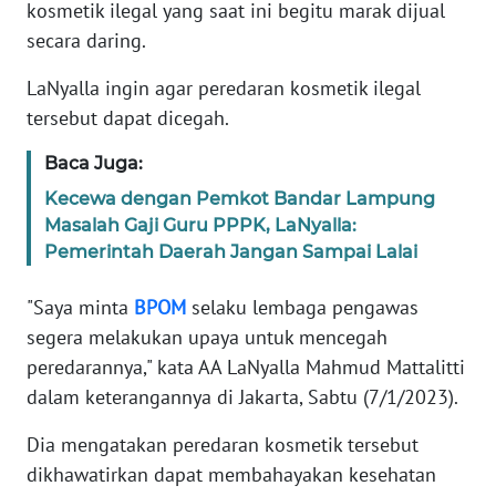
Informasi
kosmetik ilegal yang saat ini begitu marak dijual
secara daring.
INDEKS
BERITA
LaNyalla ingin agar peredaran kosmetik ilegal
tersebut dapat dicegah.
KONTAK
KAMI
Baca Juga:
Kecewa dengan Pemkot Bandar Lampung
INFO
Masalah Gaji Guru PPPK, LaNyalla:
IKLAN
Pemerintah Daerah Jangan Sampai Lalai
TENTANG
"Saya minta
BPOM
selaku lembaga pengawas
KAMI
segera melakukan upaya untuk mencegah
peredarannya," kata AA LaNyalla Mahmud Mattalitti
PEDOMAN
dalam keterangannya di Jakarta, Sabtu (7/1/2023).
MEDIA
SIBER
Dia mengatakan peredaran kosmetik tersebut
dikhawatirkan dapat membahayakan kesehatan
REDAKSI