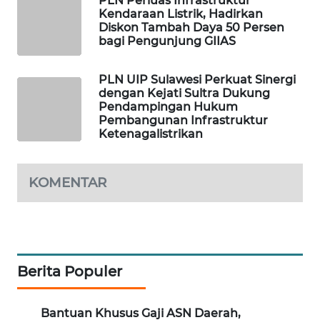
PLN Perluas Infrastruktur
Kendaraan Listrik, Hadirkan
WAHANA
Diskon Tambah Daya 50 Persen
SPORT
bagi Pengunjung GIIAS
WAHANA
PLN UIP Sulawesi Perkuat Sinergi
UMKM
dengan Kejati Sultra Dukung
Pendampingan Hukum
Pembangunan Infrastruktur
WAHANA
Ketenagalistrikan
SELEB
WAHANA
KOMENTAR
PERSONA
WAHANA
OTOMOTIF
Berita Populer
WAHANA
HEALTH
Bantuan Khusus Gaji ASN Daerah,