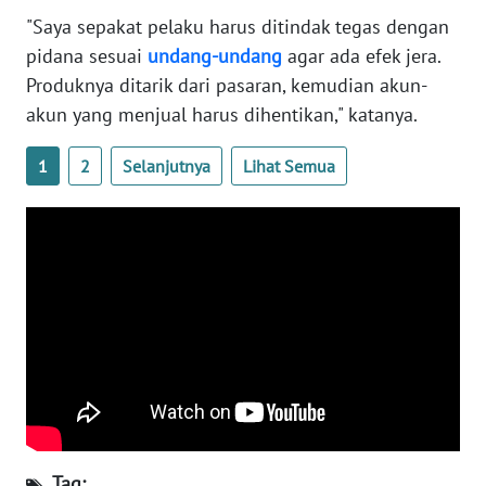
WN
"Saya sepakat pelaku harus ditindak tegas dengan
BANTEN
pidana sesuai
undang-undang
agar ada efek jera.
Produknya ditarik dari pasaran, kemudian akun-
WN
akun yang menjual harus dihentikan," katanya.
NTT
1
2
Selanjutnya
Lihat Semua
WN
KEPRI
WN
PAPUA
WN
PAPUA
BARAT
WN
RIAU
Tag: