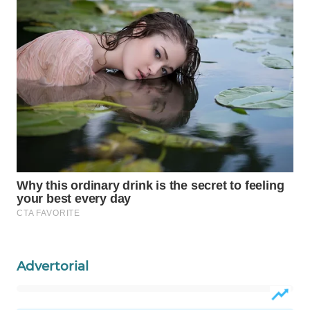
WN
NATUNA
WN
BINTAN
WN
MANDALIKA
WN
LIKUPANG
WN
LABUANBAJO
Advertorial
WN
BORNEO