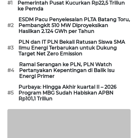
#1
Pemerintah Pusat Kucurkan Rp22,5 Triliun
WAHANA
ke Pemda
DESA
ESDM Pacu Penyelesaian PLTA Batang Toru,
WISATA
#2
Pembangkit 510 MW Diproyeksikan
Hasilkan 2.124 GWh per Tahun
LAPAK
PLN dan IT PLN Bekali Ratusan Siswa SMA
WAHANA
#3
Ilmu Energi Terbarukan untuk Dukung
Target Net Zero Emission
Wahana
Network
Ramai Serangan ke PLN, PLN Watch
#4
Pertanyakan Kepentingan di Balik Isu
Energi Primer
KONSUMEN
LISTRIK
Purbaya: Hingga Akhir kuartal II – 2026
#5
Program MBG Sudah Habiskan APBN
Rp101,1 Triliun
MASYARAKAT
KELISTRIKAN
WALINKI
ID