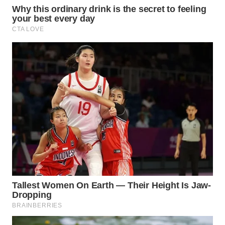
WN
PRIANGAN
TIMUR
WN
SEMARANG
WN
SOLO
WN
BOROBUDUR
WN
MADURA
WN
SURABAYA