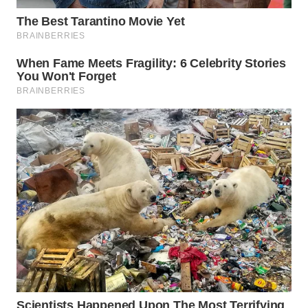
WN
BOGOR
WN
DEPOK
WN
TAPANULI
UTARA
WN
SAMOSIR
WN
PADANG
LAWAS