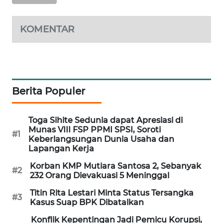
WAHANA
DESA
KOMENTAR
WISATA
LAPAK
WAHANA
Berita Populer
Wahana
Network
Toga Sihite Sedunia dapat Apresiasi di
Munas VIII FSP PPMI SPSI, Soroti
KONSUMEN
#1
Keberlangsungan Dunia Usaha dan
LISTRIK
Lapangan Kerja
Korban KMP Mutiara Santosa 2, Sebanyak
MASYARAKAT
#2
232 Orang Dievakuasi 5 Meninggal
KELISTRIKAN
Titin Rita Lestari Minta Status Tersangka
#3
Kasus Suap BPK Dibatalkan
WALINKI
ID
Konflik Kepentingan Jadi Pemicu Korupsi,