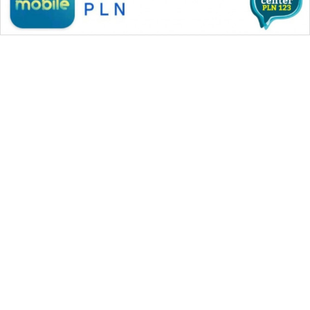
WAHANA MEDIA GROUP
|
|
|
WAHANA NEWS co
WAHANA TANI
WAHANA ADVOKAT
|
|
WAHANA INFRASTRUKTUR
WAHANA KONSUMEN
|
|
|
WAHANA LISTRIK
WAHANA TRAVEL
WAHANA TV
|
|
|
WAHANANEWS id
WAHANANEWS CO ID
WAHANANEWS NET
|
|
|
WAHANA SPORT ID
Wahana UMKM
Wahana Seleb
|
|
|
Wahana Persona
Wahana Otomotif
Wahana Health