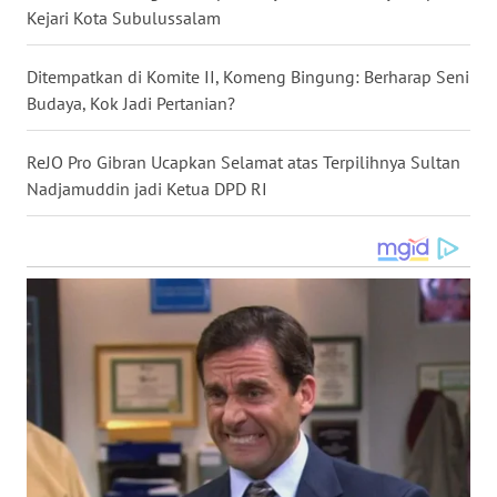
Kejari Kota Subulussalam
WN
NUSANTARA
Ditempatkan di Komite II, Komeng Bingung: Berharap Seni
Budaya, Kok Jadi Pertanian?
WN
JOGJA
ReJO Pro Gibran Ucapkan Selamat atas Terpilihnya Sultan
Nadjamuddin jadi Ketua DPD RI
WN
JATIM
WN
BALI
WN
KALBAR
WN
KALTENG