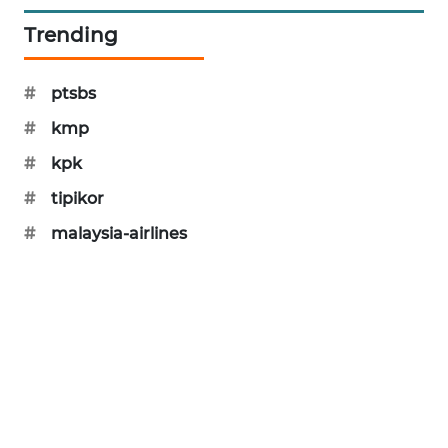
PORTAL
Trending
KONSUMEN
#
ptsbs
FORWAMKI
#
kmp
ALPERKLINAS
#
kpk
#
tipikor
FORJASIDA
#
malaysia-airlines
TAMBANG
NEWS
SITUNGIR
NEWS
SIDIKALANG
NEWS