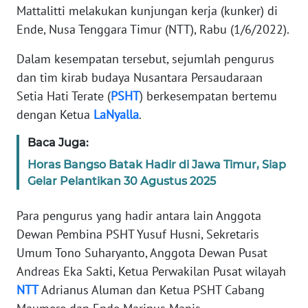
Informasi
Mattalitti melakukan kunjungan kerja (kunker) di
Ende, Nusa Tenggara Timur (NTT), Rabu (1/6/2022).
INDEKS
BERITA
Dalam kesempatan tersebut, sejumlah pengurus
dan tim kirab budaya Nusantara Persaudaraan
KONTAK
Setia Hati Terate (
PSHT
) berkesempatan bertemu
KAMI
dengan Ketua
LaNyalla
.
INFO
Baca Juga:
IKLAN
Horas Bangso Batak Hadir di Jawa Timur, Siap
Gelar Pelantikan 30 Agustus 2025
TENTANG
KAMI
Para pengurus yang hadir antara lain Anggota
Dewan Pembina PSHT Yusuf Husni, Sekretaris
PEDOMAN
Umum Tono Suharyanto, Anggota Dewan Pusat
MEDIA
SIBER
Andreas Eka Sakti, Ketua Perwakilan Pusat wilayah
NTT
Adrianus Aluman dan Ketua PSHT Cabang
REDAKSI