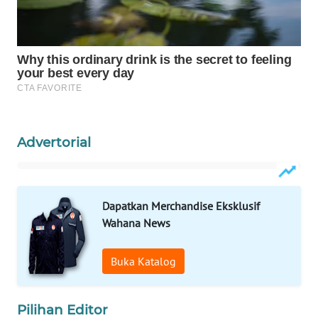
Wahana
Media
Group
WAHANA
NEWS
WAHANA
Advertorial
TANI
WAHANA
ADVOKAT
Dapatkan Merchandise Eksklusif
Wahana News
WAHANA
INFRASTRUKTUR
Buka Katalog
WAHANA
KONSUMEN
Pilihan Editor