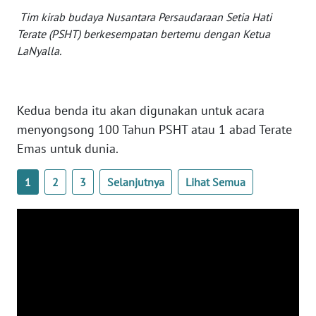
WN
Tim kirab budaya Nusantara Persaudaraan Setia Hati
BANTEN
Terate (PSHT) berkesempatan bertemu dengan Ketua
LaNyalla.
WN
NTT
Kedua benda itu akan digunakan untuk acara
WN
menyongsong 100 Tahun PSHT atau 1 abad Terate
KEPRI
Emas untuk dunia.
WN
1
2
3
Selanjutnya
Lihat Semua
PAPUA
WN
PAPUA
BARAT
WN
RIAU