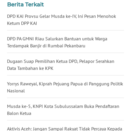
Berita Terkait
WN
BABEL
DPD KAI Provsu Gelar Musda ke-IV, Ini Pesan Menohok
Ketum DPP KAI
WN
SUMBAR
DPD PA GMNI Riau Salurkan Bantuan untuk Warga
Terdampak Banjir di Rumbai Pekanbaru
WN
SUMSEL
Dugaan Suap Pemilihan Ketua DPD, Pelapor Serahkan
Data Tambahan ke KPK
WN
BENGKULU
Yorrys Raweyai, Kiprah Pejuang Papua di Panggung Politik
Nasional
WN
LAMPUNG
Musda ke-5, KNPI Kota Subulussalam Buka Pendaftaran
Balon Ketua
WN
JATENG
Aktivis Aceh: Jangan Sampai Rakyat Tidak Percaya Kepada