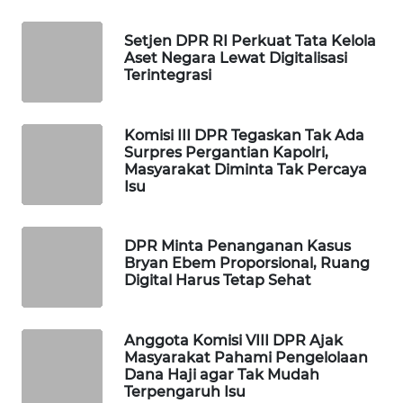
WAHANA
Setjen DPR RI Perkuat Tata Kelola
SPORT
Aset Negara Lewat Digitalisasi
Terintegrasi
WAHANA
UMKM
Komisi III DPR Tegaskan Tak Ada
Surpres Pergantian Kapolri,
WAHANA
Masyarakat Diminta Tak Percaya
SELEB
Isu
WAHANA
PERSONA
DPR Minta Penanganan Kasus
Bryan Ebem Proporsional, Ruang
Digital Harus Tetap Sehat
WAHANA
OTOMOTIF
Anggota Komisi VIII DPR Ajak
WAHANA
Masyarakat Pahami Pengelolaan
Dana Haji agar Tak Mudah
HEALTH
Terpengaruh Isu