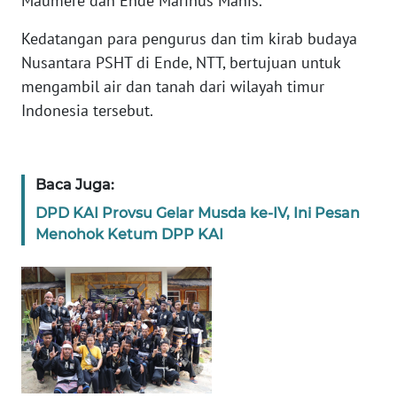
Maumere dan Ende Marinus Manis.
Kedatangan para pengurus dan tim kirab budaya
KARIR
Nusantara PSHT di Ende, NTT, bertujuan untuk
mengambil air dan tanah dari wilayah timur
DISCLAIMER
Indonesia tersebut.
Wahana
News
Regional
Baca Juga:
DPD KAI Provsu Gelar Musda ke-IV, Ini Pesan
WN
SUMUT
Menohok Ketum DPP KAI
WN
JAKARTA
WN
JABAR