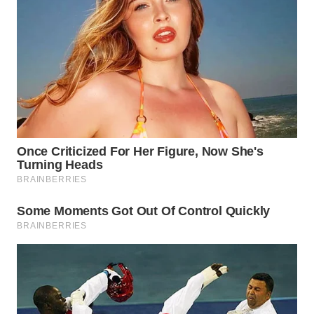
WN
PRIANGAN
TIMUR
WN
SEMARANG
WN
SOLO
WN
BOROBUDUR
WN
MADURA
WN
SURABAYA