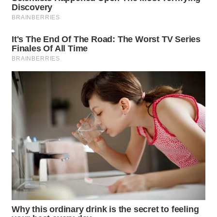
WN
SUMEDANG
WN
CIANJUR
WN
KEPULAUAN
SERIBU
WN
TANGERANG
WN
BINJAI
WN
CIREBON