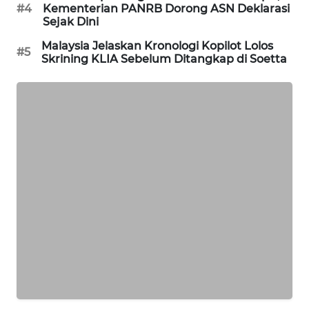
#4
Kementerian PANRB Dorong ASN Deklarasi
Sejak Dini
MAWAKA
ID
Malaysia Jelaskan Kronologi Kopilot Lolos
#5
Skrining KLIA Sebelum Ditangkap di Soetta
MARTABAT
NET
PLN
WATCH
MKLI
LPKKI
LKKI
KOPEKLIN