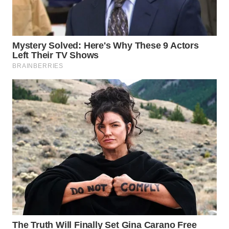
WN
KALTARA
WN
KALSEL
WN
KALTIM
WN
SULSEL
WN
GORONTALO
WN
SULUT