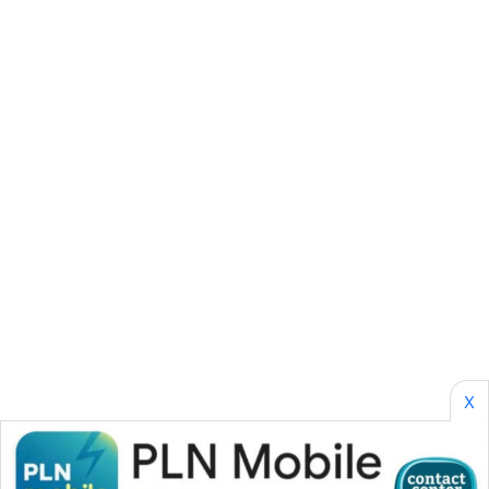
SONYA
ASA
NEWS
X