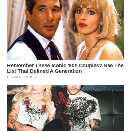
WN
TAPANULI
SELATAN
WN
TANJUNG
LESUNG
WN
KARO
WN
SIMALUNGUN
WN
LABUHANBATU
WN