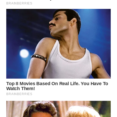
WN
MALUKU
WN
MALUT
WN
DAIRI
WN
DANAU
TOBA
WN
NIAS
WN
LANGKAT