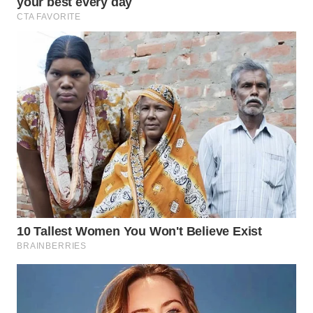
WN
INDRAMAYU
WN
KUNINGAN
WN
MAJALENGKA
WN
SUBANG
WN
SUKABUMI
WN
PURWAKARTA