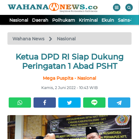
Nasional
Daerah
Polhukam
Kriminal
Ekuin
Sains-Te
WAHANA
Tutup
TV
Wahana News
Nasional
NASIONAL
Ketua DPD RI Siap Dukung
Peringatan 1 Abad PSHT
DAERAH
Mega Puspita - Nasional
Kamis, 2 Juni 2022 - 10:43 WIB
POLHUKAM
KRIMINAL
EKUIN