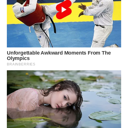
WN
NATUNA
WN
BINTAN
WN
MANDALIKA
WN
LIKUPANG
WN
LABUANBAJO
WN
BORNEO