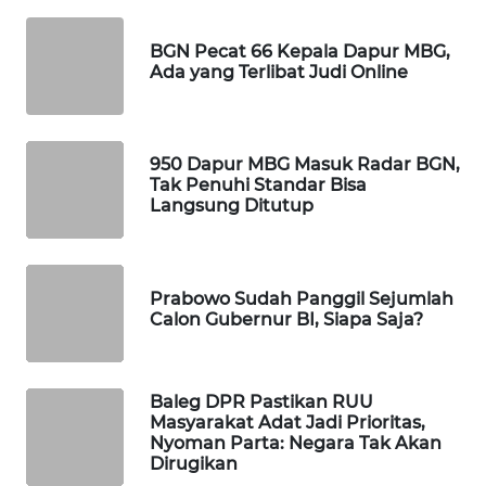
WAHANA
BGN Pecat 66 Kepala Dapur MBG,
LISTRIK
Ada yang Terlibat Judi Online
WAHANA
TRAVEL
950 Dapur MBG Masuk Radar BGN,
Tak Penuhi Standar Bisa
WAHANA
Langsung Ditutup
TV
WAHANANEWS
ID
Prabowo Sudah Panggil Sejumlah
Calon Gubernur BI, Siapa Saja?
WAHANANEWS
CO ID
Baleg DPR Pastikan RUU
Masyarakat Adat Jadi Prioritas,
WAHANANEWS
Nyoman Parta: Negara Tak Akan
NET
Dirugikan