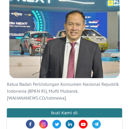
SAINS-TEKNO
KESEHATAN
INTERNASIONAL
SERBA-SERBI
PENDIDIKAN
OLAHRAGA
Ketua Badan Perlindungan Konsumen Nasional Republik
Indonesia (BPKN RI), Mufti Mubarok.
[WAHANANEWS.CO/Istimewa].
OPINI
Ikuti Kami di:
EDITORIAL