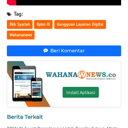
WN
KALTARA
Tag:
Bkb Syariah
Bpkn Ri
Gangguan Layanan Digital
WN
KALSEL
Wahananews
WN
Beri Komentar
KALTIM
WN
SULSEL
WN
Install Aplikasi
GORONTALO
WN
Berita Terkait
SULUT