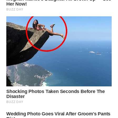
WN
INDRAMAYU
WN
KUNINGAN
WN
MAJALENGKA
WN
SUBANG
WN
SUKABUMI
WN
PURWAKARTA