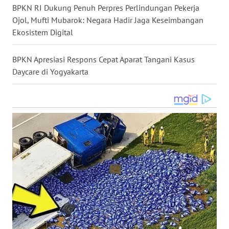
BPKN RI Dukung Penuh Perpres Perlindungan Pekerja
WN
Ojol, Mufti Mubarok: Negara Hadir Jaga Keseimbangan
TAPANULI
Ekosistem Digital
SELATAN
BPKN Apresiasi Respons Cepat Aparat Tangani Kasus
WN
Daycare di Yogyakarta
TANJUNG
LESUNG
WN
KARO
WN
SIMALUNGUN
WN
LABUHANBATU
WN