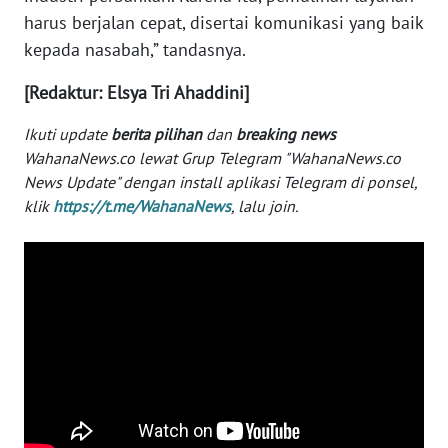
harus berjalan cepat, disertai komunikasi yang baik
WN
NUSANTARA
kepada nasabah,” tandasnya.
[Redaktur: Elsya Tri Ahaddini]
WN
JOGJA
Ikuti update
berita pilihan
dan
breaking news
WahanaNews.co lewat Grup Telegram "WahanaNews.co
WN
News Update" dengan install aplikasi Telegram di ponsel,
JATIM
klik
https://t.me/WahanaNews
, lalu join.
WN
BALI
WN
KALBAR
WN
KALTENG