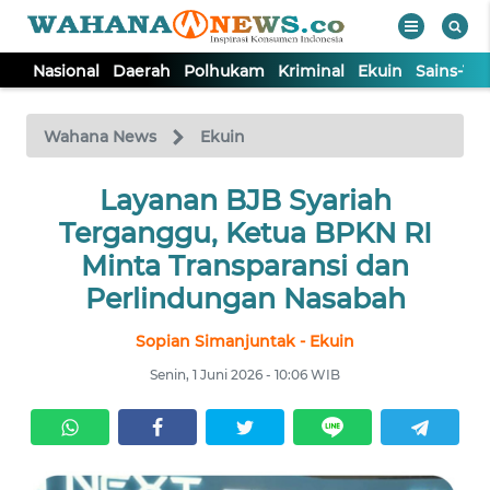
Nasional
Daerah
Polhukam
Kriminal
Ekuin
Sains-Te
WAHANA
Tutup
TV
Wahana News
Ekuin
NASIONAL
Layanan BJB Syariah
Terganggu, Ketua BPKN RI
DAERAH
Minta Transparansi dan
Perlindungan Nasabah
POLHUKAM
Sopian Simanjuntak - Ekuin
Senin, 1 Juni 2026 - 10:06 WIB
KRIMINAL
EKUIN