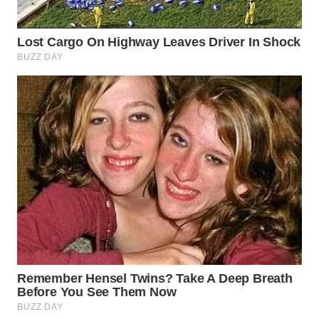
TAPANULI
TENGAH
WN DELI
SERDANG
WN
TEBING
TINGGI
WN
PAKPAK
WN
KARAWANG
WN
BEKASI