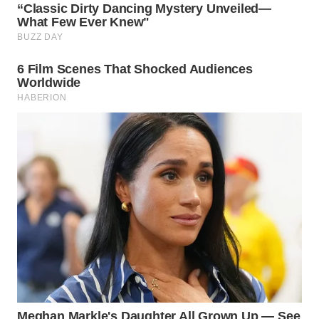
WN
SUMEDANG
WN
CIANJUR
WN
KEPULAUAN
SERIBU
WN
TANGERANG
WN
BINJAI
WN
CIREBON