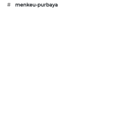
KARING
#
menkeu-purbaya
NEWS
JURNAL
MARITIM
HUMBANG
NEWS
GARONGGANG
NEWS
FISUELRI
ID
ENERGI
NEWS