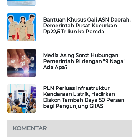
MAWAKA
ID
Bantuan Khusus Gaji ASN Daerah,
Pemerintah Pusat Kucurkan
Rp22,5 Triliun ke Pemda
MARTABAT
NET
Media Asing Sorot Hubungan
PLN
Pemerintah RI dengan "9 Naga"
WATCH
Ada Apa?
MKLI
PLN Perluas Infrastruktur
Kendaraan Listrik, Hadirkan
LPKKI
Diskon Tambah Daya 50 Persen
bagi Pengunjung GIIAS
LKKI
KOMENTAR
KOPEKLIN