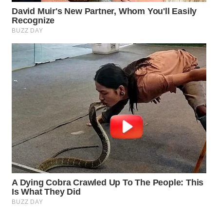
WAHANA
LISTRIK
WAHANA
TRAVEL
WAHANA
TV
WAHANANEWS
ID
WAHANANEWS
CO ID
WAHANANEWS
NET