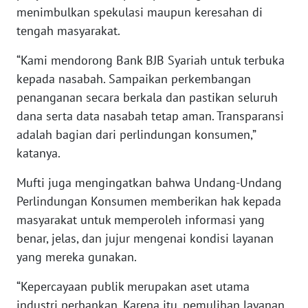
menimbulkan spekulasi maupun keresahan di
WN
tengah masyarakat.
BABEL
“Kami mendorong Bank BJB Syariah untuk terbuka
WN
kepada nasabah. Sampaikan perkembangan
SUMBAR
penanganan secara berkala dan pastikan seluruh
dana serta data nasabah tetap aman. Transparansi
WN
adalah bagian dari perlindungan konsumen,”
SUMSEL
katanya.
WN
Mufti juga mengingatkan bahwa Undang-Undang
BENGKULU
Perlindungan Konsumen memberikan hak kepada
masyarakat untuk memperoleh informasi yang
WN
benar, jelas, dan jujur mengenai kondisi layanan
LAMPUNG
yang mereka gunakan.
WN
“Kepercayaan publik merupakan aset utama
JATENG
industri perbankan. Karena itu, pemulihan layanan