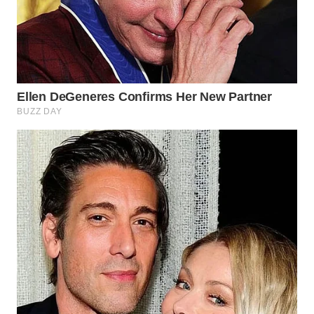
Wahana
Media
Group
WAHANA
NEWS
WAHANA
TANI
WAHANA
ADVOKAT
WAHANA
INFRASTRUKTUR
WAHANA
KONSUMEN