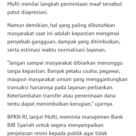
Mufti menilai langkah permintaan maaf tersebut
WN
patut diapresiasi.
SERAMBI
Namun demikian, hal yang paling dibutuhkan
masyarakat saat ini adalah kepastian mengenai
WN
JAMBI
penyebab gangguan, dampak yang ditimbulkan,
serta estimasi waktu normalisasi layanan.
WN
SULTRA
“Jangan sampai masyarakat dibiarkan menunggu
tanpa kepastian. Banyak pelaku usaha, pegawai,
WN
maupun masyarakat umum yang menggantungkan
NTB
transaksi hariannya pada layanan perbankan.
Keterlambatan transfer atau penerimaan dana
WN
tentu dapat menimbulkan kerugian,” ujarnya.
SULTENG
BPKN RI, lanjut Mufti, meminta manajemen Bank
WN
BJB Syariah untuk segera menyampaikan
SULBAR
penjelasan resmi kepada publik agar tidak