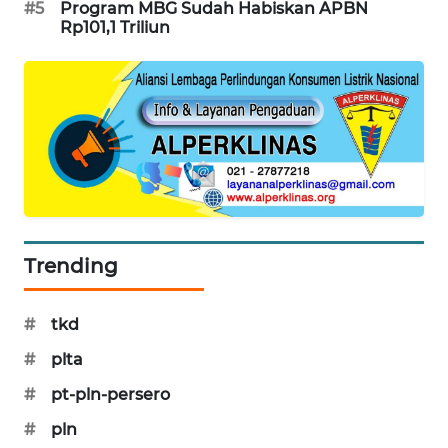
#5
Program MBG Sudah Habiskan APBN
Rp101,1 Triliun
SIBARAGAS
NEWS
METRO
SIANTAR
NEWS
METRO
MEDAN
NEWS
Trending
METRO
JAKARTA
#
tkd
NEWS
#
plta
KRT
#
pt-pln-persero
NEWS
#
pln