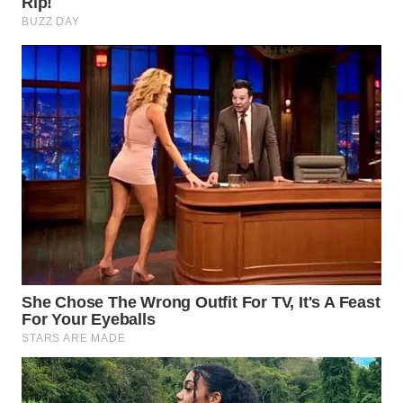
WN
PRIANGAN
TIMUR
WN
SEMARANG
WN
SOLO
WN
BOROBUDUR
WN
MADURA
WN
SURABAYA