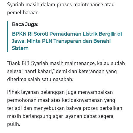
Syariah masih dalam proses maintenance atau
WN
BANTEN
pemeliharaan.
Baca Juga:
WN
NTT
BPKN RI Soroti Pemadaman Listrik Bergilir di
Jawa, Minta PLN Transparan dan Benahi
Sistem
WN
KEPRI
“Bank BJB Syariah masih maintenance, kalau sudah
selesai nanti kabari,” demikian keterangan yang
WN
PAPUA
diterima salah satu nasabah.
Pihak layanan pelanggan juga menyampaikan
WN
PAPUA
permohonan maaf atas ketidaknyamanan yang
BARAT
terjadi dan menyebutkan bahwa proses perbaikan
masih berlangsung agar layanan dapat segera
WN
pulih.
RIAU