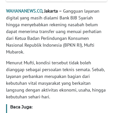
Informasi
WAHANANEWS.CO
, Jakarta –
Gangguan layanan
INDEKS
digital yang masih dialami Bank BJB Syariah
BERITA
hingga menyebabkan rekening nasabah belum
dapat menerima transfer uang menuai perhatian
KONTAK
KAMI
dari Ketua Badan Perlindungan Konsumen
Nasional Republik Indonesia (BPKN RI), Mufti
INFO
Mubarok.
IKLAN
Menurut Mufti, kondisi tersebut tidak boleh
dianggap sebagai persoalan teknis semata. Sebab,
TENTANG
KAMI
layanan perbankan merupakan bagian dari
kebutuhan vital masyarakat yang berkaitan
PEDOMAN
langsung dengan aktivitas ekonomi, usaha, hingga
MEDIA
kebutuhan sehari-hari.
SIBER
Baca Juga:
REDAKSI