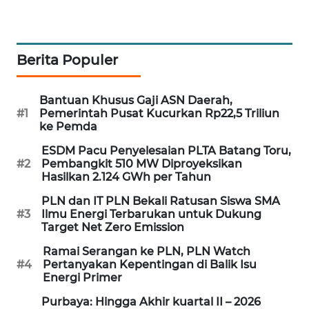
PORTAL
KONSUMEN
Berita Populer
FORWAMKI
Bantuan Khusus Gaji ASN Daerah,
ALPERKLINAS
#1
Pemerintah Pusat Kucurkan Rp22,5 Triliun
ke Pemda
FORJASIDA
ESDM Pacu Penyelesaian PLTA Batang Toru,
#2
Pembangkit 510 MW Diproyeksikan
TAMBANG
Hasilkan 2.124 GWh per Tahun
NEWS
PLN dan IT PLN Bekali Ratusan Siswa SMA
#3
Ilmu Energi Terbarukan untuk Dukung
SITUNGIR
Target Net Zero Emission
NEWS
Ramai Serangan ke PLN, PLN Watch
#4
Pertanyakan Kepentingan di Balik Isu
SIDIKALANG
Energi Primer
NEWS
Purbaya: Hingga Akhir kuartal II – 2026