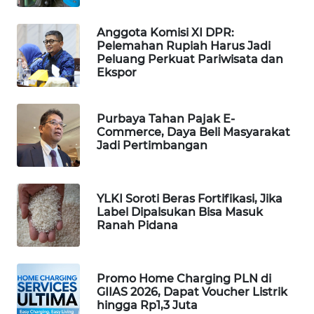
WAHANA
DESA
Anggota Komisi XI DPR:
WISATA
Pelemahan Rupiah Harus Jadi
Peluang Perkuat Pariwisata dan
Ekspor
LAPAK
WAHANA
Purbaya Tahan Pajak E-
Wahana
Commerce, Daya Beli Masyarakat
Network
Jadi Pertimbangan
KONSUMEN
LISTRIK
YLKI Soroti Beras Fortifikasi, Jika
Label Dipalsukan Bisa Masuk
Ranah Pidana
MASYARAKAT
KELISTRIKAN
Promo Home Charging PLN di
WALINKI
GIIAS 2026, Dapat Voucher Listrik
ID
hingga Rp1,3 Juta