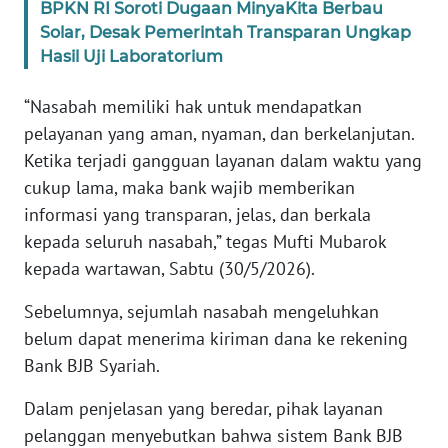
BPKN RI Soroti Dugaan MinyaKita Berbau
Solar, Desak Pemerintah Transparan Ungkap
KARIR
Hasil Uji Laboratorium
DISCLAIMER
“Nasabah memiliki hak untuk mendapatkan
pelayanan yang aman, nyaman, dan berkelanjutan.
Wahana
Ketika terjadi gangguan layanan dalam waktu yang
News
cukup lama, maka bank wajib memberikan
Regional
informasi yang transparan, jelas, dan berkala
kepada seluruh nasabah,” tegas Mufti Mubarok
WN
SUMUT
kepada wartawan, Sabtu (30/5/2026).
Sebelumnya, sejumlah nasabah mengeluhkan
WN
belum dapat menerima kiriman dana ke rekening
JAKARTA
Bank BJB Syariah.
WN
Dalam penjelasan yang beredar, pihak layanan
JABAR
pelanggan menyebutkan bahwa sistem Bank BJB