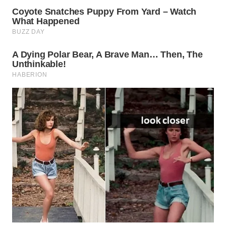
WN
BOGOR
WN
DEPOK
WN
TAPANULI
UTARA
WN
SAMOSIR
WN
PADANG
LAWAS