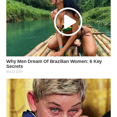
WN
NATUNA
WN
BINTAN
WN
MANDALIKA
WN
LIKUPANG
WN
LABUANBAJO
WN
BORNEO