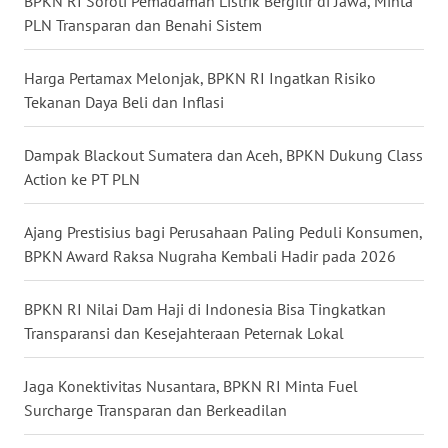
BPKN RI Soroti Pemadaman Listrik Bergilir di Jawa, Minta
WN
PLN Transparan dan Benahi Sistem
MALUKU
Harga Pertamax Melonjak, BPKN RI Ingatkan Risiko
WN
Tekanan Daya Beli dan Inflasi
MALUT
Dampak Blackout Sumatera dan Aceh, BPKN Dukung Class
WN
Action ke PT PLN
DAIRI
Ajang Prestisius bagi Perusahaan Paling Peduli Konsumen,
WN
BPKN Award Raksa Nugraha Kembali Hadir pada 2026
DANAU
TOBA
BPKN RI Nilai Dam Haji di Indonesia Bisa Tingkatkan
Transparansi dan Kesejahteraan Peternak Lokal
WN
NIAS
Jaga Konektivitas Nusantara, BPKN RI Minta Fuel
WN
Surcharge Transparan dan Berkeadilan
LANGKAT