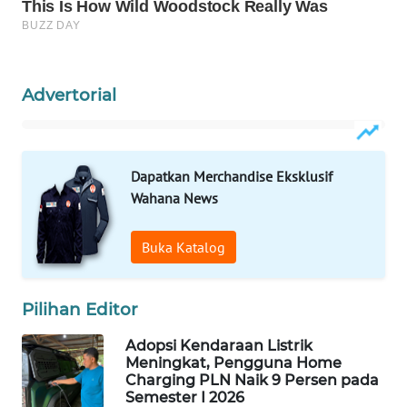
WAHANA
SPORT
WAHANA
Advertorial
UMKM
WAHANA
Dapatkan Merchandise Eksklusif
SELEB
Wahana News
WAHANA
PERSONA
Buka Katalog
WAHANA
Pilihan Editor
OTOMOTIF
Adopsi Kendaraan Listrik
WAHANA
Meningkat, Pengguna Home
HEALTH
Charging PLN Naik 9 Persen pada
Semester I 2026